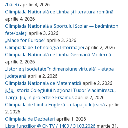
/băieți
aprilie 4, 2026
Olimpiada Națională de Limba și literatura română
aprilie 4, 2026
Olimpiada Națională a Sportului Școlar — badminton
fete/băieți
aprilie 3, 2026
„Made for Europe”
aprilie 3, 2026
Olimpiada de Tehnologia Informației
aprilie 2, 2026
Olimpiada Națională de Limba Germană Modernă
aprilie 2, 2026
„Istorie și societate în dimensiune virtuală” – etapa
județeană
aprilie 2, 2026
Olimpiada Națională de Matematică
aprilie 2, 2026
🇪🇺 Istoria Colegiului Național Tudor Vladimirescu,
Târgu Jiu, în proiectele Ersamus
aprilie 2, 2026
Olimpiada de Limba Engleză – etapa județeană
aprilie
2, 2026
Olimpiada de Dezbateri
aprilie 1, 2026
Lista funcțiilor @ CNTV / 1409 / 31.03.2026
martie 31,