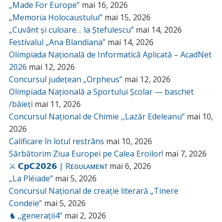
„Made For Europe”
mai 16, 2026
„Memoria Holocaustului”
mai 15, 2026
„Cuvânt și culoare… la Ștefulescu”
mai 14, 2026
Festivalul „Ana Blandiana”
mai 14, 2026
Olimpiada Națională de Informatică Aplicată – AcadNet
2026
mai 12, 2026
Concursul județean „Orpheus”
mai 12, 2026
Olimpiada Națională a Sportului Școlar — baschet
/băieți
mai 11, 2026
Concursul Național de Chimie ,,Lazăr Edeleanu”
mai 10,
2026
Calificare în lotul restrâns
mai 10, 2026
Sărbătorim Ziua Europei pe Calea Eroilor!
mai 7, 2026
⚔️ 𝗖𝗽𝗖𝟮𝟬𝟮𝟲 | Rᴇɢᴜʟᴀᴍᴇɴᴛ
mai 6, 2026
„La Pléiade”
mai 5, 2026
Concursul Național de creație literară „Tinere
Condeie”
mai 5, 2026
♞ „generații4”
mai 2, 2026