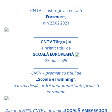
_________________________
CNTV – instituție acreditată
Erasmus+
,
din 23.02.2021
_________________________
CNTV Târgu Jiu
a primit titlul de
ȘCOALĂ EUROPEANĂ
23 mai 2025
_________________________
CNTV – premiat cu titlul de
„Școală eTwinning”
,
în urma desfășurării unor importante proiecte
europene
.
_________________________
Din anul 2020, CNTV a devenit
„ȘCOALĂ-AMBASADOR