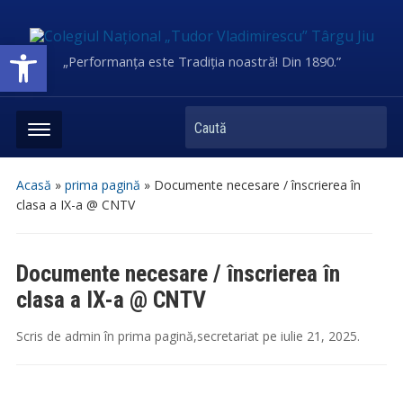
Deschide bara de unelte
„Performanța este Tradiția noastră! Din 1890.”
Caută
Acasă
»
prima pagină
»
Documente necesare / înscrierea în
clasa a IX-a @ CNTV
Documente necesare / înscrierea în
clasa a IX-a @ CNTV
Scris de
admin
în
prima pagină
,
secretariat
pe
iulie 21, 2025
.