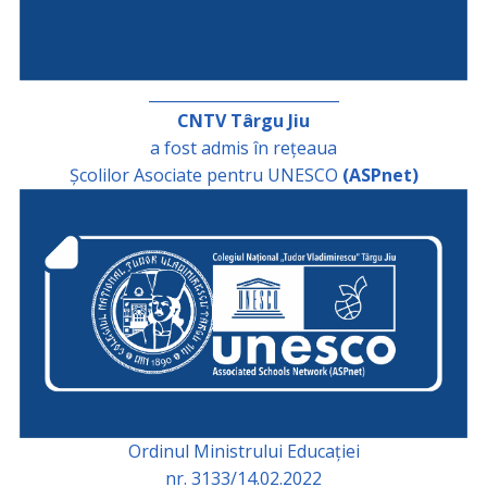
_________________________
CNTV Târgu Jiu
a fost admis în rețeaua
Școlilor Asociate pentru UNESCO
(ASPnet)
Ordinul Ministrului Educației
nr. 3133/14.02.2022