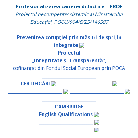
Profesionalizarea carierei didactice – PROF
Proiectul necompetitiv sistemic al Ministerului
Educației, POCU/904/6/25/146587
_________________________
Prevenirea corupției prin măsuri de sprijin
integrate
Proiectul
„Integritate și Transparență”
,
cofinanțat din Fondul Social European prin POCA
_________________________
CERTIFICĂRI
_________________________
_________________________
_________________________
_________________________
CAMBRIDGE
English Qualifications
_________________________
_________________________
_________________________