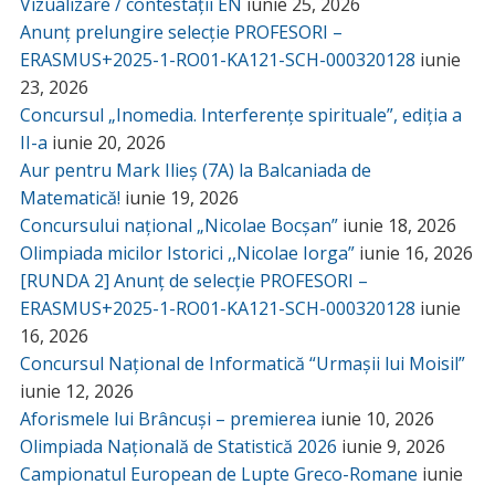
Vizualizare / contestații EN
iunie 25, 2026
Anunț prelungire selecție PROFESORI –
ERASMUS+2025-1-RO01-KA121-SCH-000320128
iunie
23, 2026
Concursul „Inomedia. Interferențe spirituale”, ediția a
II-a
iunie 20, 2026
Aur pentru Mark Ilieș (7A) la Balcaniada de
Matematică!
iunie 19, 2026
Concursului național „Nicolae Bocșan”
iunie 18, 2026
Olimpiada micilor Istorici ,,Nicolae Iorga”
iunie 16, 2026
[RUNDA 2] Anunț de selecție PROFESORI –
ERASMUS+2025-1-RO01-KA121-SCH-000320128
iunie
16, 2026
Concursul Național de Informatică “Urmașii lui Moisil”
iunie 12, 2026
Aforismele lui Brâncuși – premierea
iunie 10, 2026
Olimpiada Națională de Statistică 2026
iunie 9, 2026
Campionatul European de Lupte Greco-Romane
iunie