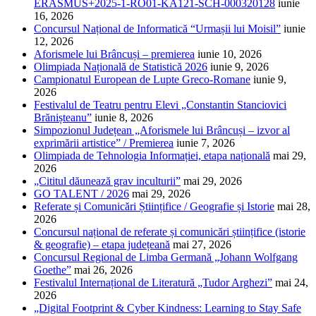
ERASMUS+2025-1-RO01-KA121-SCH-000320128
iunie
16, 2026
Concursul Național de Informatică “Urmașii lui Moisil”
iunie
12, 2026
Aforismele lui Brâncuși – premierea
iunie 10, 2026
Olimpiada Națională de Statistică 2026
iunie 9, 2026
Campionatul European de Lupte Greco-Romane
iunie 9,
2026
Festivalul de Teatru pentru Elevi „Constantin Stanciovici
Brănișteanu”
iunie 8, 2026
Simpozionul Județean „Aforismele lui Brâncuși – izvor al
exprimării artistice” / Premierea
iunie 7, 2026
Olimpiada de Tehnologia Informației, etapa națională
mai 29,
2026
„Cititul dăunează grav inculturii”
mai 29, 2026
GO TALENT / 2026
mai 29, 2026
Referate și Comunicări Științifice / Geografie și Istorie
mai 28,
2026
Concursul național de referate și comunicări științifice (istorie
& geografie) – etapa județeană
mai 27, 2026
Concursul Regional de Limba Germană „Johann Wolfgang
Goethe”
mai 26, 2026
Festivalul Internațional de Literatură „Tudor Arghezi”
mai 24,
2026
„Digital Footprint & Cyber Kindness: Learning to Stay Safe