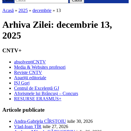
Caută
Acasă
»
2025
»
decembrie
»
13
Arhiva Zilei:
decembrie 13,
2025
CNTV+
absolvențiCNTV
Media & Websites profesori
Reviste CNTV
Apariții editoriale
IȘJ Gorj
Centrul de Excelență GJ
Aforismele lui Brâncuși – Concurs
RESURSE ERASMUS+
Articole publicate
Andra-Gabriela CÎRSTOIU
iulie 30, 2026
Vlad-Ioan ȚÎR
iulie 27, 2026