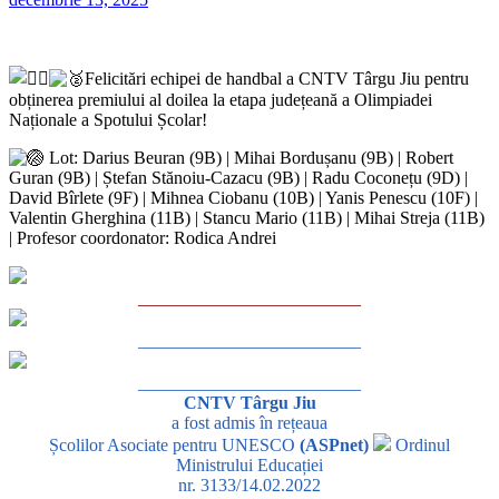
Felicitări echipei de handbal a CNTV Târgu Jiu pentru
obținerea premiului al doilea la etapa județeană a Olimpiadei
Naționale a Spotului Școlar!
L
ot: Darius Beuran (9B) | Mihai Bordușanu (9B) | Robert
Guran (9B) | Ștefan Stănoiu-Cazacu (9B) | Radu Coconețu (9D) |
David Bîrlete (9F) | Mihnea Ciobanu (10B) | Yanis Penescu (10F) |
Valentin Gherghina (11B) | Stancu Mario (11B) | Mihai Streja (11B)
| Profesor coordonator: Rodica Andrei
_________________________
_________________________
_________________________
CNTV Târgu Jiu
a fost admis în rețeaua
Școlilor Asociate pentru UNESCO
(ASPnet)
Ordinul
Ministrului Educației
nr. 3133/14.02.2022