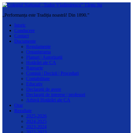
„Performanța este Tradiția noastră! Din 1890.”
Istoric
Conducere
Contact
Documente
Regulamente
Organigrama
Planuri | Autorizații
Hotărâri ale CA
Rapoarte
Comisii | Decizii | Proceduri
Contabilitate
Educativ
Declarații de avere
Declarații de interese | profesori
Arhivă Hotărâri ale CA
Orar
Rezultate
2025-2026
2024-2025
2023-2024
2022-2023