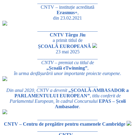
_________________________
CNTV – instituție acreditată
Erasmus+
,
din 23.02.2021
_________________________
CNTV Târgu Jiu
a primit titlul de
ȘCOALĂ EUROPEANĂ
23 mai 2025
_________________________
CNTV – premiat cu titlul de
„Școală eTwinning”
,
în urma desfășurării unor importante proiecte europene
.
_________________________
Din anul 2020, CNTV a devenit
„ȘCOALĂ-AMBASADOR a
PARLAMENTULUI EUROPEAN”
,
titlu conferit de
Parlamentul European, în cadrul Concursului
EPAS – Școli
Ambasador
.
_________________________
CNTV – Centru de pregătire pentru examenele Cambridge
_________________________
CNTV –