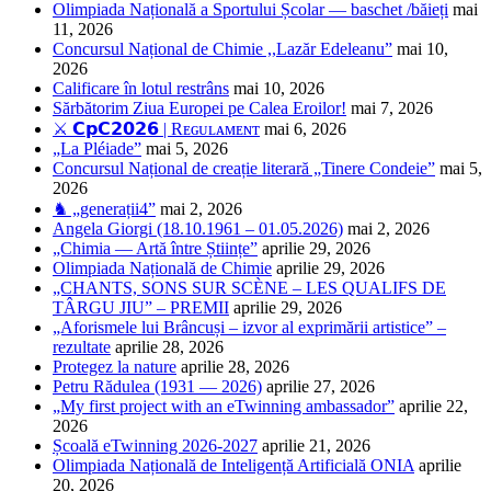
Olimpiada Națională a Sportului Școlar — baschet /băieți
mai
11, 2026
Concursul Național de Chimie ,,Lazăr Edeleanu”
mai 10,
2026
Calificare în lotul restrâns
mai 10, 2026
Sărbătorim Ziua Europei pe Calea Eroilor!
mai 7, 2026
⚔️ 𝗖𝗽𝗖𝟮𝟬𝟮𝟲 | Rᴇɢᴜʟᴀᴍᴇɴᴛ
mai 6, 2026
„La Pléiade”
mai 5, 2026
Concursul Național de creație literară „Tinere Condeie”
mai 5,
2026
♞ „generații4”
mai 2, 2026
Angela Giorgi (18.10.1961 – 01.05.2026)
mai 2, 2026
„Chimia — Artă între Științe”
aprilie 29, 2026
Olimpiada Națională de Chimie
aprilie 29, 2026
„CHANTS, SONS SUR SCÈNE – LES QUALIFS DE
TÂRGU JIU” – PREMII
aprilie 29, 2026
„Aforismele lui Brâncuși – izvor al exprimării artistice” –
rezultate
aprilie 28, 2026
Protegez la nature
aprilie 28, 2026
Petru Rădulea (1931 — 2026)
aprilie 27, 2026
„My first project with an eTwinning ambassador”
aprilie 22,
2026
Școală eTwinning 2026-2027
aprilie 21, 2026
Olimpiada Națională de Inteligență Artificială ONIA
aprilie
20, 2026