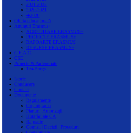
2021-2022
2020-2021
➔2020
Oferta educațională
Anunțuri Erasmus+
ACREDITARE ERASMUS+
PROIECTE ERASMUS+
RAPOARTE ERASMUS+
RESURSE ERASMUS+
C.E.A.C.
CȘE
Proiecte & Parteneriate
Tea-Borgs
Istoric
Conducere
Contact
Documente
Regulamente
Organigrama
Planuri | Autorizații
Hotărâri ale CA
Rapoarte
Comisii | Decizii | Proceduri
Contabilitate