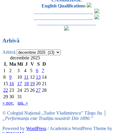
English Qualifications
_________________________
_________________________
_________________________
Arhivă
Arhivă
decembrie 2025
L
Ma
Mi
J
V
S
D
1
2
3
4
5
6
7
8
9
10
11
12
13
14
15
16
17
18
19
20
21
22
23
24
25
26
27
28
29
30
31
« nov.
ian. »
© Colegiul Național „Tudor Vladimirescu” Târgu Jiu │
„Performanța este Tradiția noastră! Din 1890.”
Powered by
WordPress
/ Academica WordPress Theme by