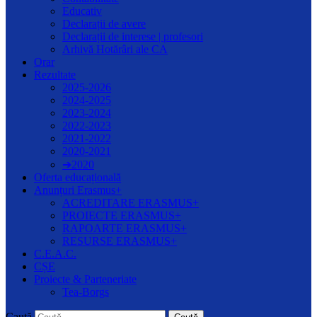
Educativ
Declarații de avere
Declarații de interese | profesori
Arhivă Hotărâri ale CA
Orar
Rezultate
2025-2026
2024-2025
2023-2024
2022-2023
2021-2022
2020-2021
➔2020
Oferta educațională
Anunțuri Erasmus+
ACREDITARE ERASMUS+
PROIECTE ERASMUS+
RAPOARTE ERASMUS+
RESURSE ERASMUS+
C.E.A.C.
CȘE
Proiecte & Parteneriate
Tea-Borgs
Caută