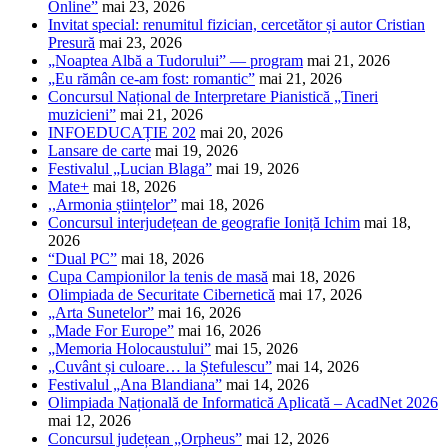
Online”
mai 23, 2026
Invitat special: renumitul fizician, cercetător și autor Cristian
Presură
mai 23, 2026
„Noaptea Albă a Tudorului” — program
mai 21, 2026
„Eu rămân ce-am fost: romantic”
mai 21, 2026
Concursul Național de Interpretare Pianistică „Tineri
muzicieni”
mai 21, 2026
INFOEDUCAȚIE 202
mai 20, 2026
Lansare de carte
mai 19, 2026
Festivalul „Lucian Blaga”
mai 19, 2026
Mate+
mai 18, 2026
,,Armonia științelor”
mai 18, 2026
Concursul interjudețean de geografie Ioniță Ichim
mai 18,
2026
“Dual PC”
mai 18, 2026
Cupa Campionilor la tenis de masă
mai 18, 2026
Olimpiada de Securitate Cibernetică
mai 17, 2026
„Arta Sunetelor”
mai 16, 2026
„Made For Europe”
mai 16, 2026
„Memoria Holocaustului”
mai 15, 2026
„Cuvânt și culoare… la Ștefulescu”
mai 14, 2026
Festivalul „Ana Blandiana”
mai 14, 2026
Olimpiada Națională de Informatică Aplicată – AcadNet 2026
mai 12, 2026
Concursul județean „Orpheus”
mai 12, 2026