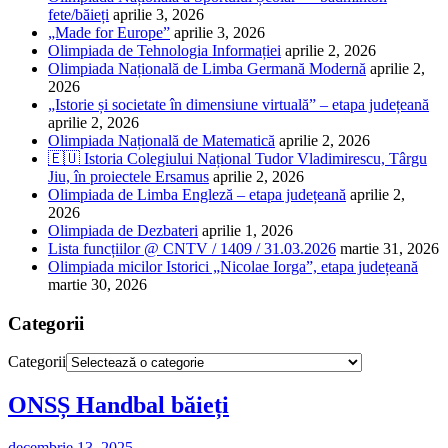
fete/băieți
aprilie 3, 2026
„Made for Europe”
aprilie 3, 2026
Olimpiada de Tehnologia Informației
aprilie 2, 2026
Olimpiada Națională de Limba Germană Modernă
aprilie 2,
2026
„Istorie și societate în dimensiune virtuală” – etapa județeană
aprilie 2, 2026
Olimpiada Națională de Matematică
aprilie 2, 2026
🇪🇺 Istoria Colegiului Național Tudor Vladimirescu, Târgu
Jiu, în proiectele Ersamus
aprilie 2, 2026
Olimpiada de Limba Engleză – etapa județeană
aprilie 2,
2026
Olimpiada de Dezbateri
aprilie 1, 2026
Lista funcțiilor @ CNTV / 1409 / 31.03.2026
martie 31, 2026
Olimpiada micilor Istorici „Nicolae Iorga”, etapa județeană
martie 30, 2026
Categorii
Categorii
ONSȘ Handbal băieți
decembrie 13, 2025