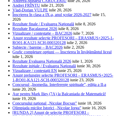
Andreea-Mihaela CĂRUCERIU
iulie 26, 2026
Andrei FRÎNTU
iulie 21, 2026
Vlad-Dorian VULPE
iulie 20, 2026
Înscrierea în clasa a IX-a, anul școlar 2026-2027
iulie 15,
2026
Rezultate finale / Evaluarea Națională
iulie 8, 2026
Rezultate Bacalaureat 2026
iulie 8, 2026
Vizualizare / contestație – BAC2026
iulie 7, 2026
Anunț rezultate selecție PROFESORI – ERASMUS+2025-1-
RO01-KA121-SCH-000320128
iulie 2, 2026
Subiecte / bareme – BAC2026
iulie 2, 2026
Grafic completare opțiuni — înscrierea în învățământul liceal
iulie 1, 2026
Rezultate Evaluarea Națională 2026
iulie 1, 2026
Rezultate inițiale / Evaluarea Națională
iunie 30, 2026
Vizualizare / contestații EN
iunie 25, 2026
Anunț prelungire selecție PROFESORI – ERASMUS+2025-
1-RO01-KA121-SCH-000320128
iunie 23, 2026
Concursul „Inomedia. Interferențe spirituale”, ediția a II-a
iunie 20, 2026
Aur pentru Mark Ilieș (7A) la Balcaniada de Matematică!
iunie 19, 2026
Concursului național „Nicolae Bocșan”
iunie 18, 2026
Olimpiada micilor Istorici ,,Nicolae Iorga”
iunie 16, 2026
[RUNDA 2] Anunț de selecție PROFESORI –