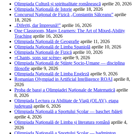
Olimpiada Cultură și spiritualitate românească
aprilie 20, 2026
Olimpiada Națională de Istorie
aprilie 18, 2026
Concursul Național de Fizică „Constantin Sălceanu”
aprilie
18, 2026
„Diferiți, dar împreună!”
aprilie 16, 2026
One Classroom, Many Learners: The Art of Mixed-Ability
Teaching
aprilie 16, 2026
Olimpiada Națională de Geografie
aprilie 11, 2026
Olimpiada Națională de Limba Spaniolă
aprilie 10, 2026
Olimpiada Națională de Fizică
aprilie 10, 2026
«Chants, sons sur scène»
aprilie 9, 2026
Olimpiada Națională de Științe Socio-Umane — disciplina
filosofie
aprilie 9, 2026
Olimpiada Națională de Limba Engleză
aprilie 9, 2026
Romanian Olympiad in Artificial Intelligence ROAI
aprilie 8,
2026
Proba de baraj a Olimpiadei Naționale de Matematică
aprilie
8, 2026
Olimpiada Lectura ca Abilitate de Viață (OLAV), etapa
județeană
aprilie 6, 2026
Olimpiada Națională a Sportului Școlar — baschet /băieți
aprilie 4, 2026
Olimpiada Națională de Limba și literatura română
aprilie 4,
2026
Olimpiada Națională a Sportului Școlar — badminton