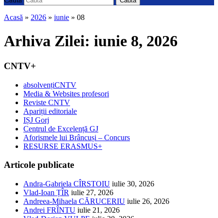
Caută
Acasă
»
2026
»
iunie
»
08
Arhiva Zilei:
iunie 8, 2026
CNTV+
absolvențiCNTV
Media & Websites profesori
Reviste CNTV
Apariții editoriale
IȘJ Gorj
Centrul de Excelență GJ
Aforismele lui Brâncuși – Concurs
RESURSE ERASMUS+
Articole publicate
Andra-Gabriela CÎRSTOIU
iulie 30, 2026
Vlad-Ioan ȚÎR
iulie 27, 2026
Andreea-Mihaela CĂRUCERIU
iulie 26, 2026
Andrei FRÎNTU
iulie 21, 2026