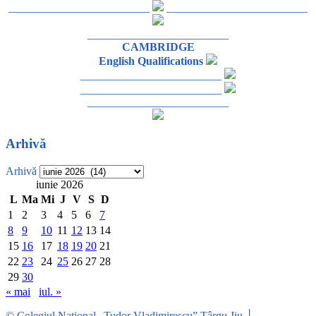
_________________________
_________________________
_________________________
CAMBRIDGE
English Qualifications
_________________________
_________________________
_________________________
Arhivă
Arhivă
iunie 2026
L
Ma
Mi
J
V
S
D
1
2
3
4
5
6
7
8
9
10
11
12
13
14
15
16
17
18
19
20
21
22
23
24
25
26
27
28
29
30
« mai
iul. »
© Colegiul Național „Tudor Vladimirescu” Târgu Jiu │