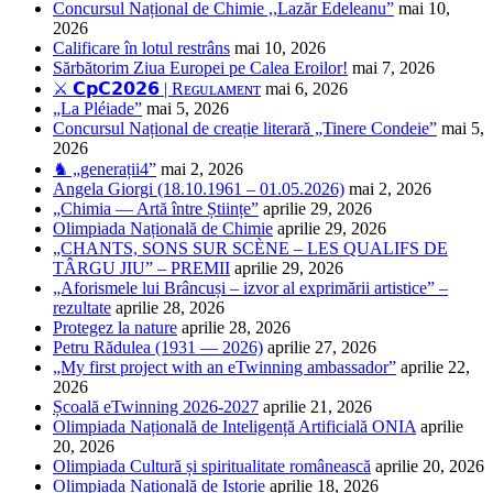
Concursul Național de Chimie ,,Lazăr Edeleanu”
mai 10,
2026
Calificare în lotul restrâns
mai 10, 2026
Sărbătorim Ziua Europei pe Calea Eroilor!
mai 7, 2026
⚔️ 𝗖𝗽𝗖𝟮𝟬𝟮𝟲 | Rᴇɢᴜʟᴀᴍᴇɴᴛ
mai 6, 2026
„La Pléiade”
mai 5, 2026
Concursul Național de creație literară „Tinere Condeie”
mai 5,
2026
♞ „generații4”
mai 2, 2026
Angela Giorgi (18.10.1961 – 01.05.2026)
mai 2, 2026
„Chimia — Artă între Științe”
aprilie 29, 2026
Olimpiada Națională de Chimie
aprilie 29, 2026
„CHANTS, SONS SUR SCÈNE – LES QUALIFS DE
TÂRGU JIU” – PREMII
aprilie 29, 2026
„Aforismele lui Brâncuși – izvor al exprimării artistice” –
rezultate
aprilie 28, 2026
Protegez la nature
aprilie 28, 2026
Petru Rădulea (1931 — 2026)
aprilie 27, 2026
„My first project with an eTwinning ambassador”
aprilie 22,
2026
Școală eTwinning 2026-2027
aprilie 21, 2026
Olimpiada Națională de Inteligență Artificială ONIA
aprilie
20, 2026
Olimpiada Cultură și spiritualitate românească
aprilie 20, 2026
Olimpiada Națională de Istorie
aprilie 18, 2026