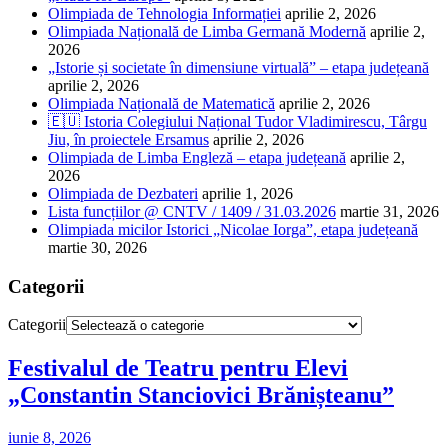
Olimpiada de Tehnologia Informației
aprilie 2, 2026
Olimpiada Națională de Limba Germană Modernă
aprilie 2,
2026
„Istorie și societate în dimensiune virtuală” – etapa județeană
aprilie 2, 2026
Olimpiada Națională de Matematică
aprilie 2, 2026
🇪🇺 Istoria Colegiului Național Tudor Vladimirescu, Târgu
Jiu, în proiectele Ersamus
aprilie 2, 2026
Olimpiada de Limba Engleză – etapa județeană
aprilie 2,
2026
Olimpiada de Dezbateri
aprilie 1, 2026
Lista funcțiilor @ CNTV / 1409 / 31.03.2026
martie 31, 2026
Olimpiada micilor Istorici „Nicolae Iorga”, etapa județeană
martie 30, 2026
Categorii
Categorii
Festivalul de Teatru pentru Elevi
„Constantin Stanciovici Brănișteanu”
iunie 8, 2026