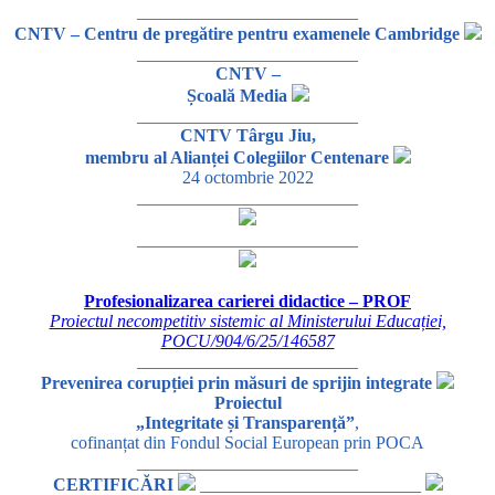
_________________________
CNTV – Centru de pregătire pentru examenele Cambridge
_________________________
CNTV –
Școală Media
_________________________
CNTV Târgu Jiu,
membru al Alianței Colegiilor Centenare
24 octombrie 2022
_________________________
_________________________
Profesionalizarea carierei didactice – PROF
Proiectul necompetitiv sistemic al Ministerului Educației,
POCU/904/6/25/146587
_________________________
Prevenirea corupției prin măsuri de sprijin integrate
Proiectul
„Integritate și Transparență”
,
cofinanțat din Fondul Social European prin POCA
_________________________
CERTIFICĂRI
_________________________