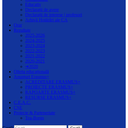
Educativ
Declarații de avere
Declarații de interese | profesori
Arhivă Hotărâri ale CA
Orar
Rezultate
2025-2026
2024-2025
2023-2024
2022-2023
2021-2022
2020-2021
➔2020
Oferta educațională
Anunțuri Erasmus+
ACREDITARE ERASMUS+
PROIECTE ERASMUS+
RAPOARTE ERASMUS+
RESURSE ERASMUS+
C.E.A.C.
CȘE
Proiecte & Parteneriate
Tea-Borgs
Caută