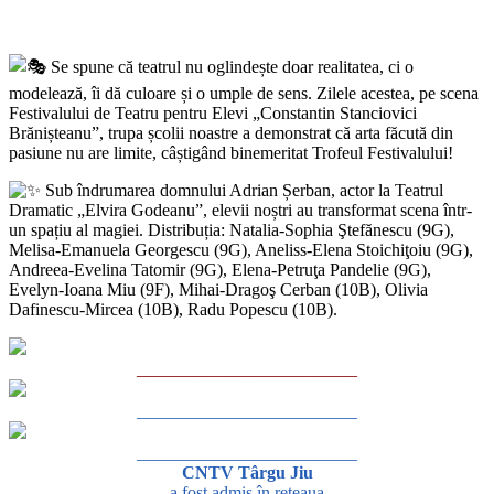
Se spune că teatrul nu oglindește doar realitatea, ci o
modelează, îi dă culoare și o umple de sens. Zilele acestea, pe scena
Festivalului de Teatru pentru Elevi „Constantin Stanciovici
Brănișteanu”, trupa școlii noastre a demonstrat că arta făcută din
pasiune nu are limite, câștigând binemeritat Trofeul Festivalului!
Sub îndrumarea domnului Adrian Șerban, actor la Teatrul
Dramatic „Elvira Godeanu”, elevii noștri au transformat scena într-
un spațiu al magiei. Distribuția: Natalia-Sophia Ştefănescu (9G),
Melisa-Emanuela Georgescu (9G), Aneliss-Elena Stoichiţoiu (9G),
Andreea-Evelina Tatomir (9G), Elena-Petruţa Pandelie (9G),
Evelyn-Ioana Miu (9F), Mihai-Dragoş Cerban (10B), Olivia
Dafinescu-Mircea (10B), Radu Popescu (10B).
_________________________
_________________________
_________________________
CNTV Târgu Jiu
a fost admis în rețeaua