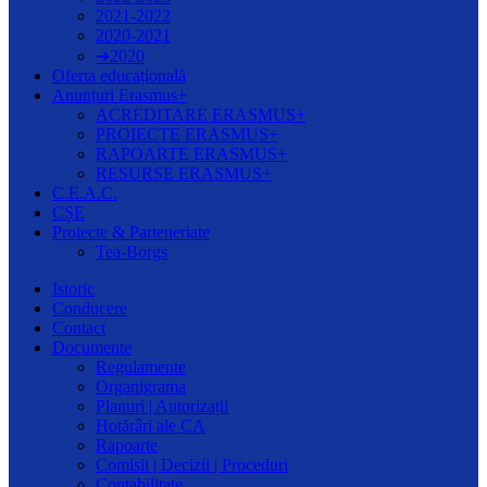
2021-2022
2020-2021
➔2020
Oferta educațională
Anunțuri Erasmus+
ACREDITARE ERASMUS+
PROIECTE ERASMUS+
RAPOARTE ERASMUS+
RESURSE ERASMUS+
C.E.A.C.
CȘE
Proiecte & Parteneriate
Tea-Borgs
Istoric
Conducere
Contact
Documente
Regulamente
Organigrama
Planuri | Autorizații
Hotărâri ale CA
Rapoarte
Comisii | Decizii | Proceduri
Contabilitate