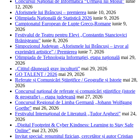
Concursul Național de Informatică “Urmașii lui Moisil”
iunie
12, 2026
Aforismele lui Brâncuși – premierea
iunie 10, 2026
Olimpiada Națională de Statistică 2026
iunie 9, 2026
Campionatul European de Lupte Greco-Romane
iunie 9,
2026
Festivalul de Teatru pentru Elevi „Constantin Stanciovici
Brănișteanu”
iunie 8, 2026
Simpozionul Județean „Aforismele lui Brâncuși – izvor al
exprimării artistice” / Premierea
iunie 7, 2026
Olimpiada de Tehnologia Informației, etapa națională
mai 29,
2026
„Cititul dăunează grav inculturii”
mai 29, 2026
GO TALENT / 2026
mai 29, 2026
Referate și Comunicări Științifice / Geografie și Istorie
mai 28,
2026
Concursul național de referate și comunicări științifice (istorie
& geografie) – etapa județeană
mai 27, 2026
Concursul Regional de Limba Germană „Johann Wolfgang
Goethe”
mai 26, 2026
Festivalul Internațional de Literatură „Tudor Arghezi”
mai 24,
2026
„Digital Footprint & Cyber Kindness: Learning to Stay Safe
Online”
mai 23, 2026
Invitat special: renumitul fizician, cercetător și autor Cristian