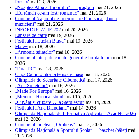
Presură
mai 23, 2026
„Noaptea Albă a Tudorului” — program
mai 21, 2026
„Eu rămân ce-am fost: romantic”
mai 21, 2026
Concursul Național de Interpretare Pianistică „Tineri
muzicieni”
mai 21, 2026
INFOEDUCAȚIE 202
mai 20, 2026
Lansare de carte
mai 19, 2026
Festivalul „Lucian Blaga”
mai 19, 2026
Mate+
mai 18, 2026
,,Armonia științelor”
mai 18, 2026
Concursul interjudețean de geografie Ioniță Ichim
mai 18,
2026
“Dual PC”
mai 18, 2026
Cupa Campionilor la tenis de masă
mai 18, 2026
Olimpiada de Securitate Cibernetică
mai 17, 2026
„Arta Sunetelor”
mai 16, 2026
„Made For Europe”
mai 16, 2026
„Memoria Holocaustului”
mai 15, 2026
„Cuvânt și culoare… la Ștefulescu”
mai 14, 2026
Festivalul „Ana Blandiana”
mai 14, 2026
Olimpiada Națională de Informatică Aplicată – AcadNet 2026
mai 12, 2026
Concursul județean „Orpheus”
mai 12, 2026
Olimpiada Națională a Sportului Școlar — baschet /băieți
mai
11, 2026