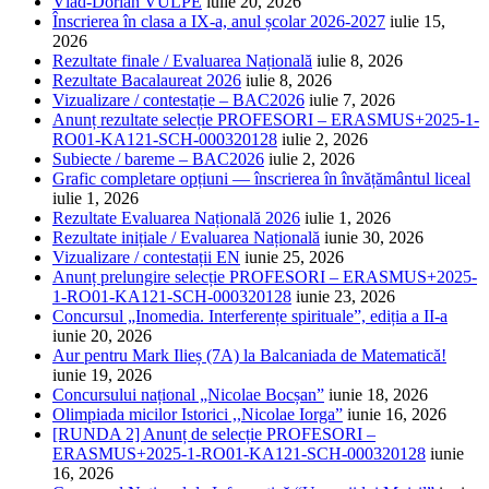
Vlad-Dorian VULPE
iulie 20, 2026
Înscrierea în clasa a IX-a, anul școlar 2026-2027
iulie 15,
2026
Rezultate finale / Evaluarea Națională
iulie 8, 2026
Rezultate Bacalaureat 2026
iulie 8, 2026
Vizualizare / contestație – BAC2026
iulie 7, 2026
Anunț rezultate selecție PROFESORI – ERASMUS+2025-1-
RO01-KA121-SCH-000320128
iulie 2, 2026
Subiecte / bareme – BAC2026
iulie 2, 2026
Grafic completare opțiuni — înscrierea în învățământul liceal
iulie 1, 2026
Rezultate Evaluarea Națională 2026
iulie 1, 2026
Rezultate inițiale / Evaluarea Națională
iunie 30, 2026
Vizualizare / contestații EN
iunie 25, 2026
Anunț prelungire selecție PROFESORI – ERASMUS+2025-
1-RO01-KA121-SCH-000320128
iunie 23, 2026
Concursul „Inomedia. Interferențe spirituale”, ediția a II-a
iunie 20, 2026
Aur pentru Mark Ilieș (7A) la Balcaniada de Matematică!
iunie 19, 2026
Concursului național „Nicolae Bocșan”
iunie 18, 2026
Olimpiada micilor Istorici ,,Nicolae Iorga”
iunie 16, 2026
[RUNDA 2] Anunț de selecție PROFESORI –
ERASMUS+2025-1-RO01-KA121-SCH-000320128
iunie
16, 2026