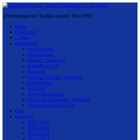
„Performanța este Tradiția noastră! Din 1890.”
Istoric
Conducere
Contact
Documente
Regulamente
Organigrama
Planuri | Autorizații
Hotărâri ale CA
Rapoarte
Comisii | Decizii | Proceduri
Contabilitate
Educativ
Declarații de avere
Declarații de interese | profesori
Arhivă Hotărâri ale CA
Orar
Rezultate
2025-2026
2024-2025
2023-2024
2022-2023