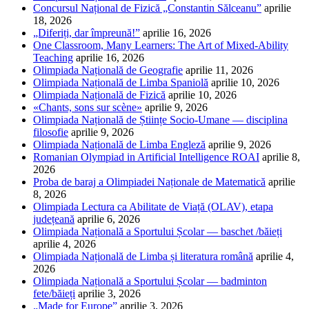
Concursul Național de Fizică „Constantin Sălceanu”
aprilie
18, 2026
„Diferiți, dar împreună!”
aprilie 16, 2026
One Classroom, Many Learners: The Art of Mixed-Ability
Teaching
aprilie 16, 2026
Olimpiada Națională de Geografie
aprilie 11, 2026
Olimpiada Națională de Limba Spaniolă
aprilie 10, 2026
Olimpiada Națională de Fizică
aprilie 10, 2026
«Chants, sons sur scène»
aprilie 9, 2026
Olimpiada Națională de Științe Socio-Umane — disciplina
filosofie
aprilie 9, 2026
Olimpiada Națională de Limba Engleză
aprilie 9, 2026
Romanian Olympiad in Artificial Intelligence ROAI
aprilie 8,
2026
Proba de baraj a Olimpiadei Naționale de Matematică
aprilie
8, 2026
Olimpiada Lectura ca Abilitate de Viață (OLAV), etapa
județeană
aprilie 6, 2026
Olimpiada Națională a Sportului Școlar — baschet /băieți
aprilie 4, 2026
Olimpiada Națională de Limba și literatura română
aprilie 4,
2026
Olimpiada Națională a Sportului Școlar — badminton
fete/băieți
aprilie 3, 2026
„Made for Europe”
aprilie 3, 2026