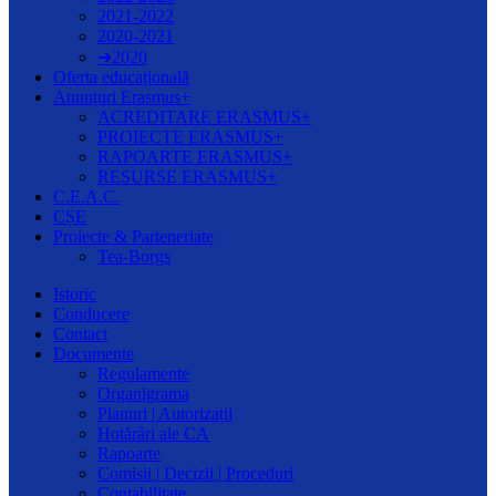
2021-2022
2020-2021
➔2020
Oferta educațională
Anunțuri Erasmus+
ACREDITARE ERASMUS+
PROIECTE ERASMUS+
RAPOARTE ERASMUS+
RESURSE ERASMUS+
C.E.A.C.
CȘE
Proiecte & Parteneriate
Tea-Borgs
Istoric
Conducere
Contact
Documente
Regulamente
Organigrama
Planuri | Autorizații
Hotărâri ale CA
Rapoarte
Comisii | Decizii | Proceduri
Contabilitate