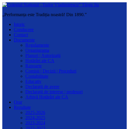
„Performanța este Tradiția noastră! Din 1890.”
Istoric
Conducere
Contact
Documente
Regulamente
Organigrama
Planuri | Autorizații
Hotărâri ale CA
Rapoarte
Comisii | Decizii | Proceduri
Contabilitate
Educativ
Declarații de avere
Declarații de interese | profesori
Arhivă Hotărâri ale CA
Orar
Rezultate
2025-2026
2024-2025
2023-2024
2022-2023