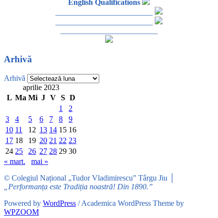
English Qualifications
_________________________
_________________________
_________________________
Arhivă
Arhivă
aprilie 2023
L
Ma
Mi
J
V
S
D
1
2
3
4
5
6
7
8
9
10
11
12
13
14
15
16
17
18
19
20
21
22
23
24
25
26
27
28
29
30
« mart.
mai »
© Colegiul Național „Tudor Vladimirescu” Târgu Jiu │
„Performanța este Tradiția noastră! Din 1890.”
Powered by
WordPress
/ Academica WordPress Theme by
WPZOOM