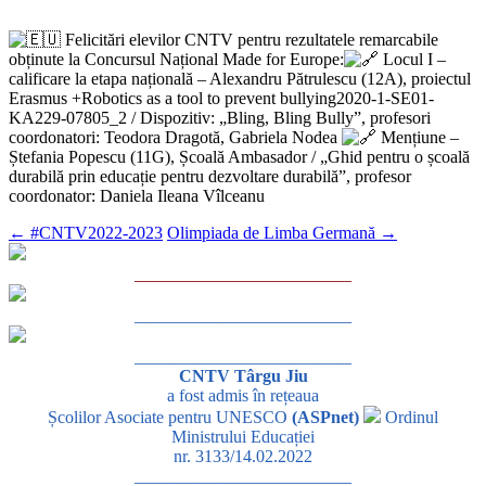
Felicitări elevilor CNTV pentru rezultatele remarcabile
obținute la Concursul Național Made for Europe:
Locul I –
calificare la etapa națională – Alexandru Pătrulescu (12A), proiectul
Erasmus +Robotics as a tool to prevent bullying2020-1-SE01-
KA229-07805_2 / Dispozitiv: „Bling, Bling Bully”, profesori
coordonatori: Teodora Dragotă, Gabriela Nodea
Mențiune –
Ștefania Popescu (11G), Școală Ambasador / „Ghid pentru o școală
durabilă prin educație pentru dezvoltare durabilă”, profesor
coordonator: Daniela Ileana Vîlceanu
←
#CNTV2022-2023
Olimpiada de Limba Germană
→
_________________________
_________________________
_________________________
CNTV Târgu Jiu
a fost admis în rețeaua
Școlilor Asociate pentru UNESCO
(ASPnet)
Ordinul
Ministrului Educației
nr. 3133/14.02.2022
_________________________