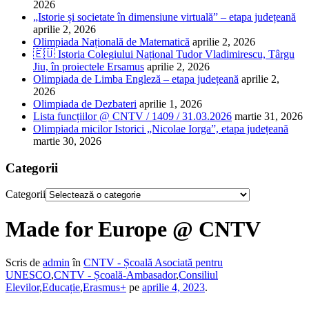
2026
„Istorie și societate în dimensiune virtuală” – etapa județeană
aprilie 2, 2026
Olimpiada Națională de Matematică
aprilie 2, 2026
🇪🇺 Istoria Colegiului Național Tudor Vladimirescu, Târgu
Jiu, în proiectele Ersamus
aprilie 2, 2026
Olimpiada de Limba Engleză – etapa județeană
aprilie 2,
2026
Olimpiada de Dezbateri
aprilie 1, 2026
Lista funcțiilor @ CNTV / 1409 / 31.03.2026
martie 31, 2026
Olimpiada micilor Istorici „Nicolae Iorga”, etapa județeană
martie 30, 2026
Categorii
Categorii
Made for Europe @ CNTV
Scris de
admin
în
CNTV - Școală Asociată pentru
UNESCO
,
CNTV - Școală-Ambasador
,
Consiliul
Elevilor
,
Educație
,
Erasmus+
pe
aprilie 4, 2023
.