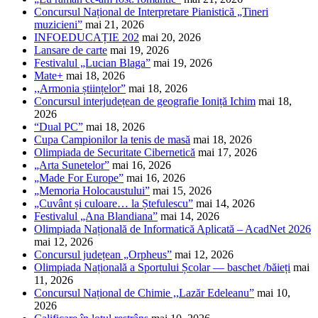
Concursul Național de Interpretare Pianistică „Tineri
muzicieni”
mai 21, 2026
INFOEDUCAȚIE 202
mai 20, 2026
Lansare de carte
mai 19, 2026
Festivalul „Lucian Blaga”
mai 19, 2026
Mate+
mai 18, 2026
,,Armonia științelor”
mai 18, 2026
Concursul interjudețean de geografie Ioniță Ichim
mai 18,
2026
“Dual PC”
mai 18, 2026
Cupa Campionilor la tenis de masă
mai 18, 2026
Olimpiada de Securitate Cibernetică
mai 17, 2026
„Arta Sunetelor”
mai 16, 2026
„Made For Europe”
mai 16, 2026
„Memoria Holocaustului”
mai 15, 2026
„Cuvânt și culoare… la Ștefulescu”
mai 14, 2026
Festivalul „Ana Blandiana”
mai 14, 2026
Olimpiada Națională de Informatică Aplicată – AcadNet 2026
mai 12, 2026
Concursul județean „Orpheus”
mai 12, 2026
Olimpiada Națională a Sportului Școlar — baschet /băieți
mai
11, 2026
Concursul Național de Chimie ,,Lazăr Edeleanu”
mai 10,
2026