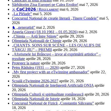
Calificare în lotul restrâns
mai 10, 2026
Sărbătorim Ziua Europei pe Calea Eroilor!
mai 7, 2026
⚔️ 𝗖𝗽𝗖𝟮𝟬𝟮𝟲 | Rᴇɢᴜʟᴀᴍᴇɴᴛ
mai 6, 2026
„La Pléiade”
mai 5, 2026
Concursul Național de creație literară „Tinere Condeie”
mai 5,
2026
♞ „generații4”
mai 2, 2026
Angela Giorgi (18.10.1961 – 01.05.2026)
mai 2, 2026
„Chimia — Artă între Științe”
aprilie 29, 2026
Olimpiada Națională de Chimie
aprilie 29, 2026
„CHANTS, SONS SUR SCÈNE – LES QUALIFS DE
TÂRGU JIU” – PREMII
aprilie 29, 2026
„Aforismele lui Brâncuși – izvor al exprimării artistice” –
rezultate
aprilie 28, 2026
Protegez la nature
aprilie 28, 2026
Petru Rădulea (1931 — 2026)
aprilie 27, 2026
„My first project with an eTwinning ambassador”
aprilie 22,
2026
Școală eTwinning 2026-2027
aprilie 21, 2026
Olimpiada Națională de Inteligență Artificială ONIA
aprilie
20, 2026
Olimpiada Cultură și spiritualitate românească
aprilie 20, 2026
Olimpiada Națională de Istorie
aprilie 18, 2026
Concursul Național de Fizică „Constantin Sălceanu”
aprilie
18, 2026