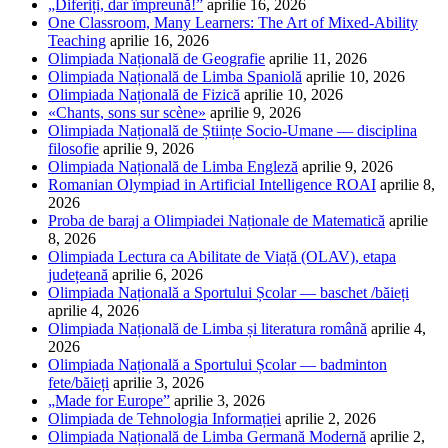
„Diferiți, dar împreună!”
aprilie 16, 2026
One Classroom, Many Learners: The Art of Mixed-Ability
Teaching
aprilie 16, 2026
Olimpiada Națională de Geografie
aprilie 11, 2026
Olimpiada Națională de Limba Spaniolă
aprilie 10, 2026
Olimpiada Națională de Fizică
aprilie 10, 2026
«Chants, sons sur scène»
aprilie 9, 2026
Olimpiada Națională de Științe Socio-Umane — disciplina
filosofie
aprilie 9, 2026
Olimpiada Națională de Limba Engleză
aprilie 9, 2026
Romanian Olympiad in Artificial Intelligence ROAI
aprilie 8,
2026
Proba de baraj a Olimpiadei Naționale de Matematică
aprilie
8, 2026
Olimpiada Lectura ca Abilitate de Viață (OLAV), etapa
județeană
aprilie 6, 2026
Olimpiada Națională a Sportului Școlar — baschet /băieți
aprilie 4, 2026
Olimpiada Națională de Limba și literatura română
aprilie 4,
2026
Olimpiada Națională a Sportului Școlar — badminton
fete/băieți
aprilie 3, 2026
„Made for Europe”
aprilie 3, 2026
Olimpiada de Tehnologia Informației
aprilie 2, 2026
Olimpiada Națională de Limba Germană Modernă
aprilie 2,