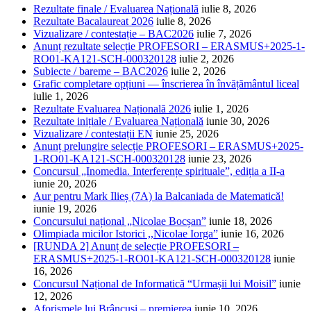
Rezultate finale / Evaluarea Națională
iulie 8, 2026
Rezultate Bacalaureat 2026
iulie 8, 2026
Vizualizare / contestație – BAC2026
iulie 7, 2026
Anunț rezultate selecție PROFESORI – ERASMUS+2025-1-
RO01-KA121-SCH-000320128
iulie 2, 2026
Subiecte / bareme – BAC2026
iulie 2, 2026
Grafic completare opțiuni — înscrierea în învățământul liceal
iulie 1, 2026
Rezultate Evaluarea Națională 2026
iulie 1, 2026
Rezultate inițiale / Evaluarea Națională
iunie 30, 2026
Vizualizare / contestații EN
iunie 25, 2026
Anunț prelungire selecție PROFESORI – ERASMUS+2025-
1-RO01-KA121-SCH-000320128
iunie 23, 2026
Concursul „Inomedia. Interferențe spirituale”, ediția a II-a
iunie 20, 2026
Aur pentru Mark Ilieș (7A) la Balcaniada de Matematică!
iunie 19, 2026
Concursului național „Nicolae Bocșan”
iunie 18, 2026
Olimpiada micilor Istorici ,,Nicolae Iorga”
iunie 16, 2026
[RUNDA 2] Anunț de selecție PROFESORI –
ERASMUS+2025-1-RO01-KA121-SCH-000320128
iunie
16, 2026
Concursul Național de Informatică “Urmașii lui Moisil”
iunie
12, 2026
Aforismele lui Brâncuși – premierea
iunie 10, 2026