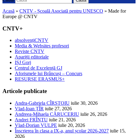
Caută
Acasă
»
CNTV - Școală Asociată pentru UNESCO
»
Made for
Europe @ CNTV
CNTV+
absolvențiCNTV
Media & Websites profesori
Reviste CNTV
Apariții editoriale
IȘJ Gorj
Centrul de Excelență GJ
Aforismele lui Brâncuși – Concurs
RESURSE ERASMUS+
Articole publicate
Andra-Gabriela CÎRSTOIU
iulie 30, 2026
Vlad-Ioan ȚÎR
iulie 27, 2026
Andreea-Mihaela CĂRUCERIU
iulie 26, 2026
Andrei FRÎNTU
iulie 21, 2026
Vlad-Dorian VULPE
iulie 20, 2026
Înscrierea în clasa a IX-a, anul școlar 2026-2027
iulie 15,
2026