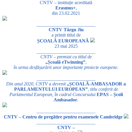
CNTV – instituție acreditată
Erasmus+
,
din 23.02.2021
_________________________
CNTV Târgu Jiu
a primit titlul de
ȘCOALĂ EUROPEANĂ
23 mai 2025
_________________________
CNTV – premiat cu titlul de
„Școală eTwinning”
,
în urma desfășurării unor importante proiecte europene
.
_________________________
Din anul 2020, CNTV a devenit
„ȘCOALĂ-AMBASADOR a
PARLAMENTULUI EUROPEAN”
,
titlu conferit de
Parlamentul European, în cadrul Concursului
EPAS – Școli
Ambasador
.
_________________________
CNTV – Centru de pregătire pentru examenele Cambridge
_________________________
CNTV –