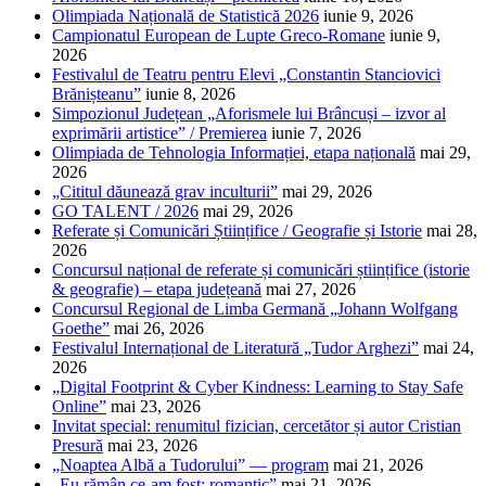
Olimpiada Națională de Statistică 2026
iunie 9, 2026
Campionatul European de Lupte Greco-Romane
iunie 9,
2026
Festivalul de Teatru pentru Elevi „Constantin Stanciovici
Brănișteanu”
iunie 8, 2026
Simpozionul Județean „Aforismele lui Brâncuși – izvor al
exprimării artistice” / Premierea
iunie 7, 2026
Olimpiada de Tehnologia Informației, etapa națională
mai 29,
2026
„Cititul dăunează grav inculturii”
mai 29, 2026
GO TALENT / 2026
mai 29, 2026
Referate și Comunicări Științifice / Geografie și Istorie
mai 28,
2026
Concursul național de referate și comunicări științifice (istorie
& geografie) – etapa județeană
mai 27, 2026
Concursul Regional de Limba Germană „Johann Wolfgang
Goethe”
mai 26, 2026
Festivalul Internațional de Literatură „Tudor Arghezi”
mai 24,
2026
„Digital Footprint & Cyber Kindness: Learning to Stay Safe
Online”
mai 23, 2026
Invitat special: renumitul fizician, cercetător și autor Cristian
Presură
mai 23, 2026
„Noaptea Albă a Tudorului” — program
mai 21, 2026
„Eu rămân ce-am fost: romantic”
mai 21, 2026