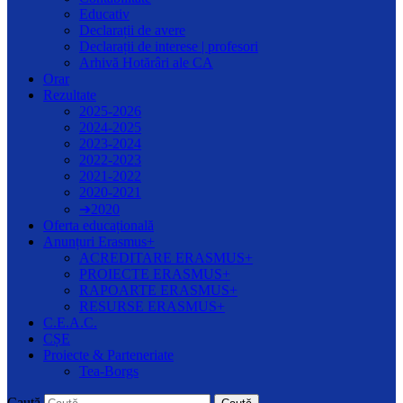
Educativ
Declarații de avere
Declarații de interese | profesori
Arhivă Hotărâri ale CA
Orar
Rezultate
2025-2026
2024-2025
2023-2024
2022-2023
2021-2022
2020-2021
➔2020
Oferta educațională
Anunțuri Erasmus+
ACREDITARE ERASMUS+
PROIECTE ERASMUS+
RAPOARTE ERASMUS+
RESURSE ERASMUS+
C.E.A.C.
CȘE
Proiecte & Parteneriate
Tea-Borgs
Caută