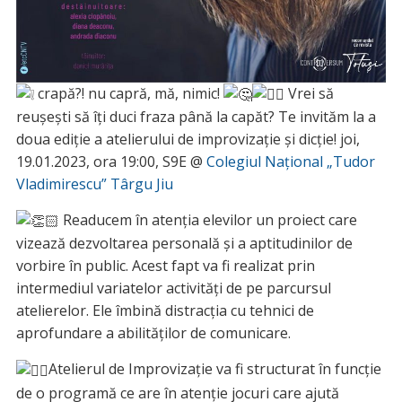
crapă?! nu capră, mă, nimic!
Vrei să
reușești să îți duci fraza până la capăt? Te invităm la a
doua ediție a atelierului de improvizație și dicție! joi,
19.01.2023, ora 19:00, S9E @
Colegiul Național „Tudor
Vladimirescu” Târgu Jiu
Readucem în atenția elevilor un proiect care
vizează dezvoltarea personală și a aptitudinilor de
vorbire în public. Acest fapt va fi realizat prin
intermediul variatelor activități de pe parcursul
atelierelor. Ele îmbină distracția cu tehnici de
aprofundare a abilităților de comunicare.
Atelierul de Improvizație va fi structurat în funcție
de o programă ce are în atenție jocuri care ajută