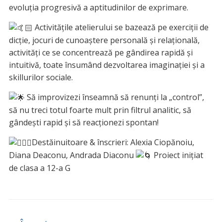
evoluția progresivă a aptitudinilor de exprimare.
Activitățile atelierului se bazează pe exerciții de
dicție, jocuri de cunoaștere personală și relațională,
activități ce se concentrează pe gândirea rapidă și
intuitivă, toate însumând dezvoltarea imaginației și a
skillurilor sociale.
Să improvizezi înseamnă să renunți la „control”,
să nu treci totul foarte mult prin filtrul analitic, să
gândești rapid și să reacționezi spontan!
Destăinuitoare & înscrieri: Alexia Ciopănoiu,
Diana Deaconu, Andrada Diaconu
Proiect inițiat
de clasa a 12-a G