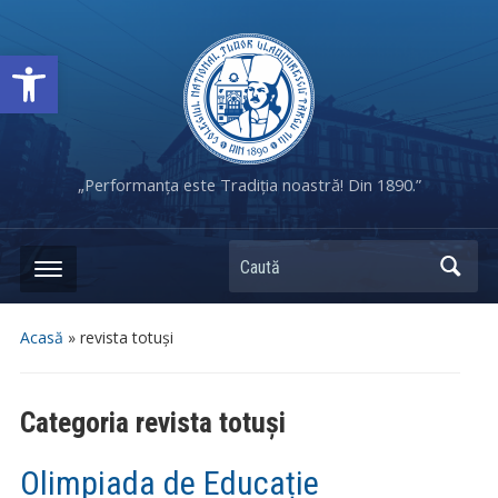
Deschide bara de unelte
„Performanța este Tradiția noastră! Din 1890.”
Caută
Acasă
» revista totuși
Categoria
revista totuși
Olimpiada de Educație