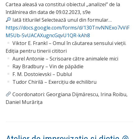
Cartea aleasă va constitui obiectul „analizei” de la
întâlnirea din data de 09.02.2023, s9e
Iată titlurile! Selectează unul din formular…
https://docs.google.com/forms/d/130TnvNNExo7vViF
M5Ub-SvUACAXugncGqvU1QR-kAh8
Viktor E. Frankl – Omul în căutarea sensului vieții.
Ediția pentru tinerii cititori
Aurel Antonie – Scrisoare către animalele mici
Ray Bradbury – Vin de păpădie
F. M. Dostoievski – Dublul
Tudor Chirilă – Exercițiu de echilibru
Coordonatori: Georgiana Dijmărescu, Irina Roibu,
Daniel Murărița
Atelier de improvizație și dicție @