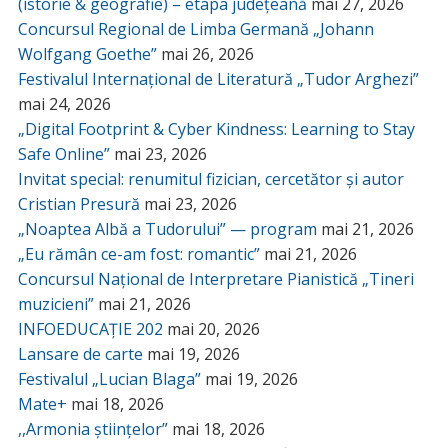
(istorie & geografie) – etapa județeană
mai 27, 2026
Concursul Regional de Limba Germană „Johann
Wolfgang Goethe”
mai 26, 2026
Festivalul Internațional de Literatură „Tudor Arghezi”
mai 24, 2026
„Digital Footprint & Cyber Kindness: Learning to Stay
Safe Online”
mai 23, 2026
Invitat special: renumitul fizician, cercetător și autor
Cristian Presură
mai 23, 2026
„Noaptea Albă a Tudorului” — program
mai 21, 2026
„Eu rămân ce-am fost: romantic”
mai 21, 2026
Concursul Național de Interpretare Pianistică „Tineri
muzicieni”
mai 21, 2026
INFOEDUCAȚIE 202
mai 20, 2026
Lansare de carte
mai 19, 2026
Festivalul „Lucian Blaga”
mai 19, 2026
Mate+
mai 18, 2026
,,Armonia științelor”
mai 18, 2026