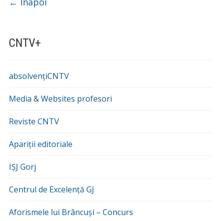
Navigare
←
Înapoi
CNTV+
absolvențiCNTV
Media & Websites profesori
Reviste CNTV
Apariții editoriale
IȘJ Gorj
Centrul de Excelență GJ
Aforismele lui Brâncuși – Concurs