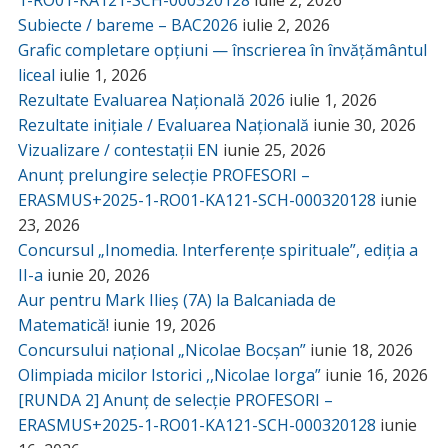
1-RO01-KA121-SCH-000320128
iulie 2, 2026
Subiecte / bareme – BAC2026
iulie 2, 2026
Grafic completare opțiuni — înscrierea în învățământul
liceal
iulie 1, 2026
Rezultate Evaluarea Națională 2026
iulie 1, 2026
Rezultate inițiale / Evaluarea Națională
iunie 30, 2026
Vizualizare / contestații EN
iunie 25, 2026
Anunț prelungire selecție PROFESORI –
ERASMUS+2025-1-RO01-KA121-SCH-000320128
iunie
23, 2026
Concursul „Inomedia. Interferențe spirituale”, ediția a
II-a
iunie 20, 2026
Aur pentru Mark Ilieș (7A) la Balcaniada de
Matematică!
iunie 19, 2026
Concursului național „Nicolae Bocșan”
iunie 18, 2026
Olimpiada micilor Istorici ,,Nicolae Iorga”
iunie 16, 2026
[RUNDA 2] Anunț de selecție PROFESORI –
ERASMUS+2025-1-RO01-KA121-SCH-000320128
iunie