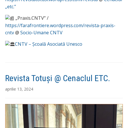
„etc.”
„Praxis.CNTV” /
https://farafrontiere.wordpress.com/revista-praxis-
cntv
@
Socio-Umane CNTV
CNTV – Școală Asociată Unesco
Revista Totuși @ Cenaclul ETC.
aprilie 13, 2024