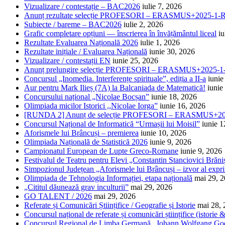
Vizualizare / contestație – BAC2026
iulie 7, 2026
Anunț rezultate selecție PROFESORI – ERASMUS+2025-
Subiecte / bareme – BAC2026
iulie 2, 2026
Grafic completare opțiuni — înscrierea în învățământul liceal
iu
Rezultate Evaluarea Națională 2026
iulie 1, 2026
Rezultate inițiale / Evaluarea Națională
iunie 30, 2026
Vizualizare / contestații EN
iunie 25, 2026
Anunț prelungire selecție PROFESORI – ERASMUS+2025
Concursul „Inomedia. Interferențe spirituale”, ediția a II-a
iunie
Aur pentru Mark Ilieș (7A) la Balcaniada de Matematică!
iunie
Concursului național „Nicolae Bocșan”
iunie 18, 2026
Olimpiada micilor Istorici ,,Nicolae Iorga”
iunie 16, 2026
[RUNDA 2] Anunț de selecție PROFESORI – ERASMUS+2
Concursul Național de Informatică “Urmașii lui Moisil”
iunie 1
Aforismele lui Brâncuși – premierea
iunie 10, 2026
Olimpiada Națională de Statistică 2026
iunie 9, 2026
Campionatul European de Lupte Greco-Romane
iunie 9, 2026
Festivalul de Teatru pentru Elevi „Constantin Stanciovici Brăni
Simpozionul Județean „Aforismele lui Brâncuși – izvor al exprim
Olimpiada de Tehnologia Informației, etapa națională
mai 29, 
„Cititul dăunează grav inculturii”
mai 29, 2026
GO TALENT / 2026
mai 29, 2026
Referate și Comunicări Științifice / Geografie și Istorie
mai 28,
Concursul național de referate și comunicări științifice (istorie
Concursul Regional de Limba Germană „Johann Wolfgang Go