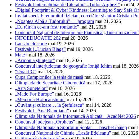
Festivalul Internațional de Literatură „Tudor Arghezi”
mai 24, 
„Digital Footprint & Cyber Kindness: Learning to Stay Safe O
Invitat special: renumitul fizician, cercetător și autor Cristian Pr
„Noaptea Albă a Tudorului” — program
mai 21, 2026
„Eu rămân ce-am fost: romantic”
mai 21, 2026
Concursul Național de Interpretare Pianistică „Tineri muzicieni
INFOEDUCAȚIE 202
mai 20, 2026
Lansare de carte
mai 19, 2026
Festivalul „Lucian Blaga”
mai 19, 2026
Mate+
mai 18, 2026
,,Armonia științelor”
mai 18, 2026
Concursul interjudețean de geografie Ioniță Ichim
mai 18, 2026
“Dual PC”
mai 18, 2026
Cupa Campionilor la tenis de masă
mai 18, 2026
Olimpiada de Securitate Cibernetică
mai 17, 2026
„Arta Sunetelor”
mai 16, 2026
„Made For Europe”
mai 16, 2026
„Memoria Holocaustului”
mai 15, 2026
„Cuvânt și culoare… la Ștefulescu”
mai 14, 2026
Festivalul „Ana Blandiana”
mai 14, 2026
Olimpiada Națională de Informatică Aplicată – AcadNet 2026
Concursul județean „Orpheus”
mai 12, 2026
Olimpiada Națională a Sportului Școlar — baschet /băieți
mai 1
Concursul Național de Chimie ,,Lazăr Edeleanu”
mai 10, 2026
Calificare în lotul restrâns
mai 10, 2026