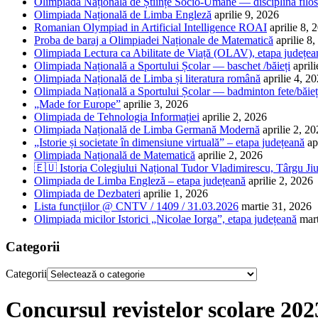
Olimpiada Națională de Științe Socio-Umane — disciplina filos
Olimpiada Națională de Limba Engleză
aprilie 9, 2026
Romanian Olympiad in Artificial Intelligence ROAI
aprilie 8, 
Proba de baraj a Olimpiadei Naționale de Matematică
aprilie 8
Olimpiada Lectura ca Abilitate de Viață (OLAV), etapa județea
Olimpiada Națională a Sportului Școlar — baschet /băieți
april
Olimpiada Națională de Limba și literatura română
aprilie 4, 2
Olimpiada Națională a Sportului Școlar — badminton fete/băieț
„Made for Europe”
aprilie 3, 2026
Olimpiada de Tehnologia Informației
aprilie 2, 2026
Olimpiada Națională de Limba Germană Modernă
aprilie 2, 2
„Istorie și societate în dimensiune virtuală” – etapa județeană
ap
Olimpiada Națională de Matematică
aprilie 2, 2026
🇪🇺 Istoria Colegiului Național Tudor Vladimirescu, Târgu Jiu
Olimpiada de Limba Engleză – etapa județeană
aprilie 2, 2026
Olimpiada de Dezbateri
aprilie 1, 2026
Lista funcțiilor @ CNTV / 1409 / 31.03.2026
martie 31, 2026
Olimpiada micilor Istorici „Nicolae Iorga”, etapa județeană
mar
Categorii
Categorii
Concursul revistelor școlare 202