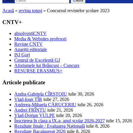
Caută
Acasă
»
revista totuși
»
Concursul revistelor școlare 2023
CNTV+
absolvențiCNTV
Media & Websites profesori
Reviste CNTV
Apariții editoriale
IȘJ Gorj
Centrul de Excelență GJ
Aforismele lui Brâncuși – Concurs
RESURSE ERASMUS+
Articole publicate
Andra-Gabriela CÎRSTOIU
iulie 30, 2026
Vlad-Ioan ȚÎR
iulie 27, 2026
Andreea-Mihaela CĂRUCERIU
iulie 26, 2026
Andrei FRÎNTU
iulie 21, 2026
Vlad-Dorian VULPE
iulie 20, 2026
Înscrierea în clasa a IX-a, anul școlar 2026-2027
iulie 15, 2026
Rezultate finale / Evaluarea Națională
iulie 8, 2026
Rezultate Bacalaureat 2026
iulie 8, 2026