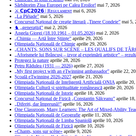
Sărbătorim Ziua Europei pe Calea Eroilor!
mai 7, 2026
⚔️ 𝗖𝗽𝗖𝟮𝟬𝟮𝟲 | Rᴇɢᴜʟᴀᴍᴇɴᴛ
mai 6, 2026
„La Pléiade”
mai 5, 2026
Concursul Național de creație literară „Tinere Condeie”
mai 5,
♞ „generații4”
mai 2, 2026
Angela Giorgi (18.10.1961 – 01.05.2026)
mai 2, 2026
„Chimia — Artă între Științe”
aprilie 29, 2026
Olimpiada Națională de Chimie
aprilie 29, 2026
„CHANTS, SONS SUR SCÈNE – LES QUALIFS DE TÂRG
„Aforismele lui Brâncuși – izvor al exprimării artistice” – rezult
Protegez la nature
aprilie 28, 2026
Petru Rădulea (1931 — 2026)
aprilie 27, 2026
„My first project with an eTwinning ambassador”
aprilie 22, 2
Școală eTwinning 2026-2027
aprilie 21, 2026
Olimpiada Națională de Inteligență Artificială ONIA
aprilie 20
Olimpiada Cultură și spiritualitate românească
aprilie 20, 2026
Olimpiada Națională de Istorie
aprilie 18, 2026
Concursul Național de Fizică „Constantin Sălceanu”
aprilie 18
„Diferiți, dar împreună!”
aprilie 16, 2026
One Classroom, Many Learners: The Art of Mixed-Ability Tea
Olimpiada Națională de Geografie
aprilie 11, 2026
Olimpiada Națională de Limba Spaniolă
aprilie 10, 2026
Olimpiada Națională de Fizică
aprilie 10, 2026
«Chants, sons sur scène»
aprilie 9, 2026