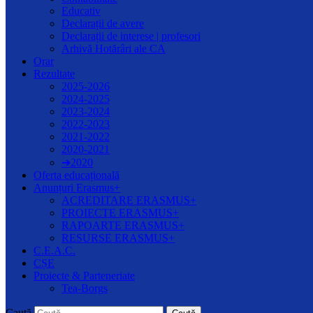
Educativ
Declarații de avere
Declarații de interese | profesori
Arhivă Hotărâri ale CA
Orar
Rezultate
2025-2026
2024-2025
2023-2024
2022-2023
2021-2022
2020-2021
➔2020
Oferta educațională
Anunțuri Erasmus+
ACREDITARE ERASMUS+
PROIECTE ERASMUS+
RAPOARTE ERASMUS+
RESURSE ERASMUS+
C.E.A.C.
CȘE
Proiecte & Parteneriate
Tea-Borgs
Caută