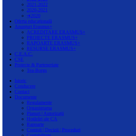
2021-2022
2020-2021
➔2020
Oferta educațională
Anunțuri Erasmus+
ACREDITARE ERASMUS+
PROIECTE ERASMUS+
RAPOARTE ERASMUS+
RESURSE ERASMUS+
C.E.A.C.
CȘE
Proiecte & Parteneriate
Tea-Borgs
Istoric
Conducere
Contact
Documente
Regulamente
Organigrama
Planuri | Autorizații
Hotărâri ale CA
Rapoarte
Comisii | Decizii | Proceduri
Contabilitate