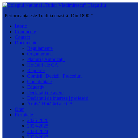
„Performanța este Tradiția noastră! Din 1890.”
Istoric
Conducere
Contact
Documente
Regulamente
Organigrama
Planuri | Autorizații
Hotărâri ale CA
Rapoarte
Comisii | Decizii | Proceduri
Contabilitate
Educativ
Declarații de avere
Declarații de interese | profesori
Arhivă Hotărâri ale CA
Orar
Rezultate
2025-2026
2024-2025
2023-2024
2022-2023