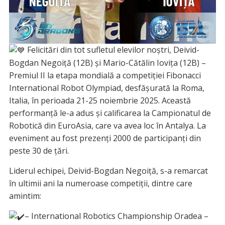
Felicitări din tot sufletul elevilor noștri, Deivid-
Bogdan Negoiță (12B) și Mario-Cătălin Iovița (12B) –
Premiul II la etapa mondială a competiției Fibonacci
I
nternational Robot Olympiad, desfășurată la Roma,
Italia, în perioada 21-25 noiembrie 2025. Această
performanță le-a adus și calificarea la Campionatul de
Robotică din EuroAsia, care va avea loc în Antalya. La
eveniment au fost prezenți 2000 de participanți din
peste 30 de țări.
Liderul echipei, Deivid-Bogdan Negoiță, s-a remarcat
în ultimii ani la numeroase competiții, dintre care
amintim:
– International Robotics Championship Oradea –