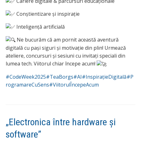
Cariere digitale & parcursuri educaționale
Conștientizare și inspirație
Inteligență artificială
Ne bucurăm că am pornit această aventură
digitală cu pași siguri și motivație din plin! Urmează
ateliere, concursuri și sesiuni cu invitați speciali din
lumea tech. Viitorul chiar începe acum!
#CodeWeek2025
#TeaBorgs
#AI
#InspirațieDigitală
#P
rogramareCuSens
#ViitorulÎncepeAcum
„Electronica între hardware și
software”