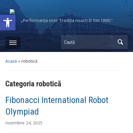
Deschide bara de unelte
„Performanța este Tradiția noastră! Din 1890.”
Caută
Acasă
» robotică
Categoria
robotică
Fibonacci International Robot
Olympiad
noiembrie 24, 2025