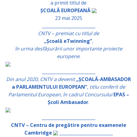
a primit titlul de
ȘCOALĂ EUROPEANĂ
23 mai 2025
_________________________
CNTV – premiat cu titlul de
„Școală eTwinning”
,
în urma desfășurării unor importante proiecte
europene
.
_________________________
Din anul 2020, CNTV a devenit
„ȘCOALĂ-AMBASADOR
a PARLAMENTULUI EUROPEAN”
,
titlu conferit de
Parlamentul European, în cadrul Concursului
EPAS –
Școli Ambasador
.
_________________________
CNTV – Centru de pregătire pentru examenele
Cambridge
_________________________