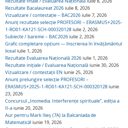
Rezultate finale / Evaluarea Națională
iulie 8, 2026
Rezultate Bacalaureat 2026
iulie 8, 2026
Vizualizare / contestație – BAC2026
iulie 7, 2026
Anunț rezultate selecție PROFESORI – ERASMUS+2025-
1-RO01-KA121-SCH-000320128
iulie 2, 2026
Subiecte / bareme – BAC2026
iulie 2, 2026
Grafic completare opțiuni — înscrierea în învățământul
liceal
iulie 1, 2026
Rezultate Evaluarea Națională 2026
iulie 1, 2026
Rezultate inițiale / Evaluarea Națională
iunie 30, 2026
Vizualizare / contestații EN
iunie 25, 2026
Anunț prelungire selecție PROFESORI –
ERASMUS+2025-1-RO01-KA121-SCH-000320128
iunie
23, 2026
Concursul „Inomedia. Interferențe spirituale”, ediția a
II-a
iunie 20, 2026
Aur pentru Mark Ilieș (7A) la Balcaniada de
Matematică!
iunie 19, 2026