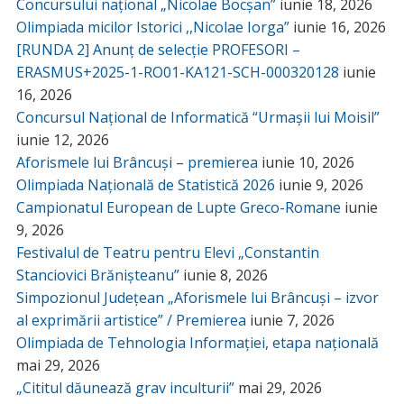
Concursului național „Nicolae Bocșan”
iunie 18, 2026
Olimpiada micilor Istorici ,,Nicolae Iorga”
iunie 16, 2026
[RUNDA 2] Anunț de selecție PROFESORI –
ERASMUS+2025-1-RO01-KA121-SCH-000320128
iunie
16, 2026
Concursul Național de Informatică “Urmașii lui Moisil”
iunie 12, 2026
Aforismele lui Brâncuși – premierea
iunie 10, 2026
Olimpiada Națională de Statistică 2026
iunie 9, 2026
Campionatul European de Lupte Greco-Romane
iunie
9, 2026
Festivalul de Teatru pentru Elevi „Constantin
Stanciovici Brănișteanu”
iunie 8, 2026
Simpozionul Județean „Aforismele lui Brâncuși – izvor
al exprimării artistice” / Premierea
iunie 7, 2026
Olimpiada de Tehnologia Informației, etapa națională
mai 29, 2026
„Cititul dăunează grav inculturii”
mai 29, 2026