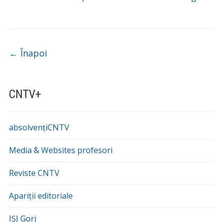
Navigare
←
Înapoi
CNTV+
absolvențiCNTV
Media & Websites profesori
Reviste CNTV
Apariții editoriale
IȘJ Gorj