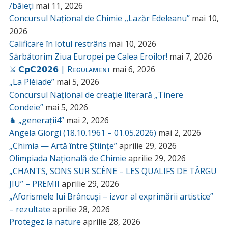
/băieți
mai 11, 2026
Concursul Național de Chimie ,,Lazăr Edeleanu”
mai 10,
2026
Calificare în lotul restrâns
mai 10, 2026
Sărbătorim Ziua Europei pe Calea Eroilor!
mai 7, 2026
⚔️ 𝗖𝗽𝗖𝟮𝟬𝟮𝟲 | Rᴇɢᴜʟᴀᴍᴇɴᴛ
mai 6, 2026
„La Pléiade”
mai 5, 2026
Concursul Național de creație literară „Tinere
Condeie”
mai 5, 2026
♞ „generații4”
mai 2, 2026
Angela Giorgi (18.10.1961 – 01.05.2026)
mai 2, 2026
„Chimia — Artă între Științe”
aprilie 29, 2026
Olimpiada Națională de Chimie
aprilie 29, 2026
„CHANTS, SONS SUR SCÈNE – LES QUALIFS DE TÂRGU
JIU” – PREMII
aprilie 29, 2026
„Aforismele lui Brâncuși – izvor al exprimării artistice”
– rezultate
aprilie 28, 2026
Protegez la nature
aprilie 28, 2026