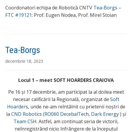
Coordonatori echipa de Robotică CNTV
Tea-Borgs –
FTC #19121
: Prof. Eugen Nodea, Prof. Mirel Stoian
Tea-Borgs
decembrie 18, 2023
Locul 1 – meet SOFT HOARDERS CRAIOVA
Pe 16 și 17 decembrie, am participat la al doilea meet
necesar calificării la Regională, organizat de
Soft
Hoarder
s, unde ne-am reîntâlnit cu prietenii noștri de
la
CND Robotic
s
(RO060 DecebalTec
h,
Dark Energ
y ) și
Team CS
H. Astfel, am continuat seria de victorii,
neînregistrând nicio înfrângere de la începutul