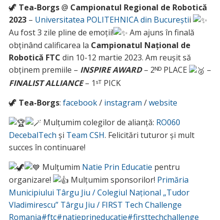
🦖
Tea-Borgs
@
Campionatul Regional de Robotică
2023
–
Universitatea POLITEHNICA din București
i
Au fost 3 zile pline de emoții!
Am ajuns în finală
obținând calificarea la
Campionatul Național de
Robotică FTC
din 10-12 martie 2023. Am reușit să
obținem premiile –
INSPIRE AWARD
– 2ᴺᴰ PLACE
–
FINALIST ALLIANCE
– 1ˢᵀ PICK
🦖
Tea-Borgs
:
facebook
/
instagram
/
website
Mulțumim colegilor de alianță:
RO060
DecebalTech
și
Team CSH
. Felicitări tuturor și mult
succes în continuare!
Mulțumim
Natie Prin Educatie
pentru
organizare!
Mulțumim sponsorilor!
Primăria
Municipiului Târgu Jiu
/ Colegiul Național „Tudor
Vladimirescu” Târgu Jiu /
FIRST Tech Challenge
Romania
#ftc
#natieprineducatie
#firsttechchallenge