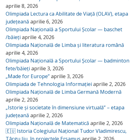
aprilie 8, 2026
Olimpiada Lectura ca Abilitate de Viață (OLAV), etapa
județeană
aprilie 6, 2026
Olimpiada Națională a Sportului Școlar — baschet
/băieți
aprilie 4, 2026
Olimpiada Națională de Limba și literatura română
aprilie 4, 2026
Olimpiada Națională a Sportului Școlar — badminton
fete/băieți
aprilie 3, 2026
„Made for Europe”
aprilie 3, 2026
Olimpiada de Tehnologia Informației
aprilie 2, 2026
Olimpiada Națională de Limba Germană Modernă
aprilie 2, 2026
„Istorie și societate în dimensiune virtuală” – etapa
județeană
aprilie 2, 2026
Olimpiada Națională de Matematică
aprilie 2, 2026
🇪🇺 Istoria Colegiului Național Tudor Vladimirescu,
Târgu Jiu, în proiectele Ersamus
aprilie 2, 2026