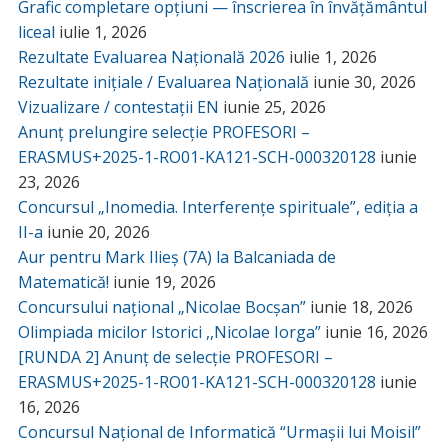
Grafic completare opțiuni — înscrierea în învățământul
liceal
iulie 1, 2026
Rezultate Evaluarea Națională 2026
iulie 1, 2026
Rezultate inițiale / Evaluarea Națională
iunie 30, 2026
Vizualizare / contestații EN
iunie 25, 2026
Anunț prelungire selecție PROFESORI –
ERASMUS+2025-1-RO01-KA121-SCH-000320128
iunie
23, 2026
Concursul „Inomedia. Interferențe spirituale”, ediția a
II-a
iunie 20, 2026
Aur pentru Mark Ilieș (7A) la Balcaniada de
Matematică!
iunie 19, 2026
Concursului național „Nicolae Bocșan”
iunie 18, 2026
Olimpiada micilor Istorici ,,Nicolae Iorga”
iunie 16, 2026
[RUNDA 2] Anunț de selecție PROFESORI –
ERASMUS+2025-1-RO01-KA121-SCH-000320128
iunie
16, 2026
Concursul Național de Informatică “Urmașii lui Moisil”