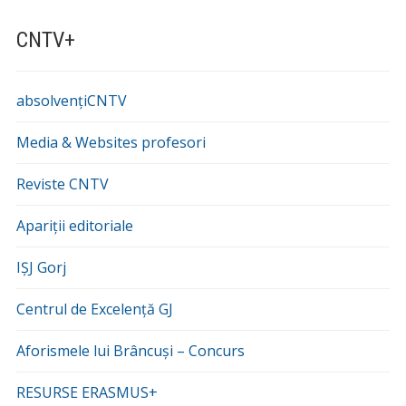
CNTV+
absolvențiCNTV
Media & Websites profesori
Reviste CNTV
Apariții editoriale
IȘJ Gorj
Centrul de Excelență GJ
Aforismele lui Brâncuși – Concurs
RESURSE ERASMUS+