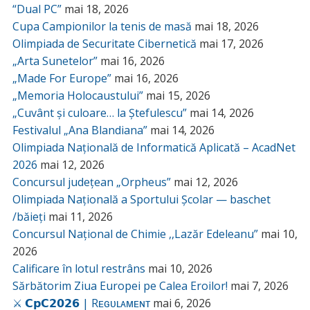
“Dual PC”
mai 18, 2026
Cupa Campionilor la tenis de masă
mai 18, 2026
Olimpiada de Securitate Cibernetică
mai 17, 2026
„Arta Sunetelor”
mai 16, 2026
„Made For Europe”
mai 16, 2026
„Memoria Holocaustului”
mai 15, 2026
„Cuvânt și culoare… la Ștefulescu”
mai 14, 2026
Festivalul „Ana Blandiana”
mai 14, 2026
Olimpiada Națională de Informatică Aplicată – AcadNet
2026
mai 12, 2026
Concursul județean „Orpheus”
mai 12, 2026
Olimpiada Națională a Sportului Școlar — baschet
/băieți
mai 11, 2026
Concursul Național de Chimie ,,Lazăr Edeleanu”
mai 10,
2026
Calificare în lotul restrâns
mai 10, 2026
Sărbătorim Ziua Europei pe Calea Eroilor!
mai 7, 2026
⚔️ 𝗖𝗽𝗖𝟮𝟬𝟮𝟲 | Rᴇɢᴜʟᴀᴍᴇɴᴛ
mai 6, 2026