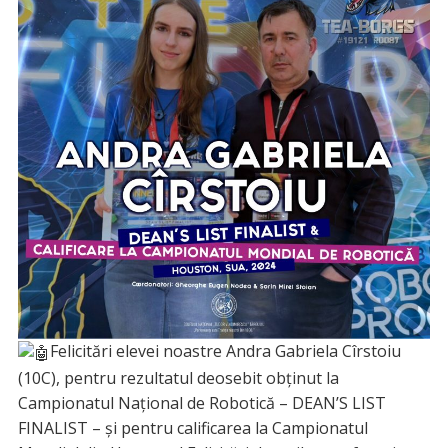
Felicitări elevei noastre Andra Gabriela Cîrstoiu
(10C), pentru rezultatul deosebit obținut la
Campionatul Național de Robotică – DEAN’S LIST
FINALIST – și pentru calificarea la Campionatul