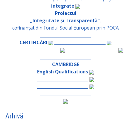
integrate
Proiectul
„Integritate și Transparență”
,
cofinanțat din Fondul Social European prin POCA
_________________________
CERTIFICĂRI
_________________________
_________________________
_________________________
_________________________
CAMBRIDGE
English Qualifications
_________________________
_________________________
_________________________
Arhivă