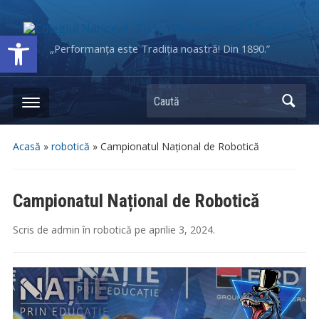
Deschide bara de unelte
„Performanța este Tradiția noastră! Din 1890.”
Caută
Acasă
»
robotică
»
Campionatul Național de Robotică
Campionatul Național de Robotică
Scris de
admin
în
robotică
pe
aprilie 3, 2024
.