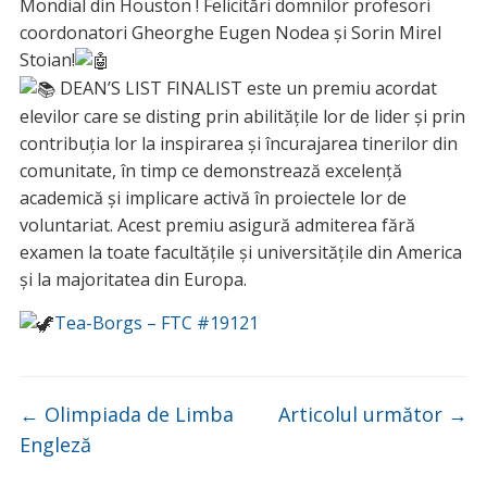
Mondial din Houston ! Felicitări domnilor profesori
coordonatori Gheorghe Eugen Nodea și Sorin Mirel
Stoian!
DEAN’S LIST FINALIST este un premiu acordat
elevilor care se disting prin abilitățile lor de lider și prin
contribuția lor la inspirarea și încurajarea tinerilor din
comunitate, în timp ce demonstrează excelență
academică și implicare activă în proiectele lor de
voluntariat. Acest premiu asigură admiterea fără
examen la toate facultățile şi universitățile din America
şi la majoritatea din Europa.
Tea-Borgs – FTC #19121
←
Olimpiada de Limba
Articolul următor
→
Engleză