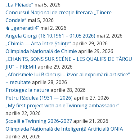
„La Pléiade”
mai 5, 2026
Concursul Național de creație literară „Tinere
Condeie”
mai 5, 2026
♞ „generații4”
mai 2, 2026
Angela Giorgi (18.10.1961 – 01.05.2026)
mai 2, 2026
„Chimia — Artă între Științe”
aprilie 29, 2026
Olimpiada Națională de Chimie
aprilie 29, 2026
„CHANTS, SONS SUR SCÈNE – LES QUALIFS DE TÂRGU
JIU” – PREMII
aprilie 29, 2026
„Aforismele lui Brâncuși – izvor al exprimării artistice”
– rezultate
aprilie 28, 2026
Protegez la nature
aprilie 28, 2026
Petru Rădulea (1931 — 2026)
aprilie 27, 2026
„My first project with an eTwinning ambassador”
aprilie 22, 2026
Școală eTwinning 2026-2027
aprilie 21, 2026
Olimpiada Națională de Inteligență Artificială ONIA
aprilie 20, 2026