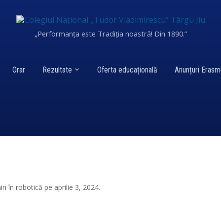
„Performanța este Tradiția noastră! Din 1890.”
Orar
Rezultate
Oferta educațională
Anunțuri Eras
in
în
robotică
pe
aprilie 3, 2024
.