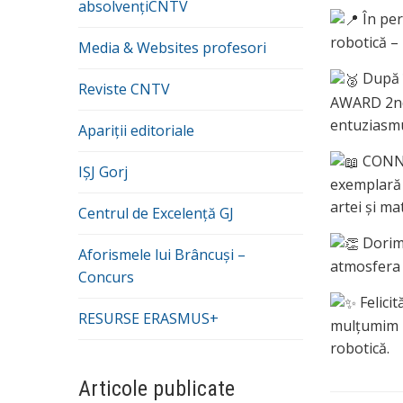
absolvențiCNTV
În per
robotică –
Media & Websites profesori
După î
Reviste CNTV
AWARD 2nd 
entuziasmu
Apariții editoriale
CONNE
IȘJ Gorj
exemplară c
artei și ma
Centrul de Excelență GJ
Dorim 
Aforismele lui Brâncuși –
atmosfera 
Concurs
Felici
RESURSE ERASMUS+
mulțumim p
robotică.
Articole publicate