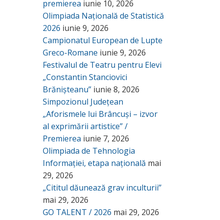
premierea
iunie 10, 2026
Olimpiada Națională de Statistică
2026
iunie 9, 2026
Campionatul European de Lupte
Greco-Romane
iunie 9, 2026
Festivalul de Teatru pentru Elevi
„Constantin Stanciovici
Brănișteanu”
iunie 8, 2026
Simpozionul Județean
„Aforismele lui Brâncuși – izvor
al exprimării artistice” /
Premierea
iunie 7, 2026
Olimpiada de Tehnologia
Informației, etapa națională
mai
29, 2026
„Cititul dăunează grav inculturii”
mai 29, 2026
GO TALENT / 2026
mai 29, 2026