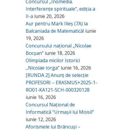
Concursul „Inomedia.
Interferențe spirituale”, ediția a
II-a
iunie 20, 2026
Aur pentru Mark Ilieș (7A) la
Balcaniada de Matematică!
iunie
19, 2026
Concursului național „Nicolae
Bocșan”
iunie 18, 2026
Olimpiada micilor Istorici
,,Nicolae Iorga”
iunie 16, 2026
[RUNDA 2] Anunț de selecție
PROFESORI – ERASMUS+2025-1-
RO01-KA121-SCH-000320128
iunie 16, 2026
Concursul Național de
Informatică “Urmașii lui Moisil”
iunie 12, 2026
Aforismele lui Brâncuși –