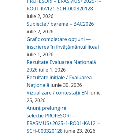
PROFESORI – ERASMUS+2025-1-
RO01-KA121-SCH-000320128
iulie 2, 2026
Subiecte / bareme – BAC2026
iulie 2, 2026
Grafic completare opțiuni —
înscrierea în învățământul liceal
iulie 1, 2026
Rezultate Evaluarea Națională
2026
iulie 1, 2026
Rezultate inițiale / Evaluarea
Națională
iunie 30, 2026
Vizualizare / contestații EN
iunie
25, 2026
Anunț prelungire
selecție PROFESORI –
ERASMUS+2025-1-RO01-KA121-
SCH-000320128
iunie 23, 2026