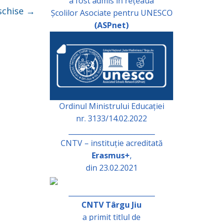
a fost admis în rețeaua
eschise
→
Școlilor Asociate pentru UNESCO
(ASPnet)
Ordinul Ministrului Educației
nr. 3133/14.02.2022
_________________________
CNTV – instituție acreditată
Erasmus+
,
din 23.02.2021
_________________________
CNTV Târgu Jiu
a primit titlul de