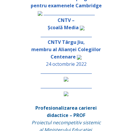
pentru examenele Cambridge
_________________________
CNTV –
Școală Media
_________________________
CNTV Târgu Jiu,
membru al Alianței Colegiilor
Centenare
24 octombrie 2022
_________________________
_________________________
Profesionalizarea carierei
didactice – PROF
Proiectul necompetitiv sistemic
al Ministerului Educației,