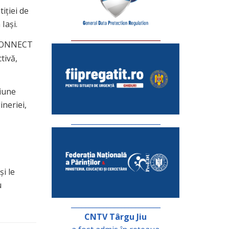
iției de
Iași.
_________________________
 CONNECT
tivă,
iune
ineriei,
_________________________
i le
u
_________________________
CNTV Târgu Jiu