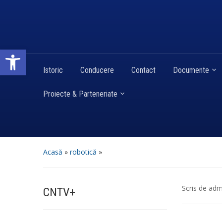
Deschide bara de unelte
Istoric
Conducere
Contact
Documente
Proiecte & Parteneriate
Acasă
»
robotică
»
Scris de
adm
CNTV+