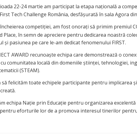
ioada 22-24 martie am participat la etapa națională a compet
 First Tech Challenge România, desfășurată în sala Agora din 
ncheierea competiției, am fost onorați să primim premiul
Place, în semn de apreciere pentru dedicarea noastră colec
l și pasiunea pe care le-am dedicat fenomenului FIRST.
CT AWARD recunoaște echipa care demonstrează o conex
u comunitatea locală din domeniile științei, tehnologiei, ing
tematicii (STEAM).
să felicităm toate echipele participante pentru implicarea și
creată.
tăm echipa Nație prin Educație pentru organizarea excelentă ș
entru eforturile lor de a promova interesul tinerilor pentr