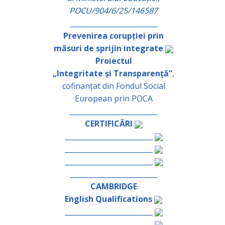
POCU/904/6/25/146587
_________________________
Prevenirea corupției prin
măsuri de sprijin integrate
Proiectul
„Integritate și Transparență”
,
cofinanțat din Fondul Social
European prin POCA
_________________________
CERTIFICĂRI
_________________________
_________________________
_________________________
_________________________
CAMBRIDGE
English Qualifications
_________________________
_________________________