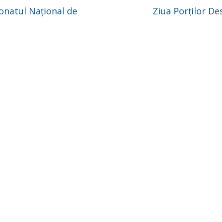
natul Național de
Ziua Porților D