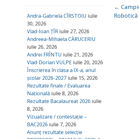
←
Campio
Robotică
Andra-Gabriela CÎRSTOIU
iulie
30, 2026
Vlad-Ioan ȚÎR
iulie 27, 2026
Andreea-Mihaela CĂRUCERIU
iulie 26, 2026
Andrei FRÎNTU
iulie 21, 2026
Vlad-Dorian VULPE
iulie 20, 2026
Înscrierea în clasa a IX-a, anul
școlar 2026-2027
iulie 15, 2026
Rezultate finale / Evaluarea
Națională
iulie 8, 2026
Rezultate Bacalaureat 2026
iulie
8, 2026
Vizualizare / contestație –
BAC2026
iulie 7, 2026
Anunț rezultate selecție