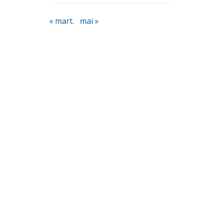
« mart.
mai »