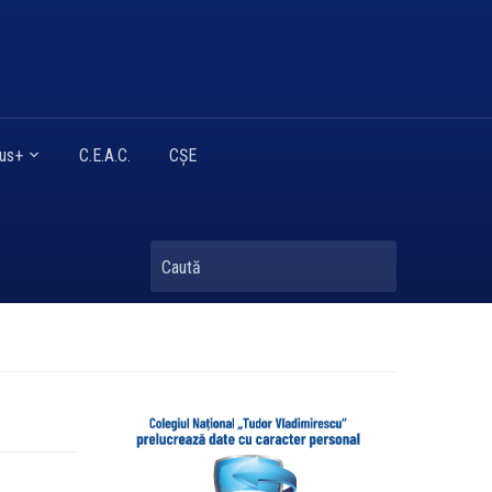
mus+
C.E.A.C.
CȘE
Caută