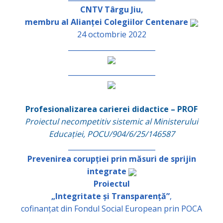
CNTV Târgu Jiu,
membru al Alianței Colegiilor Centenare
24 octombrie 2022
_________________________
_________________________
Profesionalizarea carierei didactice – PROF
Proiectul necompetitiv sistemic al Ministerului
Educației, POCU/904/6/25/146587
_________________________
Prevenirea corupției prin măsuri de sprijin
integrate
Proiectul
„Integritate și Transparență”
,
cofinanțat din Fondul Social European prin POCA
_________________________