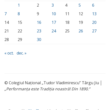
1
2
3
4
5
6
7
8
9
10
11
12
13
14
15
16
17
18
19
20
21
22
23
24
25
26
27
28
29
30
« oct.
dec. »
© Colegiul Național „Tudor Vladimirescu” Târgu Jiu │
„Performanța este Tradiția noastră! Din 1890.”