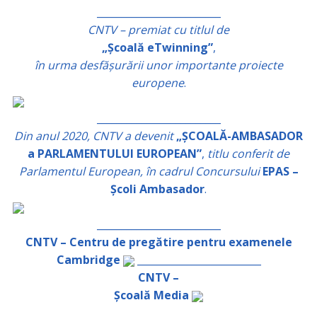
_________________________
CNTV – premiat cu titlul de
„Școală eTwinning”
,
în urma desfășurării unor importante proiecte
europene
.
_________________________
Din anul 2020, CNTV a devenit
„ȘCOALĂ-AMBASADOR
a PARLAMENTULUI EUROPEAN”
,
titlu conferit de
Parlamentul European, în cadrul Concursului
EPAS –
Școli Ambasador
.
_________________________
CNTV – Centru de pregătire pentru examenele
Cambridge
_________________________
CNTV –
Școală Media
_________________________