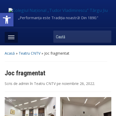
Deschide bara de unelte
„Performanța este Tradiția noastră! Din 1890.”
Caută
Acasă
»
Teatru CNTV
»
Joc fragmentat
Joc fragmentat
Scris de
admin
în
Teatru CNTV
pe
noiembrie 26, 2022
.