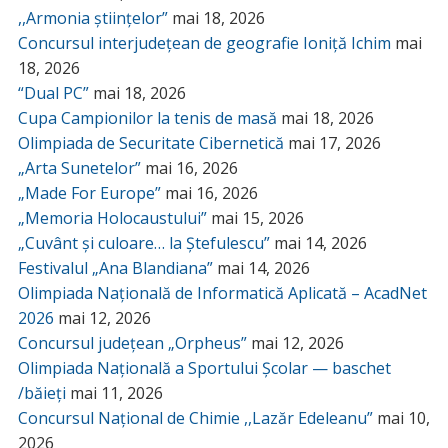
,,Armonia științelor”
mai 18, 2026
Concursul interjudețean de geografie Ioniță Ichim
mai
18, 2026
“Dual PC”
mai 18, 2026
Cupa Campionilor la tenis de masă
mai 18, 2026
Olimpiada de Securitate Cibernetică
mai 17, 2026
„Arta Sunetelor”
mai 16, 2026
„Made For Europe”
mai 16, 2026
„Memoria Holocaustului”
mai 15, 2026
„Cuvânt și culoare… la Ștefulescu”
mai 14, 2026
Festivalul „Ana Blandiana”
mai 14, 2026
Olimpiada Națională de Informatică Aplicată – AcadNet
2026
mai 12, 2026
Concursul județean „Orpheus”
mai 12, 2026
Olimpiada Națională a Sportului Școlar — baschet
/băieți
mai 11, 2026
Concursul Național de Chimie ,,Lazăr Edeleanu”
mai 10,
2026