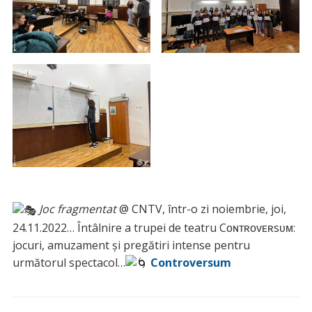
Joc fragmentat
@ CNTV, într-o zi noiembrie, joi,
24.11.2022… Întâlnire a trupei de teatru Cᴏɴᴛʀᴏᴠᴇʀsᴜᴍ:
jocuri, amuzament și pregătiri intense pentru
următorul spectacol…
Controversum