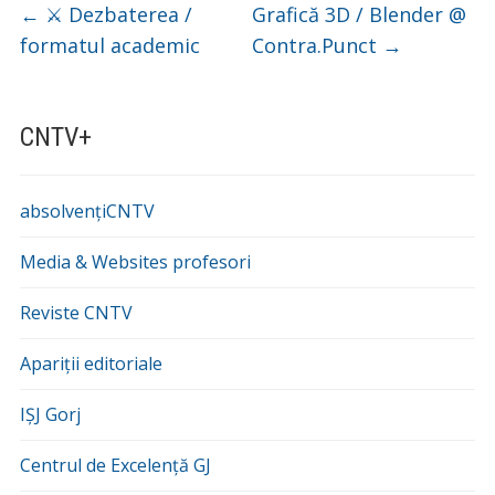
←
⚔️ Dezbaterea /
Grafică 3D / Blender @
formatul academic
Contra.Punct
→
CNTV+
absolvențiCNTV
Media & Websites profesori
Reviste CNTV
Apariții editoriale
IȘJ Gorj
Centrul de Excelență GJ