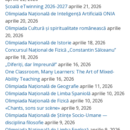
Școală eTwinning 2026-2027
aprilie 21, 2026
Olimpiada Națională de Inteligență Artificială ONIA
aprilie 20, 2026
Olimpiada Cultură și spiritualitate românească
aprilie
20, 2026
Olimpiada Națională de Istorie
aprilie 18, 2026
Concursul Național de Fizică „Constantin Sălceanu”
aprilie 18, 2026
„Diferiți, dar împreună!”
aprilie 16, 2026
One Classroom, Many Learners: The Art of Mixed-
Ability Teaching
aprilie 16, 2026
Olimpiada Națională de Geografie
aprilie 11, 2026
Olimpiada Națională de Limba Spaniolă
aprilie 10, 2026
Olimpiada Națională de Fizică
aprilie 10, 2026
«Chants, sons sur scène»
aprilie 9, 2026
Olimpiada Națională de Științe Socio-Umane —
disciplina filosofie
aprilie 9, 2026
Olimpiada Națională de Limba Engleză
aprilie 9, 2026