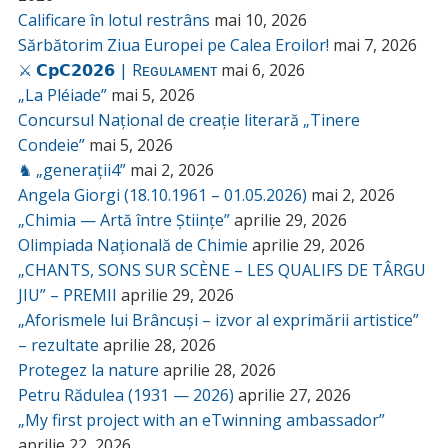
Calificare în lotul restrâns
mai 10, 2026
Sărbătorim Ziua Europei pe Calea Eroilor!
mai 7, 2026
⚔️ 𝗖𝗽𝗖𝟮𝟬𝟮𝟲 | Rᴇɢᴜʟᴀᴍᴇɴᴛ
mai 6, 2026
„La Pléiade”
mai 5, 2026
Concursul Național de creație literară „Tinere
Condeie”
mai 5, 2026
♞ „generații4”
mai 2, 2026
Angela Giorgi (18.10.1961 – 01.05.2026)
mai 2, 2026
„Chimia — Artă între Științe”
aprilie 29, 2026
Olimpiada Națională de Chimie
aprilie 29, 2026
„CHANTS, SONS SUR SCÈNE – LES QUALIFS DE TÂRGU
JIU” – PREMII
aprilie 29, 2026
„Aforismele lui Brâncuși – izvor al exprimării artistice”
– rezultate
aprilie 28, 2026
Protegez la nature
aprilie 28, 2026
Petru Rădulea (1931 — 2026)
aprilie 27, 2026
„My first project with an eTwinning ambassador”
aprilie 22, 2026