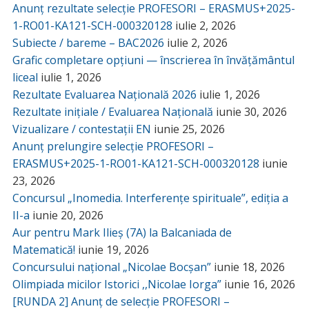
Anunț rezultate selecție PROFESORI – ERASMUS+2025-
1-RO01-KA121-SCH-000320128
iulie 2, 2026
Subiecte / bareme – BAC2026
iulie 2, 2026
Grafic completare opțiuni — înscrierea în învățământul
liceal
iulie 1, 2026
Rezultate Evaluarea Națională 2026
iulie 1, 2026
Rezultate inițiale / Evaluarea Națională
iunie 30, 2026
Vizualizare / contestații EN
iunie 25, 2026
Anunț prelungire selecție PROFESORI –
ERASMUS+2025-1-RO01-KA121-SCH-000320128
iunie
23, 2026
Concursul „Inomedia. Interferențe spirituale”, ediția a
II-a
iunie 20, 2026
Aur pentru Mark Ilieș (7A) la Balcaniada de
Matematică!
iunie 19, 2026
Concursului național „Nicolae Bocșan”
iunie 18, 2026
Olimpiada micilor Istorici ,,Nicolae Iorga”
iunie 16, 2026
[RUNDA 2] Anunț de selecție PROFESORI –