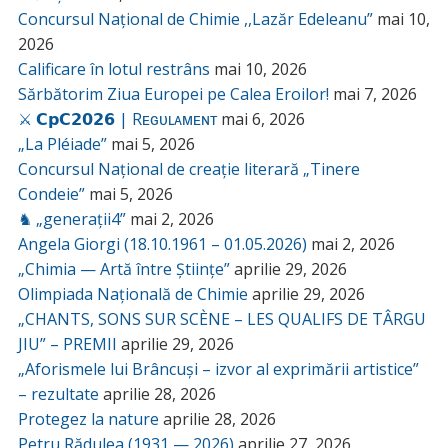
Concursul Național de Chimie ,,Lazăr Edeleanu”
mai 10,
2026
Calificare în lotul restrâns
mai 10, 2026
Sărbătorim Ziua Europei pe Calea Eroilor!
mai 7, 2026
⚔️ 𝗖𝗽𝗖𝟮𝟬𝟮𝟲 | Rᴇɢᴜʟᴀᴍᴇɴᴛ
mai 6, 2026
„La Pléiade”
mai 5, 2026
Concursul Național de creație literară „Tinere
Condeie”
mai 5, 2026
♞ „generații4”
mai 2, 2026
Angela Giorgi (18.10.1961 – 01.05.2026)
mai 2, 2026
„Chimia — Artă între Științe”
aprilie 29, 2026
Olimpiada Națională de Chimie
aprilie 29, 2026
„CHANTS, SONS SUR SCÈNE – LES QUALIFS DE TÂRGU
JIU” – PREMII
aprilie 29, 2026
„Aforismele lui Brâncuși – izvor al exprimării artistice”
– rezultate
aprilie 28, 2026
Protegez la nature
aprilie 28, 2026
Petru Rădulea (1931 — 2026)
aprilie 27, 2026