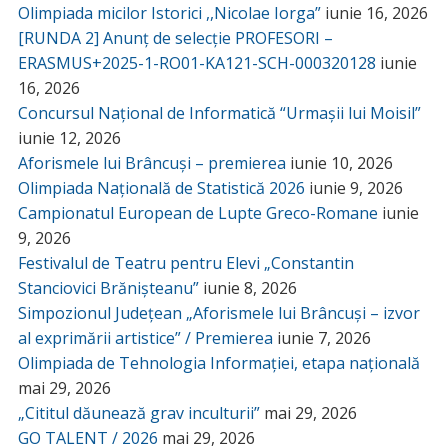
Olimpiada micilor Istorici ,,Nicolae Iorga”
iunie 16, 2026
[RUNDA 2] Anunț de selecție PROFESORI –
ERASMUS+2025-1-RO01-KA121-SCH-000320128
iunie
16, 2026
Concursul Național de Informatică “Urmașii lui Moisil”
iunie 12, 2026
Aforismele lui Brâncuși – premierea
iunie 10, 2026
Olimpiada Națională de Statistică 2026
iunie 9, 2026
Campionatul European de Lupte Greco-Romane
iunie
9, 2026
Festivalul de Teatru pentru Elevi „Constantin
Stanciovici Brănișteanu”
iunie 8, 2026
Simpozionul Județean „Aforismele lui Brâncuși – izvor
al exprimării artistice” / Premierea
iunie 7, 2026
Olimpiada de Tehnologia Informației, etapa națională
mai 29, 2026
„Cititul dăunează grav inculturii”
mai 29, 2026
GO TALENT / 2026
mai 29, 2026