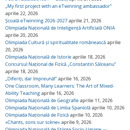
„My first project with an eTwinning ambassador”
aprilie 22, 2026
Școală eTwinning 2026-2027
aprilie 21, 2026
Olimpiada Națională de Inteligență Artificială ONIA
aprilie 20, 2026
Olimpiada Cultură și spiritualitate românească
aprilie
20, 2026
Olimpiada Națională de Istorie
aprilie 18, 2026
Concursul Național de Fizică „Constantin Sălceanu”
aprilie 18, 2026
„Diferiți, dar împreună!”
aprilie 16, 2026
One Classroom, Many Learners: The Art of Mixed-
Ability Teaching
aprilie 16, 2026
Olimpiada Națională de Geografie
aprilie 11, 2026
Olimpiada Națională de Limba Spaniolă
aprilie 10, 2026
Olimpiada Națională de Fizică
aprilie 10, 2026
«Chants, sons sur scène»
aprilie 9, 2026
Olimpiada Națională de Științe Socio-Umane —