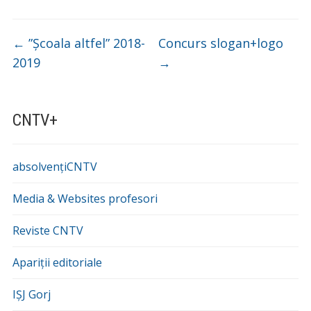
←
”Școala altfel” 2018-
Concurs slogan+logo
2019
→
CNTV+
absolvențiCNTV
Media & Websites profesori
Reviste CNTV
Apariții editoriale
IȘJ Gorj