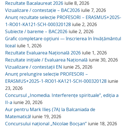
Rezultate Bacalaureat 2026
iulie 8, 2026
Vizualizare / contestație – BAC2026
iulie 7, 2026
Anunț rezultate selecție PROFESORI – ERASMUS+2025-
1-RO01-KA121-SCH-000320128
iulie 2, 2026
Subiecte / bareme – BAC2026
iulie 2, 2026
Grafic completare opțiuni — înscrierea în învățământul
liceal
iulie 1, 2026
Rezultate Evaluarea Națională 2026
iulie 1, 2026
Rezultate inițiale / Evaluarea Națională
iunie 30, 2026
Vizualizare / contestații EN
iunie 25, 2026
Anunț prelungire selecție PROFESORI –
ERASMUS+2025-1-RO01-KA121-SCH-000320128
iunie
23, 2026
Concursul „Inomedia. Interferențe spirituale”, ediția a
II-a
iunie 20, 2026
Aur pentru Mark Ilieș (7A) la Balcaniada de
Matematică!
iunie 19, 2026
Concursului național „Nicolae Bocșan”
iunie 18, 2026