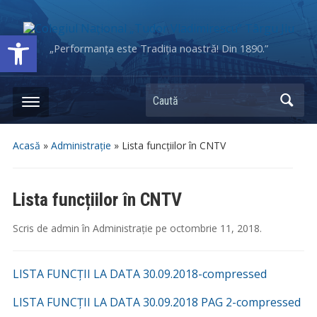
Deschide bara de unelte
„Performanța este Tradiția noastră! Din 1890.”
Caută
Acasă
»
Administrație
»
Lista funcțiilor în CNTV
Lista funcțiilor în CNTV
Scris de
admin
în
Administrație
pe
octombrie 11, 2018
.
LISTA FUNCŢII LA DATA 30.09.2018-compressed
LISTA FUNCŢII LA DATA 30.09.2018 PAG 2-compressed