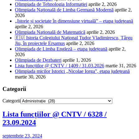
Olimpiada de Tehnologia Informației
aprilie 2, 2026
Olimpiada Națională de Limba Germană Modernă
aprilie 2,
2026
„Istorie și societate în dimensiune virtuală” – etapa județeană
aprilie 2, 2026
Olimpiada Națională de Matematică
aprilie 2, 2026
🇪🇺 Istoria Colegiului Național Tudor Vladimirescu, Târgu
Jiu, în proiectele Ersamus
aprilie 2, 2026
Olimpiada de Limba Engleză – etapa județeană
aprilie 2,
2026
Olimpiada de Dezbateri
aprilie 1, 2026
Lista funcțiilor @ CNTV / 1409 / 31.03.2026
martie 31, 2026
Olimpiada micilor Istorici „Nicolae Iorga”, etapa județeană
martie 30, 2026
Categorii
Categorii
Lista funcțiilor @ CNTV / 6328 /
23.09.2024
septembrie 23, 2024