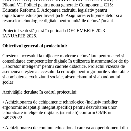
Pilonul VI. Politici pentru noua generație Componenta C15:
Educație Reforma 5. Adoptarea cadrului legislativ pentru
digitalizarea educației Investiția 9. Asigurarea echipamentelor și a
resurselor tehnologice digitale pentru unitățile de învățământ.
Proiectul se desfășoară în perioada DECEMBRIE 2023 –
IANUARIE 2025.
Obiectivul general al proiectului:
Creșterea accesului la mijloace moderne de învățare pentru elevi și
consolidarea competențelor digitale în utilizarea instrumentelor de tip
„laborator inteligent” pentru cadrele didactice. Proiectul vizează de
asemenea creșterea accesului la educație pentru grupurile vulnerabile
și combaterea excluziunii sociale, absenteismului și abandonului
școlar
Activitățile derulate în cadrul proiectului:
• Achiziționarea de echipamente tehnologice (inclusiv mobilier
ergonomic adaptat și integrat specific) pentru dezvoltarea unor
laboratoare inteligente digitale, (smartlab) conform OME nr.
3497/2022
• Achiziționarea de conținut educațional care va acoperi domenii din