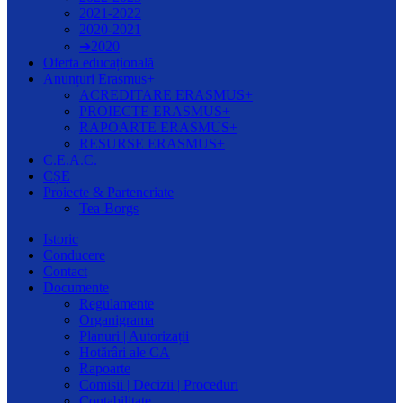
2021-2022
2020-2021
➔2020
Oferta educațională
Anunțuri Erasmus+
ACREDITARE ERASMUS+
PROIECTE ERASMUS+
RAPOARTE ERASMUS+
RESURSE ERASMUS+
C.E.A.C.
CȘE
Proiecte & Parteneriate
Tea-Borgs
Istoric
Conducere
Contact
Documente
Regulamente
Organigrama
Planuri | Autorizații
Hotărâri ale CA
Rapoarte
Comisii | Decizii | Proceduri
Contabilitate