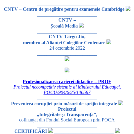
_________________________
CNTV – Centru de pregătire pentru examenele Cambridge
_________________________
CNTV –
Școală Media
_________________________
CNTV Târgu Jiu,
membru al Alianței Colegiilor Centenare
24 octombrie 2022
_________________________
_________________________
Profesionalizarea carierei didactice – PROF
Proiectul necompetitiv sistemic al Ministerului Educației,
POCU/904/6/25/146587
_________________________
Prevenirea corupției prin măsuri de sprijin integrate
Proiectul
„Integritate și Transparență”
,
cofinanțat din Fondul Social European prin POCA
_________________________
CERTIFICĂRI
_________________________