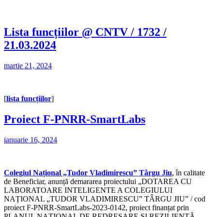
Lista funcțiilor @ CNTV / 1732 /
21.03.2024
martie 21, 2024
[
lista funcțiilor
]
Proiect F-PNRR-SmartLabs
ianuarie 16, 2024
Colegiul Național „Tudor Vladimirescu” Târgu Jiu
, în calitate
de Beneficiar, anunță demararea proiectului „DOTAREA CU
LABORATOARE INTELIGENTE A COLEGIULUI
NAȚIONAL „TUDOR VLADIMIRESCU” TÂRGU JIU” / cod
proiect F-PNRR-SmartLabs-2023-0142, proiect finanțat prin
PLANUL NAȚIONAL DE REDRESARE ȘI REZILIENȚĂ