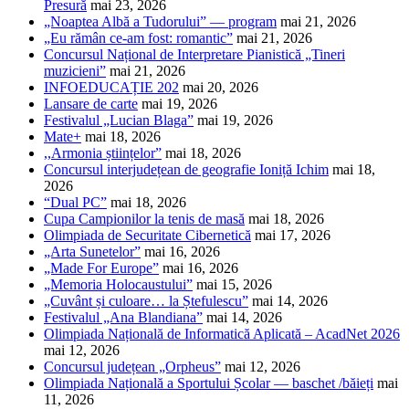
Presură
mai 23, 2026
„Noaptea Albă a Tudorului” — program
mai 21, 2026
„Eu rămân ce-am fost: romantic”
mai 21, 2026
Concursul Național de Interpretare Pianistică „Tineri
muzicieni”
mai 21, 2026
INFOEDUCAȚIE 202
mai 20, 2026
Lansare de carte
mai 19, 2026
Festivalul „Lucian Blaga”
mai 19, 2026
Mate+
mai 18, 2026
,,Armonia științelor”
mai 18, 2026
Concursul interjudețean de geografie Ioniță Ichim
mai 18,
2026
“Dual PC”
mai 18, 2026
Cupa Campionilor la tenis de masă
mai 18, 2026
Olimpiada de Securitate Cibernetică
mai 17, 2026
„Arta Sunetelor”
mai 16, 2026
„Made For Europe”
mai 16, 2026
„Memoria Holocaustului”
mai 15, 2026
„Cuvânt și culoare… la Ștefulescu”
mai 14, 2026
Festivalul „Ana Blandiana”
mai 14, 2026
Olimpiada Națională de Informatică Aplicată – AcadNet 2026
mai 12, 2026
Concursul județean „Orpheus”
mai 12, 2026
Olimpiada Națională a Sportului Școlar — baschet /băieți
mai
11, 2026