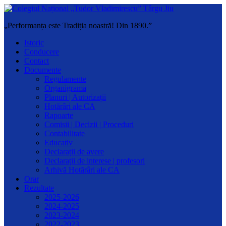
„Performanța este Tradiția noastră! Din 1890.”
Istoric
Conducere
Contact
Documente
Regulamente
Organigrama
Planuri | Autorizații
Hotărâri ale CA
Rapoarte
Comisii | Decizii | Proceduri
Contabilitate
Educativ
Declarații de avere
Declarații de interese | profesori
Arhivă Hotărâri ale CA
Orar
Rezultate
2025-2026
2024-2025
2023-2024
2022-2023