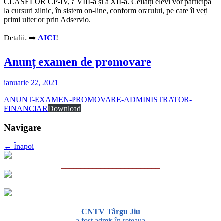
CLASELOR CP-IV, a VIII-a și a XII-a. Ceilalți elevi vor participa
la cursuri zilnic, în sistem on-line, conform orarului, pe care îl veți
primi ulterior prin Adservio.
Detalii: ➡️
AICI
!
Anunț examen de promovare
ianuarie 22, 2021
ANUNT-EXAMEN-PROMOVARE-ADMINISTRATOR-
FINANCIAR
Download
Navigare
←
Înapoi
_________________________
_________________________
_________________________
CNTV Târgu Jiu
a fost admis în rețeaua