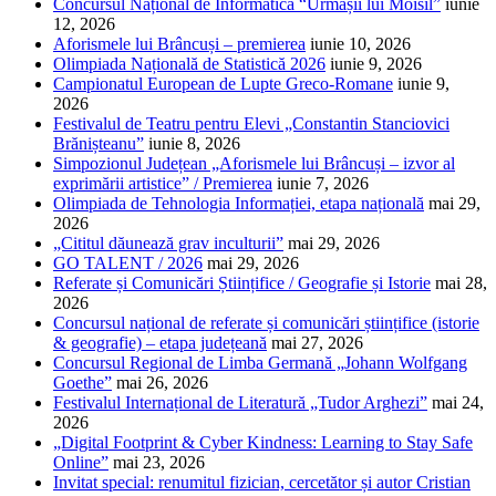
Concursul Național de Informatică “Urmașii lui Moisil”
iunie
12, 2026
Aforismele lui Brâncuși – premierea
iunie 10, 2026
Olimpiada Națională de Statistică 2026
iunie 9, 2026
Campionatul European de Lupte Greco-Romane
iunie 9,
2026
Festivalul de Teatru pentru Elevi „Constantin Stanciovici
Brănișteanu”
iunie 8, 2026
Simpozionul Județean „Aforismele lui Brâncuși – izvor al
exprimării artistice” / Premierea
iunie 7, 2026
Olimpiada de Tehnologia Informației, etapa națională
mai 29,
2026
„Cititul dăunează grav inculturii”
mai 29, 2026
GO TALENT / 2026
mai 29, 2026
Referate și Comunicări Științifice / Geografie și Istorie
mai 28,
2026
Concursul național de referate și comunicări științifice (istorie
& geografie) – etapa județeană
mai 27, 2026
Concursul Regional de Limba Germană „Johann Wolfgang
Goethe”
mai 26, 2026
Festivalul Internațional de Literatură „Tudor Arghezi”
mai 24,
2026
„Digital Footprint & Cyber Kindness: Learning to Stay Safe
Online”
mai 23, 2026
Invitat special: renumitul fizician, cercetător și autor Cristian