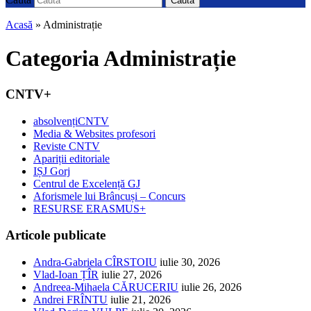
Caută
Acasă
» Administrație
Categoria
Administrație
CNTV+
absolvențiCNTV
Media & Websites profesori
Reviste CNTV
Apariții editoriale
IȘJ Gorj
Centrul de Excelență GJ
Aforismele lui Brâncuși – Concurs
RESURSE ERASMUS+
Articole publicate
Andra-Gabriela CÎRSTOIU
iulie 30, 2026
Vlad-Ioan ȚÎR
iulie 27, 2026
Andreea-Mihaela CĂRUCERIU
iulie 26, 2026
Andrei FRÎNTU
iulie 21, 2026