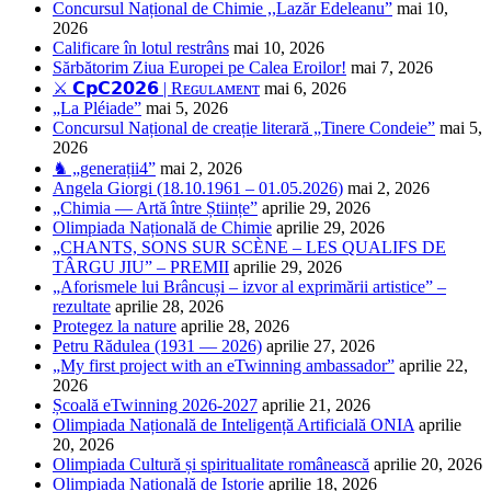
Concursul Național de Chimie ,,Lazăr Edeleanu”
mai 10,
2026
Calificare în lotul restrâns
mai 10, 2026
Sărbătorim Ziua Europei pe Calea Eroilor!
mai 7, 2026
⚔️ 𝗖𝗽𝗖𝟮𝟬𝟮𝟲 | Rᴇɢᴜʟᴀᴍᴇɴᴛ
mai 6, 2026
„La Pléiade”
mai 5, 2026
Concursul Național de creație literară „Tinere Condeie”
mai 5,
2026
♞ „generații4”
mai 2, 2026
Angela Giorgi (18.10.1961 – 01.05.2026)
mai 2, 2026
„Chimia — Artă între Științe”
aprilie 29, 2026
Olimpiada Națională de Chimie
aprilie 29, 2026
„CHANTS, SONS SUR SCÈNE – LES QUALIFS DE
TÂRGU JIU” – PREMII
aprilie 29, 2026
„Aforismele lui Brâncuși – izvor al exprimării artistice” –
rezultate
aprilie 28, 2026
Protegez la nature
aprilie 28, 2026
Petru Rădulea (1931 — 2026)
aprilie 27, 2026
„My first project with an eTwinning ambassador”
aprilie 22,
2026
Școală eTwinning 2026-2027
aprilie 21, 2026
Olimpiada Națională de Inteligență Artificială ONIA
aprilie
20, 2026
Olimpiada Cultură și spiritualitate românească
aprilie 20, 2026
Olimpiada Națională de Istorie
aprilie 18, 2026