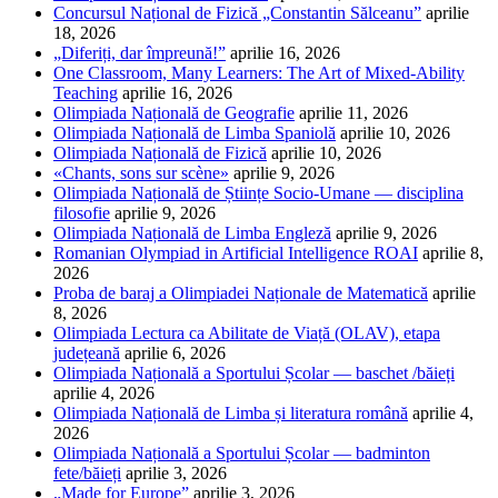
Concursul Național de Fizică „Constantin Sălceanu”
aprilie
18, 2026
„Diferiți, dar împreună!”
aprilie 16, 2026
One Classroom, Many Learners: The Art of Mixed-Ability
Teaching
aprilie 16, 2026
Olimpiada Națională de Geografie
aprilie 11, 2026
Olimpiada Națională de Limba Spaniolă
aprilie 10, 2026
Olimpiada Națională de Fizică
aprilie 10, 2026
«Chants, sons sur scène»
aprilie 9, 2026
Olimpiada Națională de Științe Socio-Umane — disciplina
filosofie
aprilie 9, 2026
Olimpiada Națională de Limba Engleză
aprilie 9, 2026
Romanian Olympiad in Artificial Intelligence ROAI
aprilie 8,
2026
Proba de baraj a Olimpiadei Naționale de Matematică
aprilie
8, 2026
Olimpiada Lectura ca Abilitate de Viață (OLAV), etapa
județeană
aprilie 6, 2026
Olimpiada Națională a Sportului Școlar — baschet /băieți
aprilie 4, 2026
Olimpiada Națională de Limba și literatura română
aprilie 4,
2026
Olimpiada Națională a Sportului Școlar — badminton
fete/băieți
aprilie 3, 2026
„Made for Europe”
aprilie 3, 2026