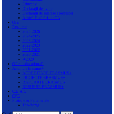
Educativ
Declarații de avere
Declarații de interese | profesori
Arhivă Hotărâri ale CA
Orar
Rezultate
2025-2026
2024-2025
2023-2024
2022-2023
2021-2022
2020-2021
➔2020
Oferta educațională
Anunțuri Erasmus+
ACREDITARE ERASMUS+
PROIECTE ERASMUS+
RAPOARTE ERASMUS+
RESURSE ERASMUS+
C.E.A.C.
CȘE
Proiecte & Parteneriate
Tea-Borgs
Caută