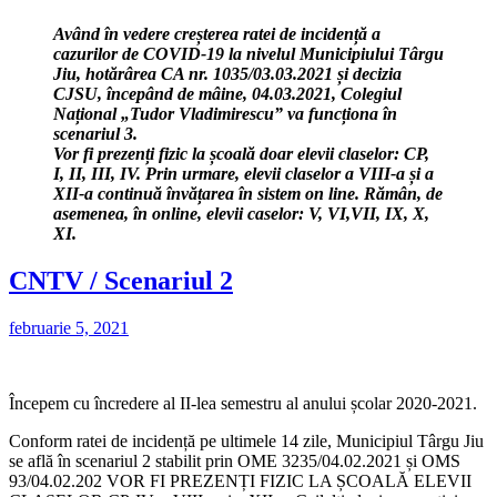
Având în vedere creșterea ratei de incidență a
cazurilor de COVID-19 la nivelul Municipiului Târgu
Jiu, hotărârea CA nr. 1035/03.03.2021 și decizia
CJSU, începând de mâine, 04.03.2021, Colegiul
Național „Tudor Vladimirescu” va funcționa în
scenariul 3.
Vor fi prezenți fizic la școală doar elevii claselor: CP,
I, II, III, IV. Prin urmare, elevii claselor a VIII-a și a
XII-a continuă învățarea în sistem on line. Rămân, de
asemenea, în online, elevii caselor: V, VI,VII, IX, X,
XI.
CNTV / Scenariul 2
februarie 5, 2021
Începem cu încredere al II-lea semestru al anului școlar 2020-2021.
Conform ratei de incidență pe ultimele 14 zile, Municipiul Târgu Jiu
se află în scenariul 2 stabilit prin OME 3235/04.02.2021 și OMS
93/04.02.202 VOR FI PREZENȚI FIZIC LA ȘCOALĂ ELEVII