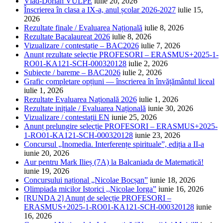
Vlad-Dorian VULPE
iulie 20, 2026
Înscrierea în clasa a IX-a, anul școlar 2026-2027
iulie 15,
2026
Rezultate finale / Evaluarea Națională
iulie 8, 2026
Rezultate Bacalaureat 2026
iulie 8, 2026
Vizualizare / contestație – BAC2026
iulie 7, 2026
Anunț rezultate selecție PROFESORI – ERASMUS+2025-1-
RO01-KA121-SCH-000320128
iulie 2, 2026
Subiecte / bareme – BAC2026
iulie 2, 2026
Grafic completare opțiuni — înscrierea în învățământul liceal
iulie 1, 2026
Rezultate Evaluarea Națională 2026
iulie 1, 2026
Rezultate inițiale / Evaluarea Națională
iunie 30, 2026
Vizualizare / contestații EN
iunie 25, 2026
Anunț prelungire selecție PROFESORI – ERASMUS+2025-
1-RO01-KA121-SCH-000320128
iunie 23, 2026
Concursul „Inomedia. Interferențe spirituale”, ediția a II-a
iunie 20, 2026
Aur pentru Mark Ilieș (7A) la Balcaniada de Matematică!
iunie 19, 2026
Concursului național „Nicolae Bocșan”
iunie 18, 2026
Olimpiada micilor Istorici ,,Nicolae Iorga”
iunie 16, 2026
[RUNDA 2] Anunț de selecție PROFESORI –
ERASMUS+2025-1-RO01-KA121-SCH-000320128
iunie
16, 2026