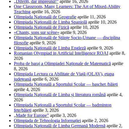
„Diferiți, dar împreună!”
aprilie 16, 2026
One Classroom, Many Learners: The Art of Mixed-Ability
Teaching
aprilie 16, 2026
Olimpiada Națională de Geografie
aprilie 11, 2026
Olimpiada Națională de Limba Spaniolă
aprilie 10, 2026
Olimpiada Națională de Fizică
aprilie 10, 2026
«Chants, sons sur scène»
aprilie 9, 2026
Olimpiada Națională de Științe Socio-Umane — disciplina
filosofie
aprilie 9, 2026
Olimpiada Națională de Limba Engleză
aprilie 9, 2026
Romanian Olympiad in Artificial Intelligence ROAI
aprilie 8,
2026
Proba de baraj a Olimpiadei Naționale de Matematică
aprilie
8, 2026
Olimpiada Lectura ca Abilitate de Viață (OLAV), etapa
județeană
aprilie 6, 2026
Olimpiada Națională a Sportului Școlar — baschet /băieți
aprilie 4, 2026
Olimpiada Națională de Limba și literatura română
aprilie 4,
2026
Olimpiada Națională a Sportului Școlar — badminton
fete/băieți
aprilie 3, 2026
„Made for Europe”
aprilie 3, 2026
Olimpiada de Tehnologia Informației
aprilie 2, 2026
Olimpiada Națională de Limba Germană Modernă
aprilie 2,