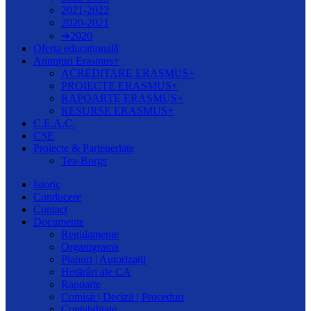
2021-2022
2020-2021
➔2020
Oferta educațională
Anunțuri Erasmus+
ACREDITARE ERASMUS+
PROIECTE ERASMUS+
RAPOARTE ERASMUS+
RESURSE ERASMUS+
C.E.A.C.
CȘE
Proiecte & Parteneriate
Tea-Borgs
Istoric
Conducere
Contact
Documente
Regulamente
Organigrama
Planuri | Autorizații
Hotărâri ale CA
Rapoarte
Comisii | Decizii | Proceduri
Contabilitate