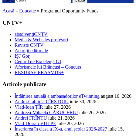
Caută
Acasă
»
Educație
»
Programul Opportunity Funds
CNTV+
absolvențiCNTV
Media & Websites profesori
Reviste CNTV
Apariții editoriale
IȘJ Gorj
Centrul de Excelență GJ
Aforismele lui Brâncuși – Concurs
RESURSE ERASMUS+
Articole publicate
Întâlnirea anuală a ambasadorilor eTwinning
august 10, 2026
Andra-Gabriela CÎRSTOIU
iulie 30, 2026
Vlad-Ioan ȚÎR
iulie 27, 2026
Andreea-Mihaela CĂRUCERIU
iulie 26, 2026
Andrei FRÎNTU
iulie 21, 2026
Vlad-Dorian VULPE
iulie 20, 2026
Înscrierea în clasa a IX-a, anul școlar 2026-2027
iulie 15,
2026