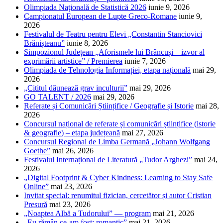
Olimpiada Națională de Statistică 2026
iunie 9, 2026
Campionatul European de Lupte Greco-Romane
iunie 9,
2026
Festivalul de Teatru pentru Elevi „Constantin Stanciovici
Brănișteanu”
iunie 8, 2026
Simpozionul Județean „Aforismele lui Brâncuși – izvor al
exprimării artistice” / Premierea
iunie 7, 2026
Olimpiada de Tehnologia Informației, etapa națională
mai 29,
2026
„Cititul dăunează grav inculturii”
mai 29, 2026
GO TALENT / 2026
mai 29, 2026
Referate și Comunicări Științifice / Geografie și Istorie
mai 28,
2026
Concursul național de referate și comunicări științifice (istorie
& geografie) – etapa județeană
mai 27, 2026
Concursul Regional de Limba Germană „Johann Wolfgang
Goethe”
mai 26, 2026
Festivalul Internațional de Literatură „Tudor Arghezi”
mai 24,
2026
„Digital Footprint & Cyber Kindness: Learning to Stay Safe
Online”
mai 23, 2026
Invitat special: renumitul fizician, cercetător și autor Cristian
Presură
mai 23, 2026
„Noaptea Albă a Tudorului” — program
mai 21, 2026
„Eu rămân ce-am fost: romantic”
mai 21, 2026