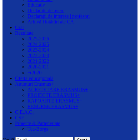
Educativ
Declarații de avere
Declarații de interese | profesori
Arhivă Hotărâri ale CA
Orar
Rezultate
2025-2026
2024-2025
2023-2024
2022-2023
2021-2022
2020-2021
➔2020
Oferta educațională
Anunțuri Erasmus+
ACREDITARE ERASMUS+
PROIECTE ERASMUS+
RAPOARTE ERASMUS+
RESURSE ERASMUS+
C.E.A.C.
CȘE
Proiecte & Parteneriate
Tea-Borgs
Caută