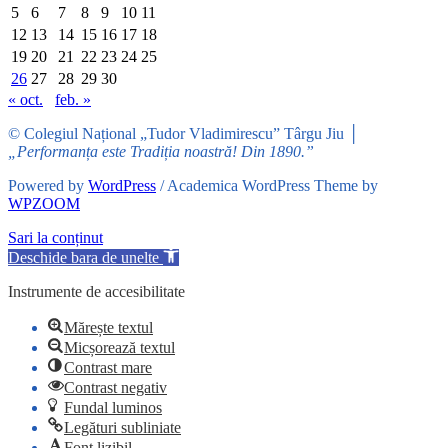
5
6
7
8
9
10
11
12
13
14
15
16
17
18
19
20
21
22
23
24
25
26
27
28
29
30
« oct.
feb. »
© Colegiul Național „Tudor Vladimirescu” Târgu Jiu │
„Performanța este Tradiția noastră! Din 1890.”
Powered by
WordPress
/ Academica WordPress Theme by
WPZOOM
Sari la conținut
Deschide bara de unelte
Instrumente de accesibilitate
Mărește textul
Micșorează textul
Contrast mare
Contrast negativ
Fundal luminos
Legături subliniate
Font lizibil