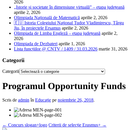
2026
„Istorie și societate în dimensiune virtuală” – etapa județeană
aprilie 2, 2026
Olimpiada Națională de Matematică
aprilie 2, 2026
🇪🇺 Istoria Colegiului Național Tudor Vladimirescu, Târgu
Jiu, în proiectele Ersamus
aprilie 2, 2026
Olimpiada de Limba Engleză – etapa județeană
aprilie 2,
2026
Olimpiada de Dezbateri
aprilie 1, 2026
Lista funcțiilor @ CNTV / 1409 / 31.03.2026
martie 31, 2026
Categorii
Categorii
Programul Opportunity Funds
Scris de
admin
în
Educație
pe
noiembrie 26, 2018
.
←
Concurs slogan+logo
Criterii de selecție Erasmus+
→