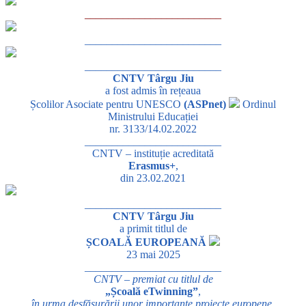
_________________________
_________________________
_________________________
CNTV Târgu Jiu
a fost admis în rețeaua
Școlilor Asociate pentru UNESCO
(ASPnet)
Ordinul
Ministrului Educației
nr. 3133/14.02.2022
_________________________
CNTV – instituție acreditată
Erasmus+
,
din 23.02.2021
_________________________
CNTV Târgu Jiu
a primit titlul de
ȘCOALĂ EUROPEANĂ
23 mai 2025
_________________________
CNTV – premiat cu titlul de
„Școală eTwinning”
,
în urma desfășurării unor importante proiecte europene
.