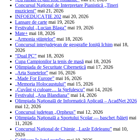
Concursul Național de Interpretare Pianistică „Tineri
muzicieni”
mai 21, 2026
INFOEDUCAȚIE 202
mai 20, 2026
Lansare de carte
mai 19, 2026
Festivalul „Lucian Blaga”
mai 19, 2026
Mate+
mai 18, 2026
,,Armonia științelor”
mai 18, 2026
Concursul interjudețean de geografie Ioniță Ichim
mai 18,
2026
“Dual PC”
mai 18, 2026
Cupa Campionilor la tenis de masă
mai 18, 2026
Olimpiada de Securitate Cibernetică
mai 17, 2026
„Arta Sunetelor”
mai 16, 2026
„Made For Europe”
mai 16, 2026
„Memoria Holocaustului”
mai 15, 2026
„Cuvânt și culoare… la Ștefulescu”
mai 14, 2026
Festivalul „Ana Blandiana”
mai 14, 2026
Olimpiada Națională de Informatică Aplicată – AcadNet 2026
mai 12, 2026
Concursul județean „Orpheus”
mai 12, 2026
Olimpiada Națională a Sportului Școlar — baschet /băieți
mai
11, 2026
Concursul Național de Chimie ,,Lazăr Edeleanu”
mai 10,
2026