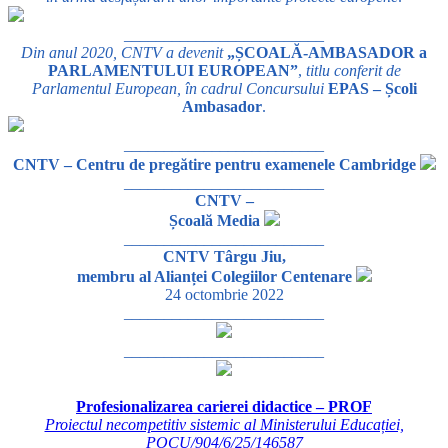
_________________________
Din anul 2020, CNTV a devenit
„ȘCOALĂ-AMBASADOR a
PARLAMENTULUI EUROPEAN”
,
titlu conferit de
Parlamentul European, în cadrul Concursului
EPAS – Școli
Ambasador
.
_________________________
CNTV – Centru de pregătire pentru examenele Cambridge
_________________________
CNTV –
Școală Media
_________________________
CNTV Târgu Jiu,
membru al Alianței Colegiilor Centenare
24 octombrie 2022
_________________________
_________________________
Profesionalizarea carierei didactice – PROF
Proiectul necompetitiv sistemic al Ministerului Educației,
POCU/904/6/25/146587