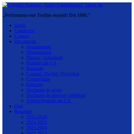
„Performanța este Tradiția noastră! Din 1890.”
Istoric
Conducere
Contact
Documente
Regulamente
Organigrama
Planuri | Autorizații
Hotărâri ale CA
Rapoarte
Comisii | Decizii | Proceduri
Contabilitate
Educativ
Declarații de avere
Declarații de interese | profesori
Arhivă Hotărâri ale CA
Orar
Rezultate
2025-2026
2024-2025
2023-2024
2022-2023