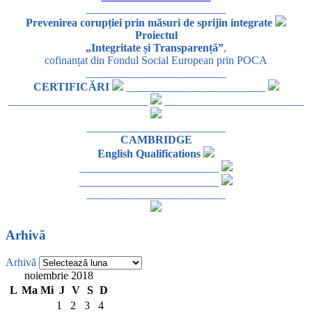
_________________________
Prevenirea corupției prin măsuri de sprijin integrate
Proiectul
„Integritate și Transparență”
,
cofinanțat din Fondul Social European prin POCA
_________________________
CERTIFICĂRI
_________________________
_________________________
_________________________
_________________________
CAMBRIDGE
English Qualifications
_________________________
_________________________
_________________________
Arhivă
Arhivă
noiembrie 2018
L
Ma
Mi
J
V
S
D
1
2
3
4