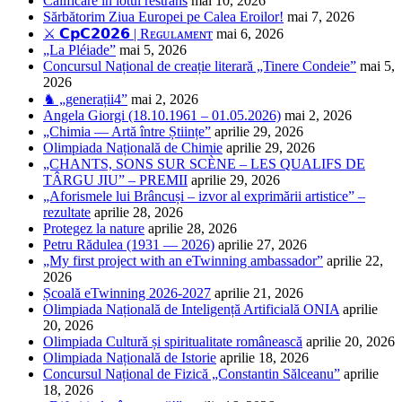
Calificare în lotul restrâns
mai 10, 2026
Sărbătorim Ziua Europei pe Calea Eroilor!
mai 7, 2026
⚔️ 𝗖𝗽𝗖𝟮𝟬𝟮𝟲 | Rᴇɢᴜʟᴀᴍᴇɴᴛ
mai 6, 2026
„La Pléiade”
mai 5, 2026
Concursul Național de creație literară „Tinere Condeie”
mai 5,
2026
♞ „generații4”
mai 2, 2026
Angela Giorgi (18.10.1961 – 01.05.2026)
mai 2, 2026
„Chimia — Artă între Științe”
aprilie 29, 2026
Olimpiada Națională de Chimie
aprilie 29, 2026
„CHANTS, SONS SUR SCÈNE – LES QUALIFS DE
TÂRGU JIU” – PREMII
aprilie 29, 2026
„Aforismele lui Brâncuși – izvor al exprimării artistice” –
rezultate
aprilie 28, 2026
Protegez la nature
aprilie 28, 2026
Petru Rădulea (1931 — 2026)
aprilie 27, 2026
„My first project with an eTwinning ambassador”
aprilie 22,
2026
Școală eTwinning 2026-2027
aprilie 21, 2026
Olimpiada Națională de Inteligență Artificială ONIA
aprilie
20, 2026
Olimpiada Cultură și spiritualitate românească
aprilie 20, 2026
Olimpiada Națională de Istorie
aprilie 18, 2026
Concursul Național de Fizică „Constantin Sălceanu”
aprilie
18, 2026