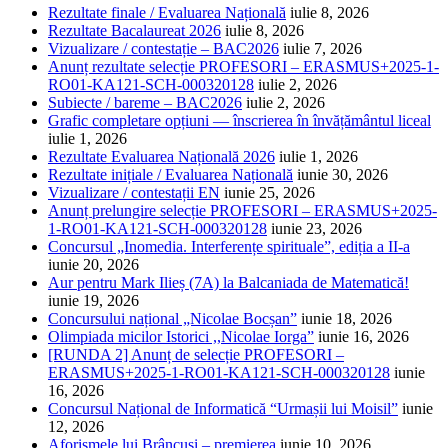
Rezultate finale / Evaluarea Națională
iulie 8, 2026
Rezultate Bacalaureat 2026
iulie 8, 2026
Vizualizare / contestație – BAC2026
iulie 7, 2026
Anunț rezultate selecție PROFESORI – ERASMUS+2025-1-
RO01-KA121-SCH-000320128
iulie 2, 2026
Subiecte / bareme – BAC2026
iulie 2, 2026
Grafic completare opțiuni — înscrierea în învățământul liceal
iulie 1, 2026
Rezultate Evaluarea Națională 2026
iulie 1, 2026
Rezultate inițiale / Evaluarea Națională
iunie 30, 2026
Vizualizare / contestații EN
iunie 25, 2026
Anunț prelungire selecție PROFESORI – ERASMUS+2025-
1-RO01-KA121-SCH-000320128
iunie 23, 2026
Concursul „Inomedia. Interferențe spirituale”, ediția a II-a
iunie 20, 2026
Aur pentru Mark Ilieș (7A) la Balcaniada de Matematică!
iunie 19, 2026
Concursului național „Nicolae Bocșan”
iunie 18, 2026
Olimpiada micilor Istorici ,,Nicolae Iorga”
iunie 16, 2026
[RUNDA 2] Anunț de selecție PROFESORI –
ERASMUS+2025-1-RO01-KA121-SCH-000320128
iunie
16, 2026
Concursul Național de Informatică “Urmașii lui Moisil”
iunie
12, 2026
Aforismele lui Brâncuși – premierea
iunie 10, 2026