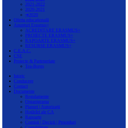
2021-2022
2020-2021
➔2020
Oferta educațională
Anunțuri Erasmus+
ACREDITARE ERASMUS+
PROIECTE ERASMUS+
RAPOARTE ERASMUS+
RESURSE ERASMUS+
C.E.A.C.
CȘE
Proiecte & Parteneriate
Tea-Borgs
Istoric
Conducere
Contact
Documente
Regulamente
Organigrama
Planuri | Autorizații
Hotărâri ale CA
Rapoarte
Comisii | Decizii | Proceduri
Contabilitate