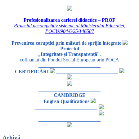
_________________________
Profesionalizarea carierei didactice – PROF
Proiectul necompetitiv sistemic al Ministerului Educației,
POCU/904/6/25/146587
_________________________
Prevenirea corupției prin măsuri de sprijin integrate
Proiectul
„Integritate și Transparență”
,
cofinanțat din Fondul Social European prin POCA
_________________________
CERTIFICĂRI
_________________________
_________________________
_________________________
_________________________
CAMBRIDGE
English Qualifications
_________________________
_________________________
_________________________
Arhivă