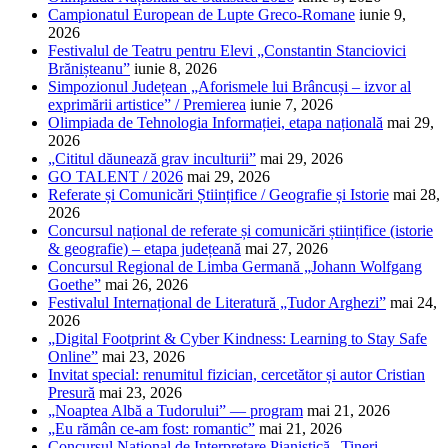
Campionatul European de Lupte Greco-Romane
iunie 9,
2026
Festivalul de Teatru pentru Elevi „Constantin Stanciovici
Brănișteanu”
iunie 8, 2026
Simpozionul Județean „Aforismele lui Brâncuși – izvor al
exprimării artistice” / Premierea
iunie 7, 2026
Olimpiada de Tehnologia Informației, etapa națională
mai 29,
2026
„Cititul dăunează grav inculturii”
mai 29, 2026
GO TALENT / 2026
mai 29, 2026
Referate și Comunicări Științifice / Geografie și Istorie
mai 28,
2026
Concursul național de referate și comunicări științifice (istorie
& geografie) – etapa județeană
mai 27, 2026
Concursul Regional de Limba Germană „Johann Wolfgang
Goethe”
mai 26, 2026
Festivalul Internațional de Literatură „Tudor Arghezi”
mai 24,
2026
„Digital Footprint & Cyber Kindness: Learning to Stay Safe
Online”
mai 23, 2026
Invitat special: renumitul fizician, cercetător și autor Cristian
Presură
mai 23, 2026
„Noaptea Albă a Tudorului” — program
mai 21, 2026
„Eu rămân ce-am fost: romantic”
mai 21, 2026
Concursul Național de Interpretare Pianistică „Tineri