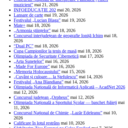
muzicieni”
mai 21, 2026
INFOEDUCAȚIE 202
mai 20, 2026
Lansare de carte
mai 19, 2026
Festivalul „Lucian Blaga”
mai 19, 2026
Mate+
mai 18, 2026
,,Armonia științelor”
mai 18, 2026
Concursul interjudețean de geografie Ioniță Ichim
mai 18,
2026
“Dual PC”
mai 18, 2026
Cupa Campionilor la tenis de masă
mai 18, 2026
Olimpiada de Securitate Cibernetică
mai 17, 2026
„Arta Sunetelor”
mai 16, 2026
„Made For Europe”
mai 16, 2026
„Memoria Holocaustului”
mai 15, 2026
„Cuvânt și culoare… la Ștefulescu”
mai 14, 2026
Festivalul „Ana Blandiana”
mai 14, 2026
Olimpiada Națională de Informatică Aplicată – AcadNet 2026
mai 12, 2026
Concursul județean „Orpheus”
mai 12, 2026
Olimpiada Națională a Sportului Școlar — baschet /băieți
mai
11, 2026
Concursul Național de Chimie ,,Lazăr Edeleanu”
mai 10,
2026
Calificare în lotul restrâns
mai 10, 2026