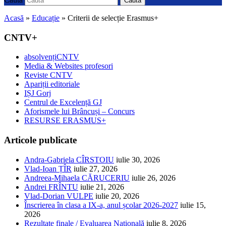
Caută
Acasă
»
Educație
»
Criterii de selecție Erasmus+
CNTV+
absolvențiCNTV
Media & Websites profesori
Reviste CNTV
Apariții editoriale
IȘJ Gorj
Centrul de Excelență GJ
Aforismele lui Brâncuși – Concurs
RESURSE ERASMUS+
Articole publicate
Andra-Gabriela CÎRSTOIU
iulie 30, 2026
Vlad-Ioan ȚÎR
iulie 27, 2026
Andreea-Mihaela CĂRUCERIU
iulie 26, 2026
Andrei FRÎNTU
iulie 21, 2026
Vlad-Dorian VULPE
iulie 20, 2026
Înscrierea în clasa a IX-a, anul școlar 2026-2027
iulie 15,
2026
Rezultate finale / Evaluarea Națională
iulie 8, 2026