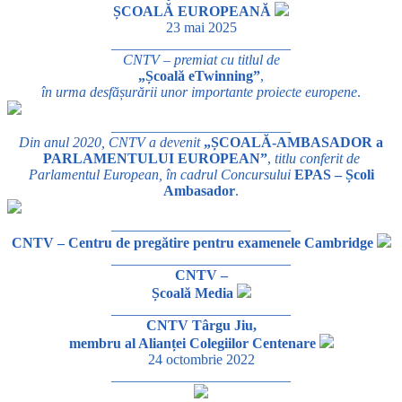
ȘCOALĂ EUROPEANĂ
23 mai 2025
_________________________
CNTV – premiat cu titlul de
„Școală eTwinning”
,
în urma desfășurării unor importante proiecte europene
.
_________________________
Din anul 2020, CNTV a devenit
„ȘCOALĂ-AMBASADOR a
PARLAMENTULUI EUROPEAN”
,
titlu conferit de
Parlamentul European, în cadrul Concursului
EPAS – Școli
Ambasador
.
_________________________
CNTV – Centru de pregătire pentru examenele Cambridge
_________________________
CNTV –
Școală Media
_________________________
CNTV Târgu Jiu,
membru al Alianței Colegiilor Centenare
24 octombrie 2022
_________________________