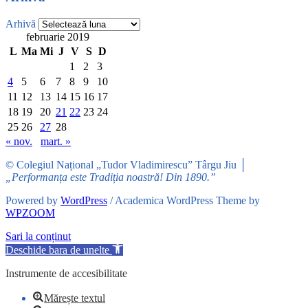
Arhivă
februarie 2019
L
Ma
Mi
J
V
S
D
1
2
3
4
5
6
7
8
9
10
11
12
13
14
15
16
17
18
19
20
21
22
23
24
25
26
27
28
« nov.
mart. »
© Colegiul Național „Tudor Vladimirescu” Târgu Jiu │
„Performanța este Tradiția noastră! Din 1890.”
Powered by
WordPress
/ Academica WordPress Theme by
WPZOOM
Sari la conținut
Deschide bara de unelte
Instrumente de accesibilitate
Mărește textul