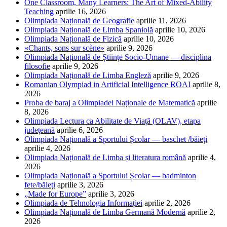
One Classroom, Many Learners: The Art of Mixed-Ability
Teaching
aprilie 16, 2026
Olimpiada Națională de Geografie
aprilie 11, 2026
Olimpiada Națională de Limba Spaniolă
aprilie 10, 2026
Olimpiada Națională de Fizică
aprilie 10, 2026
«Chants, sons sur scène»
aprilie 9, 2026
Olimpiada Națională de Științe Socio-Umane — disciplina
filosofie
aprilie 9, 2026
Olimpiada Națională de Limba Engleză
aprilie 9, 2026
Romanian Olympiad in Artificial Intelligence ROAI
aprilie 8,
2026
Proba de baraj a Olimpiadei Naționale de Matematică
aprilie
8, 2026
Olimpiada Lectura ca Abilitate de Viață (OLAV), etapa
județeană
aprilie 6, 2026
Olimpiada Națională a Sportului Școlar — baschet /băieți
aprilie 4, 2026
Olimpiada Națională de Limba și literatura română
aprilie 4,
2026
Olimpiada Națională a Sportului Școlar — badminton
fete/băieți
aprilie 3, 2026
„Made for Europe”
aprilie 3, 2026
Olimpiada de Tehnologia Informației
aprilie 2, 2026
Olimpiada Națională de Limba Germană Modernă
aprilie 2,
2026