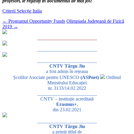
profesori, le regăsiți în documentul de mai jos:
Criterii Selecție Italia
←
Programul Opportunity Funds
Olimpiada Județeană de Fizică
2019
→
_________________________
_________________________
_________________________
CNTV Târgu Jiu
a fost admis în rețeaua
Școlilor Asociate pentru UNESCO
(ASPnet)
Ordinul
Ministrului Educației
nr. 3133/14.02.2022
_________________________
CNTV – instituție acreditată
Erasmus+
,
din 23.02.2021
_________________________
CNTV Târgu Jiu
a primit titlul de