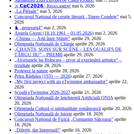
Sărbătorim Ziua Europei pe Calea Eroilor!
mai 7, 2026
⚔️ 𝗖𝗽𝗖𝟮𝟬𝟮𝟲 | Rᴇɢᴜʟᴀᴍᴇɴᴛ
mai 6, 2026
„La Pléiade”
mai 5, 2026
Concursul Național de creație literară „Tinere Condeie”
mai 5,
2026
♞ „generații4”
mai 2, 2026
Angela Giorgi (18.10.1961 – 01.05.2026)
mai 2, 2026
„Chimia — Artă între Științe”
aprilie 29, 2026
Olimpiada Națională de Chimie
aprilie 29, 2026
„CHANTS, SONS SUR SCÈNE – LES QUALIFS DE
TÂRGU JIU” – PREMII
aprilie 29, 2026
„Aforismele lui Brâncuși – izvor al exprimării artistice” –
rezultate
aprilie 28, 2026
Protegez la nature
aprilie 28, 2026
Petru Rădulea (1931 — 2026)
aprilie 27, 2026
„My first project with an eTwinning ambassador”
aprilie 22,
2026
Școală eTwinning 2026-2027
aprilie 21, 2026
Olimpiada Națională de Inteligență Artificială ONIA
aprilie
20, 2026
Olimpiada Cultură și spiritualitate românească
aprilie 20, 2026
Olimpiada Națională de Istorie
aprilie 18, 2026
Concursul Național de Fizică „Constantin Sălceanu”
aprilie
18, 2026
„Diferiți, dar împreună!”
aprilie 16, 2026