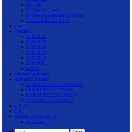
Educativ
Declarații de avere
Declarații de interese | profesori
Arhivă Hotărâri ale CA
Orar
Rezultate
2025-2026
2024-2025
2023-2024
2022-2023
2021-2022
2020-2021
➔2020
Oferta educațională
Anunțuri Erasmus+
ACREDITARE ERASMUS+
PROIECTE ERASMUS+
RAPOARTE ERASMUS+
RESURSE ERASMUS+
C.E.A.C.
CȘE
Proiecte & Parteneriate
Tea-Borgs
Caută