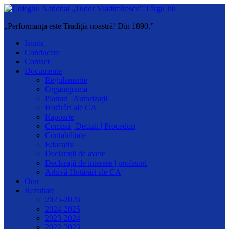
„Performanța este Tradiția noastră! Din 1890.”
Istoric
Conducere
Contact
Documente
Regulamente
Organigrama
Planuri | Autorizații
Hotărâri ale CA
Rapoarte
Comisii | Decizii | Proceduri
Contabilitate
Educativ
Declarații de avere
Declarații de interese | profesori
Arhivă Hotărâri ale CA
Orar
Rezultate
2025-2026
2024-2025
2023-2024
2022-2023