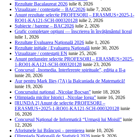
Rezultate Bacalaureat 2026
iulie 8, 2026
Vizualizare / contestație – BAC2026
iulie 7, 2026
Anunț rezultate selecție PROFESORI – ERASMUS+2025-1-
RO01-KA121-SCH-000320128
iulie 2, 2026
Subiecte / bareme – BAC2026
iulie 2, 2026
Grafic completare opțiuni — înscrierea în învățământul liceal
iulie 1, 2026
Rezultate Evaluarea Națională 2026
iulie 1, 2026
Rezultate inițiale / Evaluarea Națională
iunie 30, 2026
Vizualizare / contestații EN
iunie 25, 2026
Anunț prelungire selecție PROFESORI – ERASMUS+2025-
1-RO01-KA121-SCH-000320128
iunie 23, 2026
Concursul „Inomedia. Interferențe spirituale”, ediția a II-a
iunie 20, 2026
Aur pentru Mark Ilieș (7A) la Balcaniada de Matematică!
iunie 19, 2026
Concursului național „Nicolae Bocșan”
iunie 18, 2026
Olimpiada micilor Istorici ,,Nicolae Iorga”
iunie 16, 2026
[RUNDA 2] Anunț de selecție PROFESORI –
ERASMUS+2025-1-RO01-KA121-SCH-000320128
iunie
16, 2026
Concursul Național de Informatică “Urmașii lui Moisil”
iunie
12, 2026
Aforismele lui Brâncuși – premierea
iunie 10, 2026
Olimpiada Națională de Statistică 2026
iunie 9, 2026