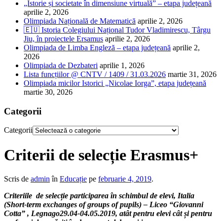
„Istorie și societate în dimensiune virtuală” – etapa județeană
aprilie 2, 2026
Olimpiada Națională de Matematică
aprilie 2, 2026
🇪🇺 Istoria Colegiului Național Tudor Vladimirescu, Târgu
Jiu, în proiectele Ersamus
aprilie 2, 2026
Olimpiada de Limba Engleză – etapa județeană
aprilie 2,
2026
Olimpiada de Dezbateri
aprilie 1, 2026
Lista funcțiilor @ CNTV / 1409 / 31.03.2026
martie 31, 2026
Olimpiada micilor Istorici „Nicolae Iorga”, etapa județeană
martie 30, 2026
Categorii
Categorii
Criterii de selecție Erasmus+
Scris de
admin
în
Educație
pe
februarie 4, 2019
.
Criteriile de selecție participarea în schimbul de elevi, Italia
(
Short-term exchanges of groups of pupils)
–
Liceo
“
Giovanni
Cotta
”
, Legnago29.04-04.05.2019, atât pentru elevi cât și pentru