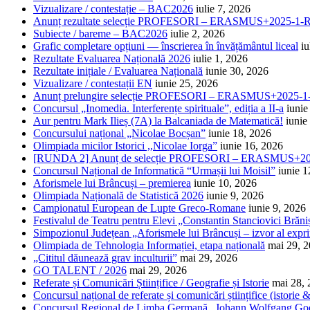
Vizualizare / contestație – BAC2026
iulie 7, 2026
Anunț rezultate selecție PROFESORI – ERASMUS+2025-
Subiecte / bareme – BAC2026
iulie 2, 2026
Grafic completare opțiuni — înscrierea în învățământul liceal
iu
Rezultate Evaluarea Națională 2026
iulie 1, 2026
Rezultate inițiale / Evaluarea Națională
iunie 30, 2026
Vizualizare / contestații EN
iunie 25, 2026
Anunț prelungire selecție PROFESORI – ERASMUS+2025
Concursul „Inomedia. Interferențe spirituale”, ediția a II-a
iunie
Aur pentru Mark Ilieș (7A) la Balcaniada de Matematică!
iunie
Concursului național „Nicolae Bocșan”
iunie 18, 2026
Olimpiada micilor Istorici ,,Nicolae Iorga”
iunie 16, 2026
[RUNDA 2] Anunț de selecție PROFESORI – ERASMUS+2
Concursul Național de Informatică “Urmașii lui Moisil”
iunie 1
Aforismele lui Brâncuși – premierea
iunie 10, 2026
Olimpiada Națională de Statistică 2026
iunie 9, 2026
Campionatul European de Lupte Greco-Romane
iunie 9, 2026
Festivalul de Teatru pentru Elevi „Constantin Stanciovici Brăni
Simpozionul Județean „Aforismele lui Brâncuși – izvor al exprim
Olimpiada de Tehnologia Informației, etapa națională
mai 29, 
„Cititul dăunează grav inculturii”
mai 29, 2026
GO TALENT / 2026
mai 29, 2026
Referate și Comunicări Științifice / Geografie și Istorie
mai 28,
Concursul național de referate și comunicări științifice (istorie
Concursul Regional de Limba Germană „Johann Wolfgang Go