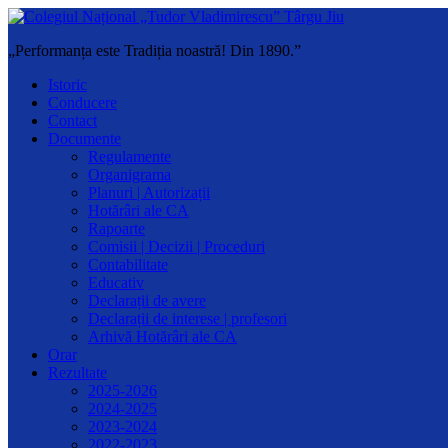
„Performanța este Tradiția noastră! Din 1890.”
Istoric
Conducere
Contact
Documente
Regulamente
Organigrama
Planuri | Autorizații
Hotărâri ale CA
Rapoarte
Comisii | Decizii | Proceduri
Contabilitate
Educativ
Declarații de avere
Declarații de interese | profesori
Arhivă Hotărâri ale CA
Orar
Rezultate
2025-2026
2024-2025
2023-2024
2022-2023