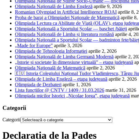
Olimpiada Națională de Științe Socio-Umane — disciplina filos
Olimpiada Națională de Limba Engleză
aprilie 9, 2026
Romanian Olympiad in Artificial Intelligence ROAI
aprilie 8, 
Proba de baraj a Olimpiadei Naționale de Matematică
aprilie 8
Olimpiada Lectura ca Abilitate de Viață (OLAV), etapa județea
Olimpiada Națională a Sportului Școlar — baschet /băieți
april
Olimpiada Națională de Limba și literatura română
aprilie 4, 2
Olimpiada Națională a Sportului Școlar — badminton fete/băieț
„Made for Europe”
aprilie 3, 2026
Olimpiada de Tehnologia Informației
aprilie 2, 2026
Olimpiada Națională de Limba Germană Modernă
aprilie 2, 2
„Istorie și societate în dimensiune virtuală” – etapa județeană
ap
Olimpiada Națională de Matematică
aprilie 2, 2026
🇪🇺 Istoria Colegiului Național Tudor Vladimirescu, Târgu Jiu
Olimpiada de Limba Engleză – etapa județeană
aprilie 2, 2026
Olimpiada de Dezbateri
aprilie 1, 2026
Lista funcțiilor @ CNTV / 1409 / 31.03.2026
martie 31, 2026
Olimpiada micilor Istorici „Nicolae Iorga”, etapa județeană
mar
Categorii
Categorii
Declarația de la Padeș