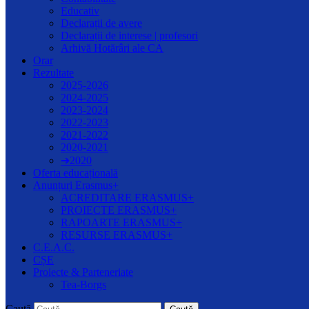
Educativ
Declarații de avere
Declarații de interese | profesori
Arhivă Hotărâri ale CA
Orar
Rezultate
2025-2026
2024-2025
2023-2024
2022-2023
2021-2022
2020-2021
➔2020
Oferta educațională
Anunțuri Erasmus+
ACREDITARE ERASMUS+
PROIECTE ERASMUS+
RAPOARTE ERASMUS+
RESURSE ERASMUS+
C.E.A.C.
CȘE
Proiecte & Parteneriate
Tea-Borgs
Caută