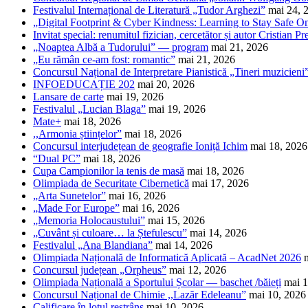
Festivalul Internațional de Literatură „Tudor Arghezi”
mai 24, 
„Digital Footprint & Cyber Kindness: Learning to Stay Safe O
Invitat special: renumitul fizician, cercetător și autor Cristian Pr
„Noaptea Albă a Tudorului” — program
mai 21, 2026
„Eu rămân ce-am fost: romantic”
mai 21, 2026
Concursul Național de Interpretare Pianistică „Tineri muzicieni
INFOEDUCAȚIE 202
mai 20, 2026
Lansare de carte
mai 19, 2026
Festivalul „Lucian Blaga”
mai 19, 2026
Mate+
mai 18, 2026
,,Armonia științelor”
mai 18, 2026
Concursul interjudețean de geografie Ioniță Ichim
mai 18, 2026
“Dual PC”
mai 18, 2026
Cupa Campionilor la tenis de masă
mai 18, 2026
Olimpiada de Securitate Cibernetică
mai 17, 2026
„Arta Sunetelor”
mai 16, 2026
„Made For Europe”
mai 16, 2026
„Memoria Holocaustului”
mai 15, 2026
„Cuvânt și culoare… la Ștefulescu”
mai 14, 2026
Festivalul „Ana Blandiana”
mai 14, 2026
Olimpiada Națională de Informatică Aplicată – AcadNet 2026
Concursul județean „Orpheus”
mai 12, 2026
Olimpiada Națională a Sportului Școlar — baschet /băieți
mai 1
Concursul Național de Chimie ,,Lazăr Edeleanu”
mai 10, 2026
Calificare în lotul restrâns
mai 10, 2026