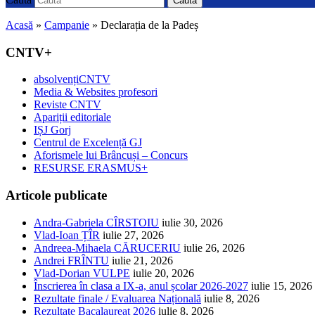
Caută
Acasă
»
Campanie
»
Declarația de la Padeș
CNTV+
absolvențiCNTV
Media & Websites profesori
Reviste CNTV
Apariții editoriale
IȘJ Gorj
Centrul de Excelență GJ
Aforismele lui Brâncuși – Concurs
RESURSE ERASMUS+
Articole publicate
Andra-Gabriela CÎRSTOIU
iulie 30, 2026
Vlad-Ioan ȚÎR
iulie 27, 2026
Andreea-Mihaela CĂRUCERIU
iulie 26, 2026
Andrei FRÎNTU
iulie 21, 2026
Vlad-Dorian VULPE
iulie 20, 2026
Înscrierea în clasa a IX-a, anul școlar 2026-2027
iulie 15, 2026
Rezultate finale / Evaluarea Națională
iulie 8, 2026
Rezultate Bacalaureat 2026
iulie 8, 2026