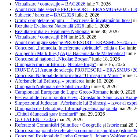
Vizualizare / contestație – BAC2026
iulie 7, 2026
Anunț rezultate selecție PROFESORI – ERASMUS+2025-
Subiecte / bareme – BAC2026
iulie 2, 2026
Grafic completare opțiuni — înscrierea în învățământul liceal
iu
Rezultate Evaluarea Națională 2026
iulie 1, 2026
Rezultate inițiale / Evaluarea Națională
iunie 30, 2026
Vizualizare / contestații EN
iunie 25, 2026
Anunț prelungire selecție PROFESORI – ERASMUS+2025
Concursul „Inomedia. Interferențe spirituale”, ediția a II-a
iunie
Aur pentru Mark Ilieș (7A) la Balcaniada de Matematică!
iunie
Concursului național „Nicolae Bocșan”
iunie 18, 2026
Olimpiada micilor Istorici ,,Nicolae Iorga”
iunie 16, 2026
[RUNDA 2] Anunț de selecție PROFESORI – ERASMUS+2
Concursul Național de Informatică “Urmașii lui Moisil”
iunie 1
Aforismele lui Brâncuși – premierea
iunie 10, 2026
Olimpiada Națională de Statistică 2026
iunie 9, 2026
Campionatul European de Lupte Greco-Romane
iunie 9, 2026
Festivalul de Teatru pentru Elevi „Constantin Stanciovici Brăni
Simpozionul Județean „Aforismele lui Brâncuși – izvor al exprim
Olimpiada de Tehnologia Informației, etapa națională
mai 29, 
„Cititul dăunează grav inculturii”
mai 29, 2026
GO TALENT / 2026
mai 29, 2026
Referate și Comunicări Științifice / Geografie și Istorie
mai 28,
Concursul național de referate și comunicări științifice (istorie
Concursul Regional de Limba Germană „Johann Wolfgang Go