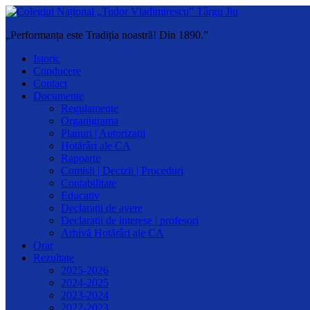
„Performanța este Tradiția noastră! Din 1890.”
Istoric
Conducere
Contact
Documente
Regulamente
Organigrama
Planuri | Autorizații
Hotărâri ale CA
Rapoarte
Comisii | Decizii | Proceduri
Contabilitate
Educativ
Declarații de avere
Declarații de interese | profesori
Arhivă Hotărâri ale CA
Orar
Rezultate
2025-2026
2024-2025
2023-2024
2022-2023