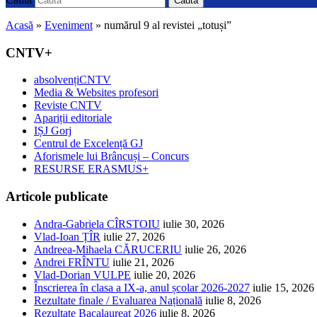
Caută
Acasă
»
Eveniment
»
numărul 9 al revistei „totuși”
CNTV+
absolvențiCNTV
Media & Websites profesori
Reviste CNTV
Apariții editoriale
IȘJ Gorj
Centrul de Excelență GJ
Aforismele lui Brâncuși – Concurs
RESURSE ERASMUS+
Articole publicate
Andra-Gabriela CÎRSTOIU
iulie 30, 2026
Vlad-Ioan ȚÎR
iulie 27, 2026
Andreea-Mihaela CĂRUCERIU
iulie 26, 2026
Andrei FRÎNTU
iulie 21, 2026
Vlad-Dorian VULPE
iulie 20, 2026
Înscrierea în clasa a IX-a, anul școlar 2026-2027
iulie 15, 2026
Rezultate finale / Evaluarea Națională
iulie 8, 2026
Rezultate Bacalaureat 2026
iulie 8, 2026