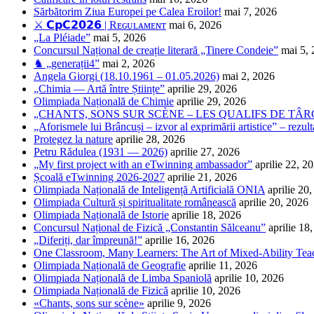
Sărbătorim Ziua Europei pe Calea Eroilor!
mai 7, 2026
⚔️ 𝗖𝗽𝗖𝟮𝟬𝟮𝟲 | Rᴇɢᴜʟᴀᴍᴇɴᴛ
mai 6, 2026
„La Pléiade”
mai 5, 2026
Concursul Național de creație literară „Tinere Condeie”
mai 5,
♞ „generații4”
mai 2, 2026
Angela Giorgi (18.10.1961 – 01.05.2026)
mai 2, 2026
„Chimia — Artă între Științe”
aprilie 29, 2026
Olimpiada Națională de Chimie
aprilie 29, 2026
„CHANTS, SONS SUR SCÈNE – LES QUALIFS DE TÂRG
„Aforismele lui Brâncuși – izvor al exprimării artistice” – rezult
Protegez la nature
aprilie 28, 2026
Petru Rădulea (1931 — 2026)
aprilie 27, 2026
„My first project with an eTwinning ambassador”
aprilie 22, 2
Școală eTwinning 2026-2027
aprilie 21, 2026
Olimpiada Națională de Inteligență Artificială ONIA
aprilie 20
Olimpiada Cultură și spiritualitate românească
aprilie 20, 2026
Olimpiada Națională de Istorie
aprilie 18, 2026
Concursul Național de Fizică „Constantin Sălceanu”
aprilie 18
„Diferiți, dar împreună!”
aprilie 16, 2026
One Classroom, Many Learners: The Art of Mixed-Ability Tea
Olimpiada Națională de Geografie
aprilie 11, 2026
Olimpiada Națională de Limba Spaniolă
aprilie 10, 2026
Olimpiada Națională de Fizică
aprilie 10, 2026
«Chants, sons sur scène»
aprilie 9, 2026