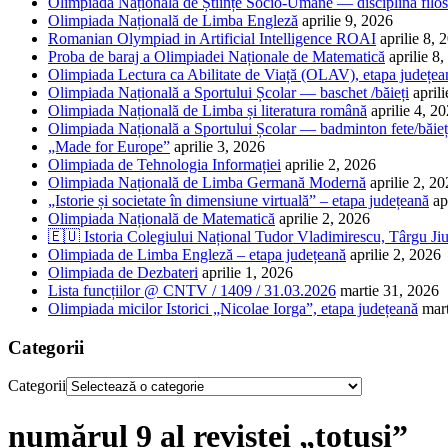
Olimpiada Națională de Științe Socio-Umane — disciplina filos
Olimpiada Națională de Limba Engleză
aprilie 9, 2026
Romanian Olympiad in Artificial Intelligence ROAI
aprilie 8, 
Proba de baraj a Olimpiadei Naționale de Matematică
aprilie 8
Olimpiada Lectura ca Abilitate de Viață (OLAV), etapa județea
Olimpiada Națională a Sportului Școlar — baschet /băieți
april
Olimpiada Națională de Limba și literatura română
aprilie 4, 2
Olimpiada Națională a Sportului Școlar — badminton fete/băieț
„Made for Europe”
aprilie 3, 2026
Olimpiada de Tehnologia Informației
aprilie 2, 2026
Olimpiada Națională de Limba Germană Modernă
aprilie 2, 2
„Istorie și societate în dimensiune virtuală” – etapa județeană
ap
Olimpiada Națională de Matematică
aprilie 2, 2026
🇪🇺 Istoria Colegiului Național Tudor Vladimirescu, Târgu Jiu
Olimpiada de Limba Engleză – etapa județeană
aprilie 2, 2026
Olimpiada de Dezbateri
aprilie 1, 2026
Lista funcțiilor @ CNTV / 1409 / 31.03.2026
martie 31, 2026
Olimpiada micilor Istorici „Nicolae Iorga”, etapa județeană
mar
Categorii
Categorii
numărul 9 al revistei „totuși”