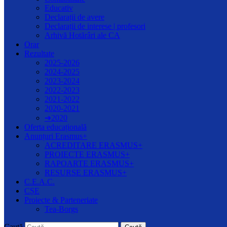
Educativ
Declarații de avere
Declarații de interese | profesori
Arhivă Hotărâri ale CA
Orar
Rezultate
2025-2026
2024-2025
2023-2024
2022-2023
2021-2022
2020-2021
➔2020
Oferta educațională
Anunțuri Erasmus+
ACREDITARE ERASMUS+
PROIECTE ERASMUS+
RAPOARTE ERASMUS+
RESURSE ERASMUS+
C.E.A.C.
CȘE
Proiecte & Parteneriate
Tea-Borgs
Caută