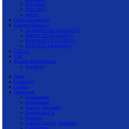
2021-2022
2020-2021
➔2020
Oferta educațională
Anunțuri Erasmus+
ACREDITARE ERASMUS+
PROIECTE ERASMUS+
RAPOARTE ERASMUS+
RESURSE ERASMUS+
C.E.A.C.
CȘE
Proiecte & Parteneriate
Tea-Borgs
Istoric
Conducere
Contact
Documente
Regulamente
Organigrama
Planuri | Autorizații
Hotărâri ale CA
Rapoarte
Comisii | Decizii | Proceduri
Contabilitate