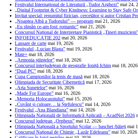
Festivalul Internațional de Literatură „Tudor Arghezi”
mai 24, 
„Digital Footprint & Cyber Kindness: Learning to Stay Safe O
Invitat special: renumitul fizician, cercetător și autor Cristian Pr
„Noaptea Albă a Tudorului” — program
mai 21, 2026
„Eu rămân ce-am fost: romantic”
mai 21, 2026
Concursul Național de Interpretare Pianistică „Tineri muzicieni
INFOEDUCAȚIE 202
mai 20, 2026
Lansare de carte
mai 19, 2026
Festivalul „Lucian Blaga”
mai 19, 2026
Mate+
mai 18, 2026
,,Armonia științelor”
mai 18, 2026
Concursul interjudețean de geografie Ioniță Ichim
mai 18, 2026
“Dual PC”
mai 18, 2026
Cupa Campionilor la tenis de masă
mai 18, 2026
Olimpiada de Securitate Cibernetică
mai 17, 2026
„Arta Sunetelor”
mai 16, 2026
„Made For Europe”
mai 16, 2026
„Memoria Holocaustului”
mai 15, 2026
„Cuvânt și culoare… la Ștefulescu”
mai 14, 2026
Festivalul „Ana Blandiana”
mai 14, 2026
Olimpiada Națională de Informatică Aplicată – AcadNet 2026
Concursul județean „Orpheus”
mai 12, 2026
Olimpiada Națională a Sportului Școlar — baschet /băieți
mai 1
Concursul Național de Chimie ,,Lazăr Edeleanu”
mai 10, 2026
Calificare în lotul restrâns
mai 10, 2026