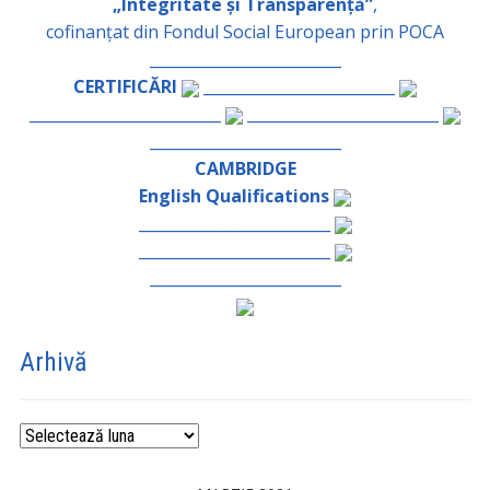
„Integritate și Transparență”
,
cofinanțat din Fondul Social European prin POCA
_________________________
CERTIFICĂRI
_________________________
_________________________
_________________________
_________________________
CAMBRIDGE
English Qualifications
_________________________
_________________________
_________________________
Arhivă
Arhivă