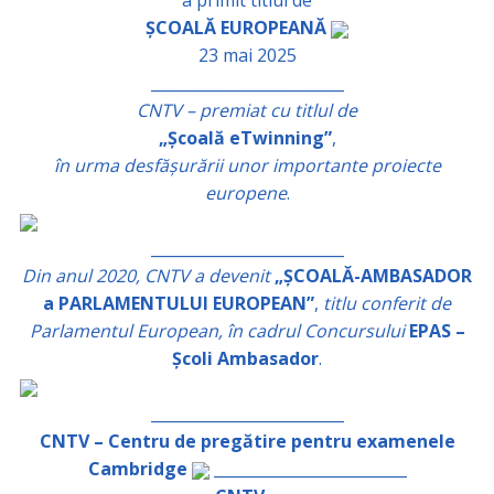
a primit titlul de
ȘCOALĂ EUROPEANĂ
23 mai 2025
_________________________
CNTV – premiat cu titlul de
„Școală eTwinning”
,
în urma desfășurării unor importante proiecte
europene
.
_________________________
Din anul 2020, CNTV a devenit
„ȘCOALĂ-AMBASADOR
a PARLAMENTULUI EUROPEAN”
,
titlu conferit de
Parlamentul European, în cadrul Concursului
EPAS –
Școli Ambasador
.
_________________________
CNTV – Centru de pregătire pentru examenele
Cambridge
_________________________