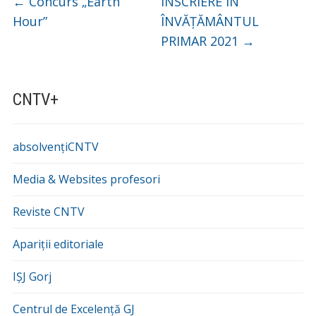
←
Concurs „Earth
ÎNSCRIERE ÎN
Hour”
ÎNVĂȚĂMÂNTUL
PRIMAR 2021
→
CNTV+
absolvențiCNTV
Media & Websites profesori
Reviste CNTV
Apariții editoriale
IȘJ Gorj
Centrul de Excelență GJ