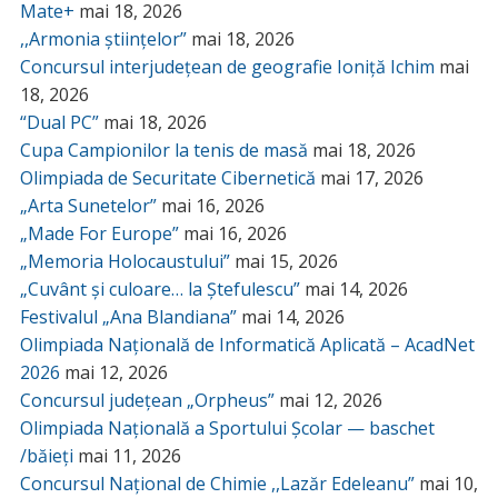
Mate+
mai 18, 2026
,,Armonia științelor”
mai 18, 2026
Concursul interjudețean de geografie Ioniță Ichim
mai
18, 2026
“Dual PC”
mai 18, 2026
Cupa Campionilor la tenis de masă
mai 18, 2026
Olimpiada de Securitate Cibernetică
mai 17, 2026
„Arta Sunetelor”
mai 16, 2026
„Made For Europe”
mai 16, 2026
„Memoria Holocaustului”
mai 15, 2026
„Cuvânt și culoare… la Ștefulescu”
mai 14, 2026
Festivalul „Ana Blandiana”
mai 14, 2026
Olimpiada Națională de Informatică Aplicată – AcadNet
2026
mai 12, 2026
Concursul județean „Orpheus”
mai 12, 2026
Olimpiada Națională a Sportului Școlar — baschet
/băieți
mai 11, 2026
Concursul Național de Chimie ,,Lazăr Edeleanu”
mai 10,