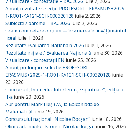
Vizualizare / contestație – BAC2026
iulie 7, 2026
Anunț rezultate selecție PROFESORI – ERASMUS+2025-
1-RO01-KA121-SCH-000320128
iulie 2, 2026
Subiecte / bareme – BAC2026
iulie 2, 2026
Grafic completare opțiuni — înscrierea în învățământul
liceal
iulie 1, 2026
Rezultate Evaluarea Națională 2026
iulie 1, 2026
Rezultate inițiale / Evaluarea Națională
iunie 30, 2026
Vizualizare / contestații EN
iunie 25, 2026
Anunț prelungire selecție PROFESORI –
ERASMUS+2025-1-RO01-KA121-SCH-000320128
iunie
23, 2026
Concursul „Inomedia. Interferențe spirituale”, ediția a
II-a
iunie 20, 2026
Aur pentru Mark Ilieș (7A) la Balcaniada de
Matematică!
iunie 19, 2026
Concursului național „Nicolae Bocșan”
iunie 18, 2026
Olimpiada micilor Istorici ,,Nicolae Iorga”
iunie 16, 2026