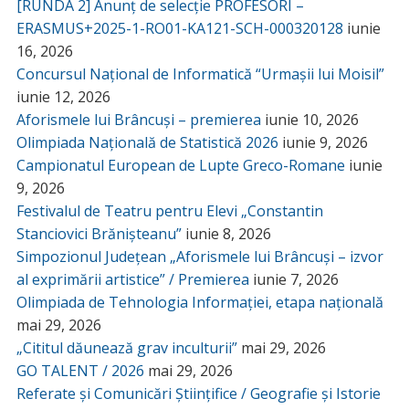
[RUNDA 2] Anunț de selecție PROFESORI –
ERASMUS+2025-1-RO01-KA121-SCH-000320128
iunie
16, 2026
Concursul Național de Informatică “Urmașii lui Moisil”
iunie 12, 2026
Aforismele lui Brâncuși – premierea
iunie 10, 2026
Olimpiada Națională de Statistică 2026
iunie 9, 2026
Campionatul European de Lupte Greco-Romane
iunie
9, 2026
Festivalul de Teatru pentru Elevi „Constantin
Stanciovici Brănișteanu”
iunie 8, 2026
Simpozionul Județean „Aforismele lui Brâncuși – izvor
al exprimării artistice” / Premierea
iunie 7, 2026
Olimpiada de Tehnologia Informației, etapa națională
mai 29, 2026
„Cititul dăunează grav inculturii”
mai 29, 2026
GO TALENT / 2026
mai 29, 2026
Referate și Comunicări Științifice / Geografie și Istorie