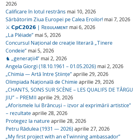
2026
Calificare în lotul restrâns
mai 10, 2026
Sărbătorim Ziua Europei pe Calea Eroilor!
mai 7, 2026
⚔️ 𝗖𝗽𝗖𝟮𝟬𝟮𝟲 | Rᴇɢᴜʟᴀᴍᴇɴᴛ
mai 6, 2026
„La Pléiade”
mai 5, 2026
Concursul Național de creație literară „Tinere
Condeie”
mai 5, 2026
♞ „generații4”
mai 2, 2026
Angela Giorgi (18.10.1961 – 01.05.2026)
mai 2, 2026
„Chimia — Artă între Științe”
aprilie 29, 2026
Olimpiada Națională de Chimie
aprilie 29, 2026
„CHANTS, SONS SUR SCÈNE – LES QUALIFS DE TÂRGU
JIU” – PREMII
aprilie 29, 2026
„Aforismele lui Brâncuși – izvor al exprimării artistice”
– rezultate
aprilie 28, 2026
Protegez la nature
aprilie 28, 2026
Petru Rădulea (1931 — 2026)
aprilie 27, 2026
„My first project with an eTwinning ambassador”