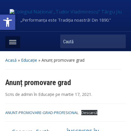
Deschide bara de unelte
„Performanța este Tradiția noastră! Din 1890.”
Caută
Acasă
»
Educație
»
Anunț promovare grad
Anunț promovare grad
Scris de
admin
în
Educație
pe
martie 17, 2021
.
ANUNT-PROMOVARE-GRAD-PROFESIONAL
Descarcă