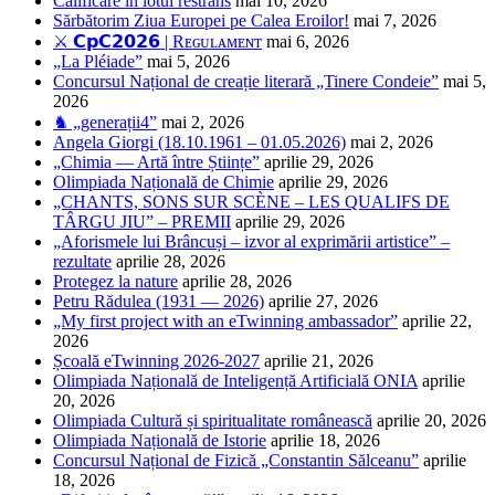
Calificare în lotul restrâns
mai 10, 2026
Sărbătorim Ziua Europei pe Calea Eroilor!
mai 7, 2026
⚔️ 𝗖𝗽𝗖𝟮𝟬𝟮𝟲 | Rᴇɢᴜʟᴀᴍᴇɴᴛ
mai 6, 2026
„La Pléiade”
mai 5, 2026
Concursul Național de creație literară „Tinere Condeie”
mai 5,
2026
♞ „generații4”
mai 2, 2026
Angela Giorgi (18.10.1961 – 01.05.2026)
mai 2, 2026
„Chimia — Artă între Științe”
aprilie 29, 2026
Olimpiada Națională de Chimie
aprilie 29, 2026
„CHANTS, SONS SUR SCÈNE – LES QUALIFS DE
TÂRGU JIU” – PREMII
aprilie 29, 2026
„Aforismele lui Brâncuși – izvor al exprimării artistice” –
rezultate
aprilie 28, 2026
Protegez la nature
aprilie 28, 2026
Petru Rădulea (1931 — 2026)
aprilie 27, 2026
„My first project with an eTwinning ambassador”
aprilie 22,
2026
Școală eTwinning 2026-2027
aprilie 21, 2026
Olimpiada Națională de Inteligență Artificială ONIA
aprilie
20, 2026
Olimpiada Cultură și spiritualitate românească
aprilie 20, 2026
Olimpiada Națională de Istorie
aprilie 18, 2026
Concursul Național de Fizică „Constantin Sălceanu”
aprilie
18, 2026