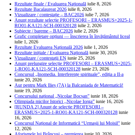
Rezultate finale / Evaluarea Națională
iulie 8, 2026
Rezultate Bacalaureat 2026
iulie 8, 2026
Vizualizare / contestație – BAC2026
iulie 7, 2026
Anunț rezultate selecție PROFESORI – ERASMUS+2025-1-
RO01-KA121-SCH-000320128
iulie 2, 2026
Subiecte / bareme – BAC2026
iulie 2, 2026
Grafic completare opțiuni — înscrierea în învățământul liceal
iulie 1, 2026
Rezultate Evaluarea Națională 2026
iulie 1, 2026
Rezultate inițiale / Evaluarea Națională
iunie 30, 2026
Vizualizare / contestații EN
iunie 25, 2026
Anunț prelungire selecție PROFESORI – ERASMUS+2025-
1-RO01-KA121-SCH-000320128
iunie 23, 2026
Concursul „Inomedia. Interferențe spirituale”, ediția a II-a
iunie 20, 2026
Aur pentru Mark Ilieș (7A) la Balcaniada de Matematică!
iunie 19, 2026
Concursului național „Nicolae Bocșan”
iunie 18, 2026
Olimpiada micilor Istorici ,,Nicolae Iorga”
iunie 16, 2026
[RUNDA 2] Anunț de selecție PROFESORI –
ERASMUS+2025-1-RO01-KA121-SCH-000320128
iunie
16, 2026
Concursul Național de Informatică “Urmașii lui Moisil”
iunie
12, 2026
Aforismele lui Brâncuși – premierea
iunie 10, 2026