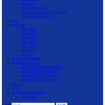
Educativ
Declarații de avere
Declarații de interese | profesori
Arhivă Hotărâri ale CA
Orar
Rezultate
2025-2026
2024-2025
2023-2024
2022-2023
2021-2022
2020-2021
➔2020
Oferta educațională
Anunțuri Erasmus+
ACREDITARE ERASMUS+
PROIECTE ERASMUS+
RAPOARTE ERASMUS+
RESURSE ERASMUS+
C.E.A.C.
CȘE
Proiecte & Parteneriate
Tea-Borgs
Caută