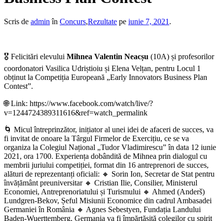
Scris de
admin
în
Concurs
,
Rezultate
pe
iunie 7, 2021
.
🎖 Felicitări elevului
Mihnea Valentin Neacșu
(10A) și profesorilor
coordonatori Vasilica Udriștioiu și Elena Velțan, pentru Locul 1
obținut la Competiția Europeană „Early Innovators Business Plan
Contest”.
🌐 Link: https://www.facebook.com/watch/live/?
v=1244724389311616&ref=watch_permalink
🌀 Micul întreprinzător, inițiator al unei idei de afaceri de succes, va
fi invitat de onoare la Târgul Firmelor de Exercițiu, ce se va
organiza la Colegiul Național „Tudor Vladimirescu” în data 12 iunie
2021, ora 1700. Experiența dobândită de Mihnea prin dialogul cu
membrii juriului competiției, format din 16 antreprenori de succes,
alături de reprezentanți oficiali: 🔸 Sorin Ion, Secretar de Stat pentru
învățământ preuniversitar 🔸 Cristian Ilie, Consilier, Ministerul
Economiei, Antreprenoriatului și Turismului 🔸 Ahmed (Anderš)
Lundgren-Bekov, Șeful Misiunii Economice din cadrul Ambasadei
Germaniei în România 🔸 Agnes Sebestyen, Fundația Landului
Baden-Wuerttemberg, Germania va fi împărtășită colegilor cu spirit