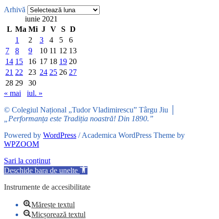
Arhivă
iunie 2021
L
Ma
Mi
J
V
S
D
1
2
3
4
5
6
7
8
9
10
11
12
13
14
15
16
17
18
19
20
21
22
23
24
25
26
27
28
29
30
« mai
iul. »
© Colegiul Național „Tudor Vladimirescu” Târgu Jiu │
„Performanța este Tradiția noastră! Din 1890.”
Powered by
WordPress
/ Academica WordPress Theme by
WPZOOM
Sari la conținut
Deschide bara de unelte
Instrumente de accesibilitate
Mărește textul
Micșorează textul