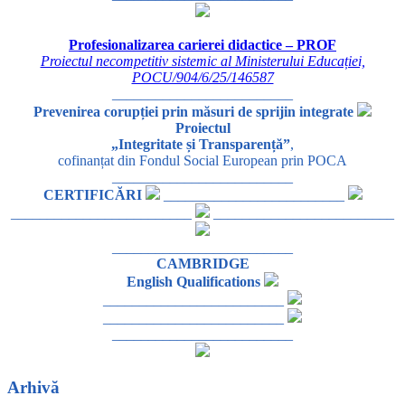
Profesionalizarea carierei didactice – PROF
Proiectul necompetitiv sistemic al Ministerului Educației,
POCU/904/6/25/146587
_________________________
Prevenirea corupției prin măsuri de sprijin integrate
Proiectul
„Integritate și Transparență”
,
cofinanțat din Fondul Social European prin POCA
_________________________
CERTIFICĂRI
_________________________
_________________________
_________________________
_________________________
CAMBRIDGE
English Qualifications
_________________________
_________________________
_________________________
Arhivă