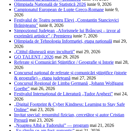
Olimpiada Națională de Statistică 2026
iunie 9, 2026
Campionatul European de Lupte Greco-Romane
iunie 9,
2026
Festivalul de Teatru pentru Elevi „Constantin Stanciovici
Brănișteanu”
iunie 8, 2026
Simpozionul Județean „Aforismele lui Brâncuși – izvor al
exprimării artistice” / Premierea
iunie 7, 2026
Olimpiada de Tehnologia Informației, etapa națională
mai 29,
2026
„Cititul dăunează grav inculturii”
mai 29, 2026
GO TALENT / 2026
mai 29, 2026
Referate și Comunicări Științifice / Geografie și Istorie
mai 28,
2026
Concursul național de referate și comunicări științifice (istorie
& geografie) – etapa județeană
mai 27, 2026
Concursul Regional de Limba Germană „Johann Wolfgang
Goethe”
mai 26, 2026
Festivalul Internațional de Literatură „Tudor Arghezi”
mai 24,
2026
„Digital Footprint & Cyber Kindness: Learning to Stay Safe
Online”
mai 23, 2026
Invitat special: renumitul fizician, cercetător și autor Cristian
Presură
mai 23, 2026
„Noaptea Albă a Tudorului” — program
mai 21, 2026
„Eu rămân ce-am fost: romantic”
mai 21, 2026