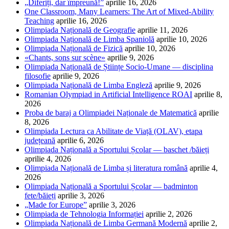
„Diferiți, dar împreună!”
aprilie 16, 2026
One Classroom, Many Learners: The Art of Mixed-Ability
Teaching
aprilie 16, 2026
Olimpiada Națională de Geografie
aprilie 11, 2026
Olimpiada Națională de Limba Spaniolă
aprilie 10, 2026
Olimpiada Națională de Fizică
aprilie 10, 2026
«Chants, sons sur scène»
aprilie 9, 2026
Olimpiada Națională de Științe Socio-Umane — disciplina
filosofie
aprilie 9, 2026
Olimpiada Națională de Limba Engleză
aprilie 9, 2026
Romanian Olympiad in Artificial Intelligence ROAI
aprilie 8,
2026
Proba de baraj a Olimpiadei Naționale de Matematică
aprilie
8, 2026
Olimpiada Lectura ca Abilitate de Viață (OLAV), etapa
județeană
aprilie 6, 2026
Olimpiada Națională a Sportului Școlar — baschet /băieți
aprilie 4, 2026
Olimpiada Națională de Limba și literatura română
aprilie 4,
2026
Olimpiada Națională a Sportului Școlar — badminton
fete/băieți
aprilie 3, 2026
„Made for Europe”
aprilie 3, 2026
Olimpiada de Tehnologia Informației
aprilie 2, 2026
Olimpiada Națională de Limba Germană Modernă
aprilie 2,