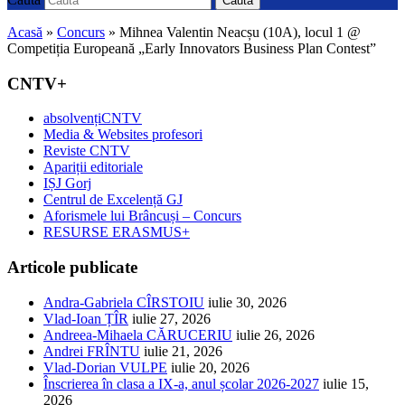
Caută
Acasă
»
Concurs
»
Mihnea Valentin Neacșu (10A), locul 1 @
Competiția Europeană „Early Innovators Business Plan Contest”
CNTV+
absolvențiCNTV
Media & Websites profesori
Reviste CNTV
Apariții editoriale
IȘJ Gorj
Centrul de Excelență GJ
Aforismele lui Brâncuși – Concurs
RESURSE ERASMUS+
Articole publicate
Andra-Gabriela CÎRSTOIU
iulie 30, 2026
Vlad-Ioan ȚÎR
iulie 27, 2026
Andreea-Mihaela CĂRUCERIU
iulie 26, 2026
Andrei FRÎNTU
iulie 21, 2026
Vlad-Dorian VULPE
iulie 20, 2026
Înscrierea în clasa a IX-a, anul școlar 2026-2027
iulie 15,
2026