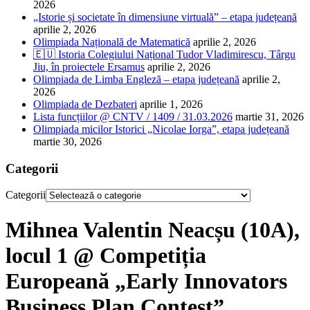
2026
„Istorie și societate în dimensiune virtuală” – etapa județeană
aprilie 2, 2026
Olimpiada Națională de Matematică
aprilie 2, 2026
🇪🇺 Istoria Colegiului Național Tudor Vladimirescu, Târgu
Jiu, în proiectele Ersamus
aprilie 2, 2026
Olimpiada de Limba Engleză – etapa județeană
aprilie 2,
2026
Olimpiada de Dezbateri
aprilie 1, 2026
Lista funcțiilor @ CNTV / 1409 / 31.03.2026
martie 31, 2026
Olimpiada micilor Istorici „Nicolae Iorga”, etapa județeană
martie 30, 2026
Categorii
Categorii
Mihnea Valentin Neacșu (10A),
locul 1 @ Competiția
Europeană „Early Innovators
Business Plan Contest”