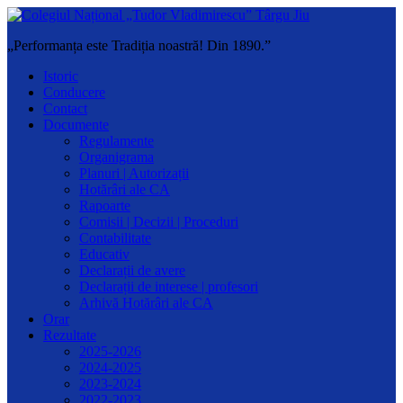
„Performanța este Tradiția noastră! Din 1890.”
Istoric
Conducere
Contact
Documente
Regulamente
Organigrama
Planuri | Autorizații
Hotărâri ale CA
Rapoarte
Comisii | Decizii | Proceduri
Contabilitate
Educativ
Declarații de avere
Declarații de interese | profesori
Arhivă Hotărâri ale CA
Orar
Rezultate
2025-2026
2024-2025
2023-2024
2022-2023