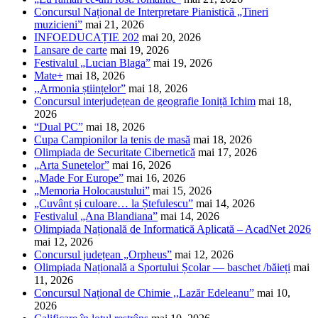
Concursul Național de Interpretare Pianistică „Tineri
muzicieni”
mai 21, 2026
INFOEDUCAȚIE 202
mai 20, 2026
Lansare de carte
mai 19, 2026
Festivalul „Lucian Blaga”
mai 19, 2026
Mate+
mai 18, 2026
,,Armonia științelor”
mai 18, 2026
Concursul interjudețean de geografie Ioniță Ichim
mai 18,
2026
“Dual PC”
mai 18, 2026
Cupa Campionilor la tenis de masă
mai 18, 2026
Olimpiada de Securitate Cibernetică
mai 17, 2026
„Arta Sunetelor”
mai 16, 2026
„Made For Europe”
mai 16, 2026
„Memoria Holocaustului”
mai 15, 2026
„Cuvânt și culoare… la Ștefulescu”
mai 14, 2026
Festivalul „Ana Blandiana”
mai 14, 2026
Olimpiada Națională de Informatică Aplicată – AcadNet 2026
mai 12, 2026
Concursul județean „Orpheus”
mai 12, 2026
Olimpiada Națională a Sportului Școlar — baschet /băieți
mai
11, 2026
Concursul Național de Chimie ,,Lazăr Edeleanu”
mai 10,
2026