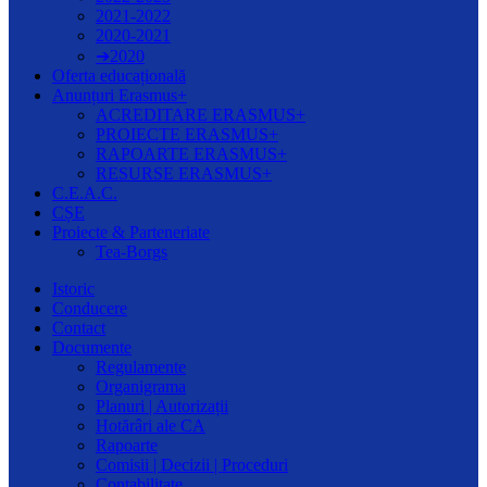
2021-2022
2020-2021
➔2020
Oferta educațională
Anunțuri Erasmus+
ACREDITARE ERASMUS+
PROIECTE ERASMUS+
RAPOARTE ERASMUS+
RESURSE ERASMUS+
C.E.A.C.
CȘE
Proiecte & Parteneriate
Tea-Borgs
Istoric
Conducere
Contact
Documente
Regulamente
Organigrama
Planuri | Autorizații
Hotărâri ale CA
Rapoarte
Comisii | Decizii | Proceduri
Contabilitate