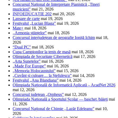
Concursul Național de Interpretare Pianistică „Tineri
muzicieni”
mai 21, 2026
INFOEDUCAȚIE 202
mai 20, 2026
Lansare de carte
mai 19, 2026
Festivalul „Lucian Blaga”
mai 19, 2026
Mate+
mai 18, 2026
,,Armonia științelor”
mai 18, 2026
Concursul interjudețean de geografie Ioniță Ichim
mai 18,
2026
“Dual PC”
mai 18, 2026
Cupa Campionilor la tenis de masă
mai 18, 2026
Olimpiada de Securitate Cibernetică
mai 17, 2026
„Arta Sunetelor”
mai 16, 2026
„Made For Europe”
mai 16, 2026
„Memoria Holocaustului”
mai 15, 2026
„Cuvânt și culoare… la Ștefulescu”
mai 14, 2026
Festivalul „Ana Blandiana”
mai 14, 2026
Olimpiada Națională de Informatică Aplicată – AcadNet 2026
mai 12, 2026
Concursul județean „Orpheus”
mai 12, 2026
Olimpiada Națională a Sportului Școlar — baschet /băieți
mai
11, 2026
Concursul Național de Chimie ,,Lazăr Edeleanu”
mai 10,
2026