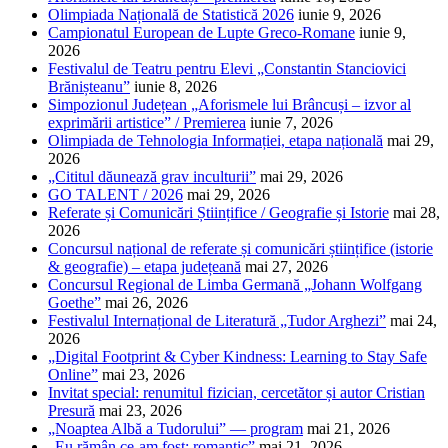
Olimpiada Națională de Statistică 2026
iunie 9, 2026
Campionatul European de Lupte Greco-Romane
iunie 9,
2026
Festivalul de Teatru pentru Elevi „Constantin Stanciovici
Brănișteanu”
iunie 8, 2026
Simpozionul Județean „Aforismele lui Brâncuși – izvor al
exprimării artistice” / Premierea
iunie 7, 2026
Olimpiada de Tehnologia Informației, etapa națională
mai 29,
2026
„Cititul dăunează grav inculturii”
mai 29, 2026
GO TALENT / 2026
mai 29, 2026
Referate și Comunicări Științifice / Geografie și Istorie
mai 28,
2026
Concursul național de referate și comunicări științifice (istorie
& geografie) – etapa județeană
mai 27, 2026
Concursul Regional de Limba Germană „Johann Wolfgang
Goethe”
mai 26, 2026
Festivalul Internațional de Literatură „Tudor Arghezi”
mai 24,
2026
„Digital Footprint & Cyber Kindness: Learning to Stay Safe
Online”
mai 23, 2026
Invitat special: renumitul fizician, cercetător și autor Cristian
Presură
mai 23, 2026
„Noaptea Albă a Tudorului” — program
mai 21, 2026
„Eu rămân ce-am fost: romantic”
mai 21, 2026