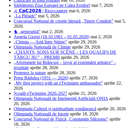
Calificare în lotul restrâns
mai 10, 2026
Sărbătorim Ziua Europei pe Calea Eroilor!
mai 7, 2026
⚔️ 𝗖𝗽𝗖𝟮𝟬𝟮𝟲 | Rᴇɢᴜʟᴀᴍᴇɴᴛ
mai 6, 2026
„La Pléiade”
mai 5, 2026
Concursul Național de creație literară „Tinere Condeie”
mai 5,
2026
♞ „generații4”
mai 2, 2026
Angela Giorgi (18.10.1961 – 01.05.2026)
mai 2, 2026
„Chimia — Artă între Științe”
aprilie 29, 2026
Olimpiada Națională de Chimie
aprilie 29, 2026
„CHANTS, SONS SUR SCÈNE – LES QUALIFS DE
TÂRGU JIU” – PREMII
aprilie 29, 2026
„Aforismele lui Brâncuși – izvor al exprimării artistice” –
rezultate
aprilie 28, 2026
Protegez la nature
aprilie 28, 2026
Petru Rădulea (1931 — 2026)
aprilie 27, 2026
„My first project with an eTwinning ambassador”
aprilie 22,
2026
Școală eTwinning 2026-2027
aprilie 21, 2026
Olimpiada Națională de Inteligență Artificială ONIA
aprilie
20, 2026
Olimpiada Cultură și spiritualitate românească
aprilie 20, 2026
Olimpiada Națională de Istorie
aprilie 18, 2026
Concursul Național de Fizică „Constantin Sălceanu”
aprilie
18, 2026