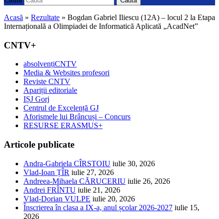
Caută
Acasă
»
Rezultate
»
Bogdan Gabriel Iliescu (12A) – locul 2 la Etapa
Internațională a Olimpiadei de Informatică Aplicată „AcadNet”
CNTV+
absolvențiCNTV
Media & Websites profesori
Reviste CNTV
Apariții editoriale
IȘJ Gorj
Centrul de Excelență GJ
Aforismele lui Brâncuși – Concurs
RESURSE ERASMUS+
Articole publicate
Andra-Gabriela CÎRSTOIU
iulie 30, 2026
Vlad-Ioan ȚÎR
iulie 27, 2026
Andreea-Mihaela CĂRUCERIU
iulie 26, 2026
Andrei FRÎNTU
iulie 21, 2026
Vlad-Dorian VULPE
iulie 20, 2026
Înscrierea în clasa a IX-a, anul școlar 2026-2027
iulie 15,
2026