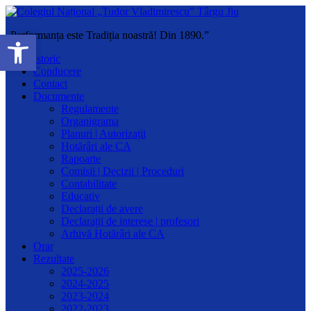
Deschide bara de unelte
„Performanța este Tradiția noastră! Din 1890.”
Istoric
Conducere
Contact
Documente
Regulamente
Organigrama
Planuri | Autorizații
Hotărâri ale CA
Rapoarte
Comisii | Decizii | Proceduri
Contabilitate
Educativ
Declarații de avere
Declarații de interese | profesori
Arhivă Hotărâri ale CA
Orar
Rezultate
2025-2026
2024-2025
2023-2024
2022-2023