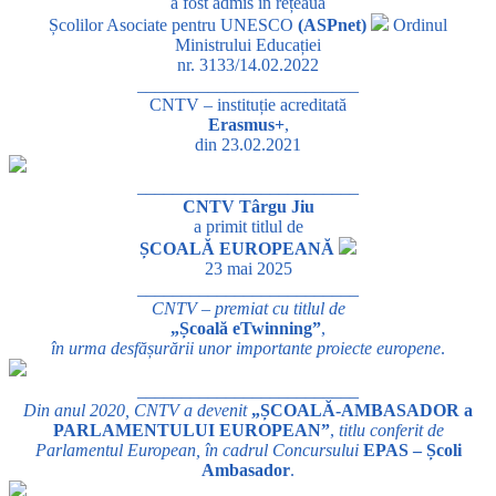
a fost admis în rețeaua
Școlilor Asociate pentru UNESCO
(ASPnet)
Ordinul
Ministrului Educației
nr. 3133/14.02.2022
_________________________
CNTV – instituție acreditată
Erasmus+
,
din 23.02.2021
_________________________
CNTV Târgu Jiu
a primit titlul de
ȘCOALĂ EUROPEANĂ
23 mai 2025
_________________________
CNTV – premiat cu titlul de
„Școală eTwinning”
,
în urma desfășurării unor importante proiecte europene
.
_________________________
Din anul 2020, CNTV a devenit
„ȘCOALĂ-AMBASADOR a
PARLAMENTULUI EUROPEAN”
,
titlu conferit de
Parlamentul European, în cadrul Concursului
EPAS – Școli
Ambasador
.