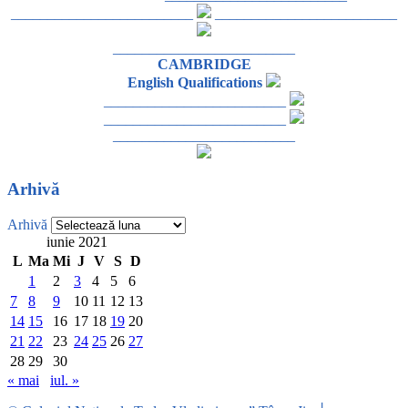
_________________________
_________________________
_________________________
CAMBRIDGE
English Qualifications
_________________________
_________________________
_________________________
Arhivă
Arhivă
iunie 2021
L
Ma
Mi
J
V
S
D
1
2
3
4
5
6
7
8
9
10
11
12
13
14
15
16
17
18
19
20
21
22
23
24
25
26
27
28
29
30
« mai
iul. »