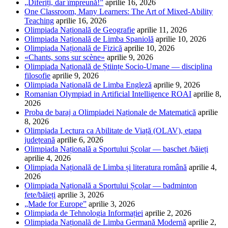
„Diferiți, dar împreună!”
aprilie 16, 2026
One Classroom, Many Learners: The Art of Mixed-Ability
Teaching
aprilie 16, 2026
Olimpiada Națională de Geografie
aprilie 11, 2026
Olimpiada Națională de Limba Spaniolă
aprilie 10, 2026
Olimpiada Națională de Fizică
aprilie 10, 2026
«Chants, sons sur scène»
aprilie 9, 2026
Olimpiada Națională de Științe Socio-Umane — disciplina
filosofie
aprilie 9, 2026
Olimpiada Națională de Limba Engleză
aprilie 9, 2026
Romanian Olympiad in Artificial Intelligence ROAI
aprilie 8,
2026
Proba de baraj a Olimpiadei Naționale de Matematică
aprilie
8, 2026
Olimpiada Lectura ca Abilitate de Viață (OLAV), etapa
județeană
aprilie 6, 2026
Olimpiada Națională a Sportului Școlar — baschet /băieți
aprilie 4, 2026
Olimpiada Națională de Limba și literatura română
aprilie 4,
2026
Olimpiada Națională a Sportului Școlar — badminton
fete/băieți
aprilie 3, 2026
„Made for Europe”
aprilie 3, 2026
Olimpiada de Tehnologia Informației
aprilie 2, 2026
Olimpiada Națională de Limba Germană Modernă
aprilie 2,