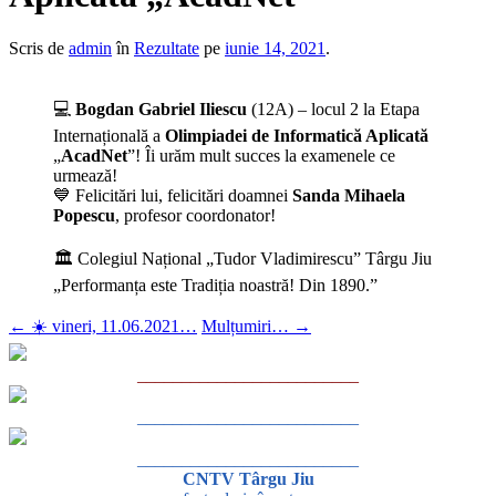
Scris de
admin
în
Rezultate
pe
iunie 14, 2021
.
💻
Bogdan Gabriel Iliescu
(12A) – locul 2 la Etapa
Internațională a
Olimpiadei de Informatică Aplicată
„
AcadNet
”! Îi urăm mult succes la examenele ce
urmează!
💙 Felicitări lui, felicitări doamnei
Sanda Mihaela
Popescu
, profesor coordonator!
🏛 Colegiul Național „Tudor Vladimirescu” Târgu Jiu
„Performanța este Tradiția noastră! Din 1890.”
←
☀️ vineri, 11.06.2021…
Mulțumiri…
→
_________________________
_________________________
_________________________
CNTV Târgu Jiu