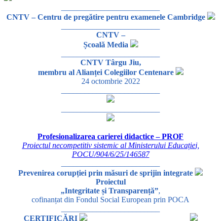
_________________________
CNTV – Centru de pregătire pentru examenele Cambridge
_________________________
CNTV –
Școală Media
_________________________
CNTV Târgu Jiu,
membru al Alianței Colegiilor Centenare
24 octombrie 2022
_________________________
_________________________
Profesionalizarea carierei didactice – PROF
Proiectul necompetitiv sistemic al Ministerului Educației,
POCU/904/6/25/146587
_________________________
Prevenirea corupției prin măsuri de sprijin integrate
Proiectul
„Integritate și Transparență”
,
cofinanțat din Fondul Social European prin POCA
_________________________
CERTIFICĂRI
_________________________