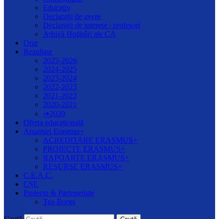
Educativ
Declarații de avere
Declarații de interese | profesori
Arhivă Hotărâri ale CA
Orar
Rezultate
2025-2026
2024-2025
2023-2024
2022-2023
2021-2022
2020-2021
➔2020
Oferta educațională
Anunțuri Erasmus+
ACREDITARE ERASMUS+
PROIECTE ERASMUS+
RAPOARTE ERASMUS+
RESURSE ERASMUS+
C.E.A.C.
CȘE
Proiecte & Parteneriate
Tea-Borgs
Caută