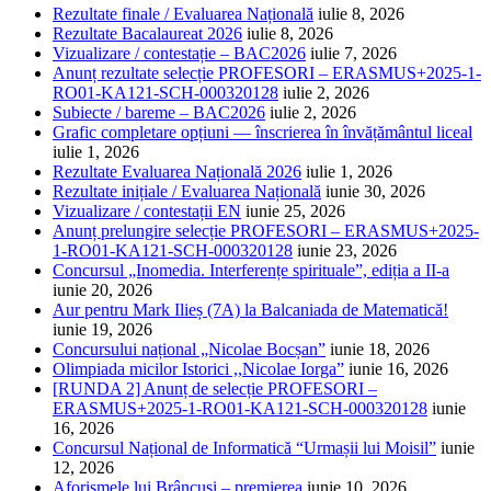
Rezultate finale / Evaluarea Națională
iulie 8, 2026
Rezultate Bacalaureat 2026
iulie 8, 2026
Vizualizare / contestație – BAC2026
iulie 7, 2026
Anunț rezultate selecție PROFESORI – ERASMUS+2025-1-
RO01-KA121-SCH-000320128
iulie 2, 2026
Subiecte / bareme – BAC2026
iulie 2, 2026
Grafic completare opțiuni — înscrierea în învățământul liceal
iulie 1, 2026
Rezultate Evaluarea Națională 2026
iulie 1, 2026
Rezultate inițiale / Evaluarea Națională
iunie 30, 2026
Vizualizare / contestații EN
iunie 25, 2026
Anunț prelungire selecție PROFESORI – ERASMUS+2025-
1-RO01-KA121-SCH-000320128
iunie 23, 2026
Concursul „Inomedia. Interferențe spirituale”, ediția a II-a
iunie 20, 2026
Aur pentru Mark Ilieș (7A) la Balcaniada de Matematică!
iunie 19, 2026
Concursului național „Nicolae Bocșan”
iunie 18, 2026
Olimpiada micilor Istorici ,,Nicolae Iorga”
iunie 16, 2026
[RUNDA 2] Anunț de selecție PROFESORI –
ERASMUS+2025-1-RO01-KA121-SCH-000320128
iunie
16, 2026
Concursul Național de Informatică “Urmașii lui Moisil”
iunie
12, 2026
Aforismele lui Brâncuși – premierea
iunie 10, 2026