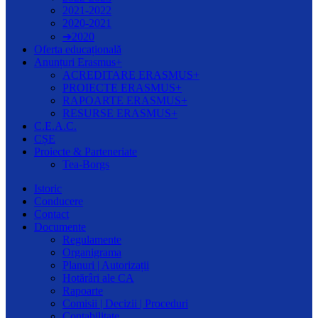
2021-2022
2020-2021
➔2020
Oferta educațională
Anunțuri Erasmus+
ACREDITARE ERASMUS+
PROIECTE ERASMUS+
RAPOARTE ERASMUS+
RESURSE ERASMUS+
C.E.A.C.
CȘE
Proiecte & Parteneriate
Tea-Borgs
Istoric
Conducere
Contact
Documente
Regulamente
Organigrama
Planuri | Autorizații
Hotărâri ale CA
Rapoarte
Comisii | Decizii | Proceduri
Contabilitate