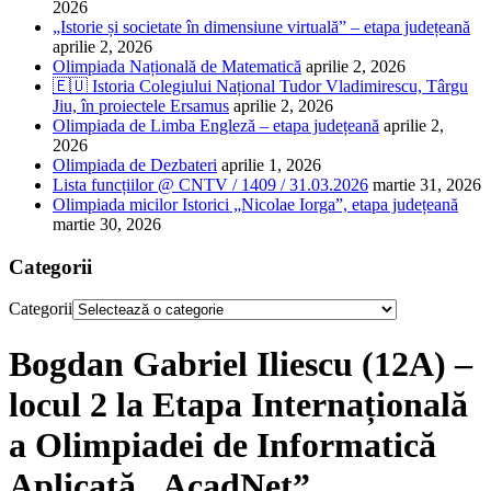
2026
„Istorie și societate în dimensiune virtuală” – etapa județeană
aprilie 2, 2026
Olimpiada Națională de Matematică
aprilie 2, 2026
🇪🇺 Istoria Colegiului Național Tudor Vladimirescu, Târgu
Jiu, în proiectele Ersamus
aprilie 2, 2026
Olimpiada de Limba Engleză – etapa județeană
aprilie 2,
2026
Olimpiada de Dezbateri
aprilie 1, 2026
Lista funcțiilor @ CNTV / 1409 / 31.03.2026
martie 31, 2026
Olimpiada micilor Istorici „Nicolae Iorga”, etapa județeană
martie 30, 2026
Categorii
Categorii
Bogdan Gabriel Iliescu (12A) –
locul 2 la Etapa Internațională
a Olimpiadei de Informatică
Aplicată „AcadNet”