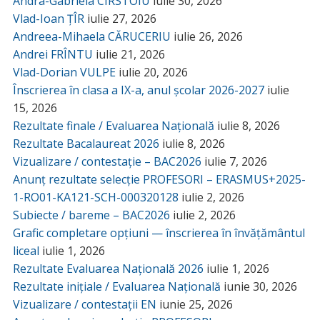
Andra-Gabriela CÎRSTOIU
iulie 30, 2026
Vlad-Ioan ȚÎR
iulie 27, 2026
Andreea-Mihaela CĂRUCERIU
iulie 26, 2026
Andrei FRÎNTU
iulie 21, 2026
Vlad-Dorian VULPE
iulie 20, 2026
Înscrierea în clasa a IX-a, anul școlar 2026-2027
iulie
15, 2026
Rezultate finale / Evaluarea Națională
iulie 8, 2026
Rezultate Bacalaureat 2026
iulie 8, 2026
Vizualizare / contestație – BAC2026
iulie 7, 2026
Anunț rezultate selecție PROFESORI – ERASMUS+2025-
1-RO01-KA121-SCH-000320128
iulie 2, 2026
Subiecte / bareme – BAC2026
iulie 2, 2026
Grafic completare opțiuni — înscrierea în învățământul
liceal
iulie 1, 2026
Rezultate Evaluarea Națională 2026
iulie 1, 2026
Rezultate inițiale / Evaluarea Națională
iunie 30, 2026
Vizualizare / contestații EN
iunie 25, 2026