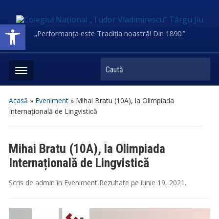
Deschide bara de unelte
„Performanța este Tradiția noastră! Din 1890.”
Caută
Acasă
»
Eveniment
»
Mihai Bratu (10A), la Olimpiada
Internațională de Lingvistică
Mihai Bratu (10A), la Olimpiada
Internațională de Lingvistică
Scris de
admin
în
Eveniment
,
Rezultate
pe
iunie 19, 2021
.