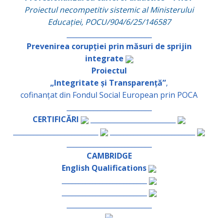
Proiectul necompetitiv sistemic al Ministerului
Educației, POCU/904/6/25/146587
_________________________
Prevenirea corupției prin măsuri de sprijin
integrate
Proiectul
„Integritate și Transparență”
,
cofinanțat din Fondul Social European prin POCA
_________________________
CERTIFICĂRI
_________________________
_________________________
_________________________
_________________________
CAMBRIDGE
English Qualifications
_________________________
_________________________
_________________________