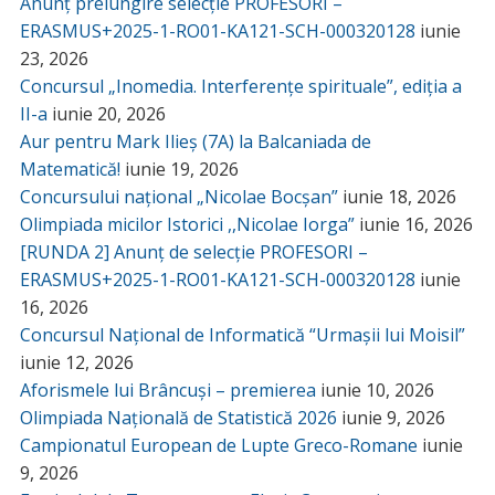
Anunț prelungire selecție PROFESORI –
ERASMUS+2025-1-RO01-KA121-SCH-000320128
iunie
23, 2026
Concursul „Inomedia. Interferențe spirituale”, ediția a
II-a
iunie 20, 2026
Aur pentru Mark Ilieș (7A) la Balcaniada de
Matematică!
iunie 19, 2026
Concursului național „Nicolae Bocșan”
iunie 18, 2026
Olimpiada micilor Istorici ,,Nicolae Iorga”
iunie 16, 2026
[RUNDA 2] Anunț de selecție PROFESORI –
ERASMUS+2025-1-RO01-KA121-SCH-000320128
iunie
16, 2026
Concursul Național de Informatică “Urmașii lui Moisil”
iunie 12, 2026
Aforismele lui Brâncuși – premierea
iunie 10, 2026
Olimpiada Națională de Statistică 2026
iunie 9, 2026
Campionatul European de Lupte Greco-Romane
iunie
9, 2026