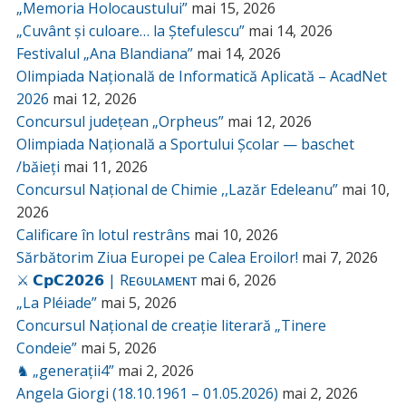
„Memoria Holocaustului”
mai 15, 2026
„Cuvânt și culoare… la Ștefulescu”
mai 14, 2026
Festivalul „Ana Blandiana”
mai 14, 2026
Olimpiada Națională de Informatică Aplicată – AcadNet
2026
mai 12, 2026
Concursul județean „Orpheus”
mai 12, 2026
Olimpiada Națională a Sportului Școlar — baschet
/băieți
mai 11, 2026
Concursul Național de Chimie ,,Lazăr Edeleanu”
mai 10,
2026
Calificare în lotul restrâns
mai 10, 2026
Sărbătorim Ziua Europei pe Calea Eroilor!
mai 7, 2026
⚔️ 𝗖𝗽𝗖𝟮𝟬𝟮𝟲 | Rᴇɢᴜʟᴀᴍᴇɴᴛ
mai 6, 2026
„La Pléiade”
mai 5, 2026
Concursul Național de creație literară „Tinere
Condeie”
mai 5, 2026
♞ „generații4”
mai 2, 2026
Angela Giorgi (18.10.1961 – 01.05.2026)
mai 2, 2026