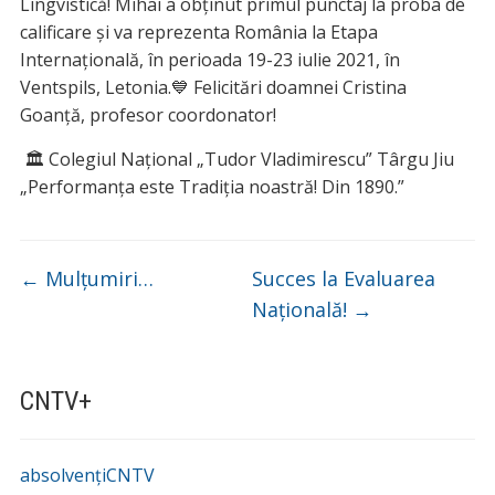
Lingvistică! Mihai a obținut primul punctaj la proba de
calificare și va reprezenta România la Etapa
Internațională, în perioada 19-23 iulie 2021, în
Ventspils, Letonia.💙 Felicitări doamnei Cristina
Goanță, profesor coordonator!
🏛 Colegiul Național „Tudor Vladimirescu” Târgu Jiu
„Performanța este Tradiția noastră! Din 1890.”
←
Mulțumiri…
Succes la Evaluarea
Națională!
→
CNTV+
absolvențiCNTV