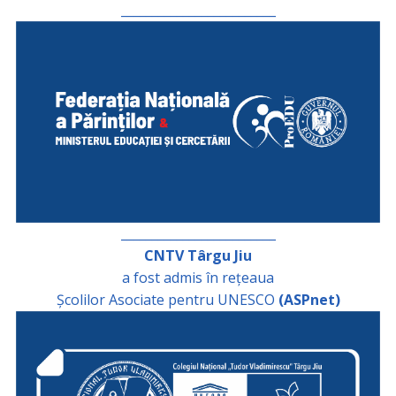
_________________________
_________________________
CNTV Târgu Jiu
a fost admis în rețeaua
Școlilor Asociate pentru UNESCO
(ASPnet)