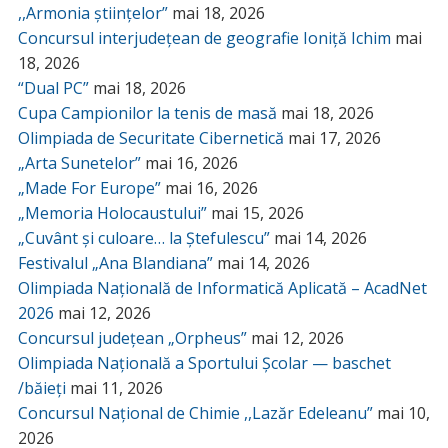
,,Armonia științelor”
mai 18, 2026
Concursul interjudețean de geografie Ioniță Ichim
mai
18, 2026
“Dual PC”
mai 18, 2026
Cupa Campionilor la tenis de masă
mai 18, 2026
Olimpiada de Securitate Cibernetică
mai 17, 2026
„Arta Sunetelor”
mai 16, 2026
„Made For Europe”
mai 16, 2026
„Memoria Holocaustului”
mai 15, 2026
„Cuvânt și culoare… la Ștefulescu”
mai 14, 2026
Festivalul „Ana Blandiana”
mai 14, 2026
Olimpiada Națională de Informatică Aplicată – AcadNet
2026
mai 12, 2026
Concursul județean „Orpheus”
mai 12, 2026
Olimpiada Națională a Sportului Școlar — baschet
/băieți
mai 11, 2026
Concursul Național de Chimie ,,Lazăr Edeleanu”
mai 10,
2026