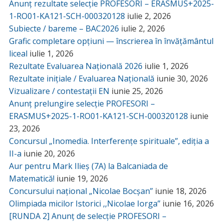
Anunț rezultate selecție PROFESORI – ERASMUS+2025-
1-RO01-KA121-SCH-000320128
iulie 2, 2026
Subiecte / bareme – BAC2026
iulie 2, 2026
Grafic completare opțiuni — înscrierea în învățământul
liceal
iulie 1, 2026
Rezultate Evaluarea Națională 2026
iulie 1, 2026
Rezultate inițiale / Evaluarea Națională
iunie 30, 2026
Vizualizare / contestații EN
iunie 25, 2026
Anunț prelungire selecție PROFESORI –
ERASMUS+2025-1-RO01-KA121-SCH-000320128
iunie
23, 2026
Concursul „Inomedia. Interferențe spirituale”, ediția a
II-a
iunie 20, 2026
Aur pentru Mark Ilieș (7A) la Balcaniada de
Matematică!
iunie 19, 2026
Concursului național „Nicolae Bocșan”
iunie 18, 2026
Olimpiada micilor Istorici ,,Nicolae Iorga”
iunie 16, 2026
[RUNDA 2] Anunț de selecție PROFESORI –