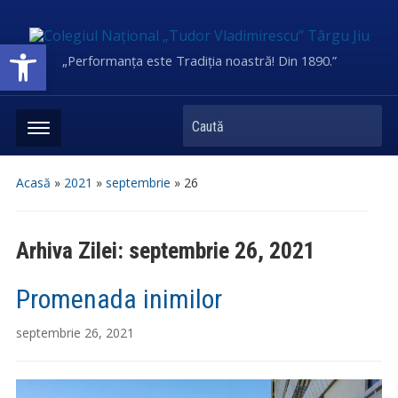
Deschide bara de unelte
„Performanța este Tradiția noastră! Din 1890.”
Caută
Acasă
»
2021
»
septembrie
»
26
Arhiva Zilei:
septembrie 26, 2021
Promenada inimilor
septembrie 26, 2021