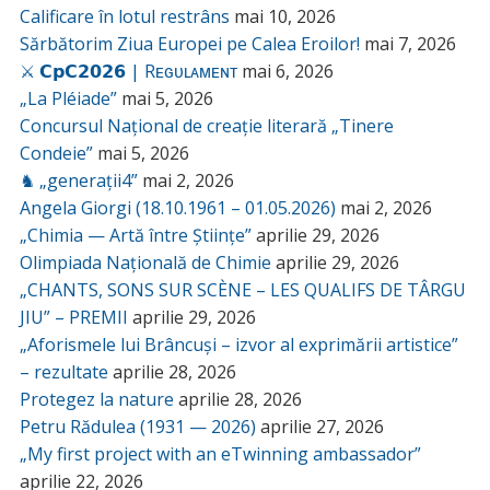
Calificare în lotul restrâns
mai 10, 2026
Sărbătorim Ziua Europei pe Calea Eroilor!
mai 7, 2026
⚔️ 𝗖𝗽𝗖𝟮𝟬𝟮𝟲 | Rᴇɢᴜʟᴀᴍᴇɴᴛ
mai 6, 2026
„La Pléiade”
mai 5, 2026
Concursul Național de creație literară „Tinere
Condeie”
mai 5, 2026
♞ „generații4”
mai 2, 2026
Angela Giorgi (18.10.1961 – 01.05.2026)
mai 2, 2026
„Chimia — Artă între Științe”
aprilie 29, 2026
Olimpiada Națională de Chimie
aprilie 29, 2026
„CHANTS, SONS SUR SCÈNE – LES QUALIFS DE TÂRGU
JIU” – PREMII
aprilie 29, 2026
„Aforismele lui Brâncuși – izvor al exprimării artistice”
– rezultate
aprilie 28, 2026
Protegez la nature
aprilie 28, 2026
Petru Rădulea (1931 — 2026)
aprilie 27, 2026
„My first project with an eTwinning ambassador”
aprilie 22, 2026