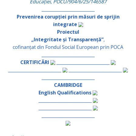
Educației, POCU/904/6/25/146587
_________________________
Prevenirea corupției prin măsuri de sprijin
integrate
Proiectul
„Integritate și Transparență”
,
cofinanțat din Fondul Social European prin POCA
_________________________
CERTIFICĂRI
_________________________
_________________________
_________________________
_________________________
CAMBRIDGE
English Qualifications
_________________________
_________________________
_________________________