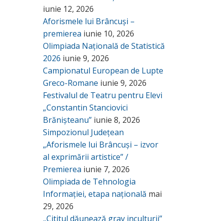
iunie 12, 2026
Aforismele lui Brâncuși –
premierea
iunie 10, 2026
Olimpiada Națională de Statistică
2026
iunie 9, 2026
Campionatul European de Lupte
Greco-Romane
iunie 9, 2026
Festivalul de Teatru pentru Elevi
„Constantin Stanciovici
Brănișteanu”
iunie 8, 2026
Simpozionul Județean
„Aforismele lui Brâncuși – izvor
al exprimării artistice” /
Premierea
iunie 7, 2026
Olimpiada de Tehnologia
Informației, etapa națională
mai
29, 2026
„Cititul dăunează grav inculturii”