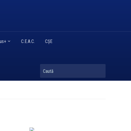
mus+
C.E.A.C.
CȘE
Caută