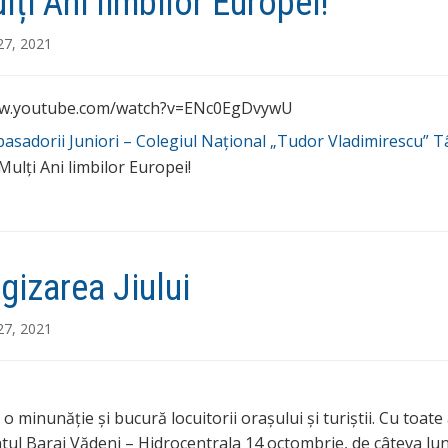
lți Ani limbilor Europei!
27, 2021
ww.youtube.com/watch?v=ENc0EgDvywU
asadorii Juniori – Colegiul Național „Tudor Vladimirescu” T
ulți Ani limbilor Europei!
gizarea Jiului
27, 2021
e o minunăție și bucură locuitorii orașului și turiștii. Cu toat
ul Baraj Vădeni – Hidrocentrala 14 octombrie, de câteva lun