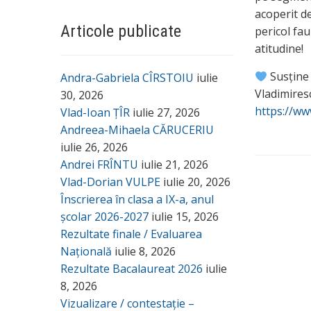
acoperit de
Articole publicate
pericol fau
atitudine!
Susține 
Andra-Gabriela CÎRSTOIU
iulie
Vladimires
30, 2026
https://ww
Vlad-Ioan ȚÎR
iulie 27, 2026
Andreea-Mihaela CĂRUCERIU
iulie 26, 2026
Andrei FRÎNTU
iulie 21, 2026
Vlad-Dorian VULPE
iulie 20, 2026
Înscrierea în clasa a IX-a, anul
școlar 2026-2027
iulie 15, 2026
Rezultate finale / Evaluarea
Națională
iulie 8, 2026
Rezultate Bacalaureat 2026
iulie
8, 2026
Vizualizare / contestație –