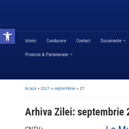
Deschide bara de unelte
Istoric
Conducere
Contact
Documente
Proiecte & Parteneriate
Acasă
»
2021
»
septembrie
»
27
Arhiva Zilei:
septembrie 