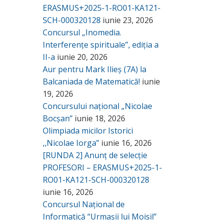
ERASMUS+2025-1-RO01-KA121-
SCH-000320128
iunie 23, 2026
Concursul „Inomedia.
Interferențe spirituale”, ediția a
II-a
iunie 20, 2026
Aur pentru Mark Ilieș (7A) la
Balcaniada de Matematică!
iunie
19, 2026
Concursului național „Nicolae
Bocșan”
iunie 18, 2026
Olimpiada micilor Istorici
,,Nicolae Iorga”
iunie 16, 2026
[RUNDA 2] Anunț de selecție
PROFESORI – ERASMUS+2025-1-
RO01-KA121-SCH-000320128
iunie 16, 2026
Concursul Național de
Informatică “Urmașii lui Moisil”