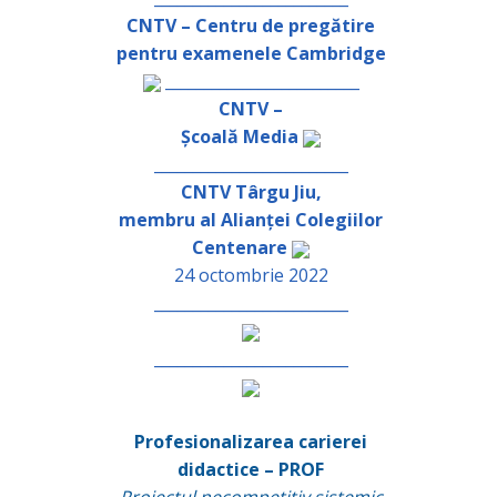
CNTV – Centru de pregătire
pentru examenele Cambridge
_________________________
CNTV –
Școală Media
_________________________
CNTV Târgu Jiu,
membru al Alianței Colegiilor
Centenare
24 octombrie 2022
_________________________
_________________________
Profesionalizarea carierei
didactice – PROF