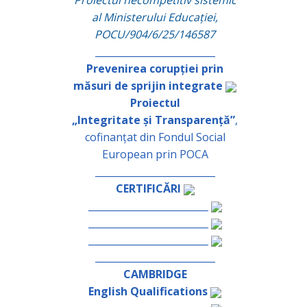
Proiectul necompetitiv sistemic
al Ministerului Educației,
POCU/904/6/25/146587
_________________________
Prevenirea corupției prin
măsuri de sprijin integrate
Proiectul
„Integritate și Transparență”
,
cofinanțat din Fondul Social
European prin POCA
_________________________
CERTIFICĂRI
_________________________
_________________________
_________________________
_________________________
CAMBRIDGE
English Qualifications