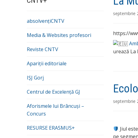
La Mu
CNTV+
septembrie 
absolvențiCNTV
https://w
Media & Websites profesori
Amb
Reviste CNTV
urează La M
Apariții editoriale
IȘJ Gorj
Ecolo
Centrul de Excelență GJ
septembrie 
Aforismele lui Brâncuși –
Concurs
RESURSE ERASMUS+
Jiul est
pe segment