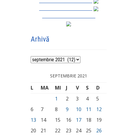
_________________________
_________________________
_________________________
Arhivă
Arhivă
SEPTEMBRIE 2021
L
MA
MI
J
V
S
D
1
2
3
4
5
6
7
8
9
10
11
12
13
14
15
16
17
18
19
20
21
22
23
24
25
26