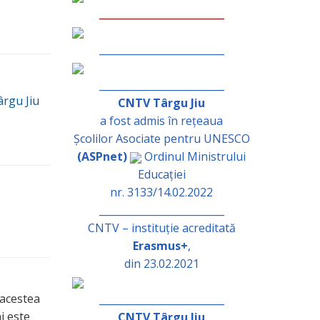
_________________________
_________________________
_________________________
ârgu Jiu
CNTV Târgu Jiu
a fost admis în rețeaua
Școlilor Asociate pentru UNESCO
(ASPnet)
Ordinul Ministrului
Educației
nr. 3133/14.02.2022
_________________________
CNTV – instituție acreditată
Erasmus+
,
din 23.02.2021
e acestea
_________________________
i este
CNTV Târgu Jiu