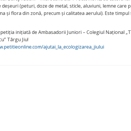
 deșeuri (peturi, doze de metal, sticle, aluviuni, lemne care 
na și flora din zonă, precum și calitatea aerului). Este timpul
petiția inițiată de Ambasadorii Juniori – Colegiul Național „
cu” Târgu Jiu!
w.petitieonline.com/ajutai_la_ecologizarea_jiului