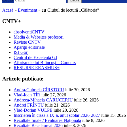
Caută
Acasă
»
Eveniment
»
📖 Clubul de lectură „Călătoria”
CNTV+
absolvențiCNTV
Media & Websites profesori
Reviste CNTV
Apariții editoriale
IȘJ Gorj
Centrul de Excelență GJ
Aforismele lui Brâncuși – Concurs
RESURSE ERASMUS+
Articole publicate
Andra-Gabriela CÎRSTOIU
iulie 30, 2026
Vlad-Ioan ȚÎR
iulie 27, 2026
Andreea-Mihaela CĂRUCERIU
iulie 26, 2026
Andrei FRÎNTU
iulie 21, 2026
Vlad-Dorian VULPE
iulie 20, 2026
Înscrierea în clasa a IX-a, anul școlar 2026-2027
iulie 15, 2026
Rezultate finale / Evaluarea Națională
iulie 8, 2026
Rezultate Bacalaureat 2026
iulie 8, 2026