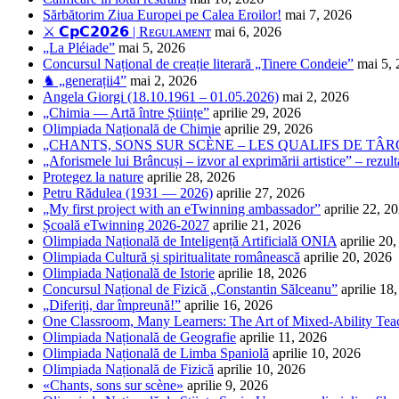
Sărbătorim Ziua Europei pe Calea Eroilor!
mai 7, 2026
⚔️ 𝗖𝗽𝗖𝟮𝟬𝟮𝟲 | Rᴇɢᴜʟᴀᴍᴇɴᴛ
mai 6, 2026
„La Pléiade”
mai 5, 2026
Concursul Național de creație literară „Tinere Condeie”
mai 5,
♞ „generații4”
mai 2, 2026
Angela Giorgi (18.10.1961 – 01.05.2026)
mai 2, 2026
„Chimia — Artă între Științe”
aprilie 29, 2026
Olimpiada Națională de Chimie
aprilie 29, 2026
„CHANTS, SONS SUR SCÈNE – LES QUALIFS DE TÂRG
„Aforismele lui Brâncuși – izvor al exprimării artistice” – rezult
Protegez la nature
aprilie 28, 2026
Petru Rădulea (1931 — 2026)
aprilie 27, 2026
„My first project with an eTwinning ambassador”
aprilie 22, 2
Școală eTwinning 2026-2027
aprilie 21, 2026
Olimpiada Națională de Inteligență Artificială ONIA
aprilie 20
Olimpiada Cultură și spiritualitate românească
aprilie 20, 2026
Olimpiada Națională de Istorie
aprilie 18, 2026
Concursul Național de Fizică „Constantin Sălceanu”
aprilie 18
„Diferiți, dar împreună!”
aprilie 16, 2026
One Classroom, Many Learners: The Art of Mixed-Ability Tea
Olimpiada Națională de Geografie
aprilie 11, 2026
Olimpiada Națională de Limba Spaniolă
aprilie 10, 2026
Olimpiada Națională de Fizică
aprilie 10, 2026
«Chants, sons sur scène»
aprilie 9, 2026