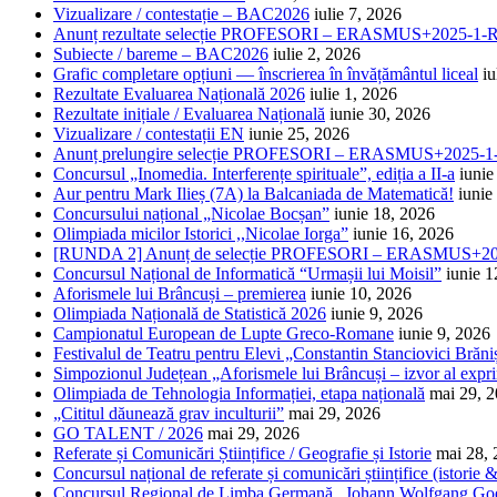
Vizualizare / contestație – BAC2026
iulie 7, 2026
Anunț rezultate selecție PROFESORI – ERASMUS+2025-
Subiecte / bareme – BAC2026
iulie 2, 2026
Grafic completare opțiuni — înscrierea în învățământul liceal
iu
Rezultate Evaluarea Națională 2026
iulie 1, 2026
Rezultate inițiale / Evaluarea Națională
iunie 30, 2026
Vizualizare / contestații EN
iunie 25, 2026
Anunț prelungire selecție PROFESORI – ERASMUS+2025
Concursul „Inomedia. Interferențe spirituale”, ediția a II-a
iunie
Aur pentru Mark Ilieș (7A) la Balcaniada de Matematică!
iunie
Concursului național „Nicolae Bocșan”
iunie 18, 2026
Olimpiada micilor Istorici ,,Nicolae Iorga”
iunie 16, 2026
[RUNDA 2] Anunț de selecție PROFESORI – ERASMUS+2
Concursul Național de Informatică “Urmașii lui Moisil”
iunie 1
Aforismele lui Brâncuși – premierea
iunie 10, 2026
Olimpiada Națională de Statistică 2026
iunie 9, 2026
Campionatul European de Lupte Greco-Romane
iunie 9, 2026
Festivalul de Teatru pentru Elevi „Constantin Stanciovici Brăni
Simpozionul Județean „Aforismele lui Brâncuși – izvor al exprim
Olimpiada de Tehnologia Informației, etapa națională
mai 29, 
„Cititul dăunează grav inculturii”
mai 29, 2026
GO TALENT / 2026
mai 29, 2026
Referate și Comunicări Științifice / Geografie și Istorie
mai 28,
Concursul național de referate și comunicări științifice (istorie
Concursul Regional de Limba Germană „Johann Wolfgang Go