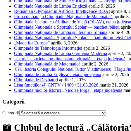
Olimpiada Națională de Științe Socio-Umane — disciplina filos
Olimpiada Națională de Limba Engleză
aprilie 9, 2026
Romanian Olympiad in Artificial Intelligence ROAI
aprilie 8, 
Proba de baraj a Olimpiadei Naționale de Matematică
aprilie 8
Olimpiada Lectura ca Abilitate de Viață (OLAV), etapa județea
Olimpiada Națională a Sportului Școlar — baschet /băieți
april
Olimpiada Națională de Limba și literatura română
aprilie 4, 2
Olimpiada Națională a Sportului Școlar — badminton fete/băieț
„Made for Europe”
aprilie 3, 2026
Olimpiada de Tehnologia Informației
aprilie 2, 2026
Olimpiada Națională de Limba Germană Modernă
aprilie 2, 2
„Istorie și societate în dimensiune virtuală” – etapa județeană
ap
Olimpiada Națională de Matematică
aprilie 2, 2026
🇪🇺 Istoria Colegiului Național Tudor Vladimirescu, Târgu Jiu
Olimpiada de Limba Engleză – etapa județeană
aprilie 2, 2026
Olimpiada de Dezbateri
aprilie 1, 2026
Lista funcțiilor @ CNTV / 1409 / 31.03.2026
martie 31, 2026
Olimpiada micilor Istorici „Nicolae Iorga”, etapa județeană
mar
Categorii
Categorii
📖 Clubul de lectură „Călătoria