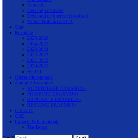
Educativ
Declarații de avere
Declarații de interese | profesori
Arhivă Hotărâri ale CA
Orar
Rezultate
2025-2026
2024-2025
2023-2024
2022-2023
2021-2022
2020-2021
➔2020
Oferta educațională
Anunțuri Erasmus+
ACREDITARE ERASMUS+
PROIECTE ERASMUS+
RAPOARTE ERASMUS+
RESURSE ERASMUS+
C.E.A.C.
CȘE
Proiecte & Parteneriate
Tea-Borgs
Caută