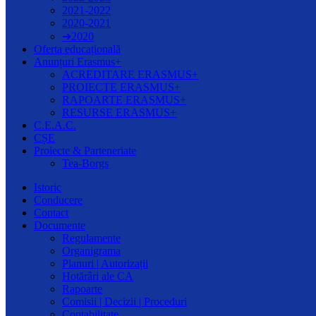
2021-2022
2020-2021
➔2020
Oferta educațională
Anunțuri Erasmus+
ACREDITARE ERASMUS+
PROIECTE ERASMUS+
RAPOARTE ERASMUS+
RESURSE ERASMUS+
C.E.A.C.
CȘE
Proiecte & Parteneriate
Tea-Borgs
Istoric
Conducere
Contact
Documente
Regulamente
Organigrama
Planuri | Autorizații
Hotărâri ale CA
Rapoarte
Comisii | Decizii | Proceduri
Contabilitate