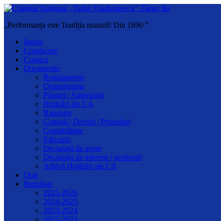
„Performanța este Tradiția noastră! Din 1890.”
Istoric
Conducere
Contact
Documente
Regulamente
Organigrama
Planuri | Autorizații
Hotărâri ale CA
Rapoarte
Comisii | Decizii | Proceduri
Contabilitate
Educativ
Declarații de avere
Declarații de interese | profesori
Arhivă Hotărâri ale CA
Orar
Rezultate
2025-2026
2024-2025
2023-2024
2022-2023