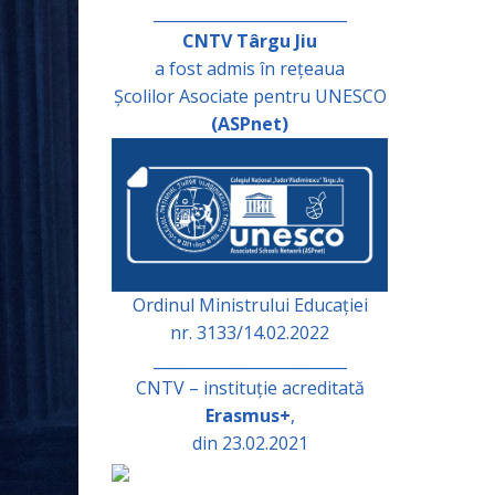
_________________________
CNTV Târgu Jiu
a fost admis în rețeaua
Școlilor Asociate pentru UNESCO
(ASPnet)
Ordinul Ministrului Educației
nr. 3133/14.02.2022
_________________________
CNTV – instituție acreditată
Erasmus+
,
din 23.02.2021