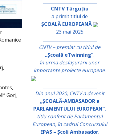
_________________________
CNTV Târgu Jiu
a primit titlul de
ȘCOALĂ EUROPEANĂ
23 mai 2025
r
_________________________
 Romanice
CNTV – premiat cu titlul de
„Școală eTwinning”
,
în urma desfășurării unor
j,
importante proiecte europene
.
_________________________
antes,
Din anul 2020, CNTV a devenit
l” Gorj,
„ȘCOALĂ-AMBASADOR a
PARLAMENTULUI EUROPEAN”
,
titlu conferit de Parlamentul
European, în cadrul Concursului
EPAS – Școli Ambasador
.