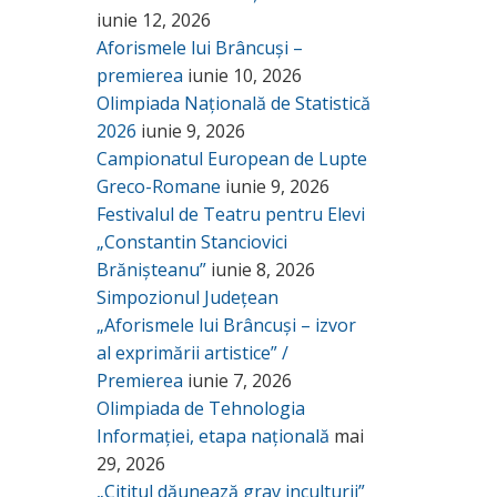
iunie 12, 2026
Aforismele lui Brâncuși –
premierea
iunie 10, 2026
Olimpiada Națională de Statistică
2026
iunie 9, 2026
Campionatul European de Lupte
Greco-Romane
iunie 9, 2026
Festivalul de Teatru pentru Elevi
„Constantin Stanciovici
Brănișteanu”
iunie 8, 2026
Simpozionul Județean
„Aforismele lui Brâncuși – izvor
al exprimării artistice” /
Premierea
iunie 7, 2026
Olimpiada de Tehnologia
Informației, etapa națională
mai
29, 2026
„Cititul dăunează grav inculturii”