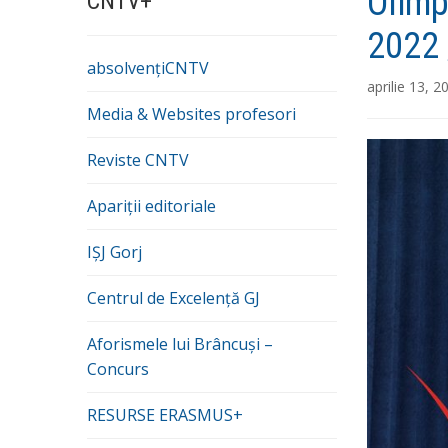
Olimp
CNTV+
2022 
absolvențiCNTV
aprilie 13, 2
Media & Websites profesori
Reviste CNTV
Apariții editoriale
IȘJ Gorj
Centrul de Excelență GJ
Aforismele lui Brâncuși –
Concurs
RESURSE ERASMUS+