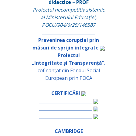
didactice – PROF
Proiectul necompetitiv sistemic
al Ministerului Educației,
POCU/904/6/25/146587
_________________________
Prevenirea corupției prin
măsuri de sprijin integrate
Proiectul
„Integritate și Transparență”
,
cofinanțat din Fondul Social
European prin POCA
_________________________
CERTIFICĂRI
_________________________
_________________________
_________________________
_________________________
CAMBRIDGE