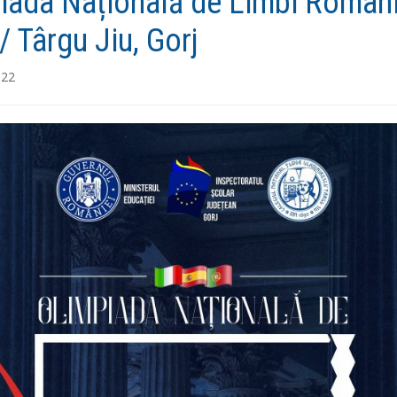
iada Națională de Limbi Roman
/ Târgu Jiu, Gorj
022