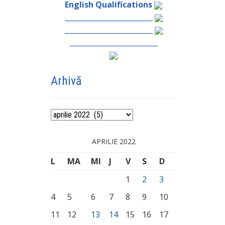
English Qualifications
_________________________
_________________________
_________________________
Arhivă
Arhivă
APRILIE 2022
L
MA
MI
J
V
S
D
1
2
3
4
5
6
7
8
9
10
11
12
13
14
15
16
17