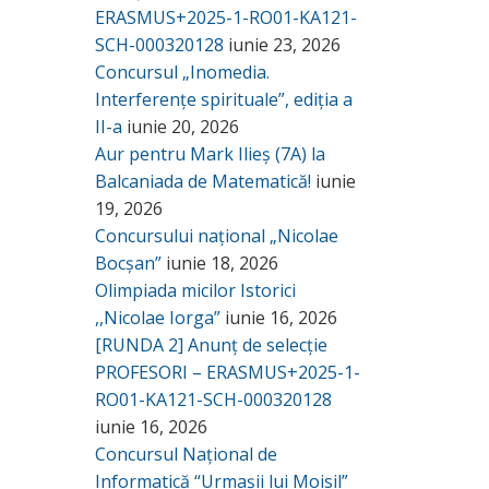
ERASMUS+2025-1-RO01-KA121-
SCH-000320128
iunie 23, 2026
Concursul „Inomedia.
Interferențe spirituale”, ediția a
II-a
iunie 20, 2026
Aur pentru Mark Ilieș (7A) la
Balcaniada de Matematică!
iunie
19, 2026
Concursului național „Nicolae
Bocșan”
iunie 18, 2026
Olimpiada micilor Istorici
,,Nicolae Iorga”
iunie 16, 2026
[RUNDA 2] Anunț de selecție
PROFESORI – ERASMUS+2025-1-
RO01-KA121-SCH-000320128
iunie 16, 2026
Concursul Național de
Informatică “Urmașii lui Moisil”