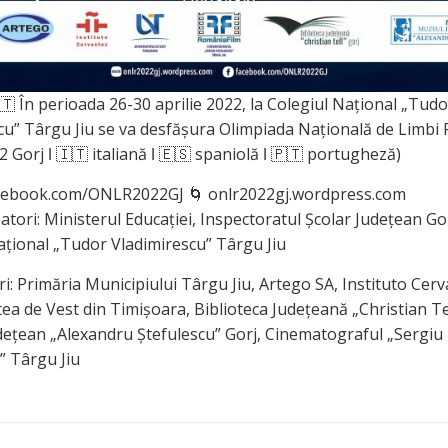
🇹 În perioada 26-30 aprilie 2022, la Colegiul Național „Tudo
cu” Târgu Jiu se va desfășura Olimpiada Națională de Limbi
Gorj ǀ 🇮🇹 italiană ǀ 🇪🇸 spaniolă ǀ 🇵🇹 portugheză)
cebook.com/ONLR2022GJ 🌀 onlr2022gj.wordpress.com
tori: Ministerul Educației, Inspectoratul Școlar Județean Gor
ațional „Tudor Vladimirescu” Târgu Jiu
i: Primăria Municipiului Târgu Jiu, Artego SA, Instituto Cerv
ea de Vest din Timișoara, Biblioteca Județeană „Christian Tel
ețean „Alexandru Ștefulescu” Gorj, Cinematograful „Sergiu
” Târgu Jiu