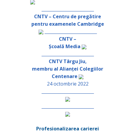
_________________________
CNTV – Centru de pregătire
pentru examenele Cambridge
_________________________
CNTV –
Școală Media
_________________________
CNTV Târgu Jiu,
membru al Alianței Colegiilor
Centenare
24 octombrie 2022
_________________________
_________________________
Profesionalizarea carierei