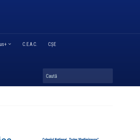
mus+
C.E.A.C.
CȘE
Caută