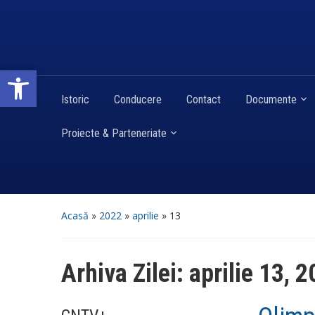
Deschide bara de unelte
Istoric
Conducere
Contact
Documente
Proiecte & Parteneriate
Acasă
»
2022
»
aprilie
»
13
Arhiva Zilei:
aprilie 13, 