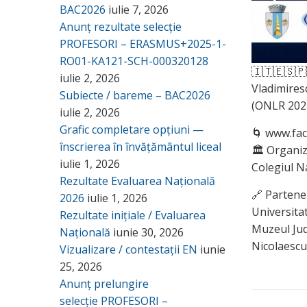
BAC2026
iulie 7, 2026
Anunț rezultate selecție
PROFESORI – ERASMUS+2025-1-
RO01-KA121-SCH-000320128
🇮🇹🇪🇸🇵
iulie 2, 2026
Vladimires
Subiecte / bareme – BAC2026
(ONLR 2022 
iulie 2, 2026
Grafic completare opțiuni —
🌀 www.fa
înscrierea în învățământul liceal
🏛 Organiza
iulie 1, 2026
Colegiul N
Rezultate Evaluarea Națională
🔗 Partener
2026
iulie 1, 2026
Universitat
Rezultate inițiale / Evaluarea
Muzeul Jud
Națională
iunie 30, 2026
Nicolaescu
Vizualizare / contestații EN
iunie
25, 2026
Anunț prelungire
selecție PROFESORI –