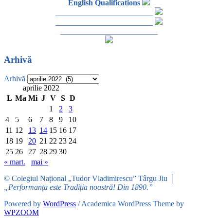
English Qualifications
_________________________
_________________________
_________________________
Arhivă
Arhivă
aprilie 2022
L
Ma
Mi
J
V
S
D
1
2
3
4
5
6
7
8
9
10
11
12
13
14
15
16
17
18
19
20
21
22
23
24
25
26
27
28
29
30
« mart.
mai »
© Colegiul Național „Tudor Vladimirescu” Târgu Jiu │
„Performanța este Tradiția noastră! Din 1890.”
Powered by
WordPress
/ Academica WordPress Theme by
WPZOOM