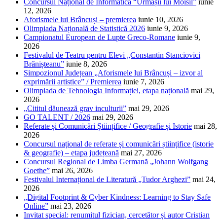
Concursul Național de Informatică “Urmașii lui Moisil”
iunie
12, 2026
Aforismele lui Brâncuși – premierea
iunie 10, 2026
Olimpiada Națională de Statistică 2026
iunie 9, 2026
Campionatul European de Lupte Greco-Romane
iunie 9,
2026
Festivalul de Teatru pentru Elevi „Constantin Stanciovici
Brănișteanu”
iunie 8, 2026
Simpozionul Județean „Aforismele lui Brâncuși – izvor al
exprimării artistice” / Premierea
iunie 7, 2026
Olimpiada de Tehnologia Informației, etapa națională
mai 29,
2026
„Cititul dăunează grav inculturii”
mai 29, 2026
GO TALENT / 2026
mai 29, 2026
Referate și Comunicări Științifice / Geografie și Istorie
mai 28,
2026
Concursul național de referate și comunicări științifice (istorie
& geografie) – etapa județeană
mai 27, 2026
Concursul Regional de Limba Germană „Johann Wolfgang
Goethe”
mai 26, 2026
Festivalul Internațional de Literatură „Tudor Arghezi”
mai 24,
2026
„Digital Footprint & Cyber Kindness: Learning to Stay Safe
Online”
mai 23, 2026
Invitat special: renumitul fizician, cercetător și autor Cristian