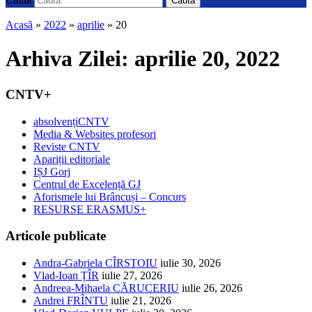
Caută
Acasă
»
2022
»
aprilie
»
20
Arhiva Zilei:
aprilie 20, 2022
CNTV+
absolvențiCNTV
Media & Websites profesori
Reviste CNTV
Apariții editoriale
IȘJ Gorj
Centrul de Excelență GJ
Aforismele lui Brâncuși – Concurs
RESURSE ERASMUS+
Articole publicate
Andra-Gabriela CÎRSTOIU
iulie 30, 2026
Vlad-Ioan ȚÎR
iulie 27, 2026
Andreea-Mihaela CĂRUCERIU
iulie 26, 2026
Andrei FRÎNTU
iulie 21, 2026