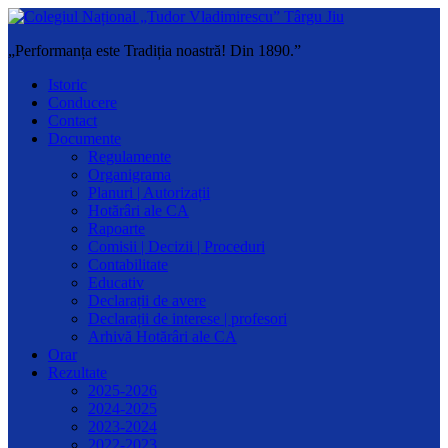
„Performanța este Tradiția noastră! Din 1890.”
Istoric
Conducere
Contact
Documente
Regulamente
Organigrama
Planuri | Autorizații
Hotărâri ale CA
Rapoarte
Comisii | Decizii | Proceduri
Contabilitate
Educativ
Declarații de avere
Declarații de interese | profesori
Arhivă Hotărâri ale CA
Orar
Rezultate
2025-2026
2024-2025
2023-2024
2022-2023