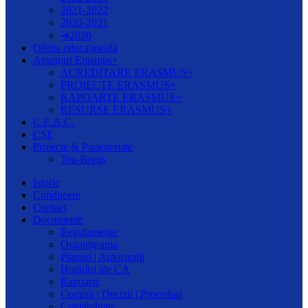
2021-2022
2020-2021
➔2020
Oferta educațională
Anunțuri Erasmus+
ACREDITARE ERASMUS+
PROIECTE ERASMUS+
RAPOARTE ERASMUS+
RESURSE ERASMUS+
C.E.A.C.
CȘE
Proiecte & Parteneriate
Tea-Borgs
Istoric
Conducere
Contact
Documente
Regulamente
Organigrama
Planuri | Autorizații
Hotărâri ale CA
Rapoarte
Comisii | Decizii | Proceduri
Contabilitate