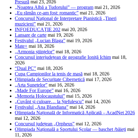
Presură
mai 23, 2026
„Noaptea Albă a Tudorului” — program
mai 21, 2026
„Eu rămân ce-am fost: romantic”
mai 21, 2026
Concursul Național de Interpretare Pianistică „Tineri
muzicieni”
mai 21, 2026
INFOEDUCAȚIE 202
mai 20, 2026
Lansare de carte
mai 19, 2026
Festivalul „Lucian Blaga”
mai 19, 2026
Mate+
mai 18, 2026
,,Armonia științelor”
mai 18, 2026
Concursul interjudețean de geografie Ioniță Ichim
mai 18,
2026
“Dual PC”
mai 18, 2026
Cupa Campionilor la tenis de masă
mai 18, 2026
Olimpiada de Securitate Cibernetică
mai 17, 2026
„Arta Sunetelor”
mai 16, 2026
„Made For Europe”
mai 16, 2026
„Memoria Holocaustului”
mai 15, 2026
„Cuvânt și culoare… la Ștefulescu”
mai 14, 2026
Festivalul „Ana Blandiana”
mai 14, 2026
Olimpiada Națională de Informatică Aplicată – AcadNet 2026
mai 12, 2026
Concursul județean „Orpheus”
mai 12, 2026
Olimpiada Națională a Sportului Școlar — baschet /băieți
mai
11, 2026