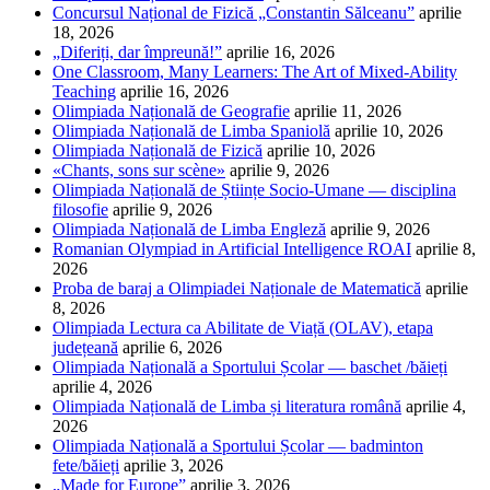
Concursul Național de Fizică „Constantin Sălceanu”
aprilie
18, 2026
„Diferiți, dar împreună!”
aprilie 16, 2026
One Classroom, Many Learners: The Art of Mixed-Ability
Teaching
aprilie 16, 2026
Olimpiada Națională de Geografie
aprilie 11, 2026
Olimpiada Națională de Limba Spaniolă
aprilie 10, 2026
Olimpiada Națională de Fizică
aprilie 10, 2026
«Chants, sons sur scène»
aprilie 9, 2026
Olimpiada Națională de Științe Socio-Umane — disciplina
filosofie
aprilie 9, 2026
Olimpiada Națională de Limba Engleză
aprilie 9, 2026
Romanian Olympiad in Artificial Intelligence ROAI
aprilie 8,
2026
Proba de baraj a Olimpiadei Naționale de Matematică
aprilie
8, 2026
Olimpiada Lectura ca Abilitate de Viață (OLAV), etapa
județeană
aprilie 6, 2026
Olimpiada Națională a Sportului Școlar — baschet /băieți
aprilie 4, 2026
Olimpiada Națională de Limba și literatura română
aprilie 4,
2026
Olimpiada Națională a Sportului Școlar — badminton
fete/băieți
aprilie 3, 2026
„Made for Europe”
aprilie 3, 2026