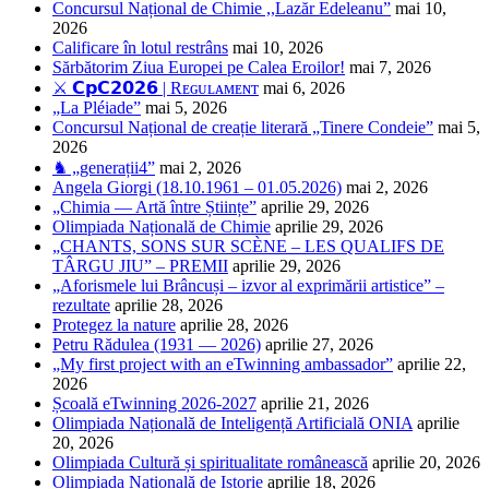
Concursul Național de Chimie ,,Lazăr Edeleanu”
mai 10,
2026
Calificare în lotul restrâns
mai 10, 2026
Sărbătorim Ziua Europei pe Calea Eroilor!
mai 7, 2026
⚔️ 𝗖𝗽𝗖𝟮𝟬𝟮𝟲 | Rᴇɢᴜʟᴀᴍᴇɴᴛ
mai 6, 2026
„La Pléiade”
mai 5, 2026
Concursul Național de creație literară „Tinere Condeie”
mai 5,
2026
♞ „generații4”
mai 2, 2026
Angela Giorgi (18.10.1961 – 01.05.2026)
mai 2, 2026
„Chimia — Artă între Științe”
aprilie 29, 2026
Olimpiada Națională de Chimie
aprilie 29, 2026
„CHANTS, SONS SUR SCÈNE – LES QUALIFS DE
TÂRGU JIU” – PREMII
aprilie 29, 2026
„Aforismele lui Brâncuși – izvor al exprimării artistice” –
rezultate
aprilie 28, 2026
Protegez la nature
aprilie 28, 2026
Petru Rădulea (1931 — 2026)
aprilie 27, 2026
„My first project with an eTwinning ambassador”
aprilie 22,
2026
Școală eTwinning 2026-2027
aprilie 21, 2026
Olimpiada Națională de Inteligență Artificială ONIA
aprilie
20, 2026
Olimpiada Cultură și spiritualitate românească
aprilie 20, 2026
Olimpiada Națională de Istorie
aprilie 18, 2026