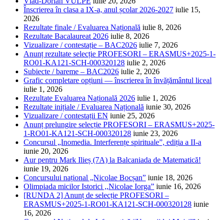
Vlad-Dorian VULPE
iulie 20, 2026
Înscrierea în clasa a IX-a, anul școlar 2026-2027
iulie 15,
2026
Rezultate finale / Evaluarea Națională
iulie 8, 2026
Rezultate Bacalaureat 2026
iulie 8, 2026
Vizualizare / contestație – BAC2026
iulie 7, 2026
Anunț rezultate selecție PROFESORI – ERASMUS+2025-1-
RO01-KA121-SCH-000320128
iulie 2, 2026
Subiecte / bareme – BAC2026
iulie 2, 2026
Grafic completare opțiuni — înscrierea în învățământul liceal
iulie 1, 2026
Rezultate Evaluarea Națională 2026
iulie 1, 2026
Rezultate inițiale / Evaluarea Națională
iunie 30, 2026
Vizualizare / contestații EN
iunie 25, 2026
Anunț prelungire selecție PROFESORI – ERASMUS+2025-
1-RO01-KA121-SCH-000320128
iunie 23, 2026
Concursul „Inomedia. Interferențe spirituale”, ediția a II-a
iunie 20, 2026
Aur pentru Mark Ilieș (7A) la Balcaniada de Matematică!
iunie 19, 2026
Concursului național „Nicolae Bocșan”
iunie 18, 2026
Olimpiada micilor Istorici ,,Nicolae Iorga”
iunie 16, 2026
[RUNDA 2] Anunț de selecție PROFESORI –
ERASMUS+2025-1-RO01-KA121-SCH-000320128
iunie
16, 2026