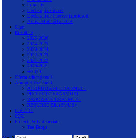
Educativ
Declarații de avere
Declarații de interese | profesori
Arhivă Hotărâri ale CA
Orar
Rezultate
2025-2026
2024-2025
2023-2024
2022-2023
2021-2022
2020-2021
➔2020
Oferta educațională
Anunțuri Erasmus+
ACREDITARE ERASMUS+
PROIECTE ERASMUS+
RAPOARTE ERASMUS+
RESURSE ERASMUS+
C.E.A.C.
CȘE
Proiecte & Parteneriate
Tea-Borgs
Caută