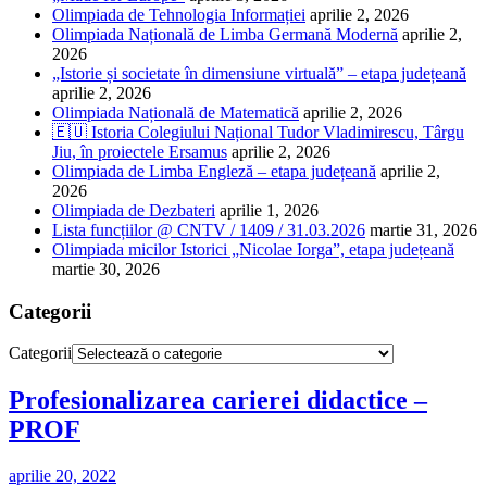
Olimpiada de Tehnologia Informației
aprilie 2, 2026
Olimpiada Națională de Limba Germană Modernă
aprilie 2,
2026
„Istorie și societate în dimensiune virtuală” – etapa județeană
aprilie 2, 2026
Olimpiada Națională de Matematică
aprilie 2, 2026
🇪🇺 Istoria Colegiului Național Tudor Vladimirescu, Târgu
Jiu, în proiectele Ersamus
aprilie 2, 2026
Olimpiada de Limba Engleză – etapa județeană
aprilie 2,
2026
Olimpiada de Dezbateri
aprilie 1, 2026
Lista funcțiilor @ CNTV / 1409 / 31.03.2026
martie 31, 2026
Olimpiada micilor Istorici „Nicolae Iorga”, etapa județeană
martie 30, 2026
Categorii
Categorii
Profesionalizarea carierei didactice –
PROF
aprilie 20, 2022