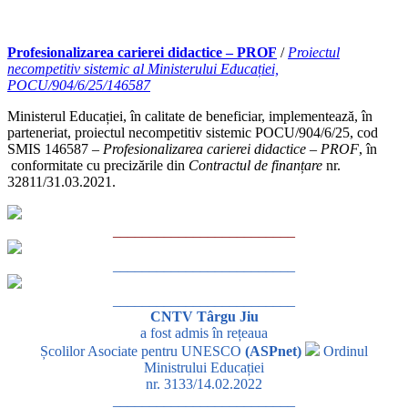
Profesionalizarea carierei didactice – PROF
/
Proiectul
necompetitiv sistemic al Ministerului Educației,
POCU/904/6/25/146587
Ministerul Educației, în calitate de beneficiar, implementează, în
parteneriat, proiectul necompetitiv sistemic POCU/904/6/25, cod
SMIS 146587 –
Profesionalizarea carierei didactice – PROF
, în
conformitate cu precizările din
Contractul de finanțare
nr.
32811/31.03.2021.
_________________________
_________________________
_________________________
CNTV Târgu Jiu
a fost admis în rețeaua
Școlilor Asociate pentru UNESCO
(ASPnet)
Ordinul
Ministrului Educației
nr. 3133/14.02.2022
_________________________