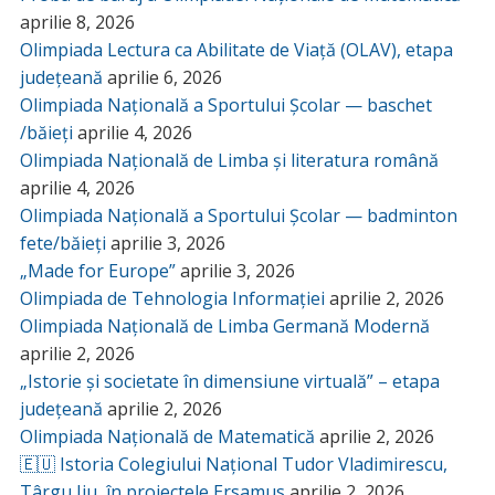
aprilie 8, 2026
Olimpiada Lectura ca Abilitate de Viață (OLAV), etapa
județeană
aprilie 6, 2026
Olimpiada Națională a Sportului Școlar — baschet
/băieți
aprilie 4, 2026
Olimpiada Națională de Limba și literatura română
aprilie 4, 2026
Olimpiada Națională a Sportului Școlar — badminton
fete/băieți
aprilie 3, 2026
„Made for Europe”
aprilie 3, 2026
Olimpiada de Tehnologia Informației
aprilie 2, 2026
Olimpiada Națională de Limba Germană Modernă
aprilie 2, 2026
„Istorie și societate în dimensiune virtuală” – etapa
județeană
aprilie 2, 2026
Olimpiada Națională de Matematică
aprilie 2, 2026
🇪🇺 Istoria Colegiului Național Tudor Vladimirescu,
Târgu Jiu, în proiectele Ersamus
aprilie 2, 2026