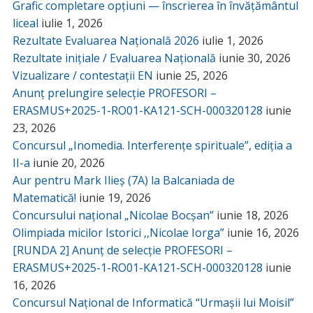
Grafic completare opțiuni — înscrierea în învățământul
liceal
iulie 1, 2026
Rezultate Evaluarea Națională 2026
iulie 1, 2026
Rezultate inițiale / Evaluarea Națională
iunie 30, 2026
Vizualizare / contestații EN
iunie 25, 2026
Anunț prelungire selecție PROFESORI –
ERASMUS+2025-1-RO01-KA121-SCH-000320128
iunie
23, 2026
Concursul „Inomedia. Interferențe spirituale”, ediția a
II-a
iunie 20, 2026
Aur pentru Mark Ilieș (7A) la Balcaniada de
Matematică!
iunie 19, 2026
Concursului național „Nicolae Bocșan”
iunie 18, 2026
Olimpiada micilor Istorici ,,Nicolae Iorga”
iunie 16, 2026
[RUNDA 2] Anunț de selecție PROFESORI –
ERASMUS+2025-1-RO01-KA121-SCH-000320128
iunie
16, 2026
Concursul Național de Informatică “Urmașii lui Moisil”