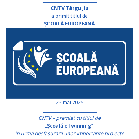
_________________________
CNTV Târgu Jiu
a primit titlul de
ȘCOALĂ EUROPEANĂ
23 mai 2025
_________________________
CNTV – premiat cu titlul de
„Școală eTwinning”
,
în urma desfășurării unor importante proiecte