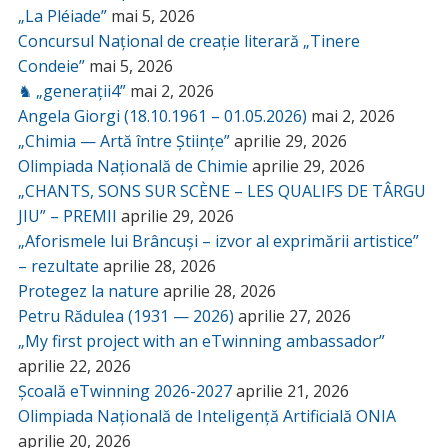
„La Pléiade”
mai 5, 2026
Concursul Național de creație literară „Tinere
Condeie”
mai 5, 2026
♞ „generații4”
mai 2, 2026
Angela Giorgi (18.10.1961 – 01.05.2026)
mai 2, 2026
„Chimia — Artă între Științe”
aprilie 29, 2026
Olimpiada Națională de Chimie
aprilie 29, 2026
„CHANTS, SONS SUR SCÈNE – LES QUALIFS DE TÂRGU
JIU” – PREMII
aprilie 29, 2026
„Aforismele lui Brâncuși – izvor al exprimării artistice”
– rezultate
aprilie 28, 2026
Protegez la nature
aprilie 28, 2026
Petru Rădulea (1931 — 2026)
aprilie 27, 2026
„My first project with an eTwinning ambassador”
aprilie 22, 2026
Școală eTwinning 2026-2027
aprilie 21, 2026
Olimpiada Națională de Inteligență Artificială ONIA
aprilie 20, 2026