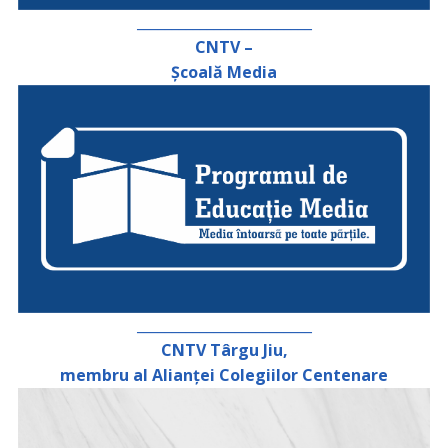
_________________________
CNTV –
Școală Media
_________________________
CNTV Târgu Jiu,
membru al Alianței Colegiilor Centenare