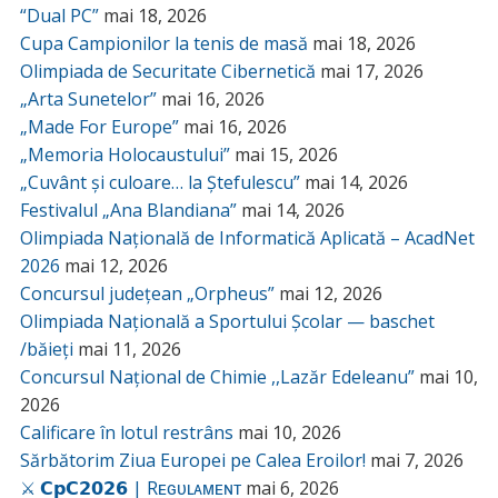
“Dual PC”
mai 18, 2026
Cupa Campionilor la tenis de masă
mai 18, 2026
Olimpiada de Securitate Cibernetică
mai 17, 2026
„Arta Sunetelor”
mai 16, 2026
„Made For Europe”
mai 16, 2026
„Memoria Holocaustului”
mai 15, 2026
„Cuvânt și culoare… la Ștefulescu”
mai 14, 2026
Festivalul „Ana Blandiana”
mai 14, 2026
Olimpiada Națională de Informatică Aplicată – AcadNet
2026
mai 12, 2026
Concursul județean „Orpheus”
mai 12, 2026
Olimpiada Națională a Sportului Școlar — baschet
/băieți
mai 11, 2026
Concursul Național de Chimie ,,Lazăr Edeleanu”
mai 10,
2026
Calificare în lotul restrâns
mai 10, 2026
Sărbătorim Ziua Europei pe Calea Eroilor!
mai 7, 2026
⚔️ 𝗖𝗽𝗖𝟮𝟬𝟮𝟲 | Rᴇɢᴜʟᴀᴍᴇɴᴛ
mai 6, 2026