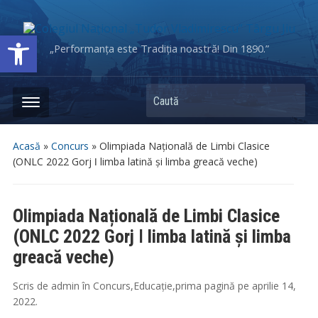
Deschide bara de unelte
„Performanța este Tradiția noastră! Din 1890.”
Caută
Acasă
»
Concurs
»
Olimpiada Națională de Limbi Clasice
(ONLC 2022 Gorj ǀ limba latină și limba greacă veche)
Olimpiada Națională de Limbi Clasice
(ONLC 2022 Gorj ǀ limba latină și limba
greacă veche)
Scris de
admin
în
Concurs
,
Educație
,
prima pagină
pe
aprilie 14,
2022
.