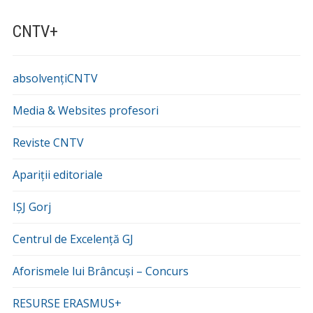
CNTV+
absolvențiCNTV
Media & Websites profesori
Reviste CNTV
Apariții editoriale
IȘJ Gorj
Centrul de Excelență GJ
Aforismele lui Brâncuși – Concurs
RESURSE ERASMUS+