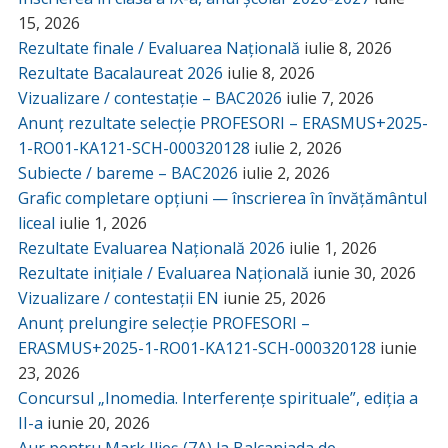
15, 2026
Rezultate finale / Evaluarea Națională
iulie 8, 2026
Rezultate Bacalaureat 2026
iulie 8, 2026
Vizualizare / contestație – BAC2026
iulie 7, 2026
Anunț rezultate selecție PROFESORI – ERASMUS+2025-
1-RO01-KA121-SCH-000320128
iulie 2, 2026
Subiecte / bareme – BAC2026
iulie 2, 2026
Grafic completare opțiuni — înscrierea în învățământul
liceal
iulie 1, 2026
Rezultate Evaluarea Națională 2026
iulie 1, 2026
Rezultate inițiale / Evaluarea Națională
iunie 30, 2026
Vizualizare / contestații EN
iunie 25, 2026
Anunț prelungire selecție PROFESORI –
ERASMUS+2025-1-RO01-KA121-SCH-000320128
iunie
23, 2026
Concursul „Inomedia. Interferențe spirituale”, ediția a
II-a
iunie 20, 2026
Aur pentru Mark Ilieș (7A) la Balcaniada de