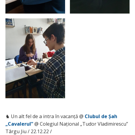
♞ Un alt fel de a intra în vacanță @
Clubul de Șah
„Cavalerul”
@ Colegiul Național „Tudor Vladimirescu”
Târgu Jiu / 22.12.22 /