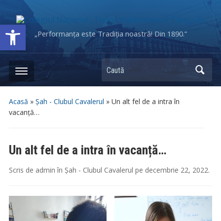
Deschide bara de unelte
„Performanța este Tradiția noastră! Din 1890.”
Caută
Acasă
»
Șah - Clubul Cavalerul
»
Un alt fel de a intra în
vacanță…
Un alt fel de a intra în vacanță…
Scris de
admin
în
Șah - Clubul Cavalerul
pe
decembrie 22, 2022
.