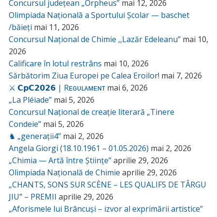
Concursul județean „Orpheus”
mai 12, 2026
Olimpiada Națională a Sportului Școlar — baschet
/băieți
mai 11, 2026
Concursul Național de Chimie ,,Lazăr Edeleanu”
mai 10,
2026
Calificare în lotul restrâns
mai 10, 2026
Sărbătorim Ziua Europei pe Calea Eroilor!
mai 7, 2026
⚔️ 𝗖𝗽𝗖𝟮𝟬𝟮𝟲 | Rᴇɢᴜʟᴀᴍᴇɴᴛ
mai 6, 2026
„La Pléiade”
mai 5, 2026
Concursul Național de creație literară „Tinere
Condeie”
mai 5, 2026
♞ „generații4”
mai 2, 2026
Angela Giorgi (18.10.1961 – 01.05.2026)
mai 2, 2026
„Chimia — Artă între Științe”
aprilie 29, 2026
Olimpiada Națională de Chimie
aprilie 29, 2026
„CHANTS, SONS SUR SCÈNE – LES QUALIFS DE TÂRGU
JIU” – PREMII
aprilie 29, 2026
„Aforismele lui Brâncuși – izvor al exprimării artistice”