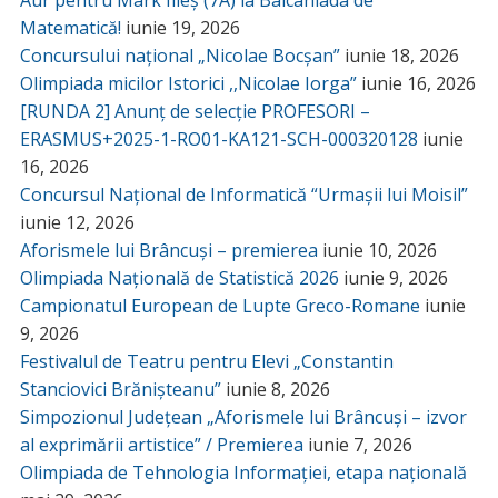
Matematică!
iunie 19, 2026
Concursului național „Nicolae Bocșan”
iunie 18, 2026
Olimpiada micilor Istorici ,,Nicolae Iorga”
iunie 16, 2026
[RUNDA 2] Anunț de selecție PROFESORI –
ERASMUS+2025-1-RO01-KA121-SCH-000320128
iunie
16, 2026
Concursul Național de Informatică “Urmașii lui Moisil”
iunie 12, 2026
Aforismele lui Brâncuși – premierea
iunie 10, 2026
Olimpiada Națională de Statistică 2026
iunie 9, 2026
Campionatul European de Lupte Greco-Romane
iunie
9, 2026
Festivalul de Teatru pentru Elevi „Constantin
Stanciovici Brănișteanu”
iunie 8, 2026
Simpozionul Județean „Aforismele lui Brâncuși – izvor
al exprimării artistice” / Premierea
iunie 7, 2026
Olimpiada de Tehnologia Informației, etapa națională