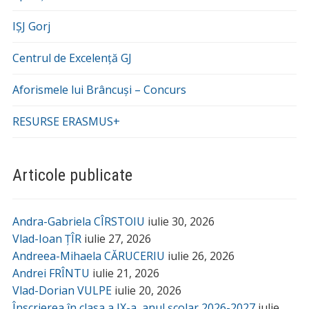
IȘJ Gorj
Centrul de Excelență GJ
Aforismele lui Brâncuși – Concurs
RESURSE ERASMUS+
Articole publicate
Andra-Gabriela CÎRSTOIU
iulie 30, 2026
Vlad-Ioan ȚÎR
iulie 27, 2026
Andreea-Mihaela CĂRUCERIU
iulie 26, 2026
Andrei FRÎNTU
iulie 21, 2026
Vlad-Dorian VULPE
iulie 20, 2026
Înscrierea în clasa a IX-a, anul școlar 2026-2027
iulie