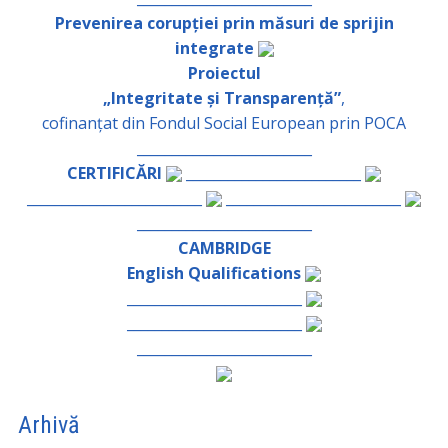
Prevenirea corupției prin măsuri de sprijin
integrate
Proiectul
„Integritate și Transparență”
,
cofinanțat din Fondul Social European prin POCA
_________________________
CERTIFICĂRI
_________________________
_________________________
_________________________
_________________________
CAMBRIDGE
English Qualifications
_________________________
_________________________
_________________________
Arhivă