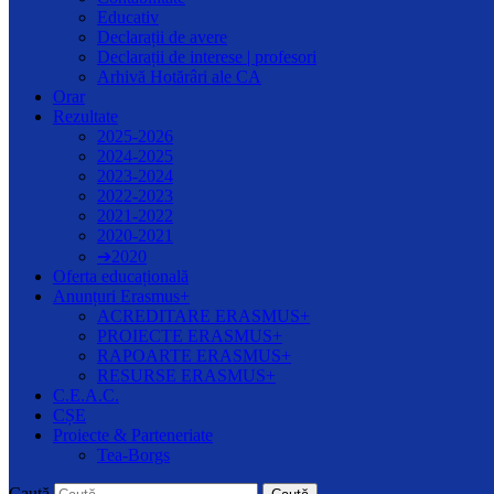
Educativ
Declarații de avere
Declarații de interese | profesori
Arhivă Hotărâri ale CA
Orar
Rezultate
2025-2026
2024-2025
2023-2024
2022-2023
2021-2022
2020-2021
➔2020
Oferta educațională
Anunțuri Erasmus+
ACREDITARE ERASMUS+
PROIECTE ERASMUS+
RAPOARTE ERASMUS+
RESURSE ERASMUS+
C.E.A.C.
CȘE
Proiecte & Parteneriate
Tea-Borgs
Caută