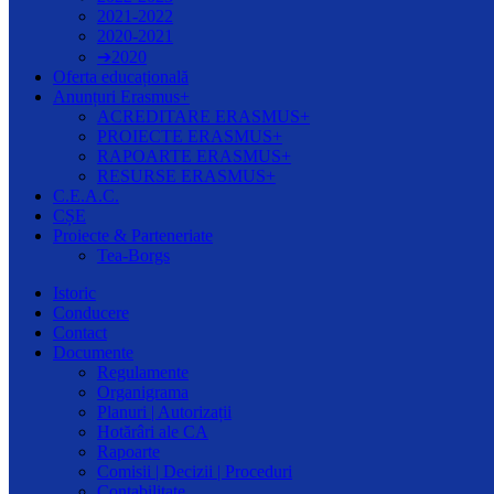
2021-2022
2020-2021
➔2020
Oferta educațională
Anunțuri Erasmus+
ACREDITARE ERASMUS+
PROIECTE ERASMUS+
RAPOARTE ERASMUS+
RESURSE ERASMUS+
C.E.A.C.
CȘE
Proiecte & Parteneriate
Tea-Borgs
Istoric
Conducere
Contact
Documente
Regulamente
Organigrama
Planuri | Autorizații
Hotărâri ale CA
Rapoarte
Comisii | Decizii | Proceduri
Contabilitate