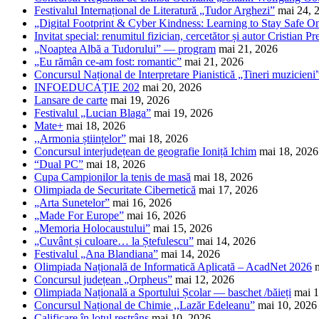
Festivalul Internațional de Literatură „Tudor Arghezi”
mai 24, 
„Digital Footprint & Cyber Kindness: Learning to Stay Safe O
Invitat special: renumitul fizician, cercetător și autor Cristian Pr
„Noaptea Albă a Tudorului” — program
mai 21, 2026
„Eu rămân ce-am fost: romantic”
mai 21, 2026
Concursul Național de Interpretare Pianistică „Tineri muzicieni
INFOEDUCAȚIE 202
mai 20, 2026
Lansare de carte
mai 19, 2026
Festivalul „Lucian Blaga”
mai 19, 2026
Mate+
mai 18, 2026
,,Armonia științelor”
mai 18, 2026
Concursul interjudețean de geografie Ioniță Ichim
mai 18, 2026
“Dual PC”
mai 18, 2026
Cupa Campionilor la tenis de masă
mai 18, 2026
Olimpiada de Securitate Cibernetică
mai 17, 2026
„Arta Sunetelor”
mai 16, 2026
„Made For Europe”
mai 16, 2026
„Memoria Holocaustului”
mai 15, 2026
„Cuvânt și culoare… la Ștefulescu”
mai 14, 2026
Festivalul „Ana Blandiana”
mai 14, 2026
Olimpiada Națională de Informatică Aplicată – AcadNet 2026
Concursul județean „Orpheus”
mai 12, 2026
Olimpiada Națională a Sportului Școlar — baschet /băieți
mai 1
Concursul Național de Chimie ,,Lazăr Edeleanu”
mai 10, 2026
Calificare în lotul restrâns
mai 10, 2026