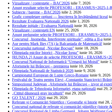
Vizualizare / contestație – BAC2026
iulie 7, 2026
Anunț rezultate selecție PROFESORI – ERASMUS+2025-
Subiecte / bareme – BAC2026
iulie 2, 2026
Grafic completare opțiuni — înscrierea în învățământul liceal
iu
Rezultate Evaluarea Națională 2026
iulie 1, 2026
Rezultate inițiale / Evaluarea Națională
iunie 30, 2026
Vizualizare / contestații EN
iunie 25, 2026
Anunț prelungire selecție PROFESORI – ERASMUS+2025
Concursul „Inomedia. Interferențe spirituale”, ediția a II-a
iunie
Aur pentru Mark Ilieș (7A) la Balcaniada de Matematică!
iunie
Concursului național „Nicolae Bocșan”
iunie 18, 2026
Olimpiada micilor Istorici ,,Nicolae Iorga”
iunie 16, 2026
[RUNDA 2] Anunț de selecție PROFESORI – ERASMUS+2
Concursul Național de Informatică “Urmașii lui Moisil”
iunie 1
Aforismele lui Brâncuși – premierea
iunie 10, 2026
Olimpiada Națională de Statistică 2026
iunie 9, 2026
Campionatul European de Lupte Greco-Romane
iunie 9, 2026
Festivalul de Teatru pentru Elevi „Constantin Stanciovici Brăni
Simpozionul Județean „Aforismele lui Brâncuși – izvor al exprim
Olimpiada de Tehnologia Informației, etapa națională
mai 29, 
„Cititul dăunează grav inculturii”
mai 29, 2026
GO TALENT / 2026
mai 29, 2026
Referate și Comunicări Științifice / Geografie și Istorie
mai 28,
Concursul național de referate și comunicări științifice (istorie
Concursul Regional de Limba Germană „Johann Wolfgang Go