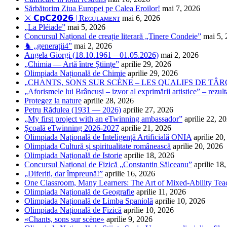
Sărbătorim Ziua Europei pe Calea Eroilor!
mai 7, 2026
⚔️ 𝗖𝗽𝗖𝟮𝟬𝟮𝟲 | Rᴇɢᴜʟᴀᴍᴇɴᴛ
mai 6, 2026
„La Pléiade”
mai 5, 2026
Concursul Național de creație literară „Tinere Condeie”
mai 5,
♞ „generații4”
mai 2, 2026
Angela Giorgi (18.10.1961 – 01.05.2026)
mai 2, 2026
„Chimia — Artă între Științe”
aprilie 29, 2026
Olimpiada Națională de Chimie
aprilie 29, 2026
„CHANTS, SONS SUR SCÈNE – LES QUALIFS DE TÂRG
„Aforismele lui Brâncuși – izvor al exprimării artistice” – rezult
Protegez la nature
aprilie 28, 2026
Petru Rădulea (1931 — 2026)
aprilie 27, 2026
„My first project with an eTwinning ambassador”
aprilie 22, 2
Școală eTwinning 2026-2027
aprilie 21, 2026
Olimpiada Națională de Inteligență Artificială ONIA
aprilie 20
Olimpiada Cultură și spiritualitate românească
aprilie 20, 2026
Olimpiada Națională de Istorie
aprilie 18, 2026
Concursul Național de Fizică „Constantin Sălceanu”
aprilie 18
„Diferiți, dar împreună!”
aprilie 16, 2026
One Classroom, Many Learners: The Art of Mixed-Ability Tea
Olimpiada Națională de Geografie
aprilie 11, 2026
Olimpiada Națională de Limba Spaniolă
aprilie 10, 2026
Olimpiada Națională de Fizică
aprilie 10, 2026
«Chants, sons sur scène»
aprilie 9, 2026