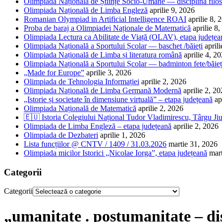
Olimpiada Națională de Științe Socio-Umane — disciplina filos
Olimpiada Națională de Limba Engleză
aprilie 9, 2026
Romanian Olympiad in Artificial Intelligence ROAI
aprilie 8, 
Proba de baraj a Olimpiadei Naționale de Matematică
aprilie 8
Olimpiada Lectura ca Abilitate de Viață (OLAV), etapa județea
Olimpiada Națională a Sportului Școlar — baschet /băieți
april
Olimpiada Națională de Limba și literatura română
aprilie 4, 2
Olimpiada Națională a Sportului Școlar — badminton fete/băieț
„Made for Europe”
aprilie 3, 2026
Olimpiada de Tehnologia Informației
aprilie 2, 2026
Olimpiada Națională de Limba Germană Modernă
aprilie 2, 2
„Istorie și societate în dimensiune virtuală” – etapa județeană
ap
Olimpiada Națională de Matematică
aprilie 2, 2026
🇪🇺 Istoria Colegiului Național Tudor Vladimirescu, Târgu Jiu
Olimpiada de Limba Engleză – etapa județeană
aprilie 2, 2026
Olimpiada de Dezbateri
aprilie 1, 2026
Lista funcțiilor @ CNTV / 1409 / 31.03.2026
martie 31, 2026
Olimpiada micilor Istorici „Nicolae Iorga”, etapa județeană
mar
Categorii
Categorii
„umanitate . postumanitate – di