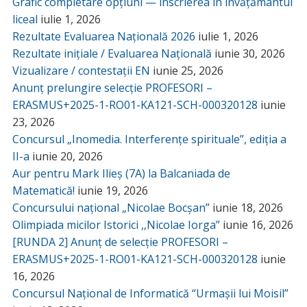
Grafic completare opțiuni — înscrierea în învățământul
liceal
iulie 1, 2026
Rezultate Evaluarea Națională 2026
iulie 1, 2026
Rezultate inițiale / Evaluarea Națională
iunie 30, 2026
Vizualizare / contestații EN
iunie 25, 2026
Anunț prelungire selecție PROFESORI –
ERASMUS+2025-1-RO01-KA121-SCH-000320128
iunie
23, 2026
Concursul „Inomedia. Interferențe spirituale”, ediția a
II-a
iunie 20, 2026
Aur pentru Mark Ilieș (7A) la Balcaniada de
Matematică!
iunie 19, 2026
Concursului național „Nicolae Bocșan”
iunie 18, 2026
Olimpiada micilor Istorici ,,Nicolae Iorga”
iunie 16, 2026
[RUNDA 2] Anunț de selecție PROFESORI –
ERASMUS+2025-1-RO01-KA121-SCH-000320128
iunie
16, 2026
Concursul Național de Informatică “Urmașii lui Moisil”