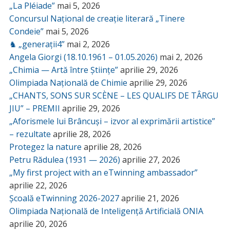
„La Pléiade”
mai 5, 2026
Concursul Național de creație literară „Tinere
Condeie”
mai 5, 2026
♞ „generații4”
mai 2, 2026
Angela Giorgi (18.10.1961 – 01.05.2026)
mai 2, 2026
„Chimia — Artă între Științe”
aprilie 29, 2026
Olimpiada Națională de Chimie
aprilie 29, 2026
„CHANTS, SONS SUR SCÈNE – LES QUALIFS DE TÂRGU
JIU” – PREMII
aprilie 29, 2026
„Aforismele lui Brâncuși – izvor al exprimării artistice”
– rezultate
aprilie 28, 2026
Protegez la nature
aprilie 28, 2026
Petru Rădulea (1931 — 2026)
aprilie 27, 2026
„My first project with an eTwinning ambassador”
aprilie 22, 2026
Școală eTwinning 2026-2027
aprilie 21, 2026
Olimpiada Națională de Inteligență Artificială ONIA
aprilie 20, 2026