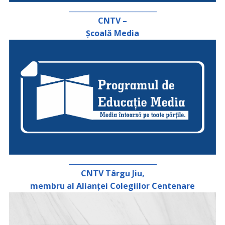
_________________________
CNTV –
Școală Media
_________________________
CNTV Târgu Jiu,
membru al Alianței Colegiilor Centenare