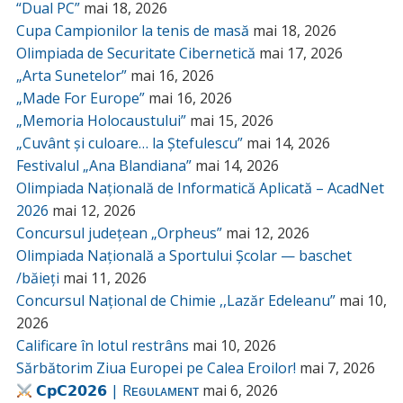
“Dual PC”
mai 18, 2026
Cupa Campionilor la tenis de masă
mai 18, 2026
Olimpiada de Securitate Cibernetică
mai 17, 2026
„Arta Sunetelor”
mai 16, 2026
„Made For Europe”
mai 16, 2026
„Memoria Holocaustului”
mai 15, 2026
„Cuvânt și culoare… la Ștefulescu”
mai 14, 2026
Festivalul „Ana Blandiana”
mai 14, 2026
Olimpiada Națională de Informatică Aplicată – AcadNet
2026
mai 12, 2026
Concursul județean „Orpheus”
mai 12, 2026
Olimpiada Națională a Sportului Școlar — baschet
/băieți
mai 11, 2026
Concursul Național de Chimie ,,Lazăr Edeleanu”
mai 10,
2026
Calificare în lotul restrâns
mai 10, 2026
Sărbătorim Ziua Europei pe Calea Eroilor!
mai 7, 2026
𝗖𝗽𝗖𝟮𝟬𝟮𝟲 | Rᴇɢᴜʟᴀᴍᴇɴᴛ
mai 6, 2026