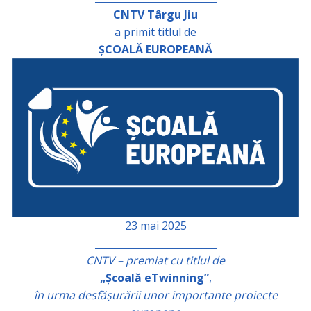
CNTV Târgu Jiu
a primit titlul de
ȘCOALĂ EUROPEANĂ
23 mai 2025
_________________________
CNTV – premiat cu titlul de
„Școală eTwinning”
,
în urma desfășurării unor importante proiecte