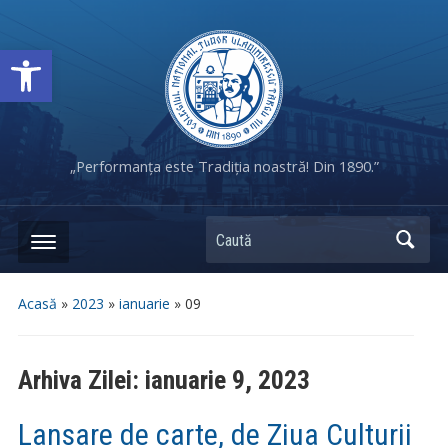
Deschide bara de unelte
„Performanța este Tradiția noastră! Din 1890.”
Caută
Acasă
»
2023
»
ianuarie
»
09
Arhiva Zilei:
ianuarie 9, 2023
Lansare de carte, de Ziua Culturii