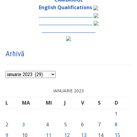
English Qualifications
_________________________
_________________________
_________________________
Arhivă
Arhivă
IANUARIE 2023
L
MA
MI
J
V
S
D
1
2
3
4
5
6
7
8
9
10
11
12
13
14
15