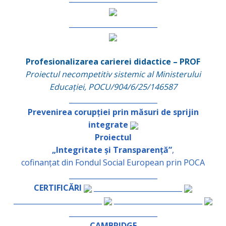
_________________________
Profesionalizarea carierei didactice – PROF
Proiectul necompetitiv sistemic al Ministerului
Educației, POCU/904/6/25/146587
_________________________
Prevenirea corupției prin măsuri de sprijin
integrate
Proiectul
„Integritate și Transparență”
,
cofinanțat din Fondul Social European prin POCA
_________________________
CERTIFICĂRI
_________________________
_________________________
_________________________
_________________________
CAMBRIDGE