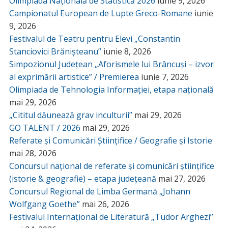
Olimpiada Națională de Statistică 2026
iunie 9, 2026
Campionatul European de Lupte Greco-Romane
iunie
9, 2026
Festivalul de Teatru pentru Elevi „Constantin
Stanciovici Brănișteanu”
iunie 8, 2026
Simpozionul Județean „Aforismele lui Brâncuși – izvor
al exprimării artistice” / Premierea
iunie 7, 2026
Olimpiada de Tehnologia Informației, etapa națională
mai 29, 2026
„Cititul dăunează grav inculturii”
mai 29, 2026
GO TALENT / 2026
mai 29, 2026
Referate și Comunicări Științifice / Geografie și Istorie
mai 28, 2026
Concursul național de referate și comunicări științifice
(istorie & geografie) – etapa județeană
mai 27, 2026
Concursul Regional de Limba Germană „Johann
Wolfgang Goethe”
mai 26, 2026
Festivalul Internațional de Literatură „Tudor Arghezi”