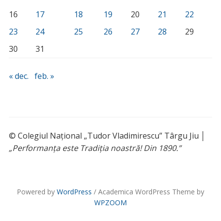
16
17
18
19
20
21
22
23
24
25
26
27
28
29
30
31
« dec.
feb. »
© Colegiul Național „Tudor Vladimirescu” Târgu Jiu │
„Performanța este Tradiția noastră! Din 1890.”
Powered by
WordPress
/ Academica WordPress Theme by
WPZOOM