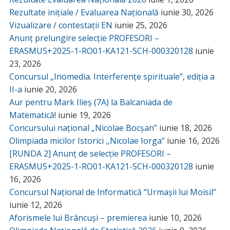
Rezultate inițiale / Evaluarea Națională
iunie 30, 2026
Vizualizare / contestații EN
iunie 25, 2026
Anunț prelungire selecție PROFESORI –
ERASMUS+2025-1-RO01-KA121-SCH-000320128
iunie
23, 2026
Concursul „Inomedia. Interferențe spirituale”, ediția a
II-a
iunie 20, 2026
Aur pentru Mark Ilieș (7A) la Balcaniada de
Matematică!
iunie 19, 2026
Concursului național „Nicolae Bocșan”
iunie 18, 2026
Olimpiada micilor Istorici ,,Nicolae Iorga”
iunie 16, 2026
[RUNDA 2] Anunț de selecție PROFESORI –
ERASMUS+2025-1-RO01-KA121-SCH-000320128
iunie
16, 2026
Concursul Național de Informatică “Urmașii lui Moisil”
iunie 12, 2026
Aforismele lui Brâncuși – premierea
iunie 10, 2026