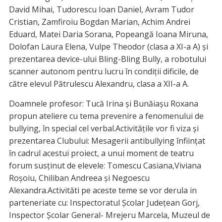
David Mihai, Tudorescu Ioan Daniel, Avram Tudor
Cristian, Zamfiroiu Bogdan Marian, Achim Andrei
Eduard, Matei Daria Sorana, Popeangă Ioana Miruna,
Dolofan Laura Elena, Vulpe Theodor (clasa a XI-a A) și
prezentarea device-ului Bling-Bling Bully, a robotului
scanner autonom pentru lucru în condiții dificile, de
către elevul Pătrulescu Alexandru, clasa a XII-a A.
Doamnele profesor: Tucă Irina și Bunăiașu Roxana
propun ateliere cu tema prevenire a fenomenului de
bullying, în special cel verbal.Activitățile vor fi viza și
prezentarea Clubului: Mesagerii antibullying înființat
în cadrul acestui proiect, a unui moment de teatru
forum susținut de elevele: Tomescu Casiana,Viviana
Roșoiu, Chiliban Andreea și Negoescu
Alexandra.Activităti pe aceste teme se vor derula in
parteneriate cu: Inspectoratul Școlar Județean Gorj,
Inspector Școlar General- Mrejeru Marcela, Muzeul de