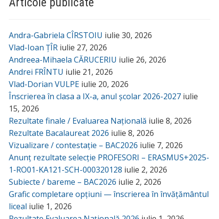
Articole publicate
Andra-Gabriela CÎRSTOIU
iulie 30, 2026
Vlad-Ioan ȚÎR
iulie 27, 2026
Andreea-Mihaela CĂRUCERIU
iulie 26, 2026
Andrei FRÎNTU
iulie 21, 2026
Vlad-Dorian VULPE
iulie 20, 2026
Înscrierea în clasa a IX-a, anul școlar 2026-2027
iulie
15, 2026
Rezultate finale / Evaluarea Națională
iulie 8, 2026
Rezultate Bacalaureat 2026
iulie 8, 2026
Vizualizare / contestație – BAC2026
iulie 7, 2026
Anunț rezultate selecție PROFESORI – ERASMUS+2025-
1-RO01-KA121-SCH-000320128
iulie 2, 2026
Subiecte / bareme – BAC2026
iulie 2, 2026
Grafic completare opțiuni — înscrierea în învățământul
liceal
iulie 1, 2026
Rezultate Evaluarea Națională 2026
iulie 1, 2026