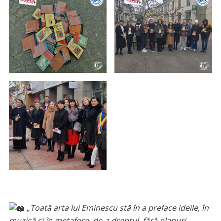
„
Toată arta lui Eminescu stă în a preface ideile, în
muzică și în metafore, de-a dreptul, fără planuri