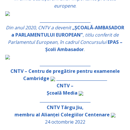
europene
.
_________________________
Din anul 2020, CNTV a devenit
„ȘCOALĂ-AMBASADOR
a PARLAMENTULUI EUROPEAN”
,
titlu conferit de
Parlamentul European, în cadrul Concursului
EPAS –
Școli Ambasador
.
_________________________
CNTV – Centru de pregătire pentru examenele
Cambridge
_________________________
CNTV –
Școală Media
_________________________
CNTV Târgu Jiu,
membru al Alianței Colegiilor Centenare
24 octombrie 2022
_________________________