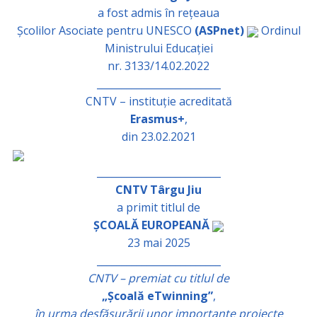
a fost admis în rețeaua
Școlilor Asociate pentru UNESCO
(ASPnet)
Ordinul
Ministrului Educației
nr. 3133/14.02.2022
_________________________
CNTV – instituție acreditată
Erasmus+
,
din 23.02.2021
_________________________
CNTV Târgu Jiu
a primit titlul de
ȘCOALĂ EUROPEANĂ
23 mai 2025
_________________________
CNTV – premiat cu titlul de
„Școală eTwinning”
,
în urma desfășurării unor importante proiecte