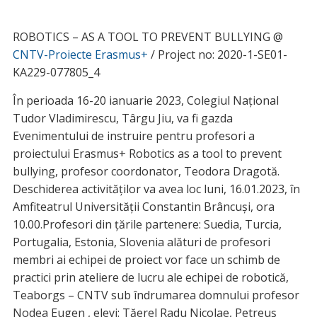
ROBOTICS – AS A TOOL TO PREVENT BULLYING @
CNTV-Proiecte Erasmus+
/ Project no: 2020-1-SE01-
KA229-077805_4
În perioada 16-20 ianuarie 2023, Colegiul Național
Tudor Vladimirescu, Târgu Jiu, va fi gazda
Evenimentului de instruire pentru profesori a
proiectului Erasmus+ Robotics as a tool to prevent
bullying, profesor coordonator, Teodora Dragotă.
Deschiderea activităților va avea loc luni, 16.01.2023, în
Amfiteatrul Universității Constantin Brâncuși, ora
10.00.Profesori din țările partenere: Suedia, Turcia,
Portugalia, Estonia, Slovenia alături de profesori
membri ai echipei de proiect vor face un schimb de
practici prin ateliere de lucru ale echipei de robotică,
Teaborgs – CNTV sub îndrumarea domnului profesor
Nodea Eugen , elevi: Tăerel Radu Nicolae, Petreuș