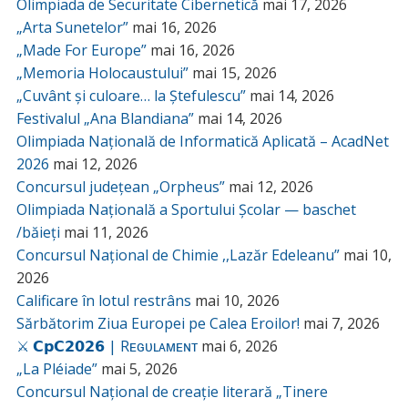
Olimpiada de Securitate Cibernetică
mai 17, 2026
„Arta Sunetelor”
mai 16, 2026
„Made For Europe”
mai 16, 2026
„Memoria Holocaustului”
mai 15, 2026
„Cuvânt și culoare… la Ștefulescu”
mai 14, 2026
Festivalul „Ana Blandiana”
mai 14, 2026
Olimpiada Națională de Informatică Aplicată – AcadNet
2026
mai 12, 2026
Concursul județean „Orpheus”
mai 12, 2026
Olimpiada Națională a Sportului Școlar — baschet
/băieți
mai 11, 2026
Concursul Național de Chimie ,,Lazăr Edeleanu”
mai 10,
2026
Calificare în lotul restrâns
mai 10, 2026
Sărbătorim Ziua Europei pe Calea Eroilor!
mai 7, 2026
⚔️ 𝗖𝗽𝗖𝟮𝟬𝟮𝟲 | Rᴇɢᴜʟᴀᴍᴇɴᴛ
mai 6, 2026
„La Pléiade”
mai 5, 2026
Concursul Național de creație literară „Tinere