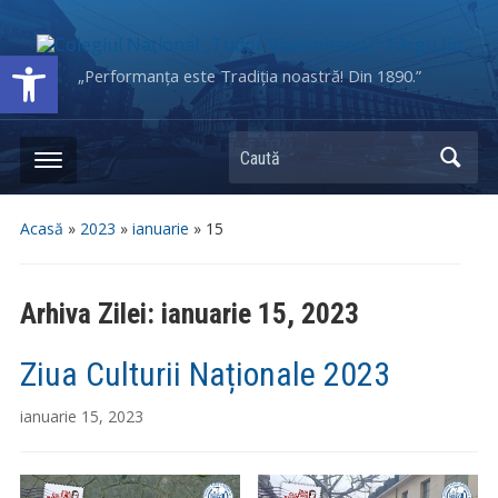
Deschide bara de unelte
„Performanța este Tradiția noastră! Din 1890.”
Caută
Acasă
»
2023
»
ianuarie
»
15
Arhiva Zilei:
ianuarie 15, 2023
Ziua Culturii Naționale 2023
ianuarie 15, 2023