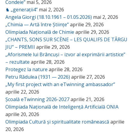
Condeie”
mai 5, 2026
♞ „generații4”
mai 2, 2026
Angela Giorgi (18.10.1961 – 01.05.2026)
mai 2, 2026
„Chimia — Artă între Științe”
aprilie 29, 2026
Olimpiada Națională de Chimie
aprilie 29, 2026
„CHANTS, SONS SUR SCÈNE – LES QUALIFS DE TÂRGU
JIU” – PREMII
aprilie 29, 2026
„Aforismele lui Brâncuși – izvor al exprimării artistice”
– rezultate
aprilie 28, 2026
Protegez la nature
aprilie 28, 2026
Petru Rădulea (1931 — 2026)
aprilie 27, 2026
„My first project with an eTwinning ambassador”
aprilie 22, 2026
Școală eTwinning 2026-2027
aprilie 21, 2026
Olimpiada Națională de Inteligență Artificială ONIA
aprilie 20, 2026
Olimpiada Cultură și spiritualitate românească
aprilie
20, 2026