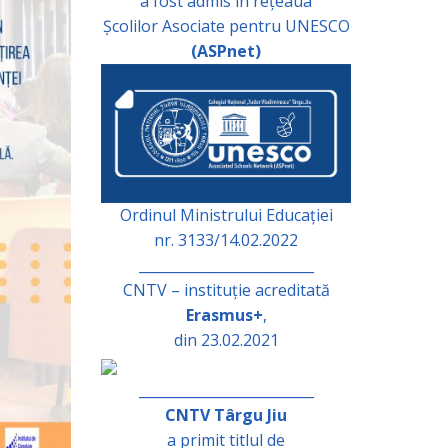
a fost admis în rețeaua
Școlilor Asociate pentru UNESCO
(ASPnet)
Ordinul Ministrului Educației
nr. 3133/14.02.2022
_________________________
CNTV – instituție acreditată
Erasmus+
,
din 23.02.2021
_________________________
CNTV Târgu Jiu
a primit titlul de