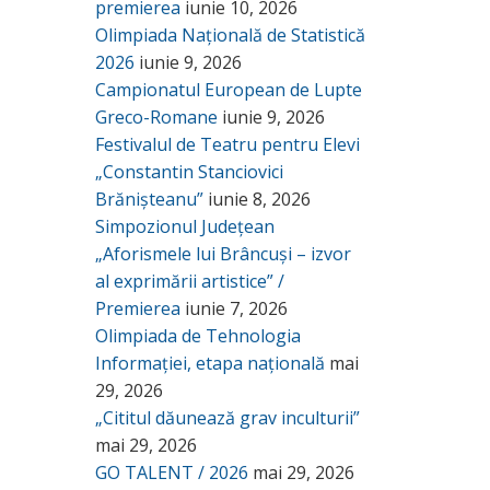
premierea
iunie 10, 2026
Olimpiada Națională de Statistică
2026
iunie 9, 2026
Campionatul European de Lupte
Greco-Romane
iunie 9, 2026
Festivalul de Teatru pentru Elevi
„Constantin Stanciovici
Brănișteanu”
iunie 8, 2026
Simpozionul Județean
„Aforismele lui Brâncuși – izvor
al exprimării artistice” /
Premierea
iunie 7, 2026
Olimpiada de Tehnologia
Informației, etapa națională
mai
29, 2026
„Cititul dăunează grav inculturii”
mai 29, 2026
GO TALENT / 2026
mai 29, 2026