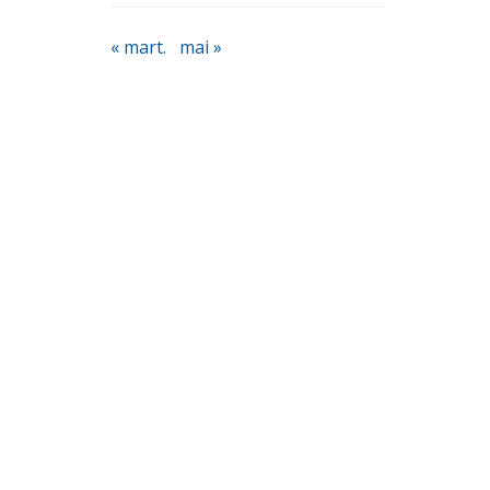
« mart.
mai »