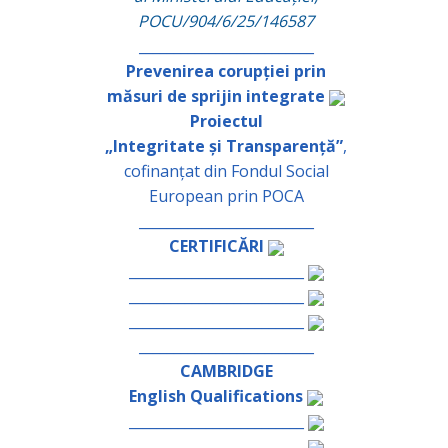
POCU/904/6/25/146587
_________________________
Prevenirea corupției prin
măsuri de sprijin integrate
Proiectul
„Integritate și Transparență”
,
cofinanțat din Fondul Social
European prin POCA
_________________________
CERTIFICĂRI
_________________________
_________________________
_________________________
_________________________
CAMBRIDGE
English Qualifications
_________________________
_________________________