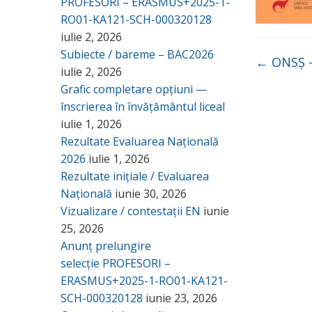
PROFESORI – ERASMUS+2025-1-
RO01-KA121-SCH-000320128
iulie 2, 2026
Subiecte / bareme – BAC2026
←
ONSȘ –
iulie 2, 2026
Grafic completare opțiuni —
înscrierea în învățământul liceal
iulie 1, 2026
Rezultate Evaluarea Națională
2026
iulie 1, 2026
Rezultate inițiale / Evaluarea
Națională
iunie 30, 2026
Vizualizare / contestații EN
iunie
25, 2026
Anunț prelungire
selecție PROFESORI –
ERASMUS+2025-1-RO01-KA121-
SCH-000320128
iunie 23, 2026