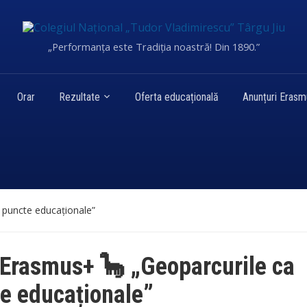
„Performanța este Tradiția noastră! Din 1890.”
Orar
Rezultate
Oferta educațională
Anunțuri Eras
 puncte educaționale”
Erasmus+ 🦕 „Geoparcurile ca
e educaționale”