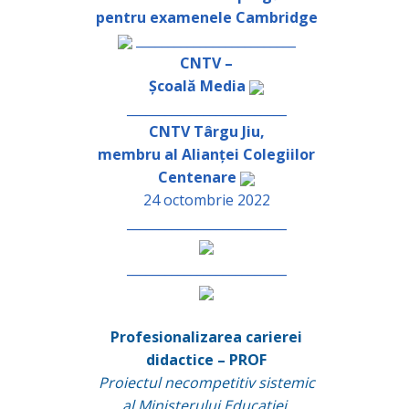
pentru examenele Cambridge
_________________________
CNTV –
Școală Media
_________________________
CNTV Târgu Jiu,
membru al Alianței Colegiilor
Centenare
24 octombrie 2022
_________________________
_________________________
Profesionalizarea carierei
didactice – PROF
Proiectul necompetitiv sistemic
al Ministerului Educației,