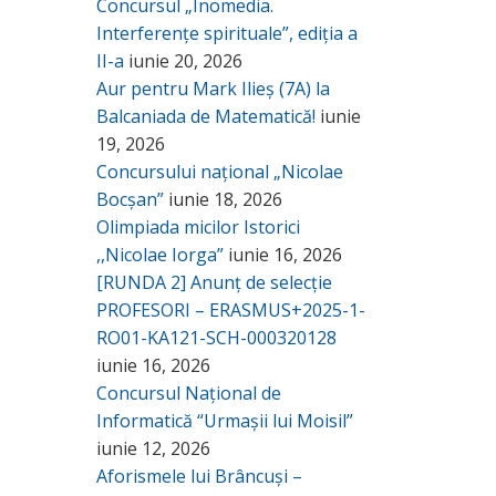
Concursul „Inomedia.
Interferențe spirituale”, ediția a
II-a
iunie 20, 2026
Aur pentru Mark Ilieș (7A) la
Balcaniada de Matematică!
iunie
19, 2026
Concursului național „Nicolae
Bocșan”
iunie 18, 2026
Olimpiada micilor Istorici
,,Nicolae Iorga”
iunie 16, 2026
[RUNDA 2] Anunț de selecție
PROFESORI – ERASMUS+2025-1-
RO01-KA121-SCH-000320128
iunie 16, 2026
Concursul Național de
Informatică “Urmașii lui Moisil”
iunie 12, 2026
Aforismele lui Brâncuși –