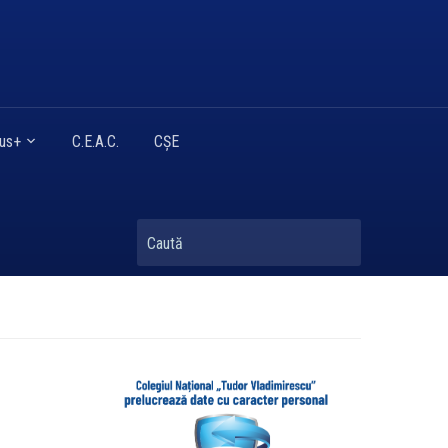
mus+
C.E.A.C.
CȘE
Caută