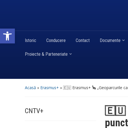
Deschide bara de unelte
Istoric
Conducere
Contact
Documente
Proiecte & Parteneriate
Acasă
»
Erasmus+
»
🇪🇺 Erasmus+ 🦕 „Geoparcurile ca
🇪🇺 
CNTV+
punct