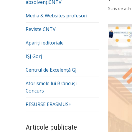
absolvențiCNTV
Scris de
adm
Media & Websites profesori
Reviste CNTV
Apariții editoriale
IȘJ Gorj
Centrul de Excelență GJ
Aforismele lui Brâncuși –
Concurs
RESURSE ERASMUS+
Articole publicate