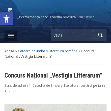
Deschide bara de unelte
„Performanța este Tradiția noastră! Din 1890.”
Caută
Acasă
»
Catedra de limba și literatura română
»
Concurs
Național „Vestigia Litterarum”
Concurs Național „Vestigia Litterarum”
Scris de
admin
în
Catedra de limba și literatura română
pe
iunie
1, 2023
.