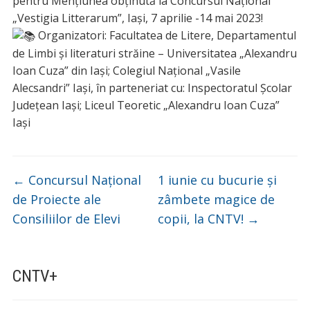
pentru Mențiunea obținută la Concursul Național
„Vestigia Litterarum”, Iași, 7 aprilie -14 mai 2023!
Organizatori: Facultatea de Litere, Departamentul
de Limbi și literaturi străine – Universitatea „Alexandru
Ioan Cuza” din Iași; Colegiul Național „Vasile
Alecsandri” Iași, în parteneriat cu: Inspectoratul Școlar
Județean Iași; Liceul Teoretic „Alexandru Ioan Cuza”
Iași
←
Concursul Național
1 iunie cu bucurie și
de Proiecte ale
zâmbete magice de
Consiliilor de Elevi
copii, la CNTV!
→
CNTV+