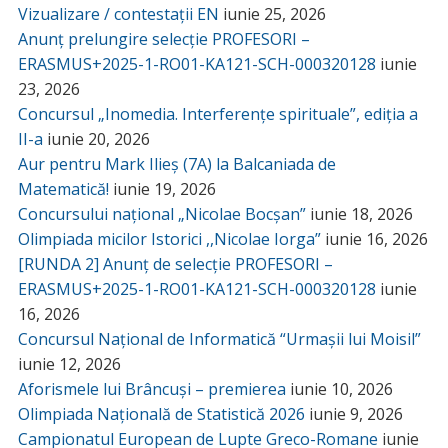
Vizualizare / contestații EN
iunie 25, 2026
Anunț prelungire selecție PROFESORI –
ERASMUS+2025-1-RO01-KA121-SCH-000320128
iunie
23, 2026
Concursul „Inomedia. Interferențe spirituale”, ediția a
II-a
iunie 20, 2026
Aur pentru Mark Ilieș (7A) la Balcaniada de
Matematică!
iunie 19, 2026
Concursului național „Nicolae Bocșan”
iunie 18, 2026
Olimpiada micilor Istorici ,,Nicolae Iorga”
iunie 16, 2026
[RUNDA 2] Anunț de selecție PROFESORI –
ERASMUS+2025-1-RO01-KA121-SCH-000320128
iunie
16, 2026
Concursul Național de Informatică “Urmașii lui Moisil”
iunie 12, 2026
Aforismele lui Brâncuși – premierea
iunie 10, 2026
Olimpiada Națională de Statistică 2026
iunie 9, 2026
Campionatul European de Lupte Greco-Romane
iunie