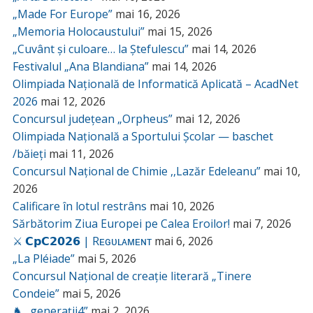
„Made For Europe”
mai 16, 2026
„Memoria Holocaustului”
mai 15, 2026
„Cuvânt și culoare… la Ștefulescu”
mai 14, 2026
Festivalul „Ana Blandiana”
mai 14, 2026
Olimpiada Națională de Informatică Aplicată – AcadNet
2026
mai 12, 2026
Concursul județean „Orpheus”
mai 12, 2026
Olimpiada Națională a Sportului Școlar — baschet
/băieți
mai 11, 2026
Concursul Național de Chimie ,,Lazăr Edeleanu”
mai 10,
2026
Calificare în lotul restrâns
mai 10, 2026
Sărbătorim Ziua Europei pe Calea Eroilor!
mai 7, 2026
⚔️ 𝗖𝗽𝗖𝟮𝟬𝟮𝟲 | Rᴇɢᴜʟᴀᴍᴇɴᴛ
mai 6, 2026
„La Pléiade”
mai 5, 2026
Concursul Național de creație literară „Tinere
Condeie”
mai 5, 2026
♞ „generații4”
mai 2, 2026