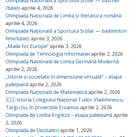
Olimpiada Națională a Sportului Școlar — baschet
/băieți
aprilie 4, 2026
Olimpiada Națională de Limba și literatura română
aprilie 4, 2026
Olimpiada Națională a Sportului Școlar — badminton
fete/băieți
aprilie 3, 2026
„Made for Europe”
aprilie 3, 2026
Olimpiada de Tehnologia Informației
aprilie 2, 2026
Olimpiada Națională de Limba Germană Modernă
aprilie 2, 2026
„Istorie și societate în dimensiune virtuală” – etapa
județeană
aprilie 2, 2026
Olimpiada Națională de Matematică
aprilie 2, 2026
🇪🇺 Istoria Colegiului Național Tudor Vladimirescu,
Târgu Jiu, în proiectele Ersamus
aprilie 2, 2026
Olimpiada de Limba Engleză – etapa județeană
aprilie
2, 2026
Olimpiada de Dezbateri
aprilie 1, 2026