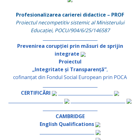
Profesionalizarea carierei didactice – PROF
Proiectul necompetitiv sistemic al Ministerului
Educației, POCU/904/6/25/146587
_________________________
Prevenirea corupției prin măsuri de sprijin
integrate
Proiectul
„Integritate și Transparență”
,
cofinanțat din Fondul Social European prin POCA
_________________________
CERTIFICĂRI
_________________________
_________________________
_________________________
_________________________
CAMBRIDGE
English Qualifications
_________________________
_________________________