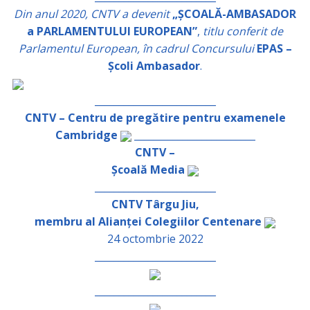
Din anul 2020, CNTV a devenit
„ȘCOALĂ-AMBASADOR
a PARLAMENTULUI EUROPEAN”
,
titlu conferit de
Parlamentul European, în cadrul Concursului
EPAS –
Școli Ambasador
.
_________________________
CNTV – Centru de pregătire pentru examenele
Cambridge
_________________________
CNTV –
Școală Media
_________________________
CNTV Târgu Jiu,
membru al Alianței Colegiilor Centenare
24 octombrie 2022
_________________________
_________________________