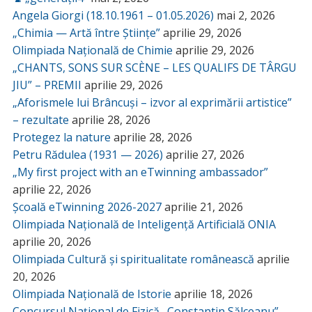
Angela Giorgi (18.10.1961 – 01.05.2026)
mai 2, 2026
„Chimia — Artă între Științe”
aprilie 29, 2026
Olimpiada Națională de Chimie
aprilie 29, 2026
„CHANTS, SONS SUR SCÈNE – LES QUALIFS DE TÂRGU
JIU” – PREMII
aprilie 29, 2026
„Aforismele lui Brâncuși – izvor al exprimării artistice”
– rezultate
aprilie 28, 2026
Protegez la nature
aprilie 28, 2026
Petru Rădulea (1931 — 2026)
aprilie 27, 2026
„My first project with an eTwinning ambassador”
aprilie 22, 2026
Școală eTwinning 2026-2027
aprilie 21, 2026
Olimpiada Națională de Inteligență Artificială ONIA
aprilie 20, 2026
Olimpiada Cultură și spiritualitate românească
aprilie
20, 2026
Olimpiada Națională de Istorie
aprilie 18, 2026
Concursul Național de Fizică „Constantin Sălceanu”