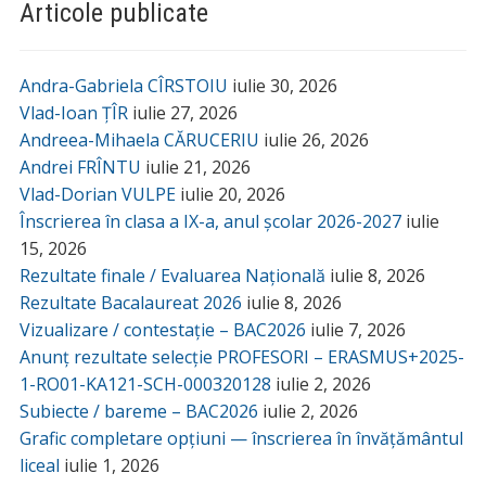
Articole publicate
Andra-Gabriela CÎRSTOIU
iulie 30, 2026
Vlad-Ioan ȚÎR
iulie 27, 2026
Andreea-Mihaela CĂRUCERIU
iulie 26, 2026
Andrei FRÎNTU
iulie 21, 2026
Vlad-Dorian VULPE
iulie 20, 2026
Înscrierea în clasa a IX-a, anul școlar 2026-2027
iulie
15, 2026
Rezultate finale / Evaluarea Națională
iulie 8, 2026
Rezultate Bacalaureat 2026
iulie 8, 2026
Vizualizare / contestație – BAC2026
iulie 7, 2026
Anunț rezultate selecție PROFESORI – ERASMUS+2025-
1-RO01-KA121-SCH-000320128
iulie 2, 2026
Subiecte / bareme – BAC2026
iulie 2, 2026
Grafic completare opțiuni — înscrierea în învățământul
liceal
iulie 1, 2026