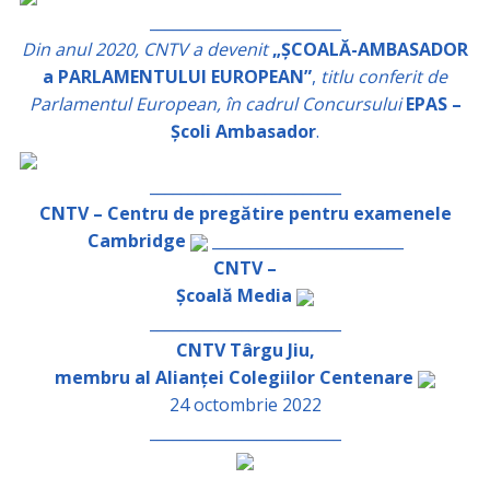
_________________________
Din anul 2020, CNTV a devenit
„ȘCOALĂ-AMBASADOR
a PARLAMENTULUI EUROPEAN”
,
titlu conferit de
Parlamentul European, în cadrul Concursului
EPAS –
Școli Ambasador
.
_________________________
CNTV – Centru de pregătire pentru examenele
Cambridge
_________________________
CNTV –
Școală Media
_________________________
CNTV Târgu Jiu,
membru al Alianței Colegiilor Centenare
24 octombrie 2022
_________________________
_________________________