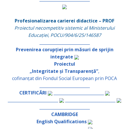
Profesionalizarea carierei didactice – PROF
Proiectul necompetitiv sistemic al Ministerului
Educației, POCU/904/6/25/146587
_________________________
Prevenirea corupției prin măsuri de sprijin
integrate
Proiectul
„Integritate și Transparență”
,
cofinanțat din Fondul Social European prin POCA
_________________________
CERTIFICĂRI
_________________________
_________________________
_________________________
_________________________
CAMBRIDGE
English Qualifications
_________________________