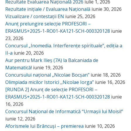
Rezultate Evaluarea Națională 2026
iulie 1, 2026
Rezultate inițiale / Evaluarea Națională
iunie 30, 2026
Vizualizare / contestații EN
iunie 25, 2026
Anunț prelungire selecție PROFESORI –
ERASMUS+2025-1-RO01-KA121-SCH-000320128
iunie
23, 2026
Concursul „Inomedia. Interferențe spirituale”, ediția a
II-a
iunie 20, 2026
Aur pentru Mark Ilieș (7A) la Balcaniada de
Matematică!
iunie 19, 2026
Concursului național „Nicolae Bocșan”
iunie 18, 2026
Olimpiada micilor Istorici ,,Nicolae Iorga”
iunie 16, 2026
[RUNDA 2] Anunț de selecție PROFESORI –
ERASMUS+2025-1-RO01-KA121-SCH-000320128
iunie
16, 2026
Concursul Național de Informatică “Urmașii lui Moisil”
iunie 12, 2026
Aforismele lui Brâncuși – premierea
iunie 10, 2026