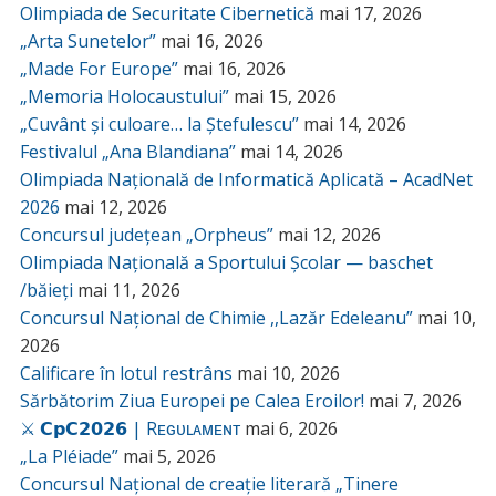
Olimpiada de Securitate Cibernetică
mai 17, 2026
„Arta Sunetelor”
mai 16, 2026
„Made For Europe”
mai 16, 2026
„Memoria Holocaustului”
mai 15, 2026
„Cuvânt și culoare… la Ștefulescu”
mai 14, 2026
Festivalul „Ana Blandiana”
mai 14, 2026
Olimpiada Națională de Informatică Aplicată – AcadNet
2026
mai 12, 2026
Concursul județean „Orpheus”
mai 12, 2026
Olimpiada Națională a Sportului Școlar — baschet
/băieți
mai 11, 2026
Concursul Național de Chimie ,,Lazăr Edeleanu”
mai 10,
2026
Calificare în lotul restrâns
mai 10, 2026
Sărbătorim Ziua Europei pe Calea Eroilor!
mai 7, 2026
⚔️ 𝗖𝗽𝗖𝟮𝟬𝟮𝟲 | Rᴇɢᴜʟᴀᴍᴇɴᴛ
mai 6, 2026
„La Pléiade”
mai 5, 2026
Concursul Național de creație literară „Tinere