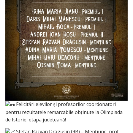
Felicitări elevilor și profesorilor coordonatori
pentru rezultatele remarcabile obținute la Olimpiada
de Istorie, etapa județeană!
Ștefan Răzvan Drăgușin (9B) – Mențiune, prof.