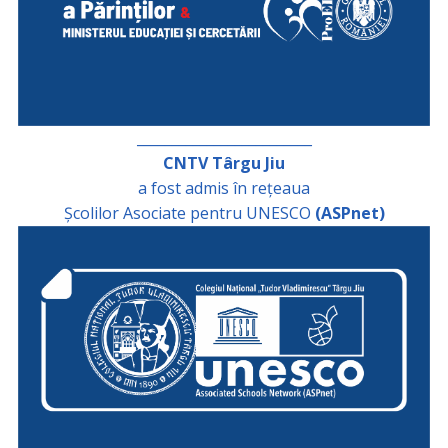
_________________________
CNTV Târgu Jiu
a fost admis în rețeaua
Școlilor Asociate pentru UNESCO
(ASPnet)