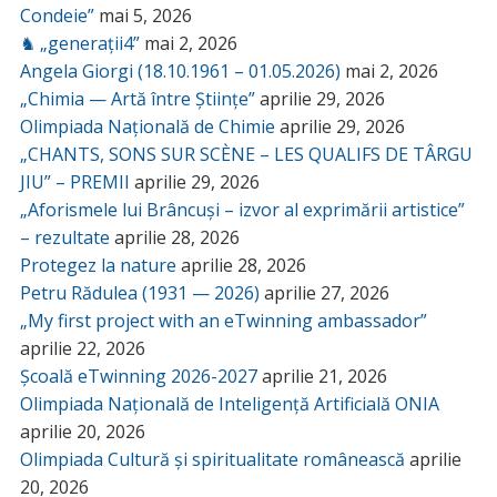
Condeie”
mai 5, 2026
♞ „generații4”
mai 2, 2026
Angela Giorgi (18.10.1961 – 01.05.2026)
mai 2, 2026
„Chimia — Artă între Științe”
aprilie 29, 2026
Olimpiada Națională de Chimie
aprilie 29, 2026
„CHANTS, SONS SUR SCÈNE – LES QUALIFS DE TÂRGU
JIU” – PREMII
aprilie 29, 2026
„Aforismele lui Brâncuși – izvor al exprimării artistice”
– rezultate
aprilie 28, 2026
Protegez la nature
aprilie 28, 2026
Petru Rădulea (1931 — 2026)
aprilie 27, 2026
„My first project with an eTwinning ambassador”
aprilie 22, 2026
Școală eTwinning 2026-2027
aprilie 21, 2026
Olimpiada Națională de Inteligență Artificială ONIA
aprilie 20, 2026
Olimpiada Cultură și spiritualitate românească
aprilie
20, 2026