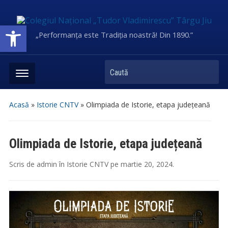
Deschide bara de unelte
„Performanța este Tradiția noastră! Din 1890.”
Caută
Acasă
»
Istorie CNTV
»
Olimpiada de Istorie, etapa județeană
Olimpiada de Istorie, etapa județeană
Scris de
admin
în
Istorie CNTV
pe
martie 20, 2024
.