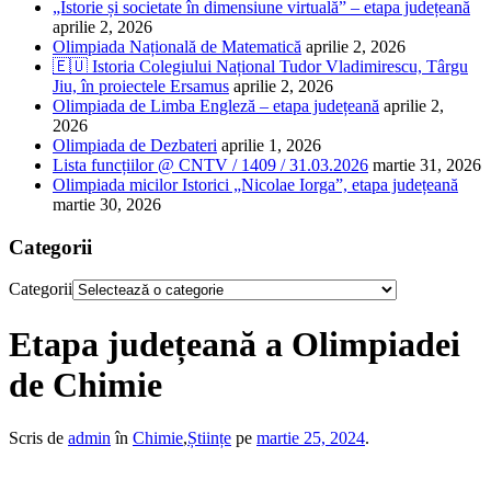
„Istorie și societate în dimensiune virtuală” – etapa județeană
aprilie 2, 2026
Olimpiada Națională de Matematică
aprilie 2, 2026
🇪🇺 Istoria Colegiului Național Tudor Vladimirescu, Târgu
Jiu, în proiectele Ersamus
aprilie 2, 2026
Olimpiada de Limba Engleză – etapa județeană
aprilie 2,
2026
Olimpiada de Dezbateri
aprilie 1, 2026
Lista funcțiilor @ CNTV / 1409 / 31.03.2026
martie 31, 2026
Olimpiada micilor Istorici „Nicolae Iorga”, etapa județeană
martie 30, 2026
Categorii
Categorii
Etapa județeană a Olimpiadei
de Chimie
Scris de
admin
în
Chimie
,
Științe
pe
martie 25, 2024
.