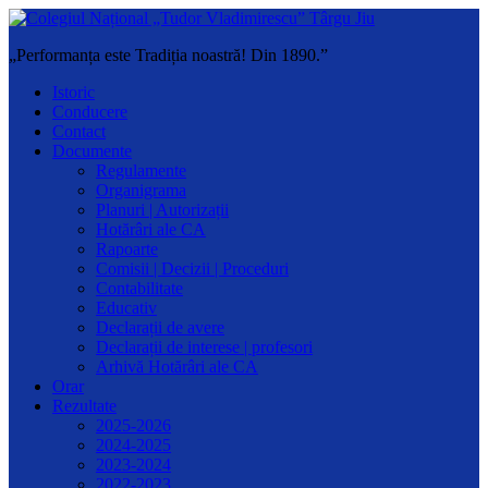
„Performanța este Tradiția noastră! Din 1890.”
Istoric
Conducere
Contact
Documente
Regulamente
Organigrama
Planuri | Autorizații
Hotărâri ale CA
Rapoarte
Comisii | Decizii | Proceduri
Contabilitate
Educativ
Declarații de avere
Declarații de interese | profesori
Arhivă Hotărâri ale CA
Orar
Rezultate
2025-2026
2024-2025
2023-2024
2022-2023