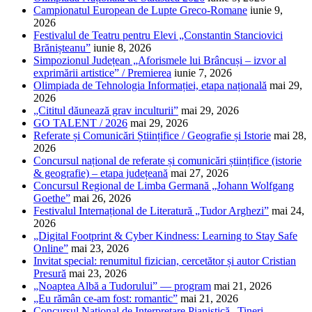
Campionatul European de Lupte Greco-Romane
iunie 9,
2026
Festivalul de Teatru pentru Elevi „Constantin Stanciovici
Brănișteanu”
iunie 8, 2026
Simpozionul Județean „Aforismele lui Brâncuși – izvor al
exprimării artistice” / Premierea
iunie 7, 2026
Olimpiada de Tehnologia Informației, etapa națională
mai 29,
2026
„Cititul dăunează grav inculturii”
mai 29, 2026
GO TALENT / 2026
mai 29, 2026
Referate și Comunicări Științifice / Geografie și Istorie
mai 28,
2026
Concursul național de referate și comunicări științifice (istorie
& geografie) – etapa județeană
mai 27, 2026
Concursul Regional de Limba Germană „Johann Wolfgang
Goethe”
mai 26, 2026
Festivalul Internațional de Literatură „Tudor Arghezi”
mai 24,
2026
„Digital Footprint & Cyber Kindness: Learning to Stay Safe
Online”
mai 23, 2026
Invitat special: renumitul fizician, cercetător și autor Cristian
Presură
mai 23, 2026
„Noaptea Albă a Tudorului” — program
mai 21, 2026
„Eu rămân ce-am fost: romantic”
mai 21, 2026
Concursul Național de Interpretare Pianistică „Tineri