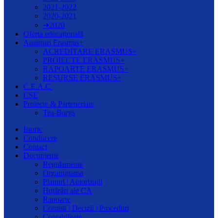
2021-2022
2020-2021
➔2020
Oferta educațională
Anunțuri Erasmus+
ACREDITARE ERASMUS+
PROIECTE ERASMUS+
RAPOARTE ERASMUS+
RESURSE ERASMUS+
C.E.A.C.
CȘE
Proiecte & Parteneriate
Tea-Borgs
Istoric
Conducere
Contact
Documente
Regulamente
Organigrama
Planuri | Autorizații
Hotărâri ale CA
Rapoarte
Comisii | Decizii | Proceduri
Contabilitate