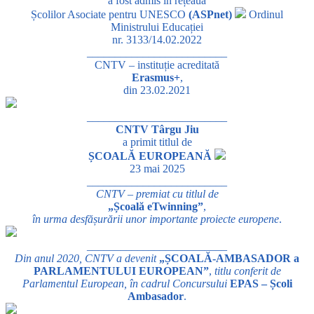
a fost admis în rețeaua
Școlilor Asociate pentru UNESCO
(ASPnet)
Ordinul
Ministrului Educației
nr. 3133/14.02.2022
_________________________
CNTV – instituție acreditată
Erasmus+
,
din 23.02.2021
_________________________
CNTV Târgu Jiu
a primit titlul de
ȘCOALĂ EUROPEANĂ
23 mai 2025
_________________________
CNTV – premiat cu titlul de
„Școală eTwinning”
,
în urma desfășurării unor importante proiecte europene
.
_________________________
Din anul 2020, CNTV a devenit
„ȘCOALĂ-AMBASADOR a
PARLAMENTULUI EUROPEAN”
,
titlu conferit de
Parlamentul European, în cadrul Concursului
EPAS – Școli
Ambasador
.