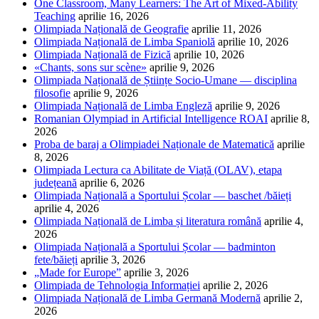
One Classroom, Many Learners: The Art of Mixed-Ability
Teaching
aprilie 16, 2026
Olimpiada Națională de Geografie
aprilie 11, 2026
Olimpiada Națională de Limba Spaniolă
aprilie 10, 2026
Olimpiada Națională de Fizică
aprilie 10, 2026
«Chants, sons sur scène»
aprilie 9, 2026
Olimpiada Națională de Științe Socio-Umane — disciplina
filosofie
aprilie 9, 2026
Olimpiada Națională de Limba Engleză
aprilie 9, 2026
Romanian Olympiad in Artificial Intelligence ROAI
aprilie 8,
2026
Proba de baraj a Olimpiadei Naționale de Matematică
aprilie
8, 2026
Olimpiada Lectura ca Abilitate de Viață (OLAV), etapa
județeană
aprilie 6, 2026
Olimpiada Națională a Sportului Școlar — baschet /băieți
aprilie 4, 2026
Olimpiada Națională de Limba și literatura română
aprilie 4,
2026
Olimpiada Națională a Sportului Școlar — badminton
fete/băieți
aprilie 3, 2026
„Made for Europe”
aprilie 3, 2026
Olimpiada de Tehnologia Informației
aprilie 2, 2026
Olimpiada Națională de Limba Germană Modernă
aprilie 2,
2026