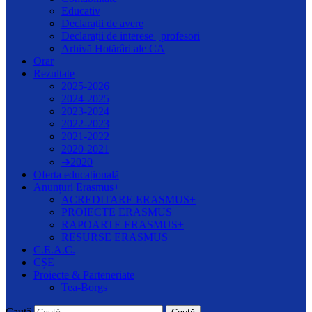
Educativ
Declarații de avere
Declarații de interese | profesori
Arhivă Hotărâri ale CA
Orar
Rezultate
2025-2026
2024-2025
2023-2024
2022-2023
2021-2022
2020-2021
➔2020
Oferta educațională
Anunțuri Erasmus+
ACREDITARE ERASMUS+
PROIECTE ERASMUS+
RAPOARTE ERASMUS+
RESURSE ERASMUS+
C.E.A.C.
CȘE
Proiecte & Parteneriate
Tea-Borgs
Caută