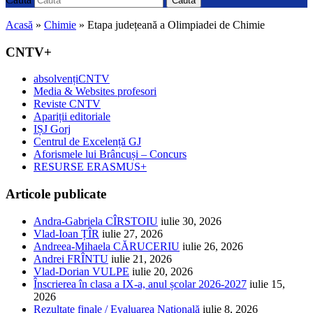
Caută
Acasă
»
Chimie
»
Etapa județeană a Olimpiadei de Chimie
CNTV+
absolvențiCNTV
Media & Websites profesori
Reviste CNTV
Apariții editoriale
IȘJ Gorj
Centrul de Excelență GJ
Aforismele lui Brâncuși – Concurs
RESURSE ERASMUS+
Articole publicate
Andra-Gabriela CÎRSTOIU
iulie 30, 2026
Vlad-Ioan ȚÎR
iulie 27, 2026
Andreea-Mihaela CĂRUCERIU
iulie 26, 2026
Andrei FRÎNTU
iulie 21, 2026
Vlad-Dorian VULPE
iulie 20, 2026
Înscrierea în clasa a IX-a, anul școlar 2026-2027
iulie 15,
2026
Rezultate finale / Evaluarea Națională
iulie 8, 2026