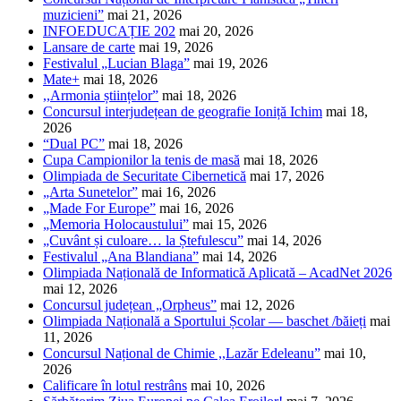
muzicieni”
mai 21, 2026
INFOEDUCAȚIE 202
mai 20, 2026
Lansare de carte
mai 19, 2026
Festivalul „Lucian Blaga”
mai 19, 2026
Mate+
mai 18, 2026
,,Armonia științelor”
mai 18, 2026
Concursul interjudețean de geografie Ioniță Ichim
mai 18,
2026
“Dual PC”
mai 18, 2026
Cupa Campionilor la tenis de masă
mai 18, 2026
Olimpiada de Securitate Cibernetică
mai 17, 2026
„Arta Sunetelor”
mai 16, 2026
„Made For Europe”
mai 16, 2026
„Memoria Holocaustului”
mai 15, 2026
„Cuvânt și culoare… la Ștefulescu”
mai 14, 2026
Festivalul „Ana Blandiana”
mai 14, 2026
Olimpiada Națională de Informatică Aplicată – AcadNet 2026
mai 12, 2026
Concursul județean „Orpheus”
mai 12, 2026
Olimpiada Națională a Sportului Școlar — baschet /băieți
mai
11, 2026
Concursul Național de Chimie ,,Lazăr Edeleanu”
mai 10,
2026
Calificare în lotul restrâns
mai 10, 2026