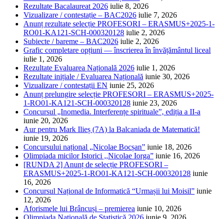
Rezultate Bacalaureat 2026
iulie 8, 2026
Vizualizare / contestație – BAC2026
iulie 7, 2026
Anunț rezultate selecție PROFESORI – ERASMUS+2025-1-
RO01-KA121-SCH-000320128
iulie 2, 2026
Subiecte / bareme – BAC2026
iulie 2, 2026
Grafic completare opțiuni — înscrierea în învățământul liceal
iulie 1, 2026
Rezultate Evaluarea Națională 2026
iulie 1, 2026
Rezultate inițiale / Evaluarea Națională
iunie 30, 2026
Vizualizare / contestații EN
iunie 25, 2026
Anunț prelungire selecție PROFESORI – ERASMUS+2025-
1-RO01-KA121-SCH-000320128
iunie 23, 2026
Concursul „Inomedia. Interferențe spirituale”, ediția a II-a
iunie 20, 2026
Aur pentru Mark Ilieș (7A) la Balcaniada de Matematică!
iunie 19, 2026
Concursului național „Nicolae Bocșan”
iunie 18, 2026
Olimpiada micilor Istorici ,,Nicolae Iorga”
iunie 16, 2026
[RUNDA 2] Anunț de selecție PROFESORI –
ERASMUS+2025-1-RO01-KA121-SCH-000320128
iunie
16, 2026
Concursul Național de Informatică “Urmașii lui Moisil”
iunie
12, 2026
Aforismele lui Brâncuși – premierea
iunie 10, 2026
Olimpiada Națională de Statistică 2026
iunie 9, 2026