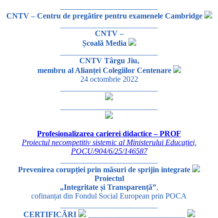
_________________________
CNTV – Centru de pregătire pentru examenele Cambridge
_________________________
CNTV –
Școală Media
_________________________
CNTV Târgu Jiu,
membru al Alianței Colegiilor Centenare
24 octombrie 2022
_________________________
_________________________
Profesionalizarea carierei didactice – PROF
Proiectul necompetitiv sistemic al Ministerului Educației,
POCU/904/6/25/146587
_________________________
Prevenirea corupției prin măsuri de sprijin integrate
Proiectul
„Integritate și Transparență”
,
cofinanțat din Fondul Social European prin POCA
_________________________
CERTIFICĂRI
_________________________