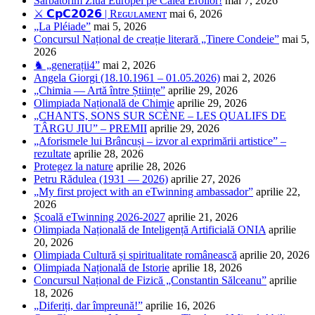
Sărbătorim Ziua Europei pe Calea Eroilor!
mai 7, 2026
⚔️ 𝗖𝗽𝗖𝟮𝟬𝟮𝟲 | Rᴇɢᴜʟᴀᴍᴇɴᴛ
mai 6, 2026
„La Pléiade”
mai 5, 2026
Concursul Național de creație literară „Tinere Condeie”
mai 5,
2026
♞ „generații4”
mai 2, 2026
Angela Giorgi (18.10.1961 – 01.05.2026)
mai 2, 2026
„Chimia — Artă între Științe”
aprilie 29, 2026
Olimpiada Națională de Chimie
aprilie 29, 2026
„CHANTS, SONS SUR SCÈNE – LES QUALIFS DE
TÂRGU JIU” – PREMII
aprilie 29, 2026
„Aforismele lui Brâncuși – izvor al exprimării artistice” –
rezultate
aprilie 28, 2026
Protegez la nature
aprilie 28, 2026
Petru Rădulea (1931 — 2026)
aprilie 27, 2026
„My first project with an eTwinning ambassador”
aprilie 22,
2026
Școală eTwinning 2026-2027
aprilie 21, 2026
Olimpiada Națională de Inteligență Artificială ONIA
aprilie
20, 2026
Olimpiada Cultură și spiritualitate românească
aprilie 20, 2026
Olimpiada Națională de Istorie
aprilie 18, 2026
Concursul Național de Fizică „Constantin Sălceanu”
aprilie
18, 2026
„Diferiți, dar împreună!”
aprilie 16, 2026