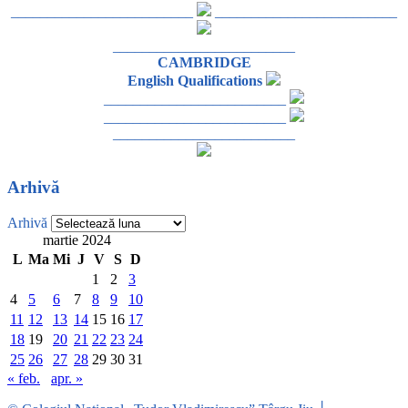
_________________________
_________________________
_________________________
CAMBRIDGE
English Qualifications
_________________________
_________________________
_________________________
Arhivă
Arhivă
martie 2024
L
Ma
Mi
J
V
S
D
1
2
3
4
5
6
7
8
9
10
11
12
13
14
15
16
17
18
19
20
21
22
23
24
25
26
27
28
29
30
31
« feb.
apr. »