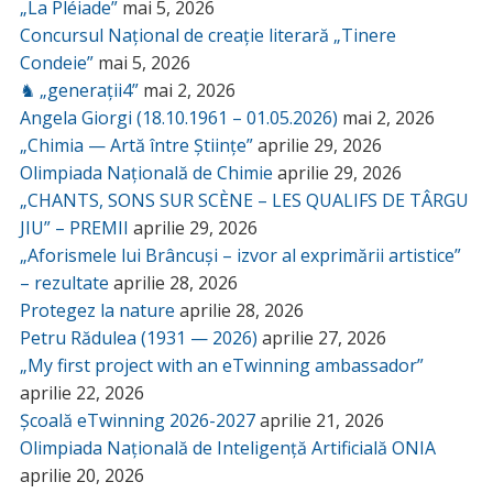
„La Pléiade”
mai 5, 2026
Concursul Național de creație literară „Tinere
Condeie”
mai 5, 2026
♞ „generații4”
mai 2, 2026
Angela Giorgi (18.10.1961 – 01.05.2026)
mai 2, 2026
„Chimia — Artă între Științe”
aprilie 29, 2026
Olimpiada Națională de Chimie
aprilie 29, 2026
„CHANTS, SONS SUR SCÈNE – LES QUALIFS DE TÂRGU
JIU” – PREMII
aprilie 29, 2026
„Aforismele lui Brâncuși – izvor al exprimării artistice”
– rezultate
aprilie 28, 2026
Protegez la nature
aprilie 28, 2026
Petru Rădulea (1931 — 2026)
aprilie 27, 2026
„My first project with an eTwinning ambassador”
aprilie 22, 2026
Școală eTwinning 2026-2027
aprilie 21, 2026
Olimpiada Națională de Inteligență Artificială ONIA
aprilie 20, 2026