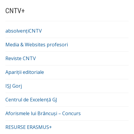
CNTV+
absolvențiCNTV
Media & Websites profesori
Reviste CNTV
Apariții editoriale
IȘJ Gorj
Centrul de Excelență GJ
Aforismele lui Brâncuși – Concurs
RESURSE ERASMUS+