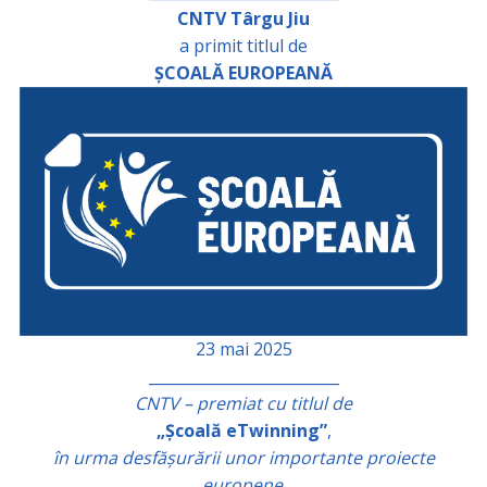
CNTV Târgu Jiu
a primit titlul de
ȘCOALĂ EUROPEANĂ
23 mai 2025
_________________________
CNTV – premiat cu titlul de
„Școală eTwinning”
,
în urma desfășurării unor importante proiecte
europene
.