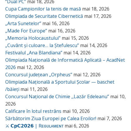
“Dual PC”
mai 18, 2026
Cupa Campionilor la tenis de masă
mai 18, 2026
Olimpiada de Securitate Cibernetică
mai 17, 2026
„Arta Sunetelor”
mai 16, 2026
„Made For Europe”
mai 16, 2026
„Memoria Holocaustului”
mai 15, 2026
„Cuvânt și culoare… la Ștefulescu”
mai 14, 2026
Festivalul „Ana Blandiana”
mai 14, 2026
Olimpiada Națională de Informatică Aplicată – AcadNet
2026
mai 12, 2026
Concursul județean „Orpheus”
mai 12, 2026
Olimpiada Națională a Sportului Școlar — baschet
/băieți
mai 11, 2026
Concursul Național de Chimie ,,Lazăr Edeleanu”
mai 10,
2026
Calificare în lotul restrâns
mai 10, 2026
Sărbătorim Ziua Europei pe Calea Eroilor!
mai 7, 2026
⚔️ 𝗖𝗽𝗖𝟮𝟬𝟮𝟲 | Rᴇɢᴜʟᴀᴍᴇɴᴛ
mai 6, 2026