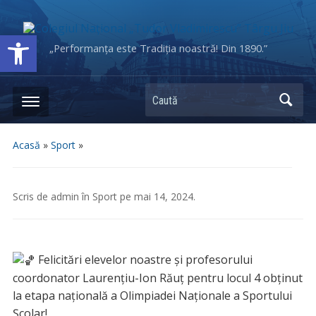
Deschide bara de unelte
„Performanța este Tradiția noastră! Din 1890.”
Caută
Acasă
»
Sport
»
Scris de
admin
în
Sport
pe
mai 14, 2024
.
Felicitări elevelor noastre și profesorului
coordonator Laurențiu-Ion Răuț pentru locul 4 obținut
la etapa națională a Olimpiadei Naționale a Sportului
Școlar!