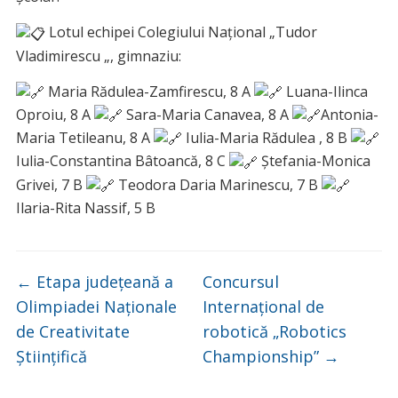
Lotul echipei Colegiului Național „Tudor
Vladimirescu „, gimnaziu:
Maria Rădulea-Zamfirescu, 8 A
Luana-Ilinca
Oproiu, 8 A
Sara-Maria Canavea, 8 A
Antonia-
Maria Tetileanu, 8 A
Iulia-Maria Rădulea , 8 B
Iulia-Constantina Bâtoancă, 8 C
Ștefania-Monica
Grivei, 7 B
Teodora Daria Marinescu, 7 B
Ilaria-Rita Nassif, 5 B
←
Etapa județeană a
Concursul
Olimpiadei Naționale
Internațional de
de Creativitate
robotică „Robotics
Științifică
Championship”
→