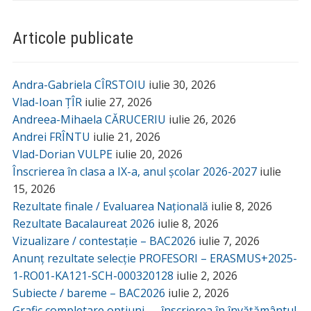
Articole publicate
Andra-Gabriela CÎRSTOIU
iulie 30, 2026
Vlad-Ioan ȚÎR
iulie 27, 2026
Andreea-Mihaela CĂRUCERIU
iulie 26, 2026
Andrei FRÎNTU
iulie 21, 2026
Vlad-Dorian VULPE
iulie 20, 2026
Înscrierea în clasa a IX-a, anul școlar 2026-2027
iulie
15, 2026
Rezultate finale / Evaluarea Națională
iulie 8, 2026
Rezultate Bacalaureat 2026
iulie 8, 2026
Vizualizare / contestație – BAC2026
iulie 7, 2026
Anunț rezultate selecție PROFESORI – ERASMUS+2025-
1-RO01-KA121-SCH-000320128
iulie 2, 2026
Subiecte / bareme – BAC2026
iulie 2, 2026
Grafic completare opțiuni — înscrierea în învățământul