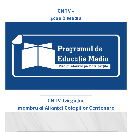
_________________________
CNTV –
Școală Media
_________________________
CNTV Târgu Jiu,
membru al Alianței Colegiilor Centenare