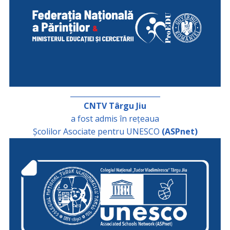
_________________________
CNTV Târgu Jiu
a fost admis în rețeaua
Școlilor Asociate pentru UNESCO
(ASPnet)