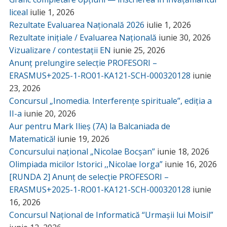
liceal
iulie 1, 2026
Rezultate Evaluarea Națională 2026
iulie 1, 2026
Rezultate inițiale / Evaluarea Națională
iunie 30, 2026
Vizualizare / contestații EN
iunie 25, 2026
Anunț prelungire selecție PROFESORI –
ERASMUS+2025-1-RO01-KA121-SCH-000320128
iunie
23, 2026
Concursul „Inomedia. Interferențe spirituale”, ediția a
II-a
iunie 20, 2026
Aur pentru Mark Ilieș (7A) la Balcaniada de
Matematică!
iunie 19, 2026
Concursului național „Nicolae Bocșan”
iunie 18, 2026
Olimpiada micilor Istorici ,,Nicolae Iorga”
iunie 16, 2026
[RUNDA 2] Anunț de selecție PROFESORI –
ERASMUS+2025-1-RO01-KA121-SCH-000320128
iunie
16, 2026
Concursul Național de Informatică “Urmașii lui Moisil”