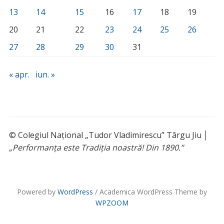
13
14
15
16
17
18
19
20
21
22
23
24
25
26
27
28
29
30
31
« apr.
iun. »
© Colegiul Național „Tudor Vladimirescu” Târgu Jiu │
„Performanța este Tradiția noastră! Din 1890.”
Powered by
WordPress
/ Academica WordPress Theme by
WPZOOM