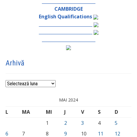
_________________________
CAMBRIDGE
English Qualifications
_________________________
_________________________
_________________________
Arhivă
Arhivă
MAI 2024
L
MA
MI
J
V
S
D
1
2
3
4
5
6
7
8
9
10
11
12