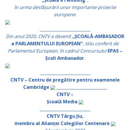
„Școală eTwinning”
,
în urma desfășurării unor importante proiecte
europene
.
_________________________
Din anul 2020, CNTV a devenit
„ȘCOALĂ-AMBASADOR
a PARLAMENTULUI EUROPEAN”
,
titlu conferit de
Parlamentul European, în cadrul Concursului
EPAS –
Școli Ambasador
.
_________________________
CNTV – Centru de pregătire pentru examenele
Cambridge
_________________________
CNTV –
Școală Media
_________________________
CNTV Târgu Jiu,
membru al Alianței Colegiilor Centenare