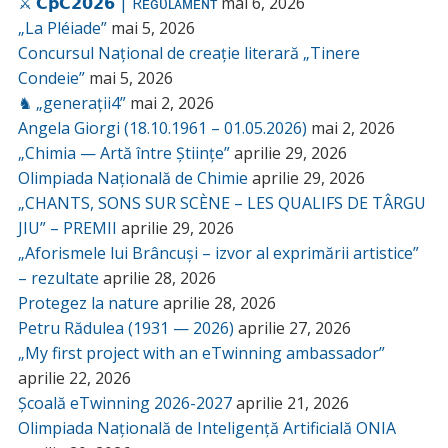
⚔️ 𝗖𝗽𝗖𝟮𝟬𝟮𝟲 | Rᴇɢᴜʟᴀᴍᴇɴᴛ
mai 6, 2026
„La Pléiade”
mai 5, 2026
Concursul Național de creație literară „Tinere
Condeie”
mai 5, 2026
♞ „generații4”
mai 2, 2026
Angela Giorgi (18.10.1961 – 01.05.2026)
mai 2, 2026
„Chimia — Artă între Științe”
aprilie 29, 2026
Olimpiada Națională de Chimie
aprilie 29, 2026
„CHANTS, SONS SUR SCÈNE – LES QUALIFS DE TÂRGU
JIU” – PREMII
aprilie 29, 2026
„Aforismele lui Brâncuși – izvor al exprimării artistice”
– rezultate
aprilie 28, 2026
Protegez la nature
aprilie 28, 2026
Petru Rădulea (1931 — 2026)
aprilie 27, 2026
„My first project with an eTwinning ambassador”
aprilie 22, 2026
Școală eTwinning 2026-2027
aprilie 21, 2026
Olimpiada Națională de Inteligență Artificială ONIA