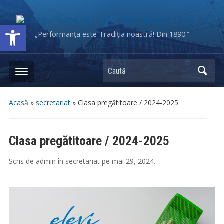
Deschide bara de unelte
„Performanța este Tradiția noastră! Din 1890.”
Caută
Acasă
»
secretariat
»
Clasa pregătitoare / 2024-2025
Clasa pregătitoare / 2024-2025
Scris de
admin
în
secretariat
pe
mai 29, 2024
.