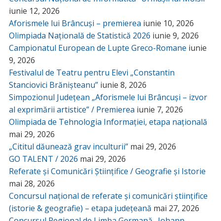
iunie 12, 2026
Aforismele lui Brâncuși – premierea
iunie 10, 2026
Olimpiada Națională de Statistică 2026
iunie 9, 2026
Campionatul European de Lupte Greco-Romane
iunie
9, 2026
Festivalul de Teatru pentru Elevi „Constantin
Stanciovici Brănișteanu”
iunie 8, 2026
Simpozionul Județean „Aforismele lui Brâncuși – izvor
al exprimării artistice” / Premierea
iunie 7, 2026
Olimpiada de Tehnologia Informației, etapa națională
mai 29, 2026
„Cititul dăunează grav inculturii”
mai 29, 2026
GO TALENT / 2026
mai 29, 2026
Referate și Comunicări Științifice / Geografie și Istorie
mai 28, 2026
Concursul național de referate și comunicări științifice
(istorie & geografie) – etapa județeană
mai 27, 2026
Concursul Regional de Limba Germană „Johann