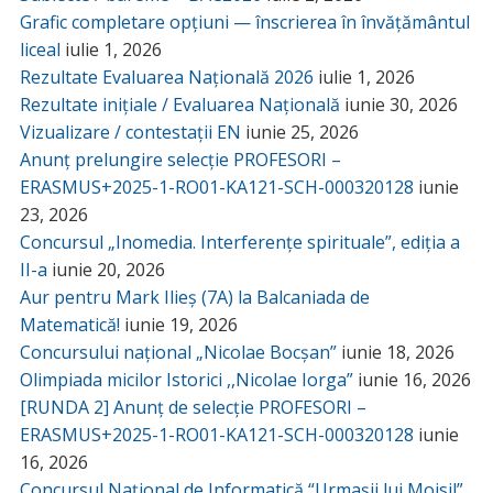
Grafic completare opțiuni — înscrierea în învățământul
liceal
iulie 1, 2026
Rezultate Evaluarea Națională 2026
iulie 1, 2026
Rezultate inițiale / Evaluarea Națională
iunie 30, 2026
Vizualizare / contestații EN
iunie 25, 2026
Anunț prelungire selecție PROFESORI –
ERASMUS+2025-1-RO01-KA121-SCH-000320128
iunie
23, 2026
Concursul „Inomedia. Interferențe spirituale”, ediția a
II-a
iunie 20, 2026
Aur pentru Mark Ilieș (7A) la Balcaniada de
Matematică!
iunie 19, 2026
Concursului național „Nicolae Bocșan”
iunie 18, 2026
Olimpiada micilor Istorici ,,Nicolae Iorga”
iunie 16, 2026
[RUNDA 2] Anunț de selecție PROFESORI –
ERASMUS+2025-1-RO01-KA121-SCH-000320128
iunie
16, 2026
Concursul Național de Informatică “Urmașii lui Moisil”