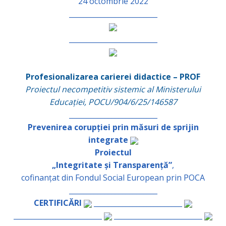
24 octombrie 2022
_________________________
_________________________
Profesionalizarea carierei didactice – PROF
Proiectul necompetitiv sistemic al Ministerului
Educației, POCU/904/6/25/146587
_________________________
Prevenirea corupției prin măsuri de sprijin
integrate
Proiectul
„Integritate și Transparență”
,
cofinanțat din Fondul Social European prin POCA
_________________________
CERTIFICĂRI
_________________________
_________________________
_________________________