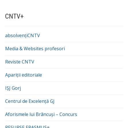
CNTV+
absolvențiCNTV
Media & Websites profesori
Reviste CNTV
Apariții editoriale
IȘJ Gorj
Centrul de Excelență GJ
Aforismele lui Brâncuși – Concurs
RESURSE ERASMUS+