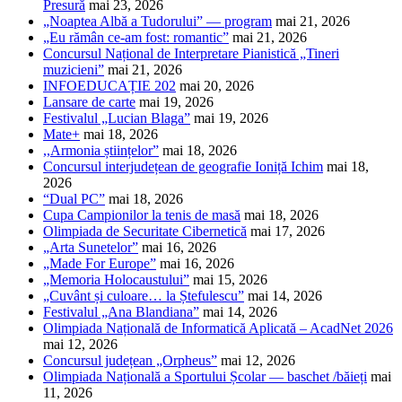
Presură
mai 23, 2026
„Noaptea Albă a Tudorului” — program
mai 21, 2026
„Eu rămân ce-am fost: romantic”
mai 21, 2026
Concursul Național de Interpretare Pianistică „Tineri
muzicieni”
mai 21, 2026
INFOEDUCAȚIE 202
mai 20, 2026
Lansare de carte
mai 19, 2026
Festivalul „Lucian Blaga”
mai 19, 2026
Mate+
mai 18, 2026
,,Armonia științelor”
mai 18, 2026
Concursul interjudețean de geografie Ioniță Ichim
mai 18,
2026
“Dual PC”
mai 18, 2026
Cupa Campionilor la tenis de masă
mai 18, 2026
Olimpiada de Securitate Cibernetică
mai 17, 2026
„Arta Sunetelor”
mai 16, 2026
„Made For Europe”
mai 16, 2026
„Memoria Holocaustului”
mai 15, 2026
„Cuvânt și culoare… la Ștefulescu”
mai 14, 2026
Festivalul „Ana Blandiana”
mai 14, 2026
Olimpiada Națională de Informatică Aplicată – AcadNet 2026
mai 12, 2026
Concursul județean „Orpheus”
mai 12, 2026
Olimpiada Națională a Sportului Școlar — baschet /băieți
mai
11, 2026