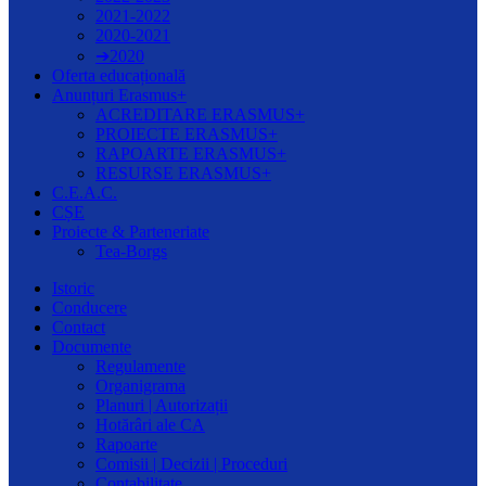
2021-2022
2020-2021
➔2020
Oferta educațională
Anunțuri Erasmus+
ACREDITARE ERASMUS+
PROIECTE ERASMUS+
RAPOARTE ERASMUS+
RESURSE ERASMUS+
C.E.A.C.
CȘE
Proiecte & Parteneriate
Tea-Borgs
Istoric
Conducere
Contact
Documente
Regulamente
Organigrama
Planuri | Autorizații
Hotărâri ale CA
Rapoarte
Comisii | Decizii | Proceduri
Contabilitate