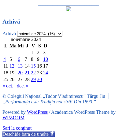
_________________________
Arhivă
Arhivă
noiembrie 2024
L
Ma
Mi
J
V
S
D
1
2
3
4
5
6
7
8
9
10
11
12
13
14
15
16
17
18
19
20
21
22
23
24
25
26
27
28
29
30
« oct.
dec. »
© Colegiul Național „Tudor Vladimirescu” Târgu Jiu │
„Performanța este Tradiția noastră! Din 1890.”
Powered by
WordPress
/ Academica WordPress Theme by
WPZOOM
Sari la conținut
Deschide bara de unelte