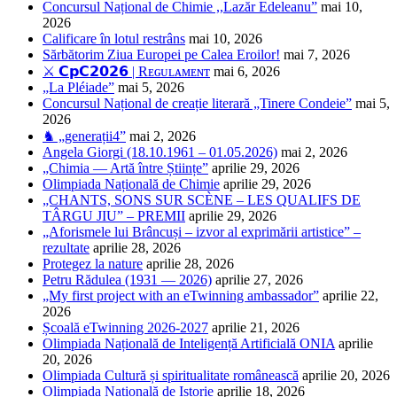
Concursul Național de Chimie ,,Lazăr Edeleanu”
mai 10,
2026
Calificare în lotul restrâns
mai 10, 2026
Sărbătorim Ziua Europei pe Calea Eroilor!
mai 7, 2026
⚔️ 𝗖𝗽𝗖𝟮𝟬𝟮𝟲 | Rᴇɢᴜʟᴀᴍᴇɴᴛ
mai 6, 2026
„La Pléiade”
mai 5, 2026
Concursul Național de creație literară „Tinere Condeie”
mai 5,
2026
♞ „generații4”
mai 2, 2026
Angela Giorgi (18.10.1961 – 01.05.2026)
mai 2, 2026
„Chimia — Artă între Științe”
aprilie 29, 2026
Olimpiada Națională de Chimie
aprilie 29, 2026
„CHANTS, SONS SUR SCÈNE – LES QUALIFS DE
TÂRGU JIU” – PREMII
aprilie 29, 2026
„Aforismele lui Brâncuși – izvor al exprimării artistice” –
rezultate
aprilie 28, 2026
Protegez la nature
aprilie 28, 2026
Petru Rădulea (1931 — 2026)
aprilie 27, 2026
„My first project with an eTwinning ambassador”
aprilie 22,
2026
Școală eTwinning 2026-2027
aprilie 21, 2026
Olimpiada Națională de Inteligență Artificială ONIA
aprilie
20, 2026
Olimpiada Cultură și spiritualitate românească
aprilie 20, 2026
Olimpiada Națională de Istorie
aprilie 18, 2026