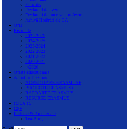
Educativ
Declarații de avere
Declarații de interese | profesori
Arhivă Hotărâri ale CA
Orar
Rezultate
2025-2026
2024-2025
2023-2024
2022-2023
2021-2022
2020-2021
➔2020
Oferta educațională
Anunțuri Erasmus+
ACREDITARE ERASMUS+
PROIECTE ERASMUS+
RAPOARTE ERASMUS+
RESURSE ERASMUS+
C.E.A.C.
CȘE
Proiecte & Parteneriate
Tea-Borgs
Caută