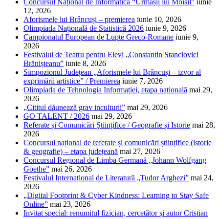
Concursul Național de Informatică “Urmașii lui Moisil”
iunie
12, 2026
Aforismele lui Brâncuși – premierea
iunie 10, 2026
Olimpiada Națională de Statistică 2026
iunie 9, 2026
Campionatul European de Lupte Greco-Romane
iunie 9,
2026
Festivalul de Teatru pentru Elevi „Constantin Stanciovici
Brănișteanu”
iunie 8, 2026
Simpozionul Județean „Aforismele lui Brâncuși – izvor al
exprimării artistice” / Premierea
iunie 7, 2026
Olimpiada de Tehnologia Informației, etapa națională
mai 29,
2026
„Cititul dăunează grav inculturii”
mai 29, 2026
GO TALENT / 2026
mai 29, 2026
Referate și Comunicări Științifice / Geografie și Istorie
mai 28,
2026
Concursul național de referate și comunicări științifice (istorie
& geografie) – etapa județeană
mai 27, 2026
Concursul Regional de Limba Germană „Johann Wolfgang
Goethe”
mai 26, 2026
Festivalul Internațional de Literatură „Tudor Arghezi”
mai 24,
2026
„Digital Footprint & Cyber Kindness: Learning to Stay Safe
Online”
mai 23, 2026
Invitat special: renumitul fizician, cercetător și autor Cristian