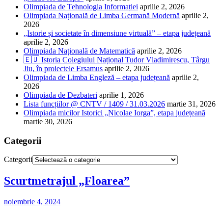
Olimpiada de Tehnologia Informației
aprilie 2, 2026
Olimpiada Națională de Limba Germană Modernă
aprilie 2,
2026
„Istorie și societate în dimensiune virtuală” – etapa județeană
aprilie 2, 2026
Olimpiada Națională de Matematică
aprilie 2, 2026
🇪🇺 Istoria Colegiului Național Tudor Vladimirescu, Târgu
Jiu, în proiectele Ersamus
aprilie 2, 2026
Olimpiada de Limba Engleză – etapa județeană
aprilie 2,
2026
Olimpiada de Dezbateri
aprilie 1, 2026
Lista funcțiilor @ CNTV / 1409 / 31.03.2026
martie 31, 2026
Olimpiada micilor Istorici „Nicolae Iorga”, etapa județeană
martie 30, 2026
Categorii
Categorii
Scurtmetrajul „Floarea”
noiembrie 4, 2024