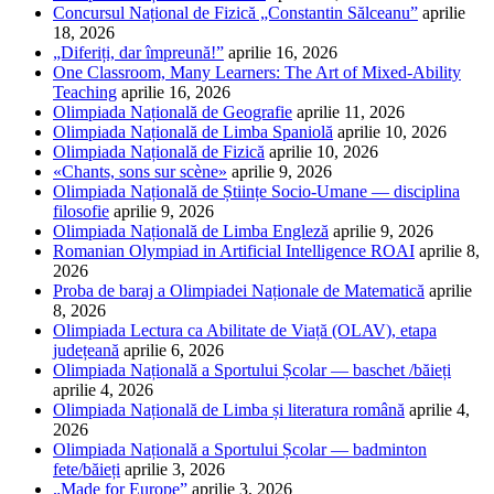
Concursul Național de Fizică „Constantin Sălceanu”
aprilie
18, 2026
„Diferiți, dar împreună!”
aprilie 16, 2026
One Classroom, Many Learners: The Art of Mixed-Ability
Teaching
aprilie 16, 2026
Olimpiada Națională de Geografie
aprilie 11, 2026
Olimpiada Națională de Limba Spaniolă
aprilie 10, 2026
Olimpiada Națională de Fizică
aprilie 10, 2026
«Chants, sons sur scène»
aprilie 9, 2026
Olimpiada Națională de Științe Socio-Umane — disciplina
filosofie
aprilie 9, 2026
Olimpiada Națională de Limba Engleză
aprilie 9, 2026
Romanian Olympiad in Artificial Intelligence ROAI
aprilie 8,
2026
Proba de baraj a Olimpiadei Naționale de Matematică
aprilie
8, 2026
Olimpiada Lectura ca Abilitate de Viață (OLAV), etapa
județeană
aprilie 6, 2026
Olimpiada Națională a Sportului Școlar — baschet /băieți
aprilie 4, 2026
Olimpiada Națională de Limba și literatura română
aprilie 4,
2026
Olimpiada Națională a Sportului Școlar — badminton
fete/băieți
aprilie 3, 2026
„Made for Europe”
aprilie 3, 2026