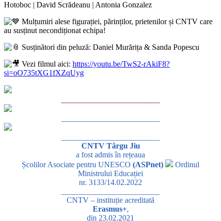
Hotoboc | David Scrădeanu | Antonia Gonzalez
Mulțumiri alese figurației, părinților, prietenilor și CNTV care
au susținut necondiționat echipa!
Susținători din peluză: Daniel Murărița & Sanda Popescu
Vezi filmul aici:
https://youtu.be/TwS2-rAkiF8?
si=oO735tXG1fXZqUyg
_________________________
_________________________
_________________________
CNTV Târgu Jiu
a fost admis în rețeaua
Școlilor Asociate pentru UNESCO
(ASPnet)
Ordinul
Ministrului Educației
nr. 3133/14.02.2022
_________________________
CNTV – instituție acreditată
Erasmus+
,
din 23.02.2021