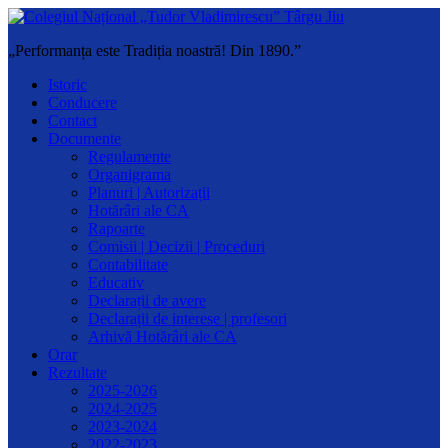
„Performanța este Tradiția noastră! Din 1890.”
Istoric
Conducere
Contact
Documente
Regulamente
Organigrama
Planuri | Autorizații
Hotărâri ale CA
Rapoarte
Comisii | Decizii | Proceduri
Contabilitate
Educativ
Declarații de avere
Declarații de interese | profesori
Arhivă Hotărâri ale CA
Orar
Rezultate
2025-2026
2024-2025
2023-2024
2022-2023