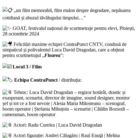
„un film memorabil, film etalon despre degradare, nepăsarea
cotidiană și abuzul tăvălugului timpului…”
GOAT, festivalul național de scurtmetraje pentru elevi, Ploiești,
28 octombrie 2024
Felicitări maxime echipei ContraPunct CNTV, condusă de
simpaticul și polivalentul Luca David Dragodan, care a obținut
pentru scurtmetrajul „
Floarea
”:
Locul 3 / Film
Echipa ContraPunct
/ distribuția:
Tehnic: Luca David Dragodan – regizor hotărât, drastic și
exasperant, scenarist, director de imagine, sound designer, montor
șef și tot ce a fost nevoie | Alesia Maria Milosteanu – scenograf,
boom operator | Ștefania Mihuțoiu – scenarist | Cătălin Bozsodi –
cameraman, boom operator
Actori: Radu Curelea | Luca David Dragodan
Actori figurație: Andrei Călugăru | Raul Enuţă | Melina