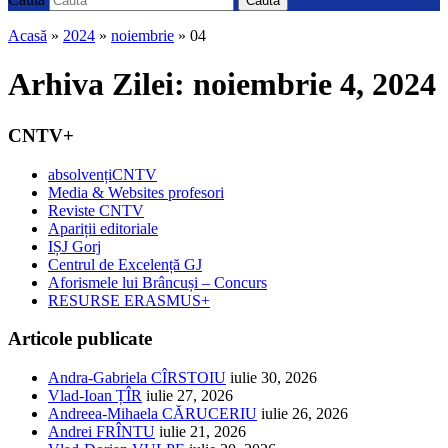
Caută
Acasă
»
2024
»
noiembrie
»
04
Arhiva Zilei:
noiembrie 4, 2024
CNTV+
absolvențiCNTV
Media & Websites profesori
Reviste CNTV
Apariții editoriale
IȘJ Gorj
Centrul de Excelență GJ
Aforismele lui Brâncuși – Concurs
RESURSE ERASMUS+
Articole publicate
Andra-Gabriela CÎRSTOIU
iulie 30, 2026
Vlad-Ioan ȚÎR
iulie 27, 2026
Andreea-Mihaela CĂRUCERIU
iulie 26, 2026
Andrei FRÎNTU
iulie 21, 2026