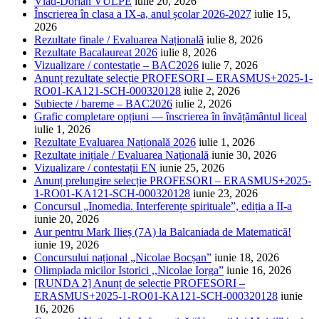
Vlad-Dorian VULPE
iulie 20, 2026
Înscrierea în clasa a IX-a, anul școlar 2026-2027
iulie 15,
2026
Rezultate finale / Evaluarea Națională
iulie 8, 2026
Rezultate Bacalaureat 2026
iulie 8, 2026
Vizualizare / contestație – BAC2026
iulie 7, 2026
Anunț rezultate selecție PROFESORI – ERASMUS+2025-1-
RO01-KA121-SCH-000320128
iulie 2, 2026
Subiecte / bareme – BAC2026
iulie 2, 2026
Grafic completare opțiuni — înscrierea în învățământul liceal
iulie 1, 2026
Rezultate Evaluarea Națională 2026
iulie 1, 2026
Rezultate inițiale / Evaluarea Națională
iunie 30, 2026
Vizualizare / contestații EN
iunie 25, 2026
Anunț prelungire selecție PROFESORI – ERASMUS+2025-
1-RO01-KA121-SCH-000320128
iunie 23, 2026
Concursul „Inomedia. Interferențe spirituale”, ediția a II-a
iunie 20, 2026
Aur pentru Mark Ilieș (7A) la Balcaniada de Matematică!
iunie 19, 2026
Concursului național „Nicolae Bocșan”
iunie 18, 2026
Olimpiada micilor Istorici ,,Nicolae Iorga”
iunie 16, 2026
[RUNDA 2] Anunț de selecție PROFESORI –
ERASMUS+2025-1-RO01-KA121-SCH-000320128
iunie
16, 2026