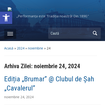
Deschide bara de unelte
„Performanța este Tradiția noastră! Din 1890.”
Caută
Acasă
»
2024
»
noiembrie
»
24
Arhiva Zilei:
noiembrie 24, 2024
Ediția „Brumar” @ Clubul de Șah
„Cavalerul”
noiembrie 24, 2024