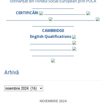
cofinanțat din Fondul Social European prin POCA
_________________________
CERTIFICĂRI
_________________________
_________________________
_________________________
_________________________
CAMBRIDGE
English Qualifications
_________________________
_________________________
_________________________
Arhivă
Arhivă
NOIEMBRIE 2024