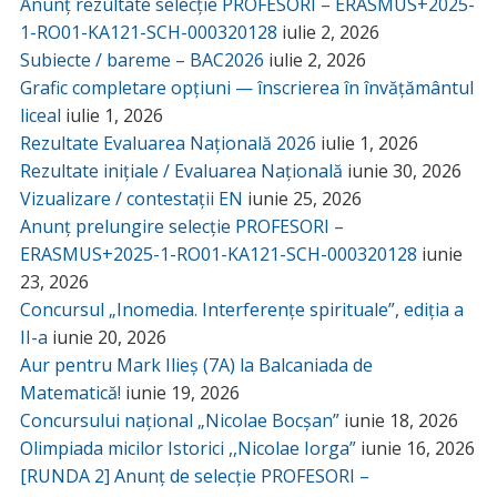
Anunț rezultate selecție PROFESORI – ERASMUS+2025-
1-RO01-KA121-SCH-000320128
iulie 2, 2026
Subiecte / bareme – BAC2026
iulie 2, 2026
Grafic completare opțiuni — înscrierea în învățământul
liceal
iulie 1, 2026
Rezultate Evaluarea Națională 2026
iulie 1, 2026
Rezultate inițiale / Evaluarea Națională
iunie 30, 2026
Vizualizare / contestații EN
iunie 25, 2026
Anunț prelungire selecție PROFESORI –
ERASMUS+2025-1-RO01-KA121-SCH-000320128
iunie
23, 2026
Concursul „Inomedia. Interferențe spirituale”, ediția a
II-a
iunie 20, 2026
Aur pentru Mark Ilieș (7A) la Balcaniada de
Matematică!
iunie 19, 2026
Concursului național „Nicolae Bocșan”
iunie 18, 2026
Olimpiada micilor Istorici ,,Nicolae Iorga”
iunie 16, 2026
[RUNDA 2] Anunț de selecție PROFESORI –