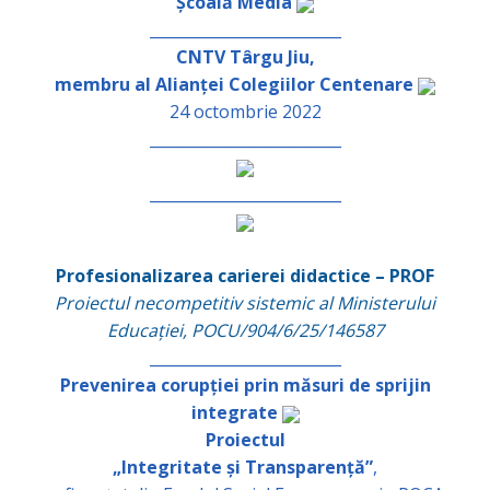
Școală Media
_________________________
CNTV Târgu Jiu,
membru al Alianței Colegiilor Centenare
24 octombrie 2022
_________________________
_________________________
Profesionalizarea carierei didactice – PROF
Proiectul necompetitiv sistemic al Ministerului
Educației, POCU/904/6/25/146587
_________________________
Prevenirea corupției prin măsuri de sprijin
integrate
Proiectul
„Integritate și Transparență”
,