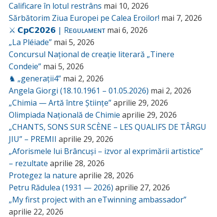
Calificare în lotul restrâns
mai 10, 2026
Sărbătorim Ziua Europei pe Calea Eroilor!
mai 7, 2026
⚔️ 𝗖𝗽𝗖𝟮𝟬𝟮𝟲 | Rᴇɢᴜʟᴀᴍᴇɴᴛ
mai 6, 2026
„La Pléiade”
mai 5, 2026
Concursul Național de creație literară „Tinere
Condeie”
mai 5, 2026
♞ „generații4”
mai 2, 2026
Angela Giorgi (18.10.1961 – 01.05.2026)
mai 2, 2026
„Chimia — Artă între Științe”
aprilie 29, 2026
Olimpiada Națională de Chimie
aprilie 29, 2026
„CHANTS, SONS SUR SCÈNE – LES QUALIFS DE TÂRGU
JIU” – PREMII
aprilie 29, 2026
„Aforismele lui Brâncuși – izvor al exprimării artistice”
– rezultate
aprilie 28, 2026
Protegez la nature
aprilie 28, 2026
Petru Rădulea (1931 — 2026)
aprilie 27, 2026
„My first project with an eTwinning ambassador”
aprilie 22, 2026