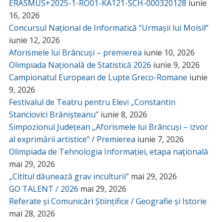
ERASMUS+2025-1-RO01-KA121-SCH-000320128
iunie
16, 2026
Concursul Național de Informatică “Urmașii lui Moisil”
iunie 12, 2026
Aforismele lui Brâncuși – premierea
iunie 10, 2026
Olimpiada Națională de Statistică 2026
iunie 9, 2026
Campionatul European de Lupte Greco-Romane
iunie
9, 2026
Festivalul de Teatru pentru Elevi „Constantin
Stanciovici Brănișteanu”
iunie 8, 2026
Simpozionul Județean „Aforismele lui Brâncuși – izvor
al exprimării artistice” / Premierea
iunie 7, 2026
Olimpiada de Tehnologia Informației, etapa națională
mai 29, 2026
„Cititul dăunează grav inculturii”
mai 29, 2026
GO TALENT / 2026
mai 29, 2026
Referate și Comunicări Științifice / Geografie și Istorie
mai 28, 2026