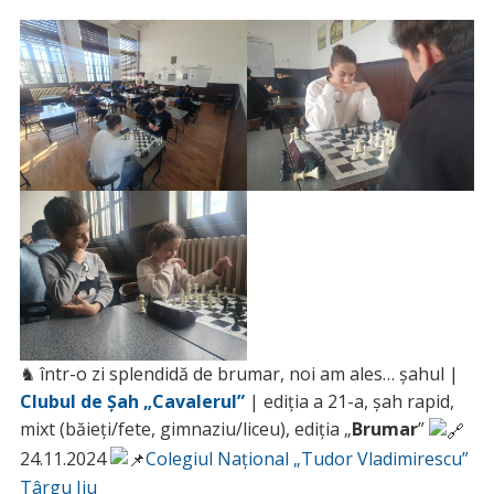
♞ într-o zi splendidă de brumar, noi am ales… șahul |
Clubul de Șah „Cavalerul”
| ediția a 21-a, șah rapid,
mixt (băieți/fete, gimnaziu/liceu), ediția „
Brumar
”
24.11.2024
Colegiul Național „Tudor Vladimirescu”
Târgu Jiu