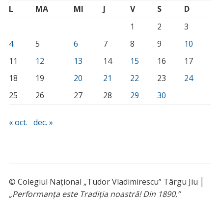
L
MA
MI
J
V
S
D
1
2
3
4
5
6
7
8
9
10
11
12
13
14
15
16
17
18
19
20
21
22
23
24
25
26
27
28
29
30
« oct.
dec. »
© Colegiul Național „Tudor Vladimirescu” Târgu Jiu │
„Performanța este Tradiția noastră! Din 1890.”