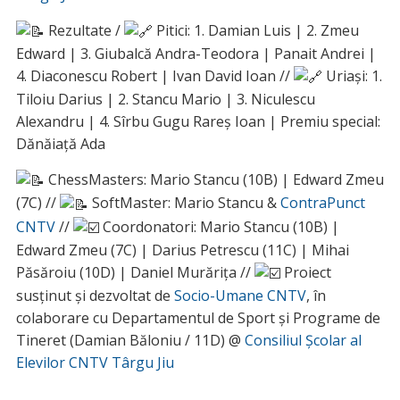
Rezultate /
Pitici: 1. Damian Luis | 2. Zmeu
Edward | 3. Giubalcă Andra-Teodora | Panait Andrei |
4. Diaconescu Robert | Ivan David Ioan //
Uriași: 1.
Tiloiu Darius | 2. Stancu Mario | 3. Niculescu
Alexandru | 4. Sîrbu Gugu Rareș Ioan | Premiu special:
Dănăiață Ada
ChessMasters: Mario Stancu (10B) | Edward Zmeu
(7C) //
SoftMaster: Mario Stancu &
ContraPunct
CNTV
//
Coordonatori: Mario Stancu (10B) |
Edward Zmeu (7C) | Darius Petrescu (11C) | Mihai
Păsăroiu (10D) | Daniel Murărița //
Proiect
susținut și dezvoltat de
Socio-Umane CNTV
, în
colaborare cu Departamentul de Sport și Programe de
Tineret (Damian Băloniu / 11D) @
Consiliul Școlar al
Elevilor CNTV Târgu Jiu