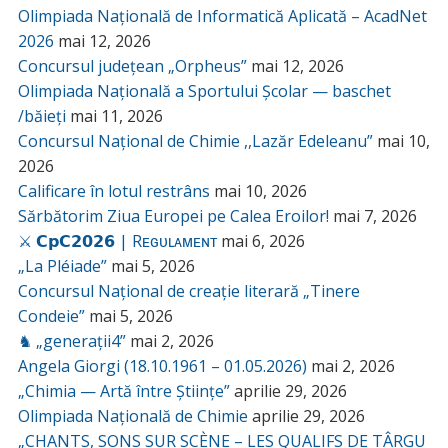
Olimpiada Națională de Informatică Aplicată – AcadNet
2026
mai 12, 2026
Concursul județean „Orpheus”
mai 12, 2026
Olimpiada Națională a Sportului Școlar — baschet
/băieți
mai 11, 2026
Concursul Național de Chimie ,,Lazăr Edeleanu”
mai 10,
2026
Calificare în lotul restrâns
mai 10, 2026
Sărbătorim Ziua Europei pe Calea Eroilor!
mai 7, 2026
⚔️ 𝗖𝗽𝗖𝟮𝟬𝟮𝟲 | Rᴇɢᴜʟᴀᴍᴇɴᴛ
mai 6, 2026
„La Pléiade”
mai 5, 2026
Concursul Național de creație literară „Tinere
Condeie”
mai 5, 2026
♞ „generații4”
mai 2, 2026
Angela Giorgi (18.10.1961 – 01.05.2026)
mai 2, 2026
„Chimia — Artă între Științe”
aprilie 29, 2026
Olimpiada Națională de Chimie
aprilie 29, 2026
„CHANTS, SONS SUR SCÈNE – LES QUALIFS DE TÂRGU