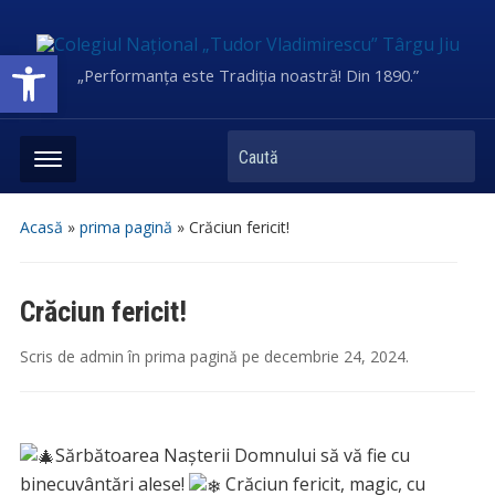
Deschide bara de unelte
„Performanța este Tradiția noastră! Din 1890.”
Caută
Acasă
»
prima pagină
»
Crăciun fericit!
Crăciun fericit!
Scris de
admin
în
prima pagină
pe
decembrie 24, 2024
.
Sărbătoarea Nașterii Domnului să vă fie cu
binecuvântări alese!
Crăciun fericit, magic, cu