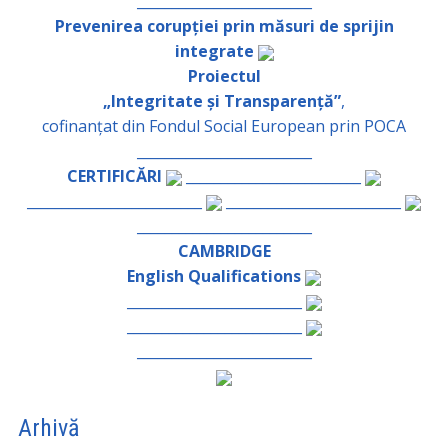
_________________________
Prevenirea corupției prin măsuri de sprijin
integrate
Proiectul
„Integritate și Transparență”
,
cofinanțat din Fondul Social European prin POCA
_________________________
CERTIFICĂRI
_________________________
_________________________
_________________________
_________________________
CAMBRIDGE
English Qualifications
_________________________
_________________________
_________________________
Arhivă