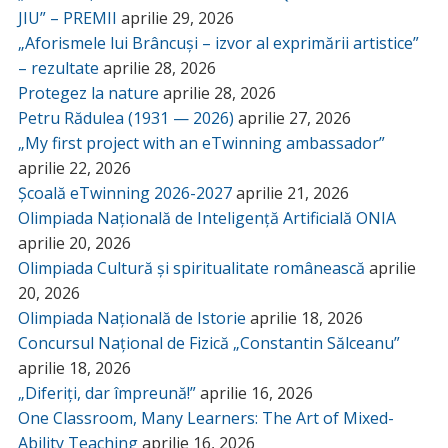
JIU” – PREMII
aprilie 29, 2026
„Aforismele lui Brâncuși – izvor al exprimării artistice”
– rezultate
aprilie 28, 2026
Protegez la nature
aprilie 28, 2026
Petru Rădulea (1931 — 2026)
aprilie 27, 2026
„My first project with an eTwinning ambassador”
aprilie 22, 2026
Școală eTwinning 2026-2027
aprilie 21, 2026
Olimpiada Națională de Inteligență Artificială ONIA
aprilie 20, 2026
Olimpiada Cultură și spiritualitate românească
aprilie
20, 2026
Olimpiada Națională de Istorie
aprilie 18, 2026
Concursul Național de Fizică „Constantin Sălceanu”
aprilie 18, 2026
„Diferiți, dar împreună!”
aprilie 16, 2026
One Classroom, Many Learners: The Art of Mixed-
Ability Teaching
aprilie 16, 2026