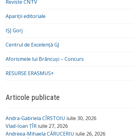
Reviste CNTV
Apariții editoriale
IȘJ Gorj
Centrul de Excelență GJ
Aforismele lui Brâncuși – Concurs
RESURSE ERASMUS+
Articole publicate
Andra-Gabriela CÎRSTOIU
iulie 30, 2026
Vlad-Ioan ȚÎR
iulie 27, 2026
Andreea-Mihaela CĂRUCERIU
iulie 26, 2026