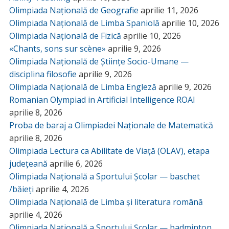
Olimpiada Națională de Geografie
aprilie 11, 2026
Olimpiada Națională de Limba Spaniolă
aprilie 10, 2026
Olimpiada Națională de Fizică
aprilie 10, 2026
«Chants, sons sur scène»
aprilie 9, 2026
Olimpiada Națională de Științe Socio-Umane —
disciplina filosofie
aprilie 9, 2026
Olimpiada Națională de Limba Engleză
aprilie 9, 2026
Romanian Olympiad in Artificial Intelligence ROAI
aprilie 8, 2026
Proba de baraj a Olimpiadei Naționale de Matematică
aprilie 8, 2026
Olimpiada Lectura ca Abilitate de Viață (OLAV), etapa
județeană
aprilie 6, 2026
Olimpiada Națională a Sportului Școlar — baschet
/băieți
aprilie 4, 2026
Olimpiada Națională de Limba și literatura română
aprilie 4, 2026
Olimpiada Națională a Sportului Școlar — badminton