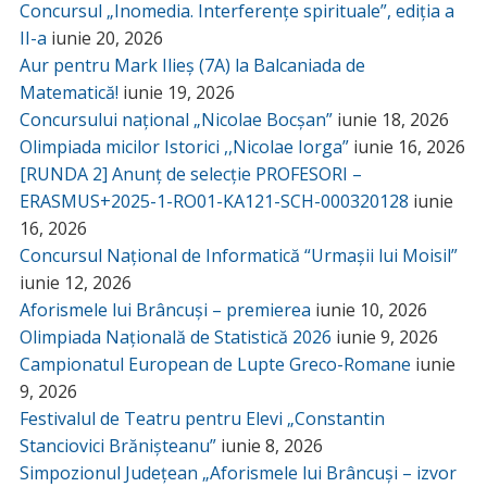
Concursul „Inomedia. Interferențe spirituale”, ediția a
II-a
iunie 20, 2026
Aur pentru Mark Ilieș (7A) la Balcaniada de
Matematică!
iunie 19, 2026
Concursului național „Nicolae Bocșan”
iunie 18, 2026
Olimpiada micilor Istorici ,,Nicolae Iorga”
iunie 16, 2026
[RUNDA 2] Anunț de selecție PROFESORI –
ERASMUS+2025-1-RO01-KA121-SCH-000320128
iunie
16, 2026
Concursul Național de Informatică “Urmașii lui Moisil”
iunie 12, 2026
Aforismele lui Brâncuși – premierea
iunie 10, 2026
Olimpiada Națională de Statistică 2026
iunie 9, 2026
Campionatul European de Lupte Greco-Romane
iunie
9, 2026
Festivalul de Teatru pentru Elevi „Constantin
Stanciovici Brănișteanu”
iunie 8, 2026
Simpozionul Județean „Aforismele lui Brâncuși – izvor