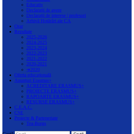
Educativ
Declarații de avere
Declarații de interese | profesori
Arhivă Hotărâri ale CA
Orar
Rezultate
2025-2026
2024-2025
2023-2024
2022-2023
2021-2022
2020-2021
➔2020
Oferta educațională
Anunțuri Erasmus+
ACREDITARE ERASMUS+
PROIECTE ERASMUS+
RAPOARTE ERASMUS+
RESURSE ERASMUS+
C.E.A.C.
CȘE
Proiecte & Parteneriate
Tea-Borgs
Caută