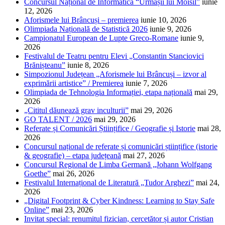
Concursul Național de Informatică “Urmașii lui Moisil”
iunie
12, 2026
Aforismele lui Brâncuși – premierea
iunie 10, 2026
Olimpiada Națională de Statistică 2026
iunie 9, 2026
Campionatul European de Lupte Greco-Romane
iunie 9,
2026
Festivalul de Teatru pentru Elevi „Constantin Stanciovici
Brănișteanu”
iunie 8, 2026
Simpozionul Județean „Aforismele lui Brâncuși – izvor al
exprimării artistice” / Premierea
iunie 7, 2026
Olimpiada de Tehnologia Informației, etapa națională
mai 29,
2026
„Cititul dăunează grav inculturii”
mai 29, 2026
GO TALENT / 2026
mai 29, 2026
Referate și Comunicări Științifice / Geografie și Istorie
mai 28,
2026
Concursul național de referate și comunicări științifice (istorie
& geografie) – etapa județeană
mai 27, 2026
Concursul Regional de Limba Germană „Johann Wolfgang
Goethe”
mai 26, 2026
Festivalul Internațional de Literatură „Tudor Arghezi”
mai 24,
2026
„Digital Footprint & Cyber Kindness: Learning to Stay Safe
Online”
mai 23, 2026
Invitat special: renumitul fizician, cercetător și autor Cristian