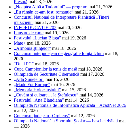
Presură
mai 23, 2026
„Noaptea Albă a Tudorului” — program
mai 21, 2026
„Eu rămân ce-am fost: romantic”
mai 21, 2026
Concursul Național de Interpretare Pianistică „Tineri
muzicieni”
mai 21, 2026
INFOEDUCAȚIE 202
mai 20, 2026
Lansare de carte
mai 19, 2026
Festivalul „Lucian Blaga”
mai 19, 2026
Mate+
mai 18, 2026
,,Armonia științelor”
mai 18, 2026
Concursul interjudețean de geografie Ioniță Ichim
mai 18,
2026
“Dual PC”
mai 18, 2026
Cupa Campionilor la tenis de masă
mai 18, 2026
Olimpiada de Securitate Cibernetică
mai 17, 2026
„Arta Sunetelor”
mai 16, 2026
„Made For Europe”
mai 16, 2026
„Memoria Holocaustului”
mai 15, 2026
„Cuvânt și culoare… la Ștefulescu”
mai 14, 2026
Festivalul „Ana Blandiana”
mai 14, 2026
Olimpiada Națională de Informatică Aplicată – AcadNet 2026
mai 12, 2026
Concursul județean „Orpheus”
mai 12, 2026
Olimpiada Națională a Sportului Școlar — baschet /băieți
mai
11, 2026