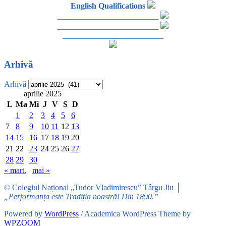
English Qualifications
_________________________
_________________________
_________________________
Arhivă
Arhivă
aprilie 2025
L
Ma
Mi
J
V
S
D
1
2
3
4
5
6
7
8
9
10
11
12
13
14
15
16
17
18
19
20
21
22
23
24
25
26
27
28
29
30
« mart.
mai »
© Colegiul Național „Tudor Vladimirescu” Târgu Jiu │
„Performanța este Tradiția noastră! Din 1890.”
Powered by
WordPress
/ Academica WordPress Theme by
WPZOOM