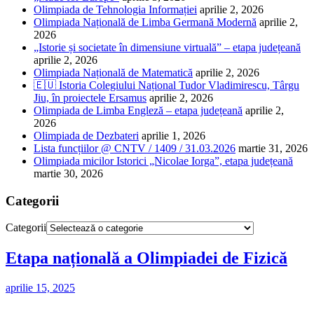
Olimpiada de Tehnologia Informației
aprilie 2, 2026
Olimpiada Națională de Limba Germană Modernă
aprilie 2,
2026
„Istorie și societate în dimensiune virtuală” – etapa județeană
aprilie 2, 2026
Olimpiada Națională de Matematică
aprilie 2, 2026
🇪🇺 Istoria Colegiului Național Tudor Vladimirescu, Târgu
Jiu, în proiectele Ersamus
aprilie 2, 2026
Olimpiada de Limba Engleză – etapa județeană
aprilie 2,
2026
Olimpiada de Dezbateri
aprilie 1, 2026
Lista funcțiilor @ CNTV / 1409 / 31.03.2026
martie 31, 2026
Olimpiada micilor Istorici „Nicolae Iorga”, etapa județeană
martie 30, 2026
Categorii
Categorii
Etapa națională a Olimpiadei de Fizică
aprilie 15, 2025