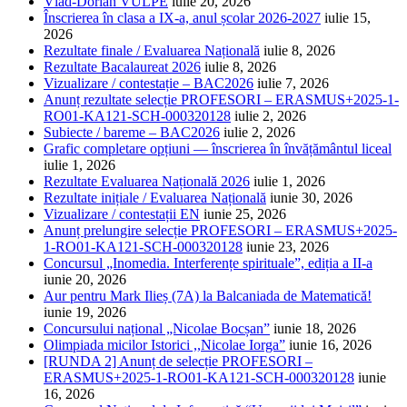
Vlad-Dorian VULPE
iulie 20, 2026
Înscrierea în clasa a IX-a, anul școlar 2026-2027
iulie 15,
2026
Rezultate finale / Evaluarea Națională
iulie 8, 2026
Rezultate Bacalaureat 2026
iulie 8, 2026
Vizualizare / contestație – BAC2026
iulie 7, 2026
Anunț rezultate selecție PROFESORI – ERASMUS+2025-1-
RO01-KA121-SCH-000320128
iulie 2, 2026
Subiecte / bareme – BAC2026
iulie 2, 2026
Grafic completare opțiuni — înscrierea în învățământul liceal
iulie 1, 2026
Rezultate Evaluarea Națională 2026
iulie 1, 2026
Rezultate inițiale / Evaluarea Națională
iunie 30, 2026
Vizualizare / contestații EN
iunie 25, 2026
Anunț prelungire selecție PROFESORI – ERASMUS+2025-
1-RO01-KA121-SCH-000320128
iunie 23, 2026
Concursul „Inomedia. Interferențe spirituale”, ediția a II-a
iunie 20, 2026
Aur pentru Mark Ilieș (7A) la Balcaniada de Matematică!
iunie 19, 2026
Concursului național „Nicolae Bocșan”
iunie 18, 2026
Olimpiada micilor Istorici ,,Nicolae Iorga”
iunie 16, 2026
[RUNDA 2] Anunț de selecție PROFESORI –
ERASMUS+2025-1-RO01-KA121-SCH-000320128
iunie
16, 2026