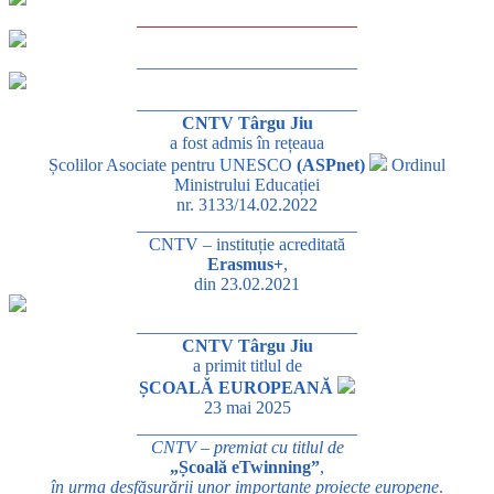
_________________________
_________________________
_________________________
CNTV Târgu Jiu
a fost admis în rețeaua
Școlilor Asociate pentru UNESCO
(ASPnet)
Ordinul
Ministrului Educației
nr. 3133/14.02.2022
_________________________
CNTV – instituție acreditată
Erasmus+
,
din 23.02.2021
_________________________
CNTV Târgu Jiu
a primit titlul de
ȘCOALĂ EUROPEANĂ
23 mai 2025
_________________________
CNTV – premiat cu titlul de
„Școală eTwinning”
,
în urma desfășurării unor importante proiecte europene
.