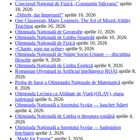
Concursul Național de Fizică „Constantin Sălceanu”
aprilie
18, 2026
„Diferiți, dar împreună!”
aprilie 16, 2026
One Classroom, Many Learners: The Art of Mixed-Ability
Teaching
aprilie 16, 2026
Olimpiada Națională de Geografie
aprilie 11, 2026
Olimpiada Națională de Limba Spaniolă
aprilie 10, 2026
Olimpiada Națională de Fizică
aprilie 10, 2026
«Chants, sons sur scène»
aprilie 9, 2026
Olimpiada Națională de Științe Socio-Umane — disciplina
filosofie
aprilie 9, 2026
Olimpiada Națională de Limba Engleză
aprilie 9, 2026
Romanian Olympiad in Artificial Intelligence ROAI
aprilie 8,
2026
Proba de baraj a Olimpiadei Naționale de Matematică
aprilie
8, 2026
Olimpiada Lectura ca Abilitate de Viață (OLAV), etapa
județeană
aprilie 6, 2026
Olimpiada Națională a Sportului Școlar — baschet /băieți
aprilie 4, 2026
Olimpiada Națională de Limba și literatura română
aprilie 4,
2026
Olimpiada Națională a Sportului Școlar — badminton
fete/băieți
aprilie 3, 2026
„Made for Europe”
aprilie 3, 2026