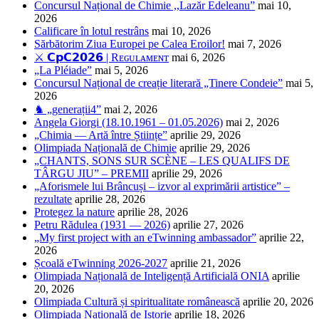
Concursul Național de Chimie ,,Lazăr Edeleanu”
mai 10,
2026
Calificare în lotul restrâns
mai 10, 2026
Sărbătorim Ziua Europei pe Calea Eroilor!
mai 7, 2026
⚔️ 𝗖𝗽𝗖𝟮𝟬𝟮𝟲 | Rᴇɢᴜʟᴀᴍᴇɴᴛ
mai 6, 2026
„La Pléiade”
mai 5, 2026
Concursul Național de creație literară „Tinere Condeie”
mai 5,
2026
♞ „generații4”
mai 2, 2026
Angela Giorgi (18.10.1961 – 01.05.2026)
mai 2, 2026
„Chimia — Artă între Științe”
aprilie 29, 2026
Olimpiada Națională de Chimie
aprilie 29, 2026
„CHANTS, SONS SUR SCÈNE – LES QUALIFS DE
TÂRGU JIU” – PREMII
aprilie 29, 2026
„Aforismele lui Brâncuși – izvor al exprimării artistice” –
rezultate
aprilie 28, 2026
Protegez la nature
aprilie 28, 2026
Petru Rădulea (1931 — 2026)
aprilie 27, 2026
„My first project with an eTwinning ambassador”
aprilie 22,
2026
Școală eTwinning 2026-2027
aprilie 21, 2026
Olimpiada Națională de Inteligență Artificială ONIA
aprilie
20, 2026
Olimpiada Cultură și spiritualitate românească
aprilie 20, 2026
Olimpiada Națională de Istorie
aprilie 18, 2026