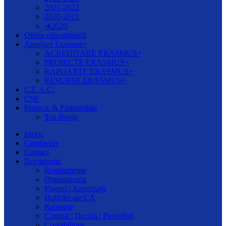
2021-2022
2020-2021
➔2020
Oferta educațională
Anunțuri Erasmus+
ACREDITARE ERASMUS+
PROIECTE ERASMUS+
RAPOARTE ERASMUS+
RESURSE ERASMUS+
C.E.A.C.
CȘE
Proiecte & Parteneriate
Tea-Borgs
Istoric
Conducere
Contact
Documente
Regulamente
Organigrama
Planuri | Autorizații
Hotărâri ale CA
Rapoarte
Comisii | Decizii | Proceduri
Contabilitate