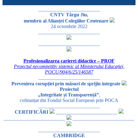
_________________________
CNTV Târgu Jiu,
membru al Alianței Colegiilor Centenare
24 octombrie 2022
_________________________
_________________________
Profesionalizarea carierei didactice – PROF
Proiectul necompetitiv sistemic al Ministerului Educației,
POCU/904/6/25/146587
_________________________
Prevenirea corupției prin măsuri de sprijin integrate
Proiectul
„Integritate și Transparență”
,
cofinanțat din Fondul Social European prin POCA
_________________________
CERTIFICĂRI
_________________________
_________________________
_________________________
_________________________
CAMBRIDGE