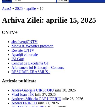
Caută
Acasă
»
2025
»
aprilie
»
15
Arhiva Zilei:
aprilie 15, 2025
CNTV+
absolvențiCNTV
Media & Websites profesori
Reviste CNTV
Apariții editoriale
IȘJ Gorj
Centrul de Excelență GJ
Aforismele lui Brâncuși – Concurs
RESURSE ERASMUS+
Articole publicate
Andra-Gabriela CÎRSTOIU
iulie 30, 2026
Vlad-Ioan ȚÎR
iulie 27, 2026
Andreea-Mihaela CĂRUCERIU
iulie 26, 2026
Andrei FRÎNTU
iulie 21, 2026