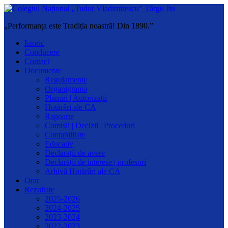
„Performanța este Tradiția noastră! Din 1890.”
Istoric
Conducere
Contact
Documente
Regulamente
Organigrama
Planuri | Autorizații
Hotărâri ale CA
Rapoarte
Comisii | Decizii | Proceduri
Contabilitate
Educativ
Declarații de avere
Declarații de interese | profesori
Arhivă Hotărâri ale CA
Orar
Rezultate
2025-2026
2024-2025
2023-2024
2022-2023