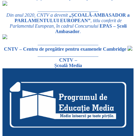
_________________________
Din anul 2020, CNTV a devenit
„ȘCOALĂ-AMBASADOR a
PARLAMENTULUI EUROPEAN”
,
titlu conferit de
Parlamentul European, în cadrul Concursului
EPAS – Școli
Ambasador
.
_________________________
CNTV – Centru de pregătire pentru examenele Cambridge
_________________________
CNTV –
Școală Media