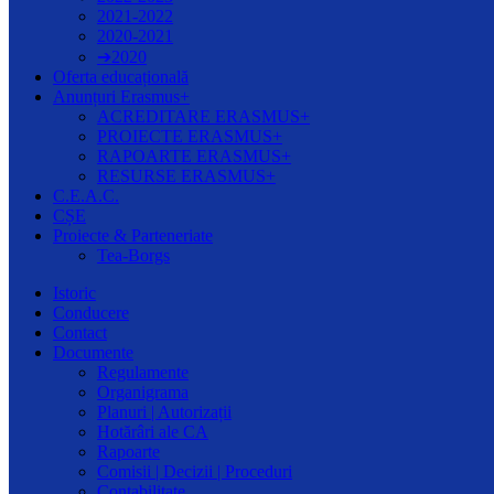
2021-2022
2020-2021
➔2020
Oferta educațională
Anunțuri Erasmus+
ACREDITARE ERASMUS+
PROIECTE ERASMUS+
RAPOARTE ERASMUS+
RESURSE ERASMUS+
C.E.A.C.
CȘE
Proiecte & Parteneriate
Tea-Borgs
Istoric
Conducere
Contact
Documente
Regulamente
Organigrama
Planuri | Autorizații
Hotărâri ale CA
Rapoarte
Comisii | Decizii | Proceduri
Contabilitate