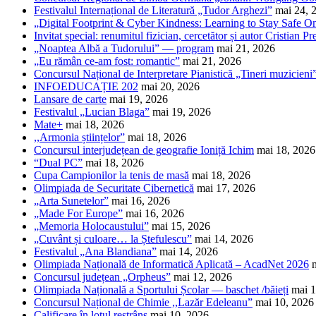
Festivalul Internațional de Literatură „Tudor Arghezi”
mai 24, 
„Digital Footprint & Cyber Kindness: Learning to Stay Safe O
Invitat special: renumitul fizician, cercetător și autor Cristian Pr
„Noaptea Albă a Tudorului” — program
mai 21, 2026
„Eu rămân ce-am fost: romantic”
mai 21, 2026
Concursul Național de Interpretare Pianistică „Tineri muzicieni
INFOEDUCAȚIE 202
mai 20, 2026
Lansare de carte
mai 19, 2026
Festivalul „Lucian Blaga”
mai 19, 2026
Mate+
mai 18, 2026
,,Armonia științelor”
mai 18, 2026
Concursul interjudețean de geografie Ioniță Ichim
mai 18, 2026
“Dual PC”
mai 18, 2026
Cupa Campionilor la tenis de masă
mai 18, 2026
Olimpiada de Securitate Cibernetică
mai 17, 2026
„Arta Sunetelor”
mai 16, 2026
„Made For Europe”
mai 16, 2026
„Memoria Holocaustului”
mai 15, 2026
„Cuvânt și culoare… la Ștefulescu”
mai 14, 2026
Festivalul „Ana Blandiana”
mai 14, 2026
Olimpiada Națională de Informatică Aplicată – AcadNet 2026
Concursul județean „Orpheus”
mai 12, 2026
Olimpiada Națională a Sportului Școlar — baschet /băieți
mai 1
Concursul Național de Chimie ,,Lazăr Edeleanu”
mai 10, 2026
Calificare în lotul restrâns
mai 10, 2026