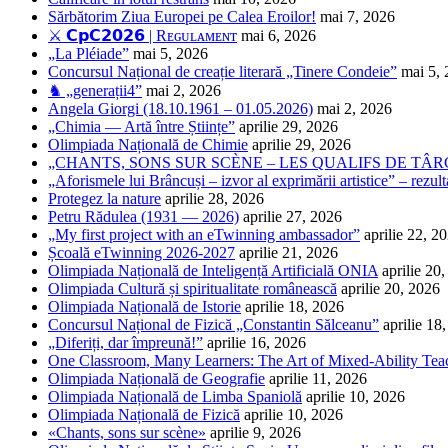
Sărbătorim Ziua Europei pe Calea Eroilor!
mai 7, 2026
⚔️ 𝗖𝗽𝗖𝟮𝟬𝟮𝟲 | Rᴇɢᴜʟᴀᴍᴇɴᴛ
mai 6, 2026
„La Pléiade”
mai 5, 2026
Concursul Național de creație literară „Tinere Condeie”
mai 5,
♞ „generații4”
mai 2, 2026
Angela Giorgi (18.10.1961 – 01.05.2026)
mai 2, 2026
„Chimia — Artă între Științe”
aprilie 29, 2026
Olimpiada Națională de Chimie
aprilie 29, 2026
„CHANTS, SONS SUR SCÈNE – LES QUALIFS DE TÂRG
„Aforismele lui Brâncuși – izvor al exprimării artistice” – rezult
Protegez la nature
aprilie 28, 2026
Petru Rădulea (1931 — 2026)
aprilie 27, 2026
„My first project with an eTwinning ambassador”
aprilie 22, 2
Școală eTwinning 2026-2027
aprilie 21, 2026
Olimpiada Națională de Inteligență Artificială ONIA
aprilie 20
Olimpiada Cultură și spiritualitate românească
aprilie 20, 2026
Olimpiada Națională de Istorie
aprilie 18, 2026
Concursul Național de Fizică „Constantin Sălceanu”
aprilie 18
„Diferiți, dar împreună!”
aprilie 16, 2026
One Classroom, Many Learners: The Art of Mixed-Ability Tea
Olimpiada Națională de Geografie
aprilie 11, 2026
Olimpiada Națională de Limba Spaniolă
aprilie 10, 2026
Olimpiada Națională de Fizică
aprilie 10, 2026
«Chants, sons sur scène»
aprilie 9, 2026