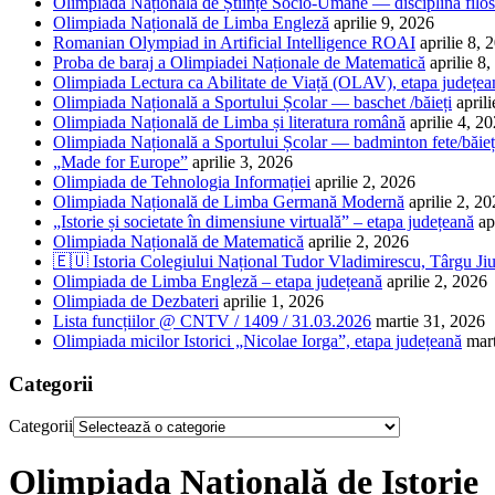
Olimpiada Națională de Științe Socio-Umane — disciplina filos
Olimpiada Națională de Limba Engleză
aprilie 9, 2026
Romanian Olympiad in Artificial Intelligence ROAI
aprilie 8, 
Proba de baraj a Olimpiadei Naționale de Matematică
aprilie 8
Olimpiada Lectura ca Abilitate de Viață (OLAV), etapa județea
Olimpiada Națională a Sportului Școlar — baschet /băieți
april
Olimpiada Națională de Limba și literatura română
aprilie 4, 2
Olimpiada Națională a Sportului Școlar — badminton fete/băieț
„Made for Europe”
aprilie 3, 2026
Olimpiada de Tehnologia Informației
aprilie 2, 2026
Olimpiada Națională de Limba Germană Modernă
aprilie 2, 2
„Istorie și societate în dimensiune virtuală” – etapa județeană
ap
Olimpiada Națională de Matematică
aprilie 2, 2026
🇪🇺 Istoria Colegiului Național Tudor Vladimirescu, Târgu Jiu
Olimpiada de Limba Engleză – etapa județeană
aprilie 2, 2026
Olimpiada de Dezbateri
aprilie 1, 2026
Lista funcțiilor @ CNTV / 1409 / 31.03.2026
martie 31, 2026
Olimpiada micilor Istorici „Nicolae Iorga”, etapa județeană
mar
Categorii
Categorii
Olimpiada Națională de Istorie