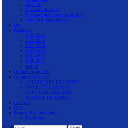
Educativ
Declarații de avere
Declarații de interese | profesori
Arhivă Hotărâri ale CA
Orar
Rezultate
2025-2026
2024-2025
2023-2024
2022-2023
2021-2022
2020-2021
➔2020
Oferta educațională
Anunțuri Erasmus+
ACREDITARE ERASMUS+
PROIECTE ERASMUS+
RAPOARTE ERASMUS+
RESURSE ERASMUS+
C.E.A.C.
CȘE
Proiecte & Parteneriate
Tea-Borgs
Caută