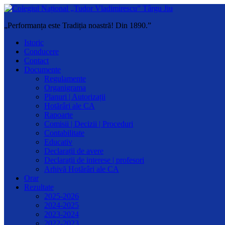
„Performanța este Tradiția noastră! Din 1890.”
Istoric
Conducere
Contact
Documente
Regulamente
Organigrama
Planuri | Autorizații
Hotărâri ale CA
Rapoarte
Comisii | Decizii | Proceduri
Contabilitate
Educativ
Declarații de avere
Declarații de interese | profesori
Arhivă Hotărâri ale CA
Orar
Rezultate
2025-2026
2024-2025
2023-2024
2022-2023