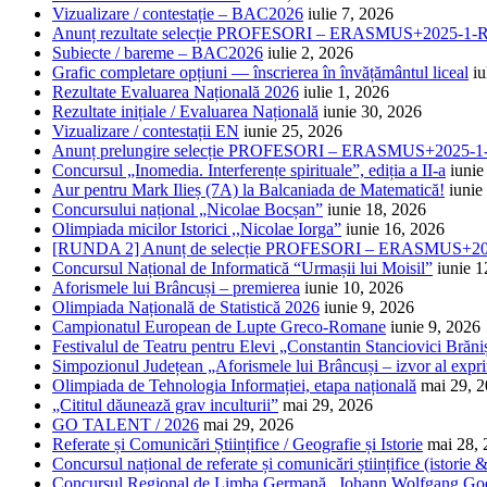
Vizualizare / contestație – BAC2026
iulie 7, 2026
Anunț rezultate selecție PROFESORI – ERASMUS+2025-
Subiecte / bareme – BAC2026
iulie 2, 2026
Grafic completare opțiuni — înscrierea în învățământul liceal
iu
Rezultate Evaluarea Națională 2026
iulie 1, 2026
Rezultate inițiale / Evaluarea Națională
iunie 30, 2026
Vizualizare / contestații EN
iunie 25, 2026
Anunț prelungire selecție PROFESORI – ERASMUS+2025
Concursul „Inomedia. Interferențe spirituale”, ediția a II-a
iunie
Aur pentru Mark Ilieș (7A) la Balcaniada de Matematică!
iunie
Concursului național „Nicolae Bocșan”
iunie 18, 2026
Olimpiada micilor Istorici ,,Nicolae Iorga”
iunie 16, 2026
[RUNDA 2] Anunț de selecție PROFESORI – ERASMUS+2
Concursul Național de Informatică “Urmașii lui Moisil”
iunie 1
Aforismele lui Brâncuși – premierea
iunie 10, 2026
Olimpiada Națională de Statistică 2026
iunie 9, 2026
Campionatul European de Lupte Greco-Romane
iunie 9, 2026
Festivalul de Teatru pentru Elevi „Constantin Stanciovici Brăni
Simpozionul Județean „Aforismele lui Brâncuși – izvor al exprim
Olimpiada de Tehnologia Informației, etapa națională
mai 29, 
„Cititul dăunează grav inculturii”
mai 29, 2026
GO TALENT / 2026
mai 29, 2026
Referate și Comunicări Științifice / Geografie și Istorie
mai 28,
Concursul național de referate și comunicări științifice (istorie
Concursul Regional de Limba Germană „Johann Wolfgang Go