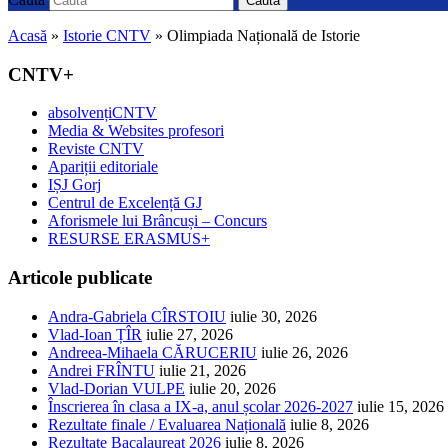
Caută
Acasă
»
Istorie CNTV
»
Olimpiada Națională de Istorie
CNTV+
absolvențiCNTV
Media & Websites profesori
Reviste CNTV
Apariții editoriale
IȘJ Gorj
Centrul de Excelență GJ
Aforismele lui Brâncuși – Concurs
RESURSE ERASMUS+
Articole publicate
Andra-Gabriela CÎRSTOIU
iulie 30, 2026
Vlad-Ioan ȚÎR
iulie 27, 2026
Andreea-Mihaela CĂRUCERIU
iulie 26, 2026
Andrei FRÎNTU
iulie 21, 2026
Vlad-Dorian VULPE
iulie 20, 2026
Înscrierea în clasa a IX-a, anul școlar 2026-2027
iulie 15, 2026
Rezultate finale / Evaluarea Națională
iulie 8, 2026
Rezultate Bacalaureat 2026
iulie 8, 2026