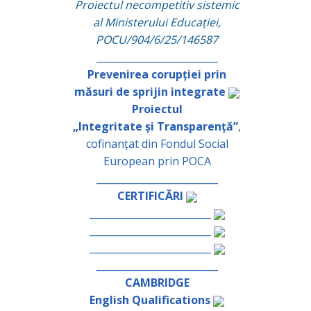
Proiectul necompetitiv sistemic
al Ministerului Educației,
POCU/904/6/25/146587
_________________________
Prevenirea corupției prin
măsuri de sprijin integrate
Proiectul
„Integritate și Transparență”
,
cofinanțat din Fondul Social
European prin POCA
_________________________
CERTIFICĂRI
_________________________
_________________________
_________________________
_________________________
CAMBRIDGE
English Qualifications