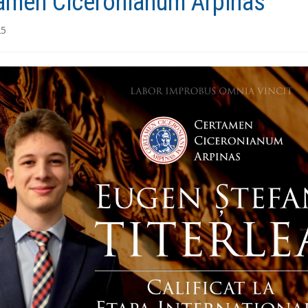
amen Ciceronianum Arpinas”
25