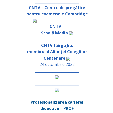
_________________________
CNTV – Centru de pregătire
pentru examenele Cambridge
_________________________
CNTV –
Școală Media
_________________________
CNTV Târgu Jiu,
membru al Alianței Colegiilor
Centenare
24 octombrie 2022
_________________________
_________________________
Profesionalizarea carierei
didactice – PROF