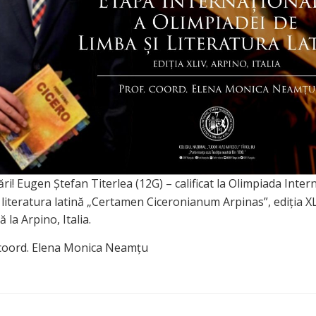
tări! Eugen Ștefan Titerlea (12G) – calificat la Olimpiada Inter
 literatura latină „Certamen Ciceronianum Arpinas”, ediția XL
 la Arpino, Italia.
coord. Elena Monica Neamțu