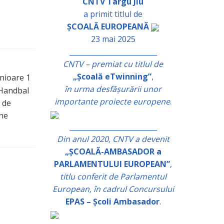
CNTV Târgu Jiu
a primit titlul de
ȘCOALĂ EUROPEANĂ
23 mai 2025
_________________________
CNTV – premiat cu titlul de
„Școală eTwinning”
,
unioare 1
în urma desfășurării unor
 Handbal
importante proiecte europene
.
 de
che
_________________________
Din anul 2020, CNTV a devenit
„ȘCOALĂ-AMBASADOR a
PARLAMENTULUI EUROPEAN”
,
titlu conferit de Parlamentul
European, în cadrul Concursului
EPAS – Școli Ambasador
.