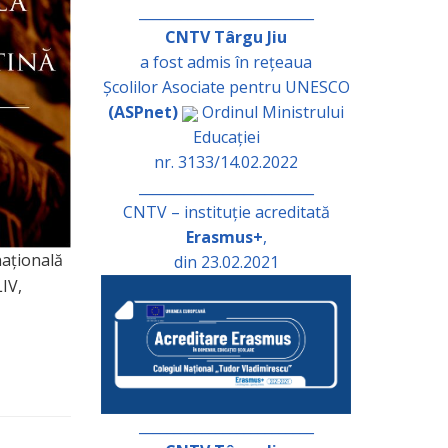
_________________________
CNTV Târgu Jiu
a fost admis în rețeaua
Școlilor Asociate pentru UNESCO
(ASPnet)
Ordinul Ministrului
Educației
nr. 3133/14.02.2022
_________________________
CNTV – instituție acreditată
Erasmus+
,
națională
din 23.02.2021
IV,
_________________________