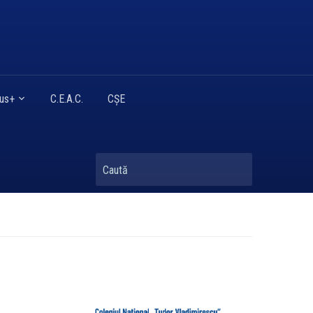
mus+
C.E.A.C.
CȘE
Caută