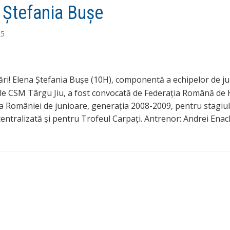
 Ștefania Bușe
25
tări! Elena Ștefania Bușe (10H), componentă a echipelor de j
 ale CSM Târgu Jiu, a fost convocată de Federația Română de
la României de junioare, generația 2008-2009, pentru stagiul
centralizată și pentru Trofeul Carpați. Antrenor: Andrei Ena