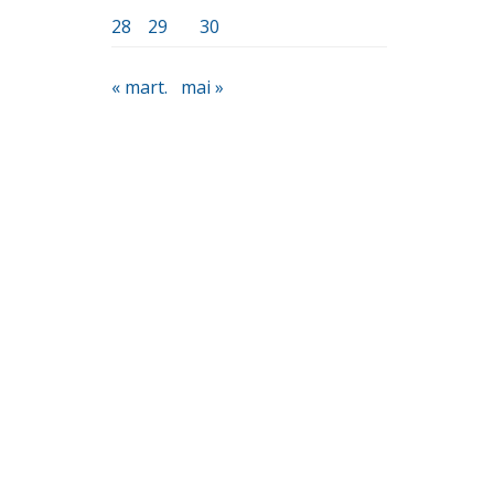
28
29
30
« mart.
mai »