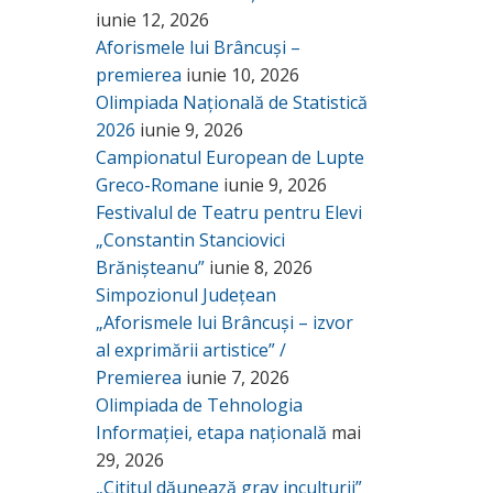
iunie 12, 2026
Aforismele lui Brâncuși –
premierea
iunie 10, 2026
Olimpiada Națională de Statistică
2026
iunie 9, 2026
Campionatul European de Lupte
Greco-Romane
iunie 9, 2026
Festivalul de Teatru pentru Elevi
„Constantin Stanciovici
Brănișteanu”
iunie 8, 2026
Simpozionul Județean
„Aforismele lui Brâncuși – izvor
al exprimării artistice” /
Premierea
iunie 7, 2026
Olimpiada de Tehnologia
Informației, etapa națională
mai
29, 2026
„Cititul dăunează grav inculturii”