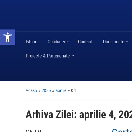
Deschide bara de unelte
Istoric
Conducere
Contact
Documente
Proiecte & Parteneriate
Acasă
»
2025
»
aprilie
»
04
Arhiva Zilei:
aprilie 4, 20