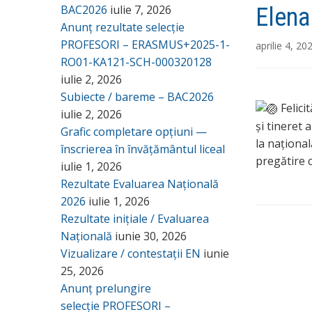
BAC2026
iulie 7, 2026
Elena
Anunț rezultate selecție
PROFESORI – ERASMUS+2025-1-
aprilie 4, 20
RO01-KA121-SCH-000320128
iulie 2, 2026
Subiecte / bareme – BAC2026
Felici
iulie 2, 2026
și tineret
Grafic completare opțiuni —
la naționa
înscrierea în învățământul liceal
pregătire 
iulie 1, 2026
Rezultate Evaluarea Națională
2026
iulie 1, 2026
Rezultate inițiale / Evaluarea
Națională
iunie 30, 2026
Vizualizare / contestații EN
iunie
25, 2026
Anunț prelungire
selecție PROFESORI –