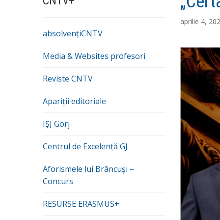
„Cert
CNTV+
aprilie 4, 20
absolvențiCNTV
Media & Websites profesori
Reviste CNTV
Apariții editoriale
IȘJ Gorj
Centrul de Excelență GJ
Aforismele lui Brâncuși –
Concurs
RESURSE ERASMUS+