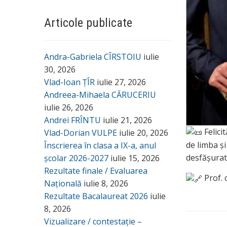
Articole publicate
Andra-Gabriela CÎRSTOIU
iulie
30, 2026
Vlad-Ioan ȚÎR
iulie 27, 2026
Andreea-Mihaela CĂRUCERIU
iulie 26, 2026
Andrei FRÎNTU
iulie 21, 2026
Felici
Vlad-Dorian VULPE
iulie 20, 2026
de limba și
Înscrierea în clasa a IX-a, anul
d
esfășurată
școlar 2026-2027
iulie 15, 2026
Rezultate finale / Evaluarea
Prof. 
Națională
iulie 8, 2026
Rezultate Bacalaureat 2026
iulie
8, 2026
Vizualizare / contestație –