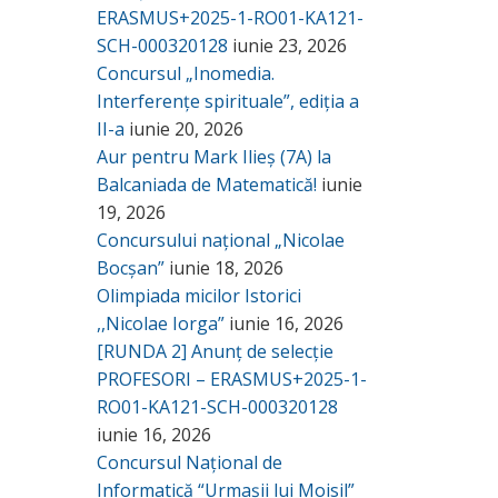
ERASMUS+2025-1-RO01-KA121-
SCH-000320128
iunie 23, 2026
Concursul „Inomedia.
Interferențe spirituale”, ediția a
II-a
iunie 20, 2026
Aur pentru Mark Ilieș (7A) la
Balcaniada de Matematică!
iunie
19, 2026
Concursului național „Nicolae
Bocșan”
iunie 18, 2026
Olimpiada micilor Istorici
,,Nicolae Iorga”
iunie 16, 2026
[RUNDA 2] Anunț de selecție
PROFESORI – ERASMUS+2025-1-
RO01-KA121-SCH-000320128
iunie 16, 2026
Concursul Național de
Informatică “Urmașii lui Moisil”