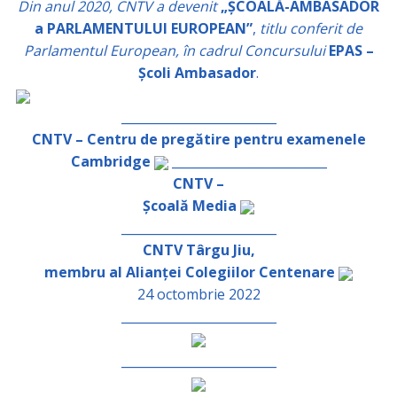
Din anul 2020, CNTV a devenit
„ȘCOALĂ-AMBASADOR
a PARLAMENTULUI EUROPEAN”
,
titlu conferit de
Parlamentul European, în cadrul Concursului
EPAS –
Școli Ambasador
.
_________________________
CNTV – Centru de pregătire pentru examenele
Cambridge
_________________________
CNTV –
Școală Media
_________________________
CNTV Târgu Jiu,
membru al Alianței Colegiilor Centenare
24 octombrie 2022
_________________________
_________________________