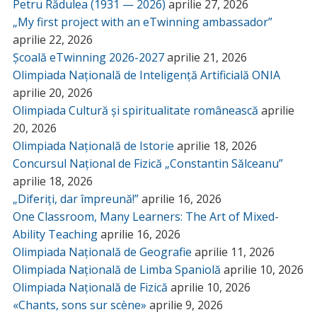
Petru Rădulea (1931 — 2026)
aprilie 27, 2026
„My first project with an eTwinning ambassador”
aprilie 22, 2026
Școală eTwinning 2026-2027
aprilie 21, 2026
Olimpiada Națională de Inteligență Artificială ONIA
aprilie 20, 2026
Olimpiada Cultură și spiritualitate românească
aprilie
20, 2026
Olimpiada Națională de Istorie
aprilie 18, 2026
Concursul Național de Fizică „Constantin Sălceanu”
aprilie 18, 2026
„Diferiți, dar împreună!”
aprilie 16, 2026
One Classroom, Many Learners: The Art of Mixed-
Ability Teaching
aprilie 16, 2026
Olimpiada Națională de Geografie
aprilie 11, 2026
Olimpiada Națională de Limba Spaniolă
aprilie 10, 2026
Olimpiada Națională de Fizică
aprilie 10, 2026
«Chants, sons sur scène»
aprilie 9, 2026