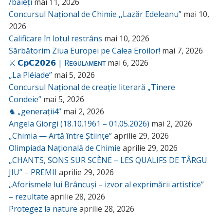
/băieți
mai 11, 2026
Concursul Național de Chimie ,,Lazăr Edeleanu”
mai 10,
2026
Calificare în lotul restrâns
mai 10, 2026
Sărbătorim Ziua Europei pe Calea Eroilor!
mai 7, 2026
⚔️ 𝗖𝗽𝗖𝟮𝟬𝟮𝟲 | Rᴇɢᴜʟᴀᴍᴇɴᴛ
mai 6, 2026
„La Pléiade”
mai 5, 2026
Concursul Național de creație literară „Tinere
Condeie”
mai 5, 2026
♞ „generații4”
mai 2, 2026
Angela Giorgi (18.10.1961 – 01.05.2026)
mai 2, 2026
„Chimia — Artă între Științe”
aprilie 29, 2026
Olimpiada Națională de Chimie
aprilie 29, 2026
„CHANTS, SONS SUR SCÈNE – LES QUALIFS DE TÂRGU
JIU” – PREMII
aprilie 29, 2026
„Aforismele lui Brâncuși – izvor al exprimării artistice”
– rezultate
aprilie 28, 2026
Protegez la nature
aprilie 28, 2026