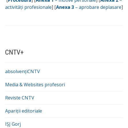
[
Procedură
] [
Anexa 1
– motive personale
] [
Anexa 2
–
activități profesionale
] [
Anexa 3
– aprobare deplasare
]
CNTV+
absolvențiCNTV
Media & Websites profesori
Reviste CNTV
Apariții editoriale
IȘJ Gorj