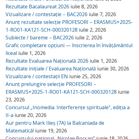
Rezultate Bacalaureat 2026
iulie 8, 2026
Vizualizare / contestație – BAC2026
iulie 7, 2026
Anunț rezultate selecție PROFESORI – ERASMUS+2025-
1-RO01-KA121-SCH-000320128
iulie 2, 2026
Subiecte / bareme – BAC2026
iulie 2, 2026
Grafic completare opțiuni — înscrierea în învățământul
liceal
iulie 1, 2026
Rezultate Evaluarea Națională 2026
iulie 1, 2026
Rezultate inițiale / Evaluarea Națională
iunie 30, 2026
Vizualizare / contestații EN
iunie 25, 2026
Anunț prelungire selecție PROFESORI –
ERASMUS+2025-1-RO01-KA121-SCH-000320128
iunie
23, 2026
Concursul „Inomedia. Interferențe spirituale”, ediția a
II-a
iunie 20, 2026
Aur pentru Mark Ilieș (7A) la Balcaniada de
Matematică!
iunie 19, 2026
Concursului național „Nicolae Bocșan”
iunie 18, 2026