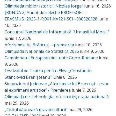
Olimpiada micilor Istorici ,,Nicolae Iorga”
iunie 16, 2026
[RUNDA 2] Anunț de selecție PROFESORI –
ERASMUS+2025-1-RO01-KA121-SCH-000320128
iunie
16, 2026
Concursul Național de Informatică “Urmașii lui Moisil”
iunie 12, 2026
Aforismele lui Brâncuși – premierea
iunie 10, 2026
Olimpiada Națională de Statistică 2026
iunie 9, 2026
Campionatul European de Lupte Greco-Romane
iunie
9, 2026
Festivalul de Teatru pentru Elevi „Constantin
Stanciovici Brănișteanu”
iunie 8, 2026
Simpozionul Județean „Aforismele lui Brâncuși – izvor
al exprimării artistice” / Premierea
iunie 7, 2026
Olimpiada de Tehnologia Informației, etapa națională
mai 29, 2026
„Cititul dăunează grav inculturii”
mai 29, 2026