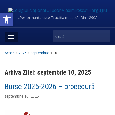
Deschide bara de unelte
„Performanța este Tradiția noastră! Din 1890.”
Caută
Acasă
»
2025
»
septembrie
»
10
Arhiva Zilei:
septembrie 10, 2025
Burse 2025-2026 – procedură
septembrie 10, 2025