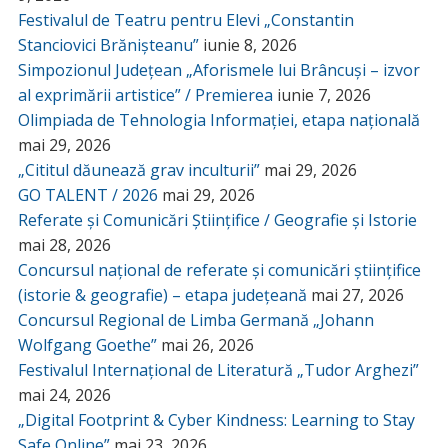
Festivalul de Teatru pentru Elevi „Constantin
Stanciovici Brănișteanu”
iunie 8, 2026
Simpozionul Județean „Aforismele lui Brâncuși – izvor
al exprimării artistice” / Premierea
iunie 7, 2026
Olimpiada de Tehnologia Informației, etapa națională
mai 29, 2026
„Cititul dăunează grav inculturii”
mai 29, 2026
GO TALENT / 2026
mai 29, 2026
Referate și Comunicări Științifice / Geografie și Istorie
mai 28, 2026
Concursul național de referate și comunicări științifice
(istorie & geografie) – etapa județeană
mai 27, 2026
Concursul Regional de Limba Germană „Johann
Wolfgang Goethe”
mai 26, 2026
Festivalul Internațional de Literatură „Tudor Arghezi”
mai 24, 2026
„Digital Footprint & Cyber Kindness: Learning to Stay
Safe Online”
mai 23, 2026