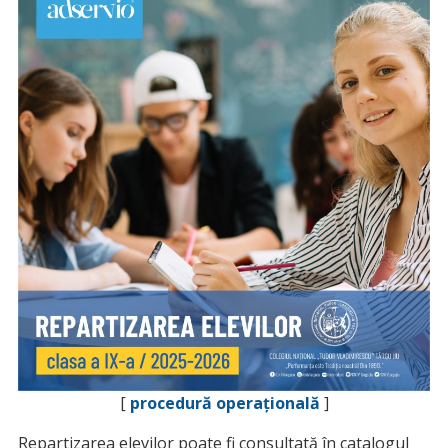
[
procedură operațională
]
Repartizarea elevilor poate fi consultată în catalogul