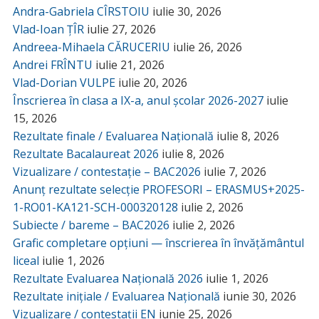
Andra-Gabriela CÎRSTOIU
iulie 30, 2026
Vlad-Ioan ȚÎR
iulie 27, 2026
Andreea-Mihaela CĂRUCERIU
iulie 26, 2026
Andrei FRÎNTU
iulie 21, 2026
Vlad-Dorian VULPE
iulie 20, 2026
Înscrierea în clasa a IX-a, anul școlar 2026-2027
iulie
15, 2026
Rezultate finale / Evaluarea Națională
iulie 8, 2026
Rezultate Bacalaureat 2026
iulie 8, 2026
Vizualizare / contestație – BAC2026
iulie 7, 2026
Anunț rezultate selecție PROFESORI – ERASMUS+2025-
1-RO01-KA121-SCH-000320128
iulie 2, 2026
Subiecte / bareme – BAC2026
iulie 2, 2026
Grafic completare opțiuni — înscrierea în învățământul
liceal
iulie 1, 2026
Rezultate Evaluarea Națională 2026
iulie 1, 2026
Rezultate inițiale / Evaluarea Națională
iunie 30, 2026
Vizualizare / contestații EN
iunie 25, 2026