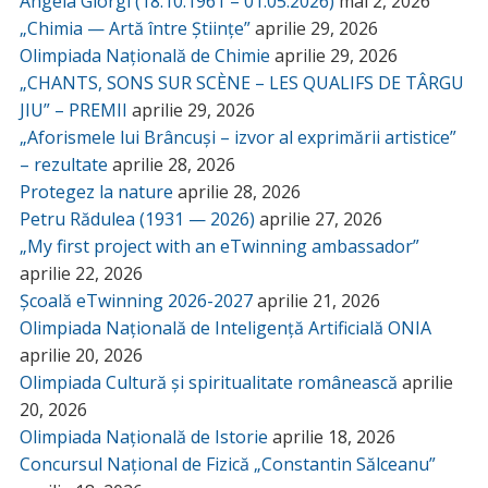
Angela Giorgi (18.10.1961 – 01.05.2026)
mai 2, 2026
„Chimia — Artă între Științe”
aprilie 29, 2026
Olimpiada Națională de Chimie
aprilie 29, 2026
„CHANTS, SONS SUR SCÈNE – LES QUALIFS DE TÂRGU
JIU” – PREMII
aprilie 29, 2026
„Aforismele lui Brâncuși – izvor al exprimării artistice”
– rezultate
aprilie 28, 2026
Protegez la nature
aprilie 28, 2026
Petru Rădulea (1931 — 2026)
aprilie 27, 2026
„My first project with an eTwinning ambassador”
aprilie 22, 2026
Școală eTwinning 2026-2027
aprilie 21, 2026
Olimpiada Națională de Inteligență Artificială ONIA
aprilie 20, 2026
Olimpiada Cultură și spiritualitate românească
aprilie
20, 2026
Olimpiada Națională de Istorie
aprilie 18, 2026
Concursul Național de Fizică „Constantin Sălceanu”