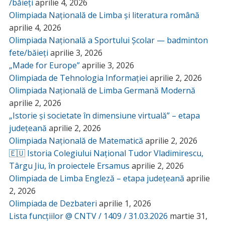
/băieți
aprilie 4, 2026
Olimpiada Națională de Limba și literatura română
aprilie 4, 2026
Olimpiada Națională a Sportului Școlar — badminton
fete/băieți
aprilie 3, 2026
„Made for Europe”
aprilie 3, 2026
Olimpiada de Tehnologia Informației
aprilie 2, 2026
Olimpiada Națională de Limba Germană Modernă
aprilie 2, 2026
„Istorie și societate în dimensiune virtuală” – etapa
județeană
aprilie 2, 2026
Olimpiada Națională de Matematică
aprilie 2, 2026
🇪🇺 Istoria Colegiului Național Tudor Vladimirescu,
Târgu Jiu, în proiectele Ersamus
aprilie 2, 2026
Olimpiada de Limba Engleză – etapa județeană
aprilie
2, 2026
Olimpiada de Dezbateri
aprilie 1, 2026
Lista funcțiilor @ CNTV / 1409 / 31.03.2026
martie 31,