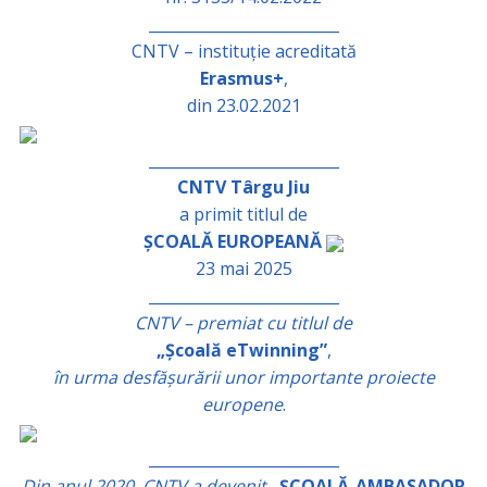
_________________________
CNTV – instituție acreditată
Erasmus+
,
din 23.02.2021
_________________________
CNTV Târgu Jiu
a primit titlul de
ȘCOALĂ EUROPEANĂ
23 mai 2025
_________________________
CNTV – premiat cu titlul de
„Școală eTwinning”
,
în urma desfășurării unor importante proiecte
europene
.
_________________________
Din anul 2020, CNTV a devenit
„ȘCOALĂ-AMBASADOR