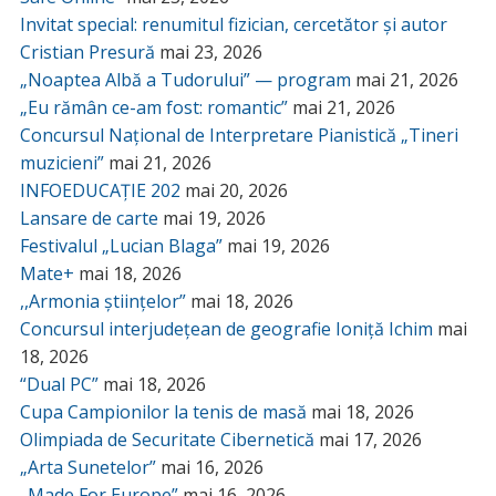
Invitat special: renumitul fizician, cercetător și autor
Cristian Presură
mai 23, 2026
„Noaptea Albă a Tudorului” — program
mai 21, 2026
„Eu rămân ce-am fost: romantic”
mai 21, 2026
Concursul Național de Interpretare Pianistică „Tineri
muzicieni”
mai 21, 2026
INFOEDUCAȚIE 202
mai 20, 2026
Lansare de carte
mai 19, 2026
Festivalul „Lucian Blaga”
mai 19, 2026
Mate+
mai 18, 2026
,,Armonia științelor”
mai 18, 2026
Concursul interjudețean de geografie Ioniță Ichim
mai
18, 2026
“Dual PC”
mai 18, 2026
Cupa Campionilor la tenis de masă
mai 18, 2026
Olimpiada de Securitate Cibernetică
mai 17, 2026
„Arta Sunetelor”
mai 16, 2026
„Made For Europe”
mai 16, 2026