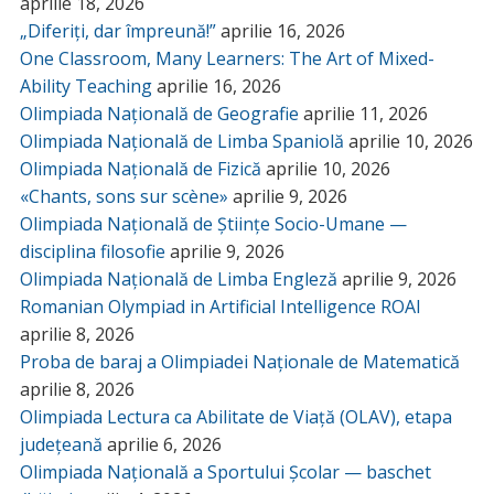
aprilie 18, 2026
„Diferiți, dar împreună!”
aprilie 16, 2026
One Classroom, Many Learners: The Art of Mixed-
Ability Teaching
aprilie 16, 2026
Olimpiada Națională de Geografie
aprilie 11, 2026
Olimpiada Națională de Limba Spaniolă
aprilie 10, 2026
Olimpiada Națională de Fizică
aprilie 10, 2026
«Chants, sons sur scène»
aprilie 9, 2026
Olimpiada Națională de Științe Socio-Umane —
disciplina filosofie
aprilie 9, 2026
Olimpiada Națională de Limba Engleză
aprilie 9, 2026
Romanian Olympiad in Artificial Intelligence ROAI
aprilie 8, 2026
Proba de baraj a Olimpiadei Naționale de Matematică
aprilie 8, 2026
Olimpiada Lectura ca Abilitate de Viață (OLAV), etapa
județeană
aprilie 6, 2026
Olimpiada Națională a Sportului Școlar — baschet