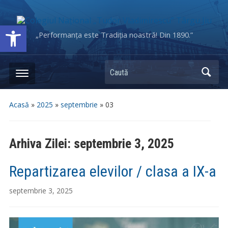
Deschide bara de unelte
„Performanța este Tradiția noastră! Din 1890.”
Caută
Acasă
»
2025
»
septembrie
»
03
Arhiva Zilei:
septembrie 3, 2025
Repartizarea elevilor / clasa a IX-a
septembrie 3, 2025