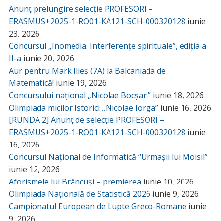
Anunț prelungire selecție PROFESORI –
ERASMUS+2025-1-RO01-KA121-SCH-000320128
iunie
23, 2026
Concursul „Inomedia. Interferențe spirituale”, ediția a
II-a
iunie 20, 2026
Aur pentru Mark Ilieș (7A) la Balcaniada de
Matematică!
iunie 19, 2026
Concursului național „Nicolae Bocșan”
iunie 18, 2026
Olimpiada micilor Istorici ,,Nicolae Iorga”
iunie 16, 2026
[RUNDA 2] Anunț de selecție PROFESORI –
ERASMUS+2025-1-RO01-KA121-SCH-000320128
iunie
16, 2026
Concursul Național de Informatică “Urmașii lui Moisil”
iunie 12, 2026
Aforismele lui Brâncuși – premierea
iunie 10, 2026
Olimpiada Națională de Statistică 2026
iunie 9, 2026
Campionatul European de Lupte Greco-Romane
iunie
9, 2026