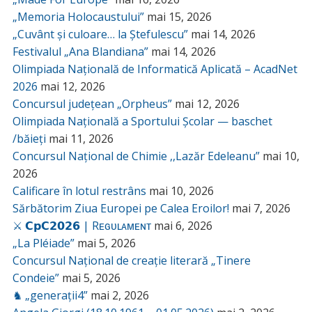
„Memoria Holocaustului”
mai 15, 2026
„Cuvânt și culoare… la Ștefulescu”
mai 14, 2026
Festivalul „Ana Blandiana”
mai 14, 2026
Olimpiada Națională de Informatică Aplicată – AcadNet
2026
mai 12, 2026
Concursul județean „Orpheus”
mai 12, 2026
Olimpiada Națională a Sportului Școlar — baschet
/băieți
mai 11, 2026
Concursul Național de Chimie ,,Lazăr Edeleanu”
mai 10,
2026
Calificare în lotul restrâns
mai 10, 2026
Sărbătorim Ziua Europei pe Calea Eroilor!
mai 7, 2026
⚔️ 𝗖𝗽𝗖𝟮𝟬𝟮𝟲 | Rᴇɢᴜʟᴀᴍᴇɴᴛ
mai 6, 2026
„La Pléiade”
mai 5, 2026
Concursul Național de creație literară „Tinere
Condeie”
mai 5, 2026
♞ „generații4”
mai 2, 2026