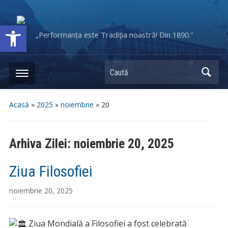
Deschide bara de unelte
„Performanța este Tradiția noastră! Din 1890.”
Caută
Acasă
»
2025
»
noiembrie
»
20
Arhiva Zilei:
noiembrie 20, 2025
Ziua Filosofiei
noiembrie 20, 2025
Ziua Mondială a Filosofiei a fost celebrată