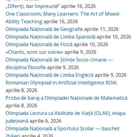
„Diferiți, dar împreună!”
aprilie 16, 2026
One Classroom, Many Learners: The Art of Mixed-
Ability Teaching
aprilie 16, 2026
Olimpiada Națională de Geografie
aprilie 11, 2026
Olimpiada Națională de Limba Spaniolă
aprilie 10, 2026
Olimpiada Națională de Fizică
aprilie 10, 2026
«Chants, sons sur scène»
aprilie 9, 2026
Olimpiada Națională de Științe Socio-Umane —
disciplina filosofie
aprilie 9, 2026
Olimpiada Națională de Limba Engleză
aprilie 9, 2026
Romanian Olympiad in Artificial Intelligence ROAI
aprilie 8, 2026
Proba de baraj a Olimpiadei Naționale de Matematică
aprilie 8, 2026
Olimpiada Lectura ca Abilitate de Viață (OLAV), etapa
județeană
aprilie 6, 2026
Olimpiada Națională a Sportului Școlar — baschet
/băieți
aprilie 4, 2026