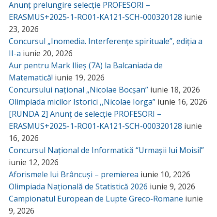
Anunț prelungire selecție PROFESORI –
ERASMUS+2025-1-RO01-KA121-SCH-000320128
iunie
23, 2026
Concursul „Inomedia. Interferențe spirituale”, ediția a
II-a
iunie 20, 2026
Aur pentru Mark Ilieș (7A) la Balcaniada de
Matematică!
iunie 19, 2026
Concursului național „Nicolae Bocșan”
iunie 18, 2026
Olimpiada micilor Istorici ,,Nicolae Iorga”
iunie 16, 2026
[RUNDA 2] Anunț de selecție PROFESORI –
ERASMUS+2025-1-RO01-KA121-SCH-000320128
iunie
16, 2026
Concursul Național de Informatică “Urmașii lui Moisil”
iunie 12, 2026
Aforismele lui Brâncuși – premierea
iunie 10, 2026
Olimpiada Națională de Statistică 2026
iunie 9, 2026
Campionatul European de Lupte Greco-Romane
iunie
9, 2026