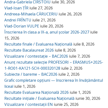
Andra-Gabriela CÎRSTOIU
iulie 30, 2026
Vlad-Ioan ȚÎR
iulie 27, 2026
Andreea-Mihaela CĂRUCERIU
iulie 26, 2026
Andrei FRÎNTU
iulie 21, 2026
Vlad-Dorian VULPE
iulie 20, 2026
Înscrierea în clasa a IX-a, anul școlar 2026-2027
iulie
15, 2026
Rezultate finale / Evaluarea Națională
iulie 8, 2026
Rezultate Bacalaureat 2026
iulie 8, 2026
Vizualizare / contestație – BAC2026
iulie 7, 2026
Anunț rezultate selecție PROFESORI – ERASMUS+2025-
1-RO01-KA121-SCH-000320128
iulie 2, 2026
Subiecte / bareme – BAC2026
iulie 2, 2026
Grafic completare opțiuni — înscrierea în învățământul
liceal
iulie 1, 2026
Rezultate Evaluarea Națională 2026
iulie 1, 2026
Rezultate inițiale / Evaluarea Națională
iunie 30, 2026
Vizualizare / contestații EN
iunie 25, 2026