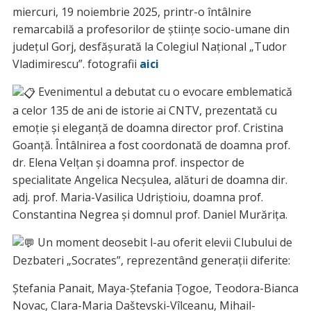
miercuri, 19 noiembrie 2025, printr-o întâlnire
remarcabilă a profesorilor de științe socio-umane din
județul Gorj, desfășurată la Colegiul Național „Tudor
Vladimirescu”. fotografii
aici
Evenimentul a debutat cu o evocare emblematică
a celor 135 de ani de istorie ai CNTV, prezentată cu
emoție și eleganță de doamna director prof. Cristina
Goanță. Întâlnirea a fost coordonată de doamna prof.
dr. Elena Velțan și doamna prof. inspector de
specialitate Angelica Necșulea, alături de doamna dir.
adj. prof. Maria-Vasilica Udriștioiu, doamna prof.
Constantina Negrea și domnul prof. Daniel Murăriţa.
Un moment deosebit l-au oferit elevii Clubului de
Dezbateri „Socrates”, reprezentând generații diferite:
Ștefania Panait, Maya-Ștefania Țogoe, Teodora-Bianca
Novac, Clara-Maria Daštevski-Vîlceanu, Mihail-