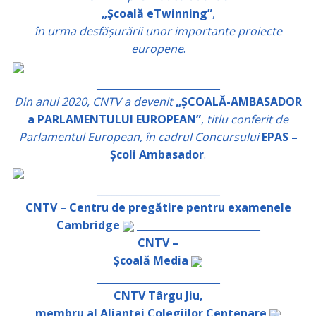
„Școală eTwinning”
,
în urma desfășurării unor importante proiecte
europene
.
_________________________
Din anul 2020, CNTV a devenit
„ȘCOALĂ-AMBASADOR
a PARLAMENTULUI EUROPEAN”
,
titlu conferit de
Parlamentul European, în cadrul Concursului
EPAS –
Școli Ambasador
.
_________________________
CNTV – Centru de pregătire pentru examenele
Cambridge
_________________________
CNTV –
Școală Media
_________________________
CNTV Târgu Jiu,
membru al Alianței Colegiilor Centenare