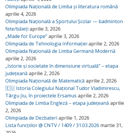
Olimpiada Națională de Limba și literatura română
aprilie 4, 2026
Olimpiada Națională a Sportului Școlar — badminton
fete/băieți
aprilie 3, 2026
„Made for Europe”
aprilie 3, 2026
Olimpiada de Tehnologia Informației
aprilie 2, 2026
Olimpiada Națională de Limba Germană Modernă
aprilie 2, 2026
„Istorie și societate în dimensiune virtuală” – etapa
județeană
aprilie 2, 2026
Olimpiada Națională de Matematică
aprilie 2, 2026
🇪🇺 Istoria Colegiului Național Tudor Vladimirescu,
Târgu Jiu, în proiectele Ersamus
aprilie 2, 2026
Olimpiada de Limba Engleză – etapa județeană
aprilie
2, 2026
Olimpiada de Dezbateri
aprilie 1, 2026
Lista funcțiilor @ CNTV / 1409 / 31.03.2026
martie 31,
2026