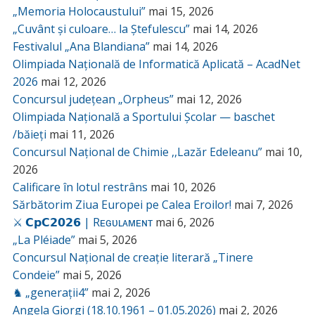
„Memoria Holocaustului”
mai 15, 2026
„Cuvânt și culoare… la Ștefulescu”
mai 14, 2026
Festivalul „Ana Blandiana”
mai 14, 2026
Olimpiada Națională de Informatică Aplicată – AcadNet
2026
mai 12, 2026
Concursul județean „Orpheus”
mai 12, 2026
Olimpiada Națională a Sportului Școlar — baschet
/băieți
mai 11, 2026
Concursul Național de Chimie ,,Lazăr Edeleanu”
mai 10,
2026
Calificare în lotul restrâns
mai 10, 2026
Sărbătorim Ziua Europei pe Calea Eroilor!
mai 7, 2026
⚔️ 𝗖𝗽𝗖𝟮𝟬𝟮𝟲 | Rᴇɢᴜʟᴀᴍᴇɴᴛ
mai 6, 2026
„La Pléiade”
mai 5, 2026
Concursul Național de creație literară „Tinere
Condeie”
mai 5, 2026
♞ „generații4”
mai 2, 2026
Angela Giorgi (18.10.1961 – 01.05.2026)
mai 2, 2026