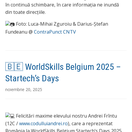
în continuă schimbare, în care informația ne inundă
din toate direcțiile.
Foto: Luca-Mihai Zguroiu & Darius-Ștefan
Fundeanu @
ContraPunct CNTV
🇧🇪 WorldSkills Belgium 2025 –
Startech’s Days
noiembrie 20, 2025
Felicitări maxime elevului nostru Andrei Frîntu
(12C /
www.codulluiandrei.ro
), care a reprezentat
România la WorldSkills Belgium Startech’s Days 2025,