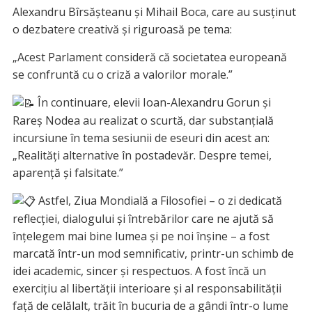
Alexandru Bîrsășteanu și Mihail Boca, care au susținut
o dezbatere creativă și riguroasă pe tema:
„Acest Parlament consideră că societatea europeană
se confruntă cu o criză a valorilor morale.”
În continuare, elevii Ioan-Alexandru Gorun și
Rareș Nodea au realizat o scurtă, dar substanțială
incursiune în tema sesiunii de eseuri din acest an:
„Realități alternative în postadevăr. Despre temei,
aparență și falsitate.”
Astfel, Ziua Mondială a Filosofiei – o zi dedicată
reflecției, dialogului și întrebărilor care ne ajută să
înțelegem mai bine lumea și pe noi înșine – a fost
marcată într-un mod semnificativ, printr-un schimb de
idei academic, sincer și respectuos. A fost încă un
exercițiu al libertății interioare și al responsabilității
față de celălalt, trăit în bucuria de a gândi într-o lume