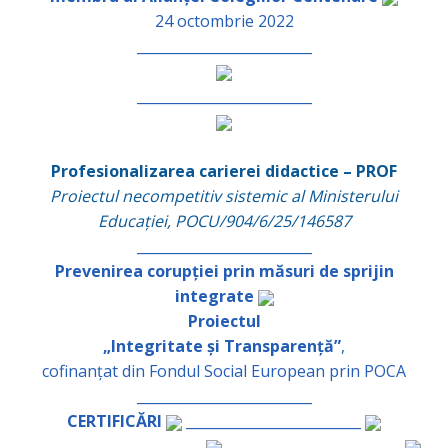
24 octombrie 2022
_________________________
_________________________
Profesionalizarea carierei didactice – PROF
Proiectul necompetitiv sistemic al Ministerului
Educației, POCU/904/6/25/146587
_________________________
Prevenirea corupției prin măsuri de sprijin
integrate
Proiectul
„Integritate și Transparență”
,
cofinanțat din Fondul Social European prin POCA
_________________________
CERTIFICĂRI
_________________________
_________________________
_________________________