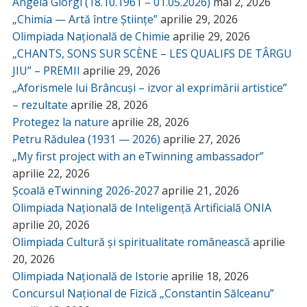
Angela Giorgi (18.10.1961 – 01.05.2026)
mai 2, 2026
„Chimia — Artă între Științe”
aprilie 29, 2026
Olimpiada Națională de Chimie
aprilie 29, 2026
„CHANTS, SONS SUR SCÈNE – LES QUALIFS DE TÂRGU
JIU” – PREMII
aprilie 29, 2026
„Aforismele lui Brâncuși – izvor al exprimării artistice”
– rezultate
aprilie 28, 2026
Protegez la nature
aprilie 28, 2026
Petru Rădulea (1931 — 2026)
aprilie 27, 2026
„My first project with an eTwinning ambassador”
aprilie 22, 2026
Școală eTwinning 2026-2027
aprilie 21, 2026
Olimpiada Națională de Inteligență Artificială ONIA
aprilie 20, 2026
Olimpiada Cultură și spiritualitate românească
aprilie
20, 2026
Olimpiada Națională de Istorie
aprilie 18, 2026
Concursul Național de Fizică „Constantin Sălceanu”