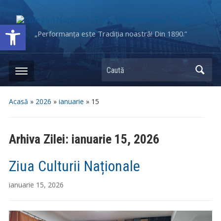
Deschide bara de unelte
„Performanța este Tradiția noastră! Din 1890.”
Caută
Acasă
»
2026
»
ianuarie
»
15
Arhiva Zilei:
ianuarie 15, 2026
Ziua Culturii Naționale
ianuarie 15, 2026