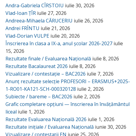
Andra-Gabriela CÎRSTOIU
iulie 30, 2026
Vlad-Ioan ȚÎR
iulie 27, 2026
Andreea-Mihaela CĂRUCERIU
iulie 26, 2026
Andrei FRÎNTU
iulie 21, 2026
Vlad-Dorian VULPE
iulie 20, 2026
Înscrierea în clasa a IX-a, anul școlar 2026-2027
iulie
15, 2026
Rezultate finale / Evaluarea Națională
iulie 8, 2026
Rezultate Bacalaureat 2026
iulie 8, 2026
Vizualizare / contestație – BAC2026
iulie 7, 2026
Anunț rezultate selecție PROFESORI – ERASMUS+2025-
1-RO01-KA121-SCH-000320128
iulie 2, 2026
Subiecte / bareme – BAC2026
iulie 2, 2026
Grafic completare opțiuni — înscrierea în învățământul
liceal
iulie 1, 2026
Rezultate Evaluarea Națională 2026
iulie 1, 2026
Rezultate inițiale / Evaluarea Națională
iunie 30, 2026
Vizualizare / contestații EN
iunie 25, 2026