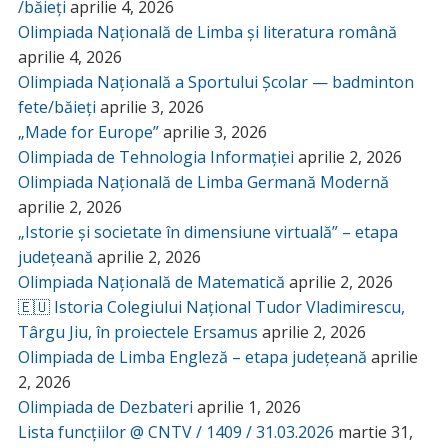
/băieți
aprilie 4, 2026
Olimpiada Națională de Limba și literatura română
aprilie 4, 2026
Olimpiada Națională a Sportului Școlar — badminton
fete/băieți
aprilie 3, 2026
„Made for Europe”
aprilie 3, 2026
Olimpiada de Tehnologia Informației
aprilie 2, 2026
Olimpiada Națională de Limba Germană Modernă
aprilie 2, 2026
„Istorie și societate în dimensiune virtuală” – etapa
județeană
aprilie 2, 2026
Olimpiada Națională de Matematică
aprilie 2, 2026
🇪🇺 Istoria Colegiului Național Tudor Vladimirescu,
Târgu Jiu, în proiectele Ersamus
aprilie 2, 2026
Olimpiada de Limba Engleză – etapa județeană
aprilie
2, 2026
Olimpiada de Dezbateri
aprilie 1, 2026
Lista funcțiilor @ CNTV / 1409 / 31.03.2026
martie 31,