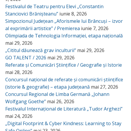
Festivalul de Teatru pentru Elevi „Constantin
Stanciovici Brănișteanu”
iunie 8, 2026
Simpozionul Județean „Aforismele lui Brâncuși – izvor
al exprimării artistice” / Premierea
iunie 7, 2026
Olimpiada de Tehnologia Informației, etapa națională
mai 29, 2026
„Cititul dăunează grav inculturii”
mai 29, 2026
GO TALENT / 2026
mai 29, 2026
Referate și Comunicări Științifice / Geografie și Istorie
mai 28, 2026
Concursul național de referate și comunicări științifice
(istorie & geografie) – etapa județeană
mai 27, 2026
Concursul Regional de Limba Germană „Johann
Wolfgang Goethe”
mai 26, 2026
Festivalul Internațional de Literatură „Tudor Arghezi”
mai 24, 2026
„Digital Footprint & Cyber Kindness: Learning to Stay
Safe Online”
mai 23, 2026