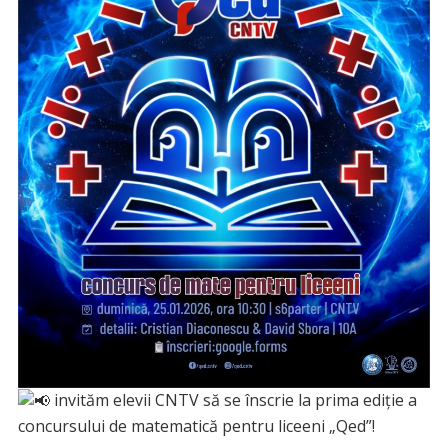
invităm elevii CNTV să se înscrie la prima ediție a
concursului de matematică pentru liceeni „Qed”!