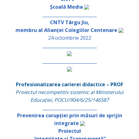
Școală Media
_________________________
CNTV Târgu Jiu,
membru al Alianței Colegiilor Centenare
24 octombrie 2022
_________________________
_________________________
Profesionalizarea carierei didactice – PROF
Proiectul necompetitiv sistemic al Ministerului
Educației, POCU/904/6/25/146587
_________________________
Prevenirea corupției prin măsuri de sprijin
integrate
Proiectul
„Integritate și Transparență”
,