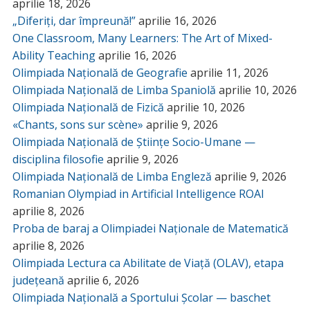
aprilie 18, 2026
„Diferiți, dar împreună!”
aprilie 16, 2026
One Classroom, Many Learners: The Art of Mixed-
Ability Teaching
aprilie 16, 2026
Olimpiada Națională de Geografie
aprilie 11, 2026
Olimpiada Națională de Limba Spaniolă
aprilie 10, 2026
Olimpiada Națională de Fizică
aprilie 10, 2026
«Chants, sons sur scène»
aprilie 9, 2026
Olimpiada Națională de Științe Socio-Umane —
disciplina filosofie
aprilie 9, 2026
Olimpiada Națională de Limba Engleză
aprilie 9, 2026
Romanian Olympiad in Artificial Intelligence ROAI
aprilie 8, 2026
Proba de baraj a Olimpiadei Naționale de Matematică
aprilie 8, 2026
Olimpiada Lectura ca Abilitate de Viață (OLAV), etapa
județeană
aprilie 6, 2026
Olimpiada Națională a Sportului Școlar — baschet