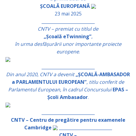
ȘCOALĂ EUROPEANĂ
23 mai 2025
_________________________
CNTV – premiat cu titlul de
„Școală eTwinning”
,
în urma desfășurării unor importante proiecte
europene
.
_________________________
Din anul 2020, CNTV a devenit
„ȘCOALĂ-AMBASADOR
a PARLAMENTULUI EUROPEAN”
,
titlu conferit de
Parlamentul European, în cadrul Concursului
EPAS –
Școli Ambasador
.
_________________________
CNTV – Centru de pregătire pentru examenele
Cambridge
_________________________
CNTV –