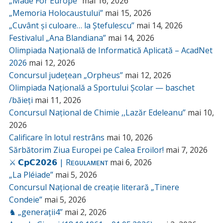
„Made For Europe”
mai 16, 2026
„Memoria Holocaustului”
mai 15, 2026
„Cuvânt și culoare… la Ștefulescu”
mai 14, 2026
Festivalul „Ana Blandiana”
mai 14, 2026
Olimpiada Națională de Informatică Aplicată – AcadNet
2026
mai 12, 2026
Concursul județean „Orpheus”
mai 12, 2026
Olimpiada Națională a Sportului Școlar — baschet
/băieți
mai 11, 2026
Concursul Național de Chimie ,,Lazăr Edeleanu”
mai 10,
2026
Calificare în lotul restrâns
mai 10, 2026
Sărbătorim Ziua Europei pe Calea Eroilor!
mai 7, 2026
⚔️ 𝗖𝗽𝗖𝟮𝟬𝟮𝟲 | Rᴇɢᴜʟᴀᴍᴇɴᴛ
mai 6, 2026
„La Pléiade”
mai 5, 2026
Concursul Național de creație literară „Tinere
Condeie”
mai 5, 2026
♞ „generații4”
mai 2, 2026