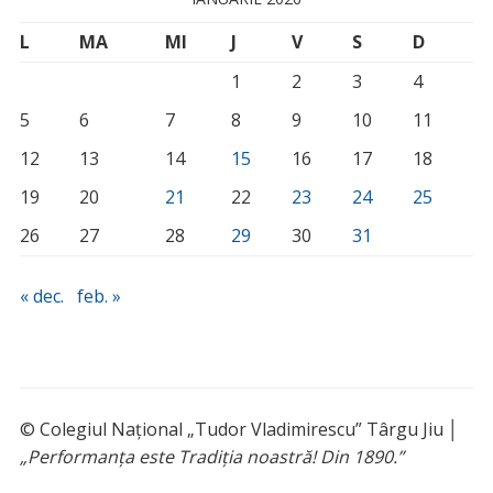
L
MA
MI
J
V
S
D
1
2
3
4
5
6
7
8
9
10
11
12
13
14
15
16
17
18
19
20
21
22
23
24
25
26
27
28
29
30
31
« dec.
feb. »
© Colegiul Național „Tudor Vladimirescu” Târgu Jiu │
„Performanța este Tradiția noastră! Din 1890.”