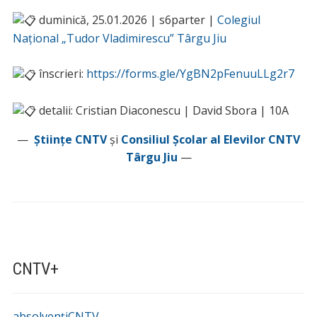
duminică, 25.01.2026 | s6parter |
Colegiul
Național „Tudor Vladimirescu” Târgu Jiu
înscrieri:
https://forms.gle/YgBN2pFenuuLLg2r7
detalii: Cristian Diaconescu | David Sbora | 10A
—
Științe CNTV
şi
Consiliul Școlar al Elevilor CNTV
Târgu Jiu
—
CNTV+
absolvențiCNTV