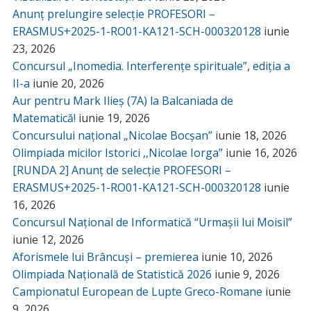
Anunț prelungire selecție PROFESORI –
ERASMUS+2025-1-RO01-KA121-SCH-000320128
iunie
23, 2026
Concursul „Inomedia. Interferențe spirituale”, ediția a
II-a
iunie 20, 2026
Aur pentru Mark Ilieș (7A) la Balcaniada de
Matematică!
iunie 19, 2026
Concursului național „Nicolae Bocșan”
iunie 18, 2026
Olimpiada micilor Istorici ,,Nicolae Iorga”
iunie 16, 2026
[RUNDA 2] Anunț de selecție PROFESORI –
ERASMUS+2025-1-RO01-KA121-SCH-000320128
iunie
16, 2026
Concursul Național de Informatică “Urmașii lui Moisil”
iunie 12, 2026
Aforismele lui Brâncuși – premierea
iunie 10, 2026
Olimpiada Națională de Statistică 2026
iunie 9, 2026
Campionatul European de Lupte Greco-Romane
iunie
9, 2026