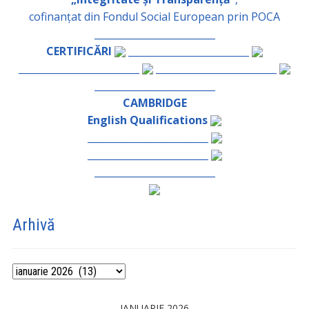
cofinanțat din Fondul Social European prin POCA
_________________________
CERTIFICĂRI
_________________________
_________________________
_________________________
_________________________
CAMBRIDGE
English Qualifications
_________________________
_________________________
_________________________
Arhivă
Arhivă
IANUARIE 2026