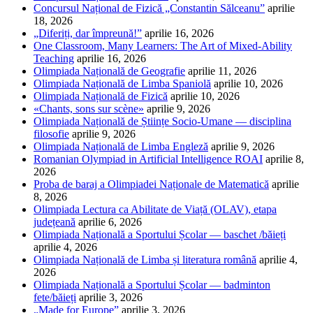
Concursul Național de Fizică „Constantin Sălceanu”
aprilie
18, 2026
„Diferiți, dar împreună!”
aprilie 16, 2026
One Classroom, Many Learners: The Art of Mixed-Ability
Teaching
aprilie 16, 2026
Olimpiada Națională de Geografie
aprilie 11, 2026
Olimpiada Națională de Limba Spaniolă
aprilie 10, 2026
Olimpiada Națională de Fizică
aprilie 10, 2026
«Chants, sons sur scène»
aprilie 9, 2026
Olimpiada Națională de Științe Socio-Umane — disciplina
filosofie
aprilie 9, 2026
Olimpiada Națională de Limba Engleză
aprilie 9, 2026
Romanian Olympiad in Artificial Intelligence ROAI
aprilie 8,
2026
Proba de baraj a Olimpiadei Naționale de Matematică
aprilie
8, 2026
Olimpiada Lectura ca Abilitate de Viață (OLAV), etapa
județeană
aprilie 6, 2026
Olimpiada Națională a Sportului Școlar — baschet /băieți
aprilie 4, 2026
Olimpiada Națională de Limba și literatura română
aprilie 4,
2026
Olimpiada Națională a Sportului Școlar — badminton
fete/băieți
aprilie 3, 2026
„Made for Europe”
aprilie 3, 2026