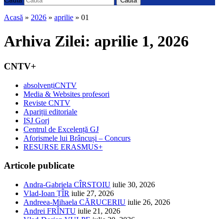
Caută
Acasă
»
2026
»
aprilie
»
01
Arhiva Zilei:
aprilie 1, 2026
CNTV+
absolvențiCNTV
Media & Websites profesori
Reviste CNTV
Apariții editoriale
IȘJ Gorj
Centrul de Excelență GJ
Aforismele lui Brâncuși – Concurs
RESURSE ERASMUS+
Articole publicate
Andra-Gabriela CÎRSTOIU
iulie 30, 2026
Vlad-Ioan ȚÎR
iulie 27, 2026
Andreea-Mihaela CĂRUCERIU
iulie 26, 2026
Andrei FRÎNTU
iulie 21, 2026