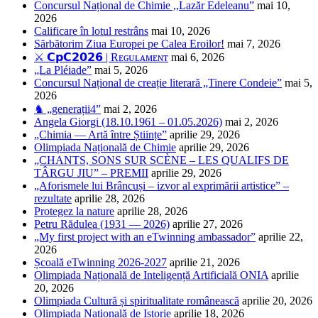
Concursul Național de Chimie ,,Lazăr Edeleanu”
mai 10,
2026
Calificare în lotul restrâns
mai 10, 2026
Sărbătorim Ziua Europei pe Calea Eroilor!
mai 7, 2026
⚔️ 𝗖𝗽𝗖𝟮𝟬𝟮𝟲 | Rᴇɢᴜʟᴀᴍᴇɴᴛ
mai 6, 2026
„La Pléiade”
mai 5, 2026
Concursul Național de creație literară „Tinere Condeie”
mai 5,
2026
♞ „generații4”
mai 2, 2026
Angela Giorgi (18.10.1961 – 01.05.2026)
mai 2, 2026
„Chimia — Artă între Științe”
aprilie 29, 2026
Olimpiada Națională de Chimie
aprilie 29, 2026
„CHANTS, SONS SUR SCÈNE – LES QUALIFS DE
TÂRGU JIU” – PREMII
aprilie 29, 2026
„Aforismele lui Brâncuși – izvor al exprimării artistice” –
rezultate
aprilie 28, 2026
Protegez la nature
aprilie 28, 2026
Petru Rădulea (1931 — 2026)
aprilie 27, 2026
„My first project with an eTwinning ambassador”
aprilie 22,
2026
Școală eTwinning 2026-2027
aprilie 21, 2026
Olimpiada Națională de Inteligență Artificială ONIA
aprilie
20, 2026
Olimpiada Cultură și spiritualitate românească
aprilie 20, 2026
Olimpiada Națională de Istorie
aprilie 18, 2026