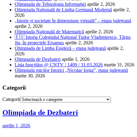
Olimpiada de Tehnologia Informației
aprilie 2, 2026
Olimpiada Națională de Limba Germană Modernă
aprilie 2,
2026
„Istorie și societate în dimensiune virtuală” – etapa județeană
aprilie 2, 2026
Olimpiada Națională de Matematică
aprilie 2, 2026
🇪🇺 Istoria Colegiului Național Tudor Vladimirescu, Târgu
Jiu, în proiectele Ersamus
aprilie 2, 2026
Olimpiada de Limba Engleză – etapa județeană
aprilie 2,
2026
Olimpiada de Dezbateri
aprilie 1, 2026
Lista funcțiilor @ CNTV / 1409 / 31.03.2026
martie 31, 2026
Olimpiada micilor Istorici „Nicolae Iorga”, etapa județeană
martie 30, 2026
Categorii
Categorii
Olimpiada de Dezbateri
aprilie 1, 2026