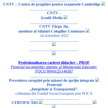
CNTV – Centru de pregătire pentru examenele Cambridge
_________________________
CNTV –
Școală Media
_________________________
CNTV Târgu Jiu,
membru al Alianței Colegiilor Centenare
24 octombrie 2022
_________________________
_________________________
Profesionalizarea carierei didactice – PROF
Proiectul necompetitiv sistemic al Ministerului Educației,
POCU/904/6/25/146587
_________________________
Prevenirea corupției prin măsuri de sprijin integrate
Proiectul
„Integritate și Transparență”
,
cofinanțat din Fondul Social European prin POCA
_________________________
CERTIFICĂRI
_________________________
_________________________
_________________________