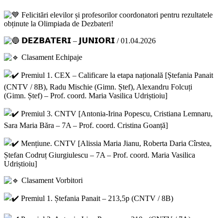
Felicitări elevilor și profesorilor coordonatori pentru rezultatele
obținute la Olimpiada de Dezbateri!
𝗗𝗘𝗭𝗕𝗔𝗧𝗘𝗥𝗜 – 𝗝𝗨𝗡𝗜𝗢𝗥𝗜 / 01.04.2026
Clasament Echipaje
Premiul 1. CEX – Calificare la etapa națională [Ștefania Panait
(CNTV / 8B), Radu Mischie (Gimn. Ștef), Alexandru Folcuți
(Gimn. Ștef) – Prof. coord. Maria Vasilica Udriștioiu]
Premiul 3. CNTV [Antonia-Irina Popescu, Cristiana Lemnaru,
Sara Maria Băra – 7A – Prof. coord. Cristina Goanță]
Mențiune. CNTV [Alissia Maria Jianu, Roberta Daria Cîrstea,
Ștefan Codruț Giurgiulescu – 7A – Prof. coord. Maria Vasilica
Udriștioiu]
Clasament Vorbitori
Premiul 1. Ștefania Panait – 213,5p (CNTV / 8B)