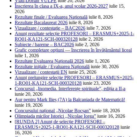
Vlad-Dorian VULPE
iulie 20, 2026
Înscrierea în clasa a IX-a, anul școlar 2026-2027
iulie 15,
2026
Rezultate finale / Evaluarea Națională
iulie 8, 2026
Rezultate Bacalaureat 2026
iulie 8, 2026
Vizualizare / contestație – BAC2026
iulie 7, 2026
Anunț rezultate selecție PROFESORI – ERASMUS+2025-1-
RO01-KA121-SCH-000320128
iulie 2, 2026
Subiecte / bareme – BAC2026
iulie 2, 2026
Grafic completare opțiuni — înscrierea în învățământul liceal
iulie 1, 2026
Rezultate Evaluarea Națională 2026
iulie 1, 2026
Rezultate inițiale / Evaluarea Națională
iunie 30, 2026
Vizualizare / contestații EN
iunie 25, 2026
Anunț prelungire selecție PROFESORI – ERASMUS+2025-
1-RO01-KA121-SCH-000320128
iunie 23, 2026
Concursul „Inomedia. Interferențe spirituale”, ediția a II-a
iunie 20, 2026
Aur pentru Mark Ilieș (7A) la Balcaniada de Matematică!
iunie 19, 2026
Concursului național „Nicolae Bocșan”
iunie 18, 2026
Olimpiada micilor Istorici ,,Nicolae Iorga”
iunie 16, 2026
[RUNDA 2] Anunț de selecție PROFESORI –
ERASMUS+2025-1-RO01-KA121-SCH-000320128
iunie
16, 2026