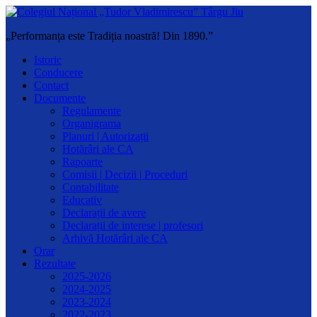
„Performanța este Tradiția noastră! Din 1890.”
Istoric
Conducere
Contact
Documente
Regulamente
Organigrama
Planuri | Autorizații
Hotărâri ale CA
Rapoarte
Comisii | Decizii | Proceduri
Contabilitate
Educativ
Declarații de avere
Declarații de interese | profesori
Arhivă Hotărâri ale CA
Orar
Rezultate
2025-2026
2024-2025
2023-2024
2022-2023