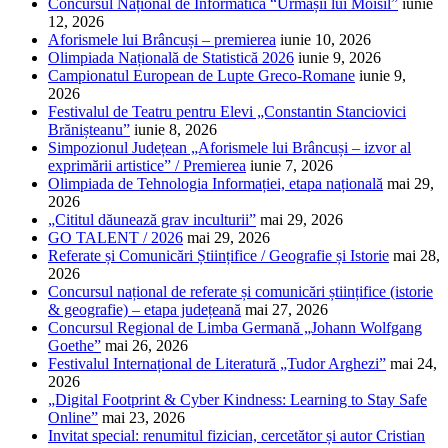
Concursul Național de Informatică “Urmașii lui Moisil”
iunie
12, 2026
Aforismele lui Brâncuși – premierea
iunie 10, 2026
Olimpiada Națională de Statistică 2026
iunie 9, 2026
Campionatul European de Lupte Greco-Romane
iunie 9,
2026
Festivalul de Teatru pentru Elevi „Constantin Stanciovici
Brănișteanu”
iunie 8, 2026
Simpozionul Județean „Aforismele lui Brâncuși – izvor al
exprimării artistice” / Premierea
iunie 7, 2026
Olimpiada de Tehnologia Informației, etapa națională
mai 29,
2026
„Cititul dăunează grav inculturii”
mai 29, 2026
GO TALENT / 2026
mai 29, 2026
Referate și Comunicări Științifice / Geografie și Istorie
mai 28,
2026
Concursul național de referate și comunicări științifice (istorie
& geografie) – etapa județeană
mai 27, 2026
Concursul Regional de Limba Germană „Johann Wolfgang
Goethe”
mai 26, 2026
Festivalul Internațional de Literatură „Tudor Arghezi”
mai 24,
2026
„Digital Footprint & Cyber Kindness: Learning to Stay Safe
Online”
mai 23, 2026
Invitat special: renumitul fizician, cercetător și autor Cristian