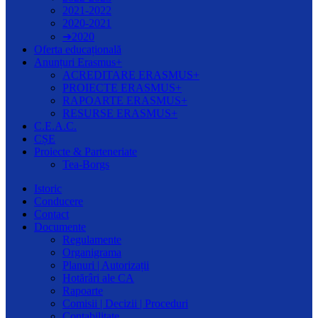
2021-2022
2020-2021
➔2020
Oferta educațională
Anunțuri Erasmus+
ACREDITARE ERASMUS+
PROIECTE ERASMUS+
RAPOARTE ERASMUS+
RESURSE ERASMUS+
C.E.A.C.
CȘE
Proiecte & Parteneriate
Tea-Borgs
Istoric
Conducere
Contact
Documente
Regulamente
Organigrama
Planuri | Autorizații
Hotărâri ale CA
Rapoarte
Comisii | Decizii | Proceduri
Contabilitate