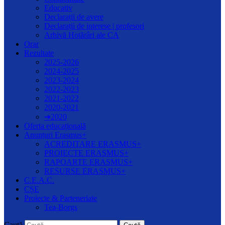
Educativ
Declarații de avere
Declarații de interese | profesori
Arhivă Hotărâri ale CA
Orar
Rezultate
2025-2026
2024-2025
2023-2024
2022-2023
2021-2022
2020-2021
➔2020
Oferta educațională
Anunțuri Erasmus+
ACREDITARE ERASMUS+
PROIECTE ERASMUS+
RAPOARTE ERASMUS+
RESURSE ERASMUS+
C.E.A.C.
CȘE
Proiecte & Parteneriate
Tea-Borgs
Caută