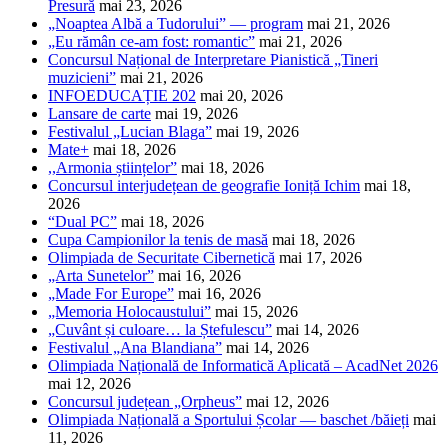
Presură
mai 23, 2026
„Noaptea Albă a Tudorului” — program
mai 21, 2026
„Eu rămân ce-am fost: romantic”
mai 21, 2026
Concursul Național de Interpretare Pianistică „Tineri
muzicieni”
mai 21, 2026
INFOEDUCAȚIE 202
mai 20, 2026
Lansare de carte
mai 19, 2026
Festivalul „Lucian Blaga”
mai 19, 2026
Mate+
mai 18, 2026
,,Armonia științelor”
mai 18, 2026
Concursul interjudețean de geografie Ioniță Ichim
mai 18,
2026
“Dual PC”
mai 18, 2026
Cupa Campionilor la tenis de masă
mai 18, 2026
Olimpiada de Securitate Cibernetică
mai 17, 2026
„Arta Sunetelor”
mai 16, 2026
„Made For Europe”
mai 16, 2026
„Memoria Holocaustului”
mai 15, 2026
„Cuvânt și culoare… la Ștefulescu”
mai 14, 2026
Festivalul „Ana Blandiana”
mai 14, 2026
Olimpiada Națională de Informatică Aplicată – AcadNet 2026
mai 12, 2026
Concursul județean „Orpheus”
mai 12, 2026
Olimpiada Națională a Sportului Școlar — baschet /băieți
mai
11, 2026