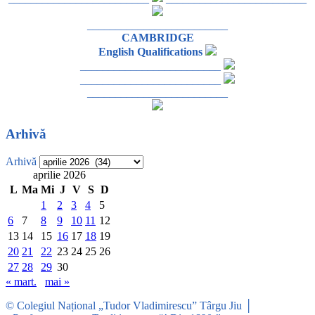
_________________________
CAMBRIDGE
English Qualifications
_________________________
_________________________
_________________________
Arhivă
Arhivă
aprilie 2026
L
Ma
Mi
J
V
S
D
1
2
3
4
5
6
7
8
9
10
11
12
13
14
15
16
17
18
19
20
21
22
23
24
25
26
27
28
29
30
« mart.
mai »
© Colegiul Național „Tudor Vladimirescu” Târgu Jiu │