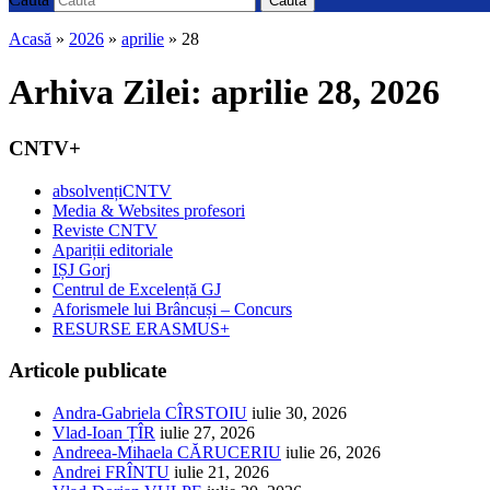
Caută
Acasă
»
2026
»
aprilie
»
28
Arhiva Zilei:
aprilie 28, 2026
CNTV+
absolvențiCNTV
Media & Websites profesori
Reviste CNTV
Apariții editoriale
IȘJ Gorj
Centrul de Excelență GJ
Aforismele lui Brâncuși – Concurs
RESURSE ERASMUS+
Articole publicate
Andra-Gabriela CÎRSTOIU
iulie 30, 2026
Vlad-Ioan ȚÎR
iulie 27, 2026
Andreea-Mihaela CĂRUCERIU
iulie 26, 2026
Andrei FRÎNTU
iulie 21, 2026