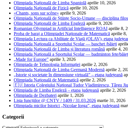
Olimpiada Națională de Limba Spaniolă
aprilie 10, 2026
Olimpiada Națională de Fizică
aprilie 10, 2026
«Chants, sons sur scène»
aprilie 9, 2026
Olimpiada Națională de Științe Socio-Umane — disciplina filos
Olimpiada Națională de Limba Engleză
aprilie 9, 2026
Romanian Olympiad in Artificial Intelligence ROAI
aprilie 8, 
Proba de baraj a Olimpiadei Naționale de Matematică
aprilie 8
Olimpiada Lectura ca Abilitate de Viață (OLAV), etapa județea
Olimpiada Națională a Sportului Școlar — baschet /băieți
april
Olimpiada Națională de Limba și literatura română
aprilie 4, 2
Olimpiada Națională a Sportului Școlar — badminton fete/băieț
„Made for Europe”
aprilie 3, 2026
Olimpiada de Tehnologia Informației
aprilie 2, 2026
Olimpiada Națională de Limba Germană Modernă
aprilie 2, 2
„Istorie și societate în dimensiune virtuală” – etapa județeană
ap
Olimpiada Națională de Matematică
aprilie 2, 2026
🇪🇺 Istoria Colegiului Național Tudor Vladimirescu, Târgu Jiu
Olimpiada de Limba Engleză – etapa județeană
aprilie 2, 2026
Olimpiada de Dezbateri
aprilie 1, 2026
Lista funcțiilor @ CNTV / 1409 / 31.03.2026
martie 31, 2026
Olimpiada micilor Istorici „Nicolae Iorga”, etapa județeană
mar
Categorii
Categorii