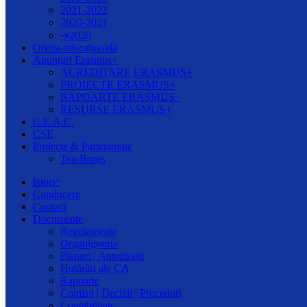
2021-2022
2020-2021
➔2020
Oferta educațională
Anunțuri Erasmus+
ACREDITARE ERASMUS+
PROIECTE ERASMUS+
RAPOARTE ERASMUS+
RESURSE ERASMUS+
C.E.A.C.
CȘE
Proiecte & Parteneriate
Tea-Borgs
Istoric
Conducere
Contact
Documente
Regulamente
Organigrama
Planuri | Autorizații
Hotărâri ale CA
Rapoarte
Comisii | Decizii | Proceduri
Contabilitate