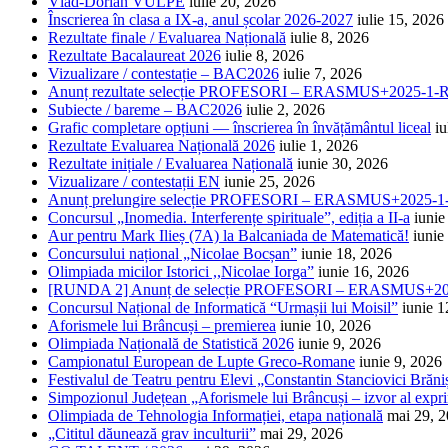
Vlad-Dorian VULPE
iulie 20, 2026
Înscrierea în clasa a IX-a, anul școlar 2026-2027
iulie 15, 2026
Rezultate finale / Evaluarea Națională
iulie 8, 2026
Rezultate Bacalaureat 2026
iulie 8, 2026
Vizualizare / contestație – BAC2026
iulie 7, 2026
Anunț rezultate selecție PROFESORI – ERASMUS+2025-
Subiecte / bareme – BAC2026
iulie 2, 2026
Grafic completare opțiuni — înscrierea în învățământul liceal
iu
Rezultate Evaluarea Națională 2026
iulie 1, 2026
Rezultate inițiale / Evaluarea Națională
iunie 30, 2026
Vizualizare / contestații EN
iunie 25, 2026
Anunț prelungire selecție PROFESORI – ERASMUS+2025
Concursul „Inomedia. Interferențe spirituale”, ediția a II-a
iunie
Aur pentru Mark Ilieș (7A) la Balcaniada de Matematică!
iunie
Concursului național „Nicolae Bocșan”
iunie 18, 2026
Olimpiada micilor Istorici ,,Nicolae Iorga”
iunie 16, 2026
[RUNDA 2] Anunț de selecție PROFESORI – ERASMUS+2
Concursul Național de Informatică “Urmașii lui Moisil”
iunie 1
Aforismele lui Brâncuși – premierea
iunie 10, 2026
Olimpiada Națională de Statistică 2026
iunie 9, 2026
Campionatul European de Lupte Greco-Romane
iunie 9, 2026
Festivalul de Teatru pentru Elevi „Constantin Stanciovici Brăni
Simpozionul Județean „Aforismele lui Brâncuși – izvor al exprim
Olimpiada de Tehnologia Informației, etapa națională
mai 29, 
„Cititul dăunează grav inculturii”
mai 29, 2026