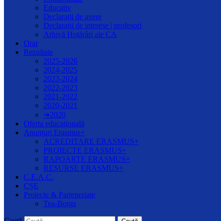
Educativ
Declarații de avere
Declarații de interese | profesori
Arhivă Hotărâri ale CA
Orar
Rezultate
2025-2026
2024-2025
2023-2024
2022-2023
2021-2022
2020-2021
➔2020
Oferta educațională
Anunțuri Erasmus+
ACREDITARE ERASMUS+
PROIECTE ERASMUS+
RAPOARTE ERASMUS+
RESURSE ERASMUS+
C.E.A.C.
CȘE
Proiecte & Parteneriate
Tea-Borgs
Caută