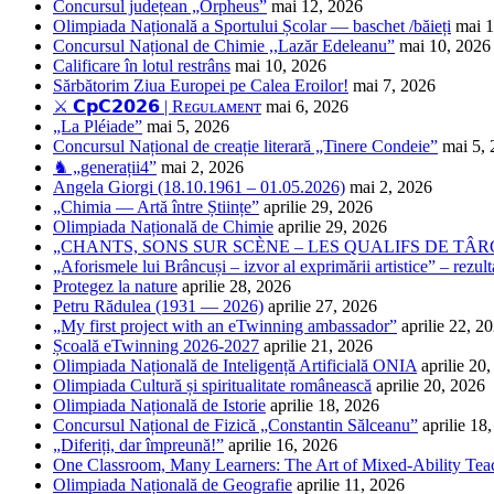
Concursul județean „Orpheus”
mai 12, 2026
Olimpiada Națională a Sportului Școlar — baschet /băieți
mai 1
Concursul Național de Chimie ,,Lazăr Edeleanu”
mai 10, 2026
Calificare în lotul restrâns
mai 10, 2026
Sărbătorim Ziua Europei pe Calea Eroilor!
mai 7, 2026
⚔️ 𝗖𝗽𝗖𝟮𝟬𝟮𝟲 | Rᴇɢᴜʟᴀᴍᴇɴᴛ
mai 6, 2026
„La Pléiade”
mai 5, 2026
Concursul Național de creație literară „Tinere Condeie”
mai 5,
♞ „generații4”
mai 2, 2026
Angela Giorgi (18.10.1961 – 01.05.2026)
mai 2, 2026
„Chimia — Artă între Științe”
aprilie 29, 2026
Olimpiada Națională de Chimie
aprilie 29, 2026
„CHANTS, SONS SUR SCÈNE – LES QUALIFS DE TÂRG
„Aforismele lui Brâncuși – izvor al exprimării artistice” – rezult
Protegez la nature
aprilie 28, 2026
Petru Rădulea (1931 — 2026)
aprilie 27, 2026
„My first project with an eTwinning ambassador”
aprilie 22, 2
Școală eTwinning 2026-2027
aprilie 21, 2026
Olimpiada Națională de Inteligență Artificială ONIA
aprilie 20
Olimpiada Cultură și spiritualitate românească
aprilie 20, 2026
Olimpiada Națională de Istorie
aprilie 18, 2026
Concursul Național de Fizică „Constantin Sălceanu”
aprilie 18
„Diferiți, dar împreună!”
aprilie 16, 2026
One Classroom, Many Learners: The Art of Mixed-Ability Tea
Olimpiada Națională de Geografie
aprilie 11, 2026