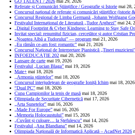
GO TALENT / 2026
mai 29, 2026
Referate și Comunicări Științifice / Geografie și Istorie
mai 28,
Concursul național de referate și comunicări științifice (istorie
Concursul Regional de Limba Germană „Johann Wolfgang Go
Festivalul Internațional de Literatură „Tudor Arghezi”
mai 24, 
„Digital Footprint & Cyber Kindness: Learning to Stay Safe O
Invitat special: renumitul fizician, cercetător și autor Cristian Pr
„Noaptea Albă a Tudorului” — program
mai 21, 2026
„Eu rămân ce-am fost: romantic”
mai 21, 2026
Concursul Național de Interpretare Pianistică „Tineri muzicieni
INFOEDUCAȚIE 202
mai 20, 2026
Lansare de carte
mai 19, 2026
Festivalul „Lucian Blaga”
mai 19, 2026
Mate+
mai 18, 2026
,,Armonia științelor”
mai 18, 2026
Concursul interjudețean de geografie Ioniță Ichim
mai 18, 2026
“Dual PC”
mai 18, 2026
Cupa Campionilor la tenis de masă
mai 18, 2026
Olimpiada de Securitate Cibernetică
mai 17, 2026
„Arta Sunetelor”
mai 16, 2026
„Made For Europe”
mai 16, 2026
„Memoria Holocaustului”
mai 15, 2026
„Cuvânt și culoare… la Ștefulescu”
mai 14, 2026
Festivalul „Ana Blandiana”
mai 14, 2026
Olimpiada Națională de Informatică Aplicată – AcadNet 2026