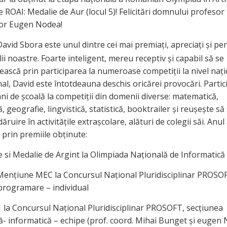
e ROAI: Medalie de Aur (locul 5)! Felicitări domnului profesor
or Eugen Nodea!
avid Sbora este unul dintre cei mai premiați, apreciați și pe
olii noastre. Foarte inteligent, mereu receptiv și capabil să se
ască prin participarea la numeroase competiții la nivel nați
al, David este întotdeauna deschis oricărei provocări. Partic
ani de școală la competiții din domenii diverse: matematică,
, geografie, lingvistică, statistică, booktrailer și reușește să
dăruire în activitățile extrașcolare, alături de colegii săi. Anul
 prin premiile obținute:
 si Medalie de Argint la Olimpiada Națională de Informatică
 Mențiune MEC la Concursul Național Pluridisciplinar PROSO
programare – individual
1 la Concursul Național Pluridisciplinar PROSOFT, secțiunea
- informatică – echipe (prof. coord. Mihai Bunget și eugen