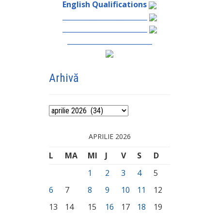
English Qualifications
_________________________
_________________________
_________________________
Arhivă
Arhivă
APRILIE 2026
L
MA
MI
J
V
S
D
1
2
3
4
5
6
7
8
9
10
11
12
13
14
15
16
17
18
19