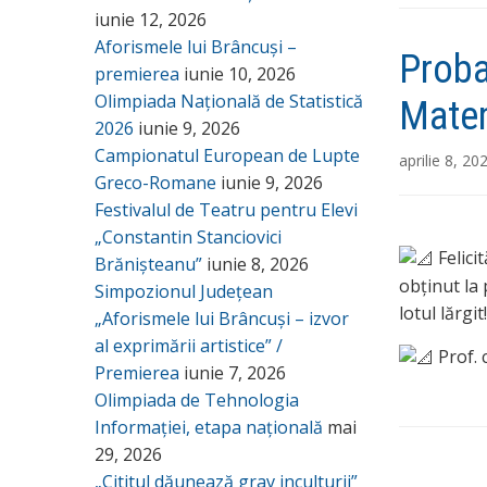
iunie 12, 2026
Aforismele lui Brâncuși –
Proba
premierea
iunie 10, 2026
Olimpiada Națională de Statistică
Mate
2026
iunie 9, 2026
Campionatul European de Lupte
aprilie 8, 20
Greco-Romane
iunie 9, 2026
Festivalul de Teatru pentru Elevi
„Constantin Stanciovici
Felici
Brănișteanu”
iunie 8, 2026
obținut la
Simpozionul Județean
lotul lărgit!
„Aforismele lui Brâncuși – izvor
al exprimării artistice” /
Prof. 
Premierea
iunie 7, 2026
Olimpiada de Tehnologia
Informației, etapa națională
mai
29, 2026
„Cititul dăunează grav inculturii”