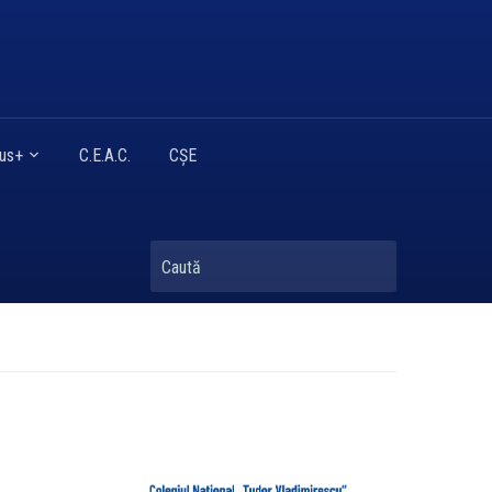
mus+
C.E.A.C.
CȘE
Caută