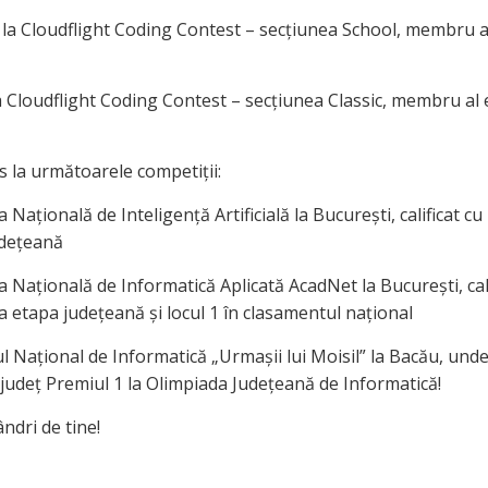
 2 la Cloudflight Coding Contest – secțiunea School, membru a
la Cloudflight Coding Contest – secțiunea Classic, membru al 
s la următoarele competiții:
 Națională de Inteligență Artificială la București, calificat cu
udețeană
 Națională de Informatică Aplicată AcadNet la București, cali
a etapa județeană și locul 1 în clasamentul național
l Național de Informatică „Urmașii lui Moisil” la Bacău, unde
 județ Premiul 1 la Olimpiada Județeană de Informatică!
dri de tine!