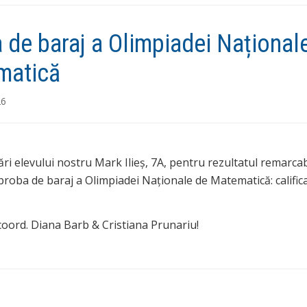
 de baraj a Olimpiadei Național
matică
26
tări elevului nostru Mark Ilieș, 7A, pentru rezultatul remarcab
 proba de baraj a Olimpiadei Naționale de Matematică: calific
coord. Diana Barb & Cristiana Prunariu!