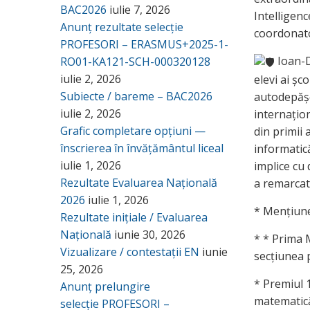
BAC2026
iulie 7, 2026
Intelligenc
Anunț rezultate selecție
coordonat
PROFESORI – ERASMUS+2025-1-
Ioan-D
RO01-KA121-SCH-000320128
iulie 2, 2026
elevi ai șc
Subiecte / bareme – BAC2026
autodepășe
iulie 2, 2026
internațion
Grafic completare opțiuni —
din primii 
înscrierea în învățământul liceal
informatică
iulie 1, 2026
implice cu 
Rezultate Evaluarea Națională
a remarcat
2026
iulie 1, 2026
* Mențiune
Rezultate inițiale / Evaluarea
Națională
iunie 30, 2026
* ⁠* Prima
Vizualizare / contestații EN
iunie
secțiunea 
25, 2026
* Premiul 
Anunț prelungire
matematică
selecție PROFESORI –