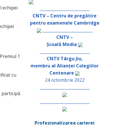
l echipei
_________________________
CNTV – Centru de pregătire
pentru examenele Cambridge
echipei
_________________________
CNTV –
Școală Media
_________________________
 Premiul 1
CNTV Târgu Jiu,
membru al Alianței Colegiilor
Centenare
ficat cu
24 octombrie 2022
_________________________
 participă
_________________________
Profesionalizarea carierei