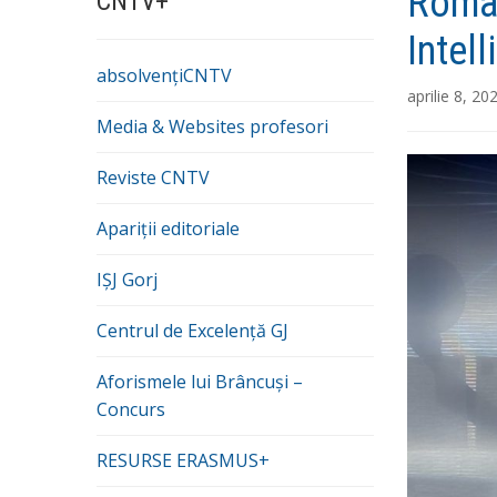
Roman
CNTV+
Intel
absolvențiCNTV
aprilie 8, 20
Media & Websites profesori
Reviste CNTV
Apariții editoriale
IȘJ Gorj
Centrul de Excelență GJ
Aforismele lui Brâncuși –
Concurs
RESURSE ERASMUS+