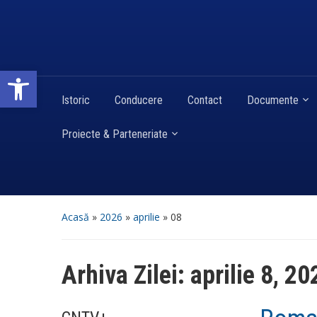
Deschide bara de unelte
Istoric
Conducere
Contact
Documente
Proiecte & Parteneriate
Acasă
»
2026
»
aprilie
»
08
Arhiva Zilei:
aprilie 8, 20