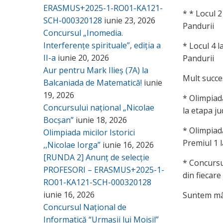
ERASMUS+2025-1-RO01-KA121-
* ⁠* Locul
SCH-000320128
iunie 23, 2026
Pandurii
Concursul „Inomedia.
Interferențe spirituale”, ediția a
* Locul 4 
II-a
iunie 20, 2026
Pandurii
Aur pentru Mark Ilieș (7A) la
Mult succe
Balcaniada de Matematică!
iunie
19, 2026
* Olimpiada
Concursului național „Nicolae
la etapa j
Bocșan”
iunie 18, 2026
* Olimpiada
Olimpiada micilor Istorici
Premiul 1 l
,,Nicolae Iorga”
iunie 16, 2026
[RUNDA 2] Anunț de selecție
* Concursu
PROFESORI – ERASMUS+2025-1-
din fiecare
RO01-KA121-SCH-000320128
iunie 16, 2026
Suntem mân
Concursul Național de
Informatică “Urmașii lui Moisil”