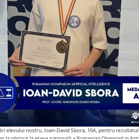
tări elevului nostru, Ioan-David Sbora, 10A, pentru rezultatul
ar la obținut la etapa națională a Romanian Olympiad in Artif