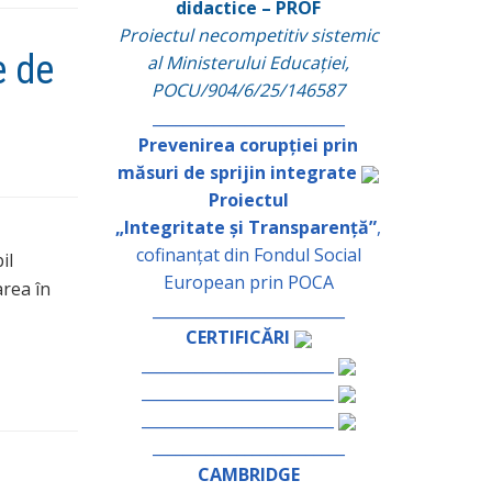
didactice – PROF
Proiectul necompetitiv sistemic
e de
al Ministerului Educației,
POCU/904/6/25/146587
_________________________
Prevenirea corupției prin
măsuri de sprijin integrate
Proiectul
„Integritate și Transparență”
,
cofinanțat din Fondul Social
il
European prin POCA
area în
_________________________
CERTIFICĂRI
_________________________
_________________________
_________________________
_________________________
CAMBRIDGE