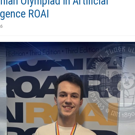
ian Olympiad in Artificial
ligence ROAI
26