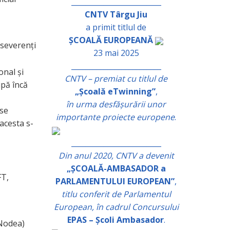
_________________________
CNTV Târgu Jiu
a primit titlul de
ȘCOALĂ EUROPEANĂ
rseverenți
23 mai 2025
_________________________
onal și
CNTV – premiat cu titlul de
ipă încă
„Școală eTwinning”
,
în urma desfășurării unor
 se
importante proiecte europene
.
 acesta s-
_________________________
Din anul 2020, CNTV a devenit
„ȘCOALĂ-AMBASADOR a
FT,
PARLAMENTULUI EUROPEAN”
,
titlu conferit de Parlamentul
European, în cadrul Concursului
EPAS – Școli Ambasador
.
 Nodea)