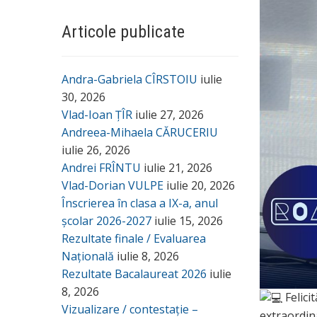
Articole publicate
Andra-Gabriela CÎRSTOIU
iulie
30, 2026
Vlad-Ioan ȚÎR
iulie 27, 2026
Andreea-Mihaela CĂRUCERIU
iulie 26, 2026
Andrei FRÎNTU
iulie 21, 2026
Vlad-Dorian VULPE
iulie 20, 2026
Înscrierea în clasa a IX-a, anul
școlar 2026-2027
iulie 15, 2026
Rezultate finale / Evaluarea
Națională
iulie 8, 2026
Rezultate Bacalaureat 2026
iulie
8, 2026
Felici
Vizualizare / contestație –
extraordin