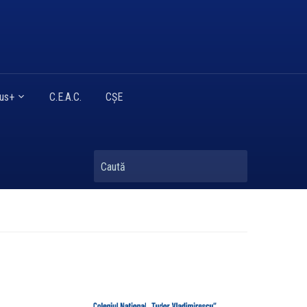
mus+
C.E.A.C.
CȘE
Caută