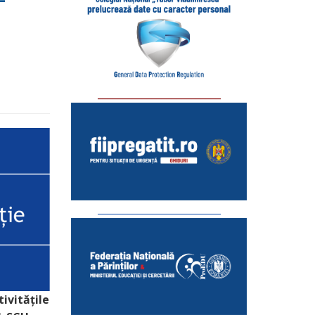
–
_________________________
_________________________
tivitățile