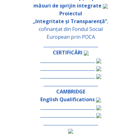
măsuri de sprijin integrate
Proiectul
„Integritate și Transparență”
,
cofinanțat din Fondul Social
European prin POCA
_________________________
CERTIFICĂRI
_________________________
_________________________
_________________________
_________________________
CAMBRIDGE
English Qualifications
_________________________
_________________________
_________________________