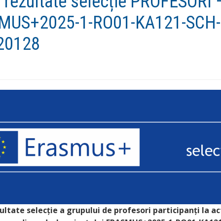
 rezultate selecție PROFESORI 
MUS+2025-1-RO01-KA121-SCH-
20128
ultate selecție
a grupului de profesori participanți la ac