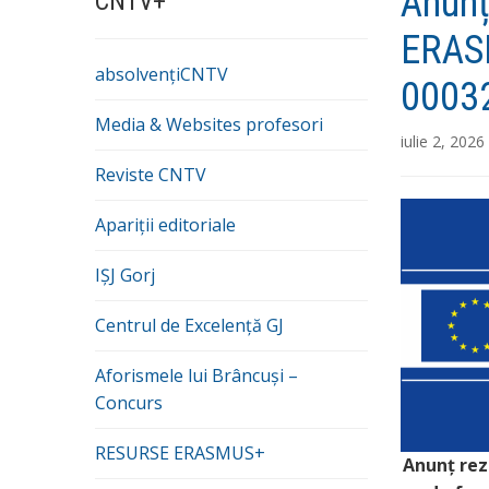
Anunț
CNTV+
ERAS
absolvențiCNTV
0003
Media & Websites profesori
iulie 2, 2026
Reviste CNTV
Apariții editoriale
IȘJ Gorj
Centrul de Excelență GJ
Aforismele lui Brâncuși –
Concurs
RESURSE ERASMUS+
Anunț rez