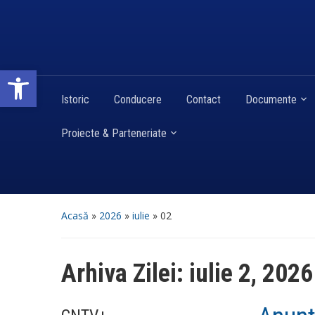
Deschide bara de unelte
Istoric
Conducere
Contact
Documente
Proiecte & Parteneriate
Acasă
»
2026
»
iulie
»
02
Arhiva Zilei:
iulie 2, 2026