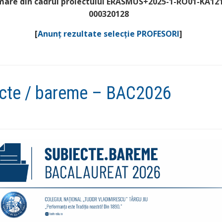
mare din cadrul proiectului ERASMUS+2025-1-RO01-KA12
000320128
[
Anunț rezultate selecție PROFESORI
]
cte / bareme – BAC2026