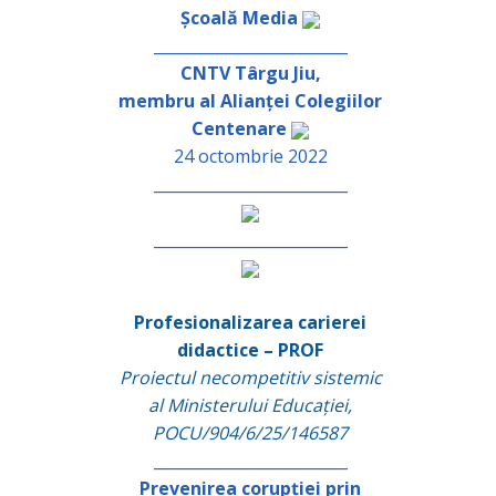
Școală Media
_________________________
CNTV Târgu Jiu,
membru al Alianței Colegiilor
Centenare
24 octombrie 2022
_________________________
_________________________
Profesionalizarea carierei
didactice – PROF
Proiectul necompetitiv sistemic
al Ministerului Educației,
POCU/904/6/25/146587
_________________________
Prevenirea corupției prin