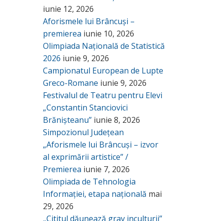
iunie 12, 2026
Aforismele lui Brâncuși –
premierea
iunie 10, 2026
Olimpiada Națională de Statistică
2026
iunie 9, 2026
Campionatul European de Lupte
Greco-Romane
iunie 9, 2026
Festivalul de Teatru pentru Elevi
„Constantin Stanciovici
Brănișteanu”
iunie 8, 2026
Simpozionul Județean
„Aforismele lui Brâncuși – izvor
al exprimării artistice” /
Premierea
iunie 7, 2026
Olimpiada de Tehnologia
Informației, etapa națională
mai
29, 2026
„Cititul dăunează grav inculturii”