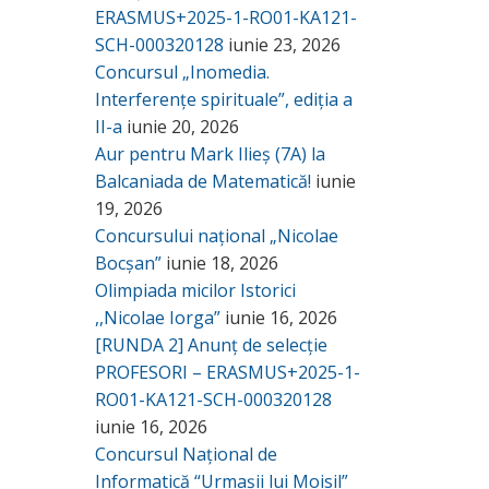
ERASMUS+2025-1-RO01-KA121-
SCH-000320128
iunie 23, 2026
Concursul „Inomedia.
Interferențe spirituale”, ediția a
II-a
iunie 20, 2026
Aur pentru Mark Ilieș (7A) la
Balcaniada de Matematică!
iunie
19, 2026
Concursului național „Nicolae
Bocșan”
iunie 18, 2026
Olimpiada micilor Istorici
,,Nicolae Iorga”
iunie 16, 2026
[RUNDA 2] Anunț de selecție
PROFESORI – ERASMUS+2025-1-
RO01-KA121-SCH-000320128
iunie 16, 2026
Concursul Național de
Informatică “Urmașii lui Moisil”