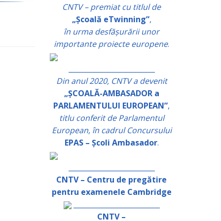
CNTV – premiat cu titlul de
„Școală eTwinning”
,
în urma desfășurării unor
importante proiecte europene
.
_________________________
Din anul 2020, CNTV a devenit
„ȘCOALĂ-AMBASADOR a
PARLAMENTULUI EUROPEAN”
,
titlu conferit de Parlamentul
European, în cadrul Concursului
EPAS – Școli Ambasador
.
_________________________
CNTV – Centru de pregătire
pentru examenele Cambridge
_________________________
CNTV –